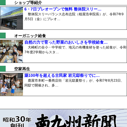
ショップ等紹介
6・7日プレオープンで無料 整体院スリー…
整体院スリーバランス志布志院（植屋浩幸院長）が、令和7年9
月5日（金）にプレオ…
オーガニック給食
自然の力で育った野菜のおいしさを学校給食…
大崎町の全小・中学校で、地元の有機食材を使った給食が、令和
7年度2学期からスタ…
空家再生
築100年を超える古民家 岩元邸祭りでに…
鹿屋市本町一番商店街「岩元邸夏祭り」が、令和7年8月23日、
同邸で開催され、多…