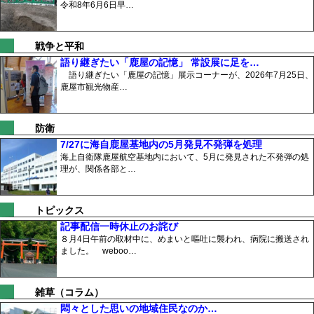
令和8年6月6日早…
戦争と平和
語り継ぎたい「鹿屋の記憶」 常設展に足を…
語り継ぎたい「鹿屋の記憶」展示コーナーが、2026年7月25日、
鹿屋市観光物産…
防衛
7/27に海自鹿屋基地内の5月発見不発弾を処理
海上自衛隊鹿屋航空基地内において、5月に発見された不発弾の処
理が、関係各部と…
トピックス
記事配信一時休止のお詫び
８月4日午前の取材中に、めまいと嘔吐に襲われ、病院に搬送され
ました。 weboo…
雑草（コラム）
悶々とした思いの地域住民なのか…