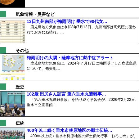
気象情報・災害など
13日九州南部が梅雨明け 垂水で90代女…
鹿児島地方気象台は令和8年7月13日、九州南部は高気圧に覆わ
れておおむね晴れ、…
その他
梅雨明けの大隅・薩摩地方に熱中症アラート
鹿児島地方気象台は、2024年７月17日に梅雨明けした鹿児島県
について、奄美地…
歴史
102歳 田尻さん証言 第六垂水丸遭難事…
『第六垂水丸遭難事故』を語り継ぐ学習会が、2026年2月22日、
垂水市立図書館…
伝統
400年以上続く垂水市柊原地区の郷土伝統…
400年以上続く垂水市柊原地区の郷土伝統行事「おろごめ」が、