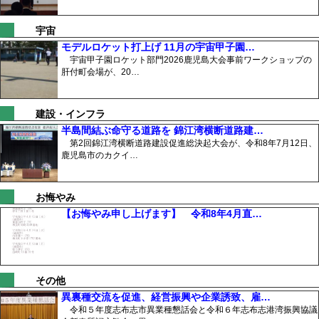
宇宙
モデルロケット打上げ 11月の宇宙甲子園…
宇宙甲子園ロケット部門2026鹿児島大会事前ワークショップの
肝付町会場が、20…
建設・インフラ
半島間結ぶ命守る道路を 錦江湾横断道路建…
第2回錦江湾横断道路建設促進総決起大会が、令和8年7月12日、
鹿児島市のカクイ…
お悔やみ
【お悔やみ申し上げます】 令和8年4月直…
その他
異裏種交流を促進、経営振興や企業誘致、雇…
令和５年度志布志市異業種懇話会と令和６年志布志港湾振興協議