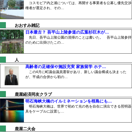
コスモピア内之浦については、再開する事業者を公募し優先交渉
権者が選定され、その…
おおすみ雑記
日本最古？ 吾平山上陵参道の広葉杉巨木が…
先日、吾平山上陵公園の清掃のことは書いた。 吾平山上陵参拝
のために出掛けたこの…
人
高齢者の足確保や施設充実 家族留学 ホテ…
この4月に町議会議員選挙があり、新しい議会構成も決まった
が、平成の合併から初の…
鹿屋経済同友クラブ
明石海峡大橋のイルミネーションを桜島にも…
明石海峡大橋は、世界で初めて光の色を自在に演出できる照明器
具をケーブルに設置し…
鹿屋二火会