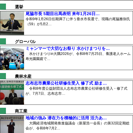
選挙
尾脇市長 5期目出馬表明 来年1月26日…
令和9年1月26日任期満了に伴う垂水市長選で、現職の尾脇雅弥氏
（59）が5月2…
グローバル
ミャンマーで大切なお祭り 水かけまつりを…
水かけまつりin大隅2026が、令和8年7月25日、養護老人ホーム
寿光園園庭で…
農林水産
志布志市農業公社研修生受入 修了式 励ま…
令和8年度公益財団法人志布志市農業公社研修生受入・修了式
が、7月7日、志布志市…
商工業
地域の強み 潜在力を積極的に活用 活力あ…
大隅経済地域開発推進協議会（新屋浩一会長）の第32回定期総
会が、令和8年7月2…