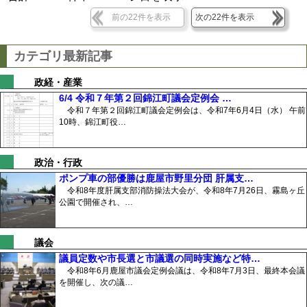
前の22件を表示
次の22件を表示
カテゴリ最新記事
政経・産業
6/4 令和７年第２回錦江町議会定例会 …
令和７年第２回錦江町議会定例会は、令和7年6月4日（水） 午前
10時、錦江町役…
政治・行政
ポンプ車の部優勝は鹿屋市野里分団 肝属支…
令和8年度肝属支部消防操法大会が、令和8年7月26日、霧島ヶ丘
公園で開催され、…
議会
議員定数や市長選と市議選の同時実施など特…
令和8年6月鹿屋市議会定例会議は、令和8年7月3日、最終本会議
を開催し、次の議…