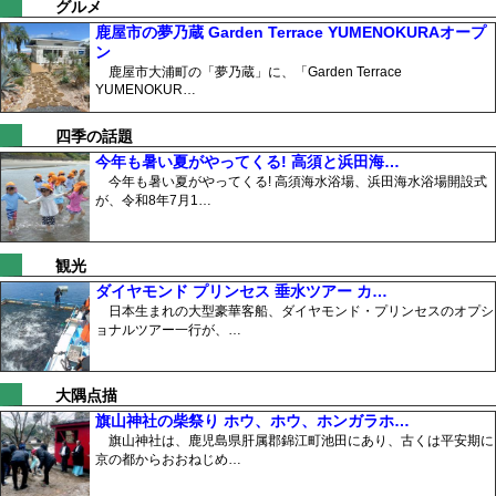
グルメ
鹿屋市の夢乃蔵 Garden Terrace YUMENOKURAオープ
ン
鹿屋市大浦町の「夢乃蔵」に、「Garden Terrace
YUMENOKUR…
四季の話題
今年も暑い夏がやってくる! 高須と浜田海…
今年も暑い夏がやってくる! 高須海水浴場、浜田海水浴場開設式
が、令和8年7月1…
観光
ダイヤモンド プリンセス 垂水ツアー カ…
日本生まれの大型豪華客船、ダイヤモンド・プリンセスのオプシ
ョナルツアー一行が、…
大隅点描
旗山神社の柴祭り ホウ、ホウ、ホンガラホ…
旗山神社は、鹿児島県肝属郡錦江町池田にあり、古くは平安期に
京の都からおおねじめ…