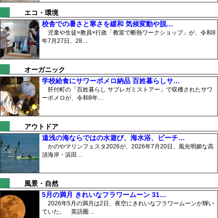
エコ・環境
校舎での暑さと寒さを緩和 気候変動や脱…
児童や生徒×教員×行政「教室で断熱ワークショップ」が、令和8
年7月27日、28…
オーガニック
学校給食にサワーポメロ納品 百姓暮らしサ…
肝付町の「百姓暮らし サブレガミストアー」で収穫されたサワ
ーポメロが、令和8年…
アウトドア
遠浅の海ならではの水遊び、海水浴、ビーチ…
かのやマリンフェスタ2026が、2026年7月20日、風光明媚な高
須海岸・浜田…
風景・自然
5月の満月 きれいなフラワームーン 31…
2026年5月の満月は2日、夜空にきれいなフラワームーンが輝い
ていた。 英語圏…