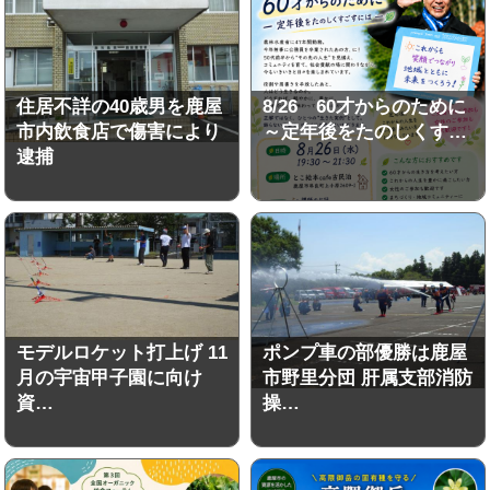
住居不詳の40歳男を鹿屋
8/26 60才からのために
市内飲食店で傷害により
～定年後をたのしくす…
逮捕
モデルロケット打上げ 11
ポンプ車の部優勝は鹿屋
月の宇宙甲子園に向け
市野里分団 肝属支部消防
資…
操…