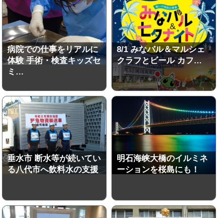
病院での仕事をリアルに
8/1 みなバル＆マルシェ
体験 手術・検査キッズセ
クラフとビール カフ…
ミ…
垂水市 断水等が続いてい
明石海峡大橋のイルミネ
る八代市へ飲料水の支援
ーションを桜島にも！