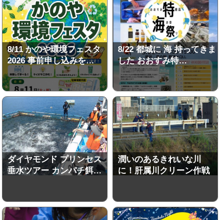
8/11 かのや環境フェスタ
8/22 都城に 海 持ってきま
2026 事前申し込みを…
した おおすみ特…
ダイヤモンド プリンセス
潤いのあるきれいな川
垂水ツアー カンパチ餌…
に！肝属川クリーン作戦