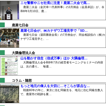
ニセ警察やニセ社長に注意！鹿屋二火会で髙…
鹿屋二火会（金沢幸一代表幹事）の3月例会（会員卓話）が、令
和8年3月10日、鹿…
鹿屋七日会
鹿屋七日会が、㈱カナザワ工場見学で「SD…
鹿屋七日会（湯田勝政会長）の7月例会が、同会相談役の（株)カ
ナザワ工場見学と、…
大隅倫理法人会
山を動かす信念（信成万事）ほか 大隅倫理…
大隅倫理法人会令和8年7月の経営者モーニングセミナーの内容
は、次の通り。 毎週…
コラム・随想
もっと地元の偉人を大切に…そこらが原点な…
戦後80年の年に、東京に住む同級生を、地元に住む同級生数人
で、鹿屋市の戦跡を案…