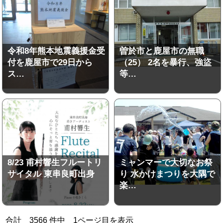
令和8年熊本地震義援金受
曽於市と鹿屋市の無職
付を鹿屋市で29日から
（25） 2名を暴行、強盜
ス…
等…
8/23 甫村響生フルートリ
ミャンマーで大切なお祭
サイタル 東串良町出身
り 水かけまつりを大隅で
楽…
合計
3566
件中
1
ページ目を表示