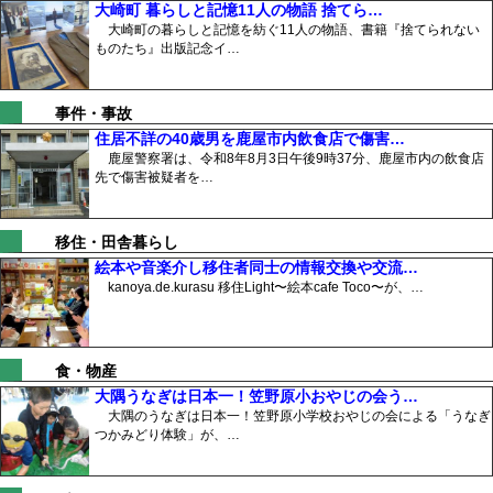
大崎町 暮らしと記憶11人の物語 捨てら…
大崎町の暮らしと記憶を紡ぐ11人の物語、書籍『捨てられない
ものたち』出版記念イ…
事件・事故
住居不詳の40歳男を鹿屋市内飲食店で傷害…
鹿屋警察署は、令和8年8月3日午後9時37分、鹿屋市内の飲食店
先で傷害被疑者を…
移住・田舎暮らし
絵本や音楽介し移住者同士の情報交換や交流…
kanoya.de.kurasu 移住Light〜絵本cafe Toco〜が、…
食・物産
大隅うなぎは日本一！笠野原小おやじの会う…
大隅のうなぎは日本一！笠野原小学校おやじの会による「うなぎ
つかみどり体験」が、…