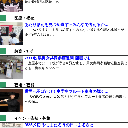
会新春質詞交歓会・異…
医療・福祉
あたりまえを見つめ直す～みんなで考える介…
「あたりまえ」を見つめ直す～みんなで考える介護と地域～が、
令和8年7月11日、…
教育・社会
7/31迄 県男女共同参画週間 鹿屋でも…
鹿屋市では、市役所庁舎を飛び出し、男女共同参画地域推進員と
ともに街頭キャンペー…
芸術・芸能
世界へ羽ばたけ！中学生フルート奏者の輝く…
TOYBOX presents 次代を担う中学生フルート奏者の輝く未来へ
～久保…
イベント告知・募集
8/25〆切 やしまたろうの日～ふるさと…