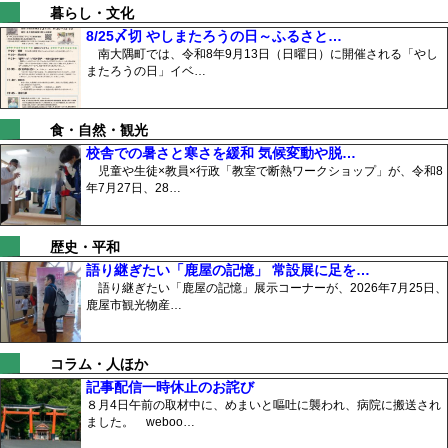
暮らし・文化
8/25〆切 やしまたろうの日～ふるさと…
南大隅町では、令和8年9月13日（日曜日）に開催される「やし
またろうの日」イベ…
食・自然・観光
校舎での暑さと寒さを緩和 気候変動や脱…
児童や生徒×教員×行政「教室で断熱ワークショップ」が、令和8
年7月27日、28…
歴史・平和
語り継ぎたい「鹿屋の記憶」 常設展に足を…
語り継ぎたい「鹿屋の記憶」展示コーナーが、2026年7月25日、
鹿屋市観光物産…
コラム・人ほか
記事配信一時休止のお詫び
８月4日午前の取材中に、めまいと嘔吐に襲われ、病院に搬送され
ました。 weboo…