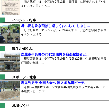
南大隅町では、令和8年9月13日（日曜日）に開催される「やし
またろうの日」イベ…
イベント・行事
暑い夏を吹き飛ばし楽しくおいしく しぶし…
しぶしサマーマルシェが、2026年7月19日、志布志駅隣 多目的
イベント広場で…
誕生お悔やみ
鹿屋市串良町の70代無職男を窃盗被疑者と…
鹿屋警察署は、令和7年2月10日午後9時22分、住居 鹿屋市串良
町岡崎の無職、…
スポーツ・健康
鹿児島男子 全国大会へ 国スポ九州ビーチ…
令和8年度国民スポーツ大会第46回九州ブロック大会 バレーボー
ル競技（ビーチバ…
地域づくり