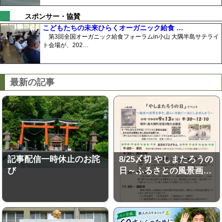
スポンサー・協賛
こどもたちの未来ひらくオーガニック給食 …
第3回全国オーガニック給食フォーラムin小山 大隅半島サテライ
ト会場が、202…
最新の記事
記事配信一時休止のお詫
8/25〆切 やしまたろうの
び
日～ふるさとの風景画…