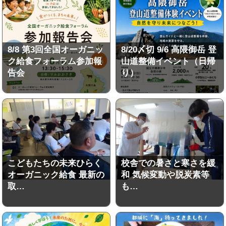
8/8 第3回全国オーガニッ
8/20〆切 9/6 高隈御岳 登
ク給食フォーラム参加報
山道整備イベント（日帰
告会
り）
こどもたちの未来ひらく
校舎での暑さと寒さを緩
オーガニック給食 最新の
和 気候変動や脱炭素等
取…
も…