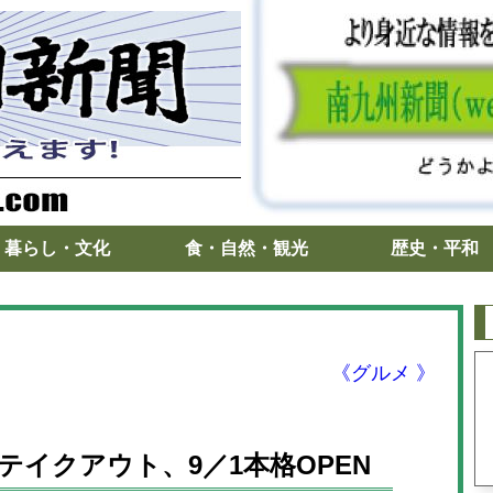
暮らし・文化
食・自然・観光
歴史・平和
《グルメ 》
までテイクアウト、9／1本格OPEN