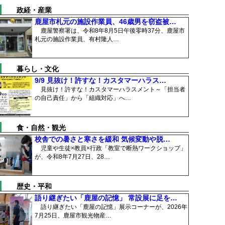
政経・産業
鹿屋市札元の施設作業員、46歳男を窃盗被…
鹿屋警察署は、令和8年8月5日午後零時37分、鹿屋市
札元の施設作業員、有村隆人…
暮らし・文化
9/9 見抜け！許すな！カスタマーハラス…
見抜け！許すな！カスタマーハラスメント～「担当者
の自己責任」から「組織対応」へ…
食・自然・観光
校舎での暑さと寒さを緩和 気候変動や脱…
児童や生徒×教員×行政「教室で断熱ワークショップ」
が、令和8年7月27日、28…
歴史・平和
語り継ぎたい「鹿屋の記憶」 常設展に足を…
語り継ぎたい「鹿屋の記憶」展示コーナーが、2026年
7月25日、鹿屋市観光物産…