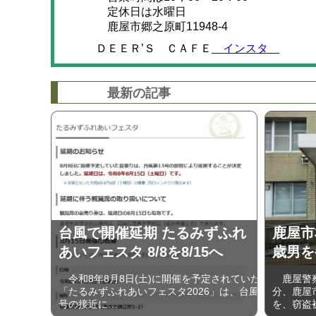
定休日は水曜日
鹿屋市郷之原町11948-4
ＤＥＥＲ’Ｓ ＣＡＦＥ
インスタ
最新の記事
台風で開催延期 たるみずふれ
鹿屋市
あいフェスタ 8/8を8/15へ
歳男を
令和8年8月8日(土)に開催を予定されていた
鹿屋警察
「たるみずふれあいフェスタ2026」は、台風
分、鹿屋
号の接近に…
を、窃盗