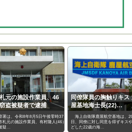
札元の施設作業員、46
同僚隊員の胸触りキス
窃盗被疑者で逮捕
屋基地海士長(22)…
署は、令和8年8月5日午後零時37
海上自衛隊鹿屋航空基地は、202
市札元の施設作業員、有村隆人(46）
日、同僚に対し同意を得ずキス
被疑…
どした22歳の海…