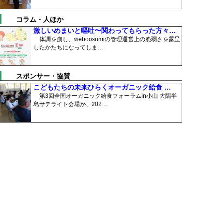
コラム・人ほか
激しいめまいと嘔吐〜関わってもらった方々…
体調を崩し、weboosumiの管理運営上の脆弱さを露呈
したかたちになってしま…
スポンサー・協賛
こどもたちの未来ひらくオーガニック給食 …
第3回全国オーガニック給食フォーラムin小山 大隅半
島サテライト会場が、202…