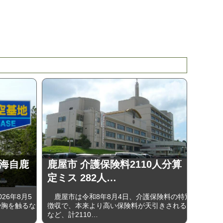
 海自鹿
鹿屋市 介護保険料2110人分算
定ミス 282人…
6年8月5
鹿屋市は令和8年8月4日、介護保険料の特別
や胸を触るな
徴収で、本来より高い保険料が天引きされる
など、計2110…