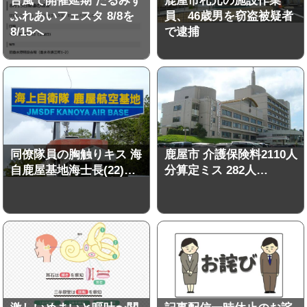
台風で開催延期 たるみず
鹿屋市札元の施設作業
ふれあいフェスタ 8/8を
員、46歳男を窃盗被疑者
8/15へ
で逮捕
同僚隊員の胸触りキス 海
鹿屋市 介護保険料2110人
自鹿屋基地海士長(22)…
分算定ミス 282人…