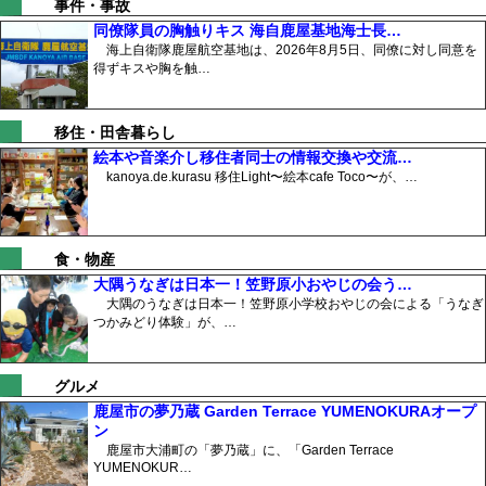
事件・事故
同僚隊員の胸触りキス 海自鹿屋基地海士長…
海上自衛隊鹿屋航空基地は、2026年8月5日、同僚に対し同意を
得ずキスや胸を触…
移住・田舎暮らし
絵本や音楽介し移住者同士の情報交換や交流…
kanoya.de.kurasu 移住Light〜絵本cafe Toco〜が、…
食・物産
大隅うなぎは日本一！笠野原小おやじの会う…
大隅のうなぎは日本一！笠野原小学校おやじの会による「うなぎ
つかみどり体験」が、…
グルメ
鹿屋市の夢乃蔵 Garden Terrace YUMENOKURAオープ
ン
鹿屋市大浦町の「夢乃蔵」に、「Garden Terrace
YUMENOKUR…