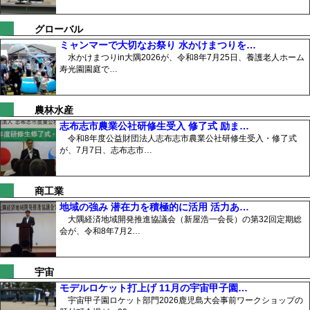
グローバル
ミャンマーで大切なお祭り 水かけまつりを…
水かけまつりin大隅2026が、令和8年7月25日、養護老人ホーム
寿光園園庭で…
農林水産
志布志市農業公社研修生受入 修了式 励ま…
令和8年度公益財団法人志布志市農業公社研修生受入・修了式
が、7月7日、志布志市…
商工業
地域の強み 潜在力を積極的に活用 活力あ…
大隅経済地域開発推進協議会（新屋浩一会長）の第32回定期総
会が、令和8年7月2…
宇宙
モデルロケット打上げ 11月の宇宙甲子園…
宇宙甲子園ロケット部門2026鹿児島大会事前ワークショップの