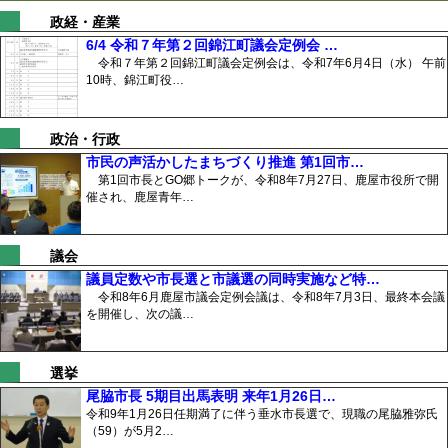
政経・産業
6/4 令和７年第２回錦江町議会定例会 …
令和７年第２回錦江町議会定例会は、令和7年6月4日（水） 午前
10時、錦江町役…
政治・行政
市民の声活かしたまちづくり推進 第1回市…
第1回市長とGO郷トークが、令和8年7月27日、鹿屋市役所で開
催され、鹿屋青年…
議会
議員定数や市長選と市議選の同時実施など特…
令和8年6月鹿屋市議会定例会議は、令和8年7月3日、最終本会議
を開催し、次の議…
選挙
尾脇市長 5期目出馬表明 来年1月26日…
令和9年1月26日任期満了に伴う垂水市長選で、現職の尾脇雅弥氏
（59）が5月2…