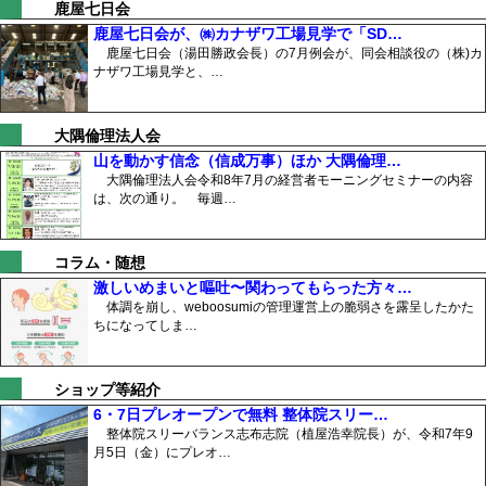
鹿屋七日会
鹿屋七日会が、㈱カナザワ工場見学で「SD…
鹿屋七日会（湯田勝政会長）の7月例会が、同会相談役の（株)カ
ナザワ工場見学と、…
大隅倫理法人会
山を動かす信念（信成万事）ほか 大隅倫理…
大隅倫理法人会令和8年7月の経営者モーニングセミナーの内容
は、次の通り。 毎週…
コラム・随想
激しいめまいと嘔吐〜関わってもらった方々…
体調を崩し、weboosumiの管理運営上の脆弱さを露呈したかた
ちになってしま…
ショップ等紹介
6・7日プレオープンで無料 整体院スリー…
整体院スリーバランス志布志院（植屋浩幸院長）が、令和7年9
月5日（金）にプレオ…