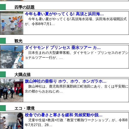
四季の話題
今年も暑い夏がやってくる! 高須と浜田海…
今年も暑い夏がやってくる! 高須海水浴場、浜田海水浴場開設式
が、令和8年7月1…
観光
ダイヤモンド プリンセス 垂水ツアー カ…
日本生まれの大型豪華客船、ダイヤモンド・プリンセスのオプシ
ョナルツアー一行が、…
大隅点描
旗山神社の柴祭り ホウ、ホウ、ホンガラホ…
旗山神社は、鹿児島県肝属郡錦江町池田にあり、古くは平安期に
京の都からおおねじめ…
エコ・環境
校舎での暑さと寒さを緩和 気候変動や脱…
児童や生徒×教員×行政「教室で断熱ワークショップ」が、令和8
年7月27日、28…