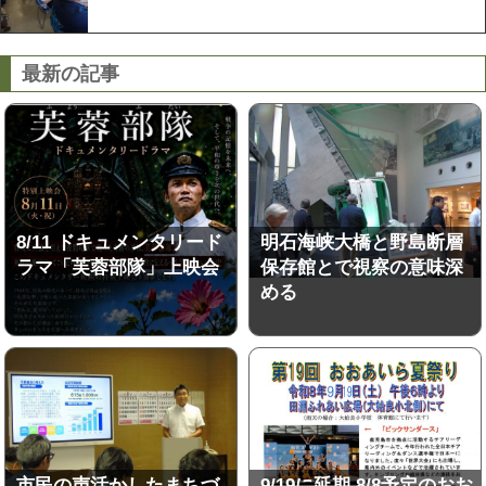
最新の記事
8/11 ドキュメンタリード
明石海峡大橋と野島断層
ラマ「芙蓉部隊」上映会
保存館とで視察の意味深
める
市民の声活かしたまちづ
9/19に延期 8/8予定のおお