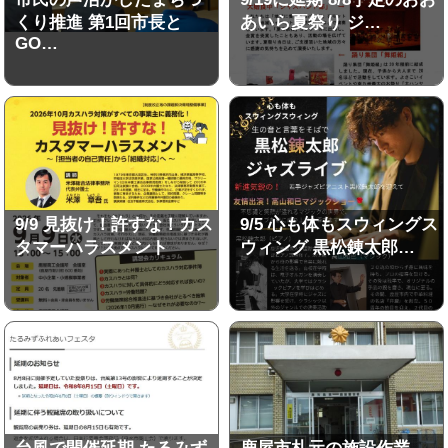
くり推進 第1回市長と
あいら夏祭り ジ…
GO…
9/9 見抜け！許すな！カス
9/5 心も体もスウィングス
タマーハラスメント
ウィング 黒松錬太郎…