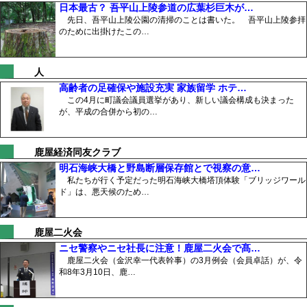
日本最古？ 吾平山上陵参道の広葉杉巨木が…
先日、吾平山上陵公園の清掃のことは書いた。 吾平山上陵参拝
のために出掛けたこの…
人
高齢者の足確保や施設充実 家族留学 ホテ…
この4月に町議会議員選挙があり、新しい議会構成も決まった
が、平成の合併から初の…
鹿屋経済同友クラブ
明石海峡大橋と野島断層保存館とで視察の意…
私たちが行く予定だった明石海峡大橋塔頂体験「ブリッジワール
ド」は、悪天候のため…
鹿屋二火会
ニセ警察やニセ社長に注意！鹿屋二火会で髙…
鹿屋二火会（金沢幸一代表幹事）の3月例会（会員卓話）が、令
和8年3月10日、鹿…