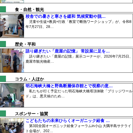
食・自然・観光
校舎での暑さと寒さを緩和 気候変動や脱…
児童や生徒×教員×行政「教室で断熱ワークショップ」が、令和8
年7月27日、28…
歴史・平和
語り継ぎたい「鹿屋の記憶」 常設展に足を…
語り継ぎたい「鹿屋の記憶」展示コーナーが、2026年7月25日、
鹿屋市観光物産…
コラム・人ほか
明石海峡大橋と野島断層保存館とで視察の意…
私たちが行く予定だった明石海峡大橋塔頂体験「ブリッジワール
ド」は、悪天候のため…
スポンサー・協賛
こどもたちの未来ひらくオーガニック給食 …
第3回全国オーガニック給食フォーラムin小山 大隅半島サテライ
ト会場が、202…