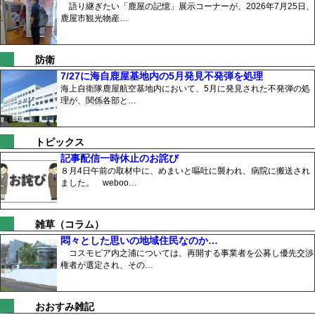
語り継ぎたい「鹿屋の記憶」展示コーナーが、2026年7月25日、
鹿屋市観光物産…
防衛
7/27に海自鹿屋基地内の5月発見不発弾を処理
海上自衛隊鹿屋航空基地内において、5月に発見された不発弾の処
理が、関係各部と…
トピックス
記事配信一時休止のお詫び
８月4日午前の取材中に、めまいと嘔吐に襲われ、病院に搬送され
ました。 weboo…
雑草（コラム）
悶々とした思いの地域住民なのか…
コスモピア内之浦については、再開する事業者を公募し優先交渉
権者が選定され、その…
おおすみ雑記