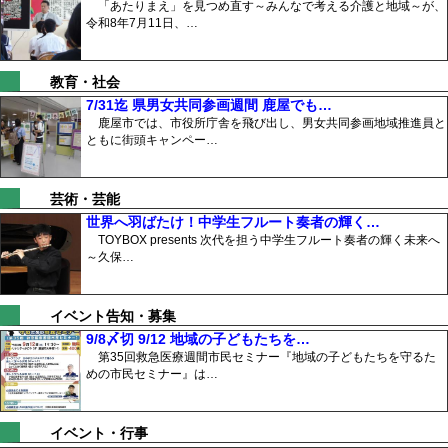
「あたりまえ」を見つめ直す～みんなで考える介護と地域～が、
令和8年7月11日、…
教育・社会
7/31迄 県男女共同参画週間 鹿屋でも…
鹿屋市では、市役所庁舎を飛び出し、男女共同参画地域推進員と
ともに街頭キャンペー…
芸術・芸能
世界へ羽ばたけ！中学生フルート奏者の輝く…
TOYBOX presents 次代を担う中学生フルート奏者の輝く未来へ
～久保…
イベント告知・募集
9/8〆切 9/12 地域の子どもたちを…
第35回救急医療週間市民セミナー『地域の子どもたちを守るた
めの市民セミナー』は…
イベント・行事