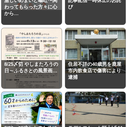
激しいめまいと嘔吐〜関
記事配信一時休止のお詫
わってもらった方々に心
び
から…
8/25〆切 やしまたろうの
住居不詳の40歳男を鹿屋
日～ふるさとの風景画…
市内飲食店で傷害により
逮捕