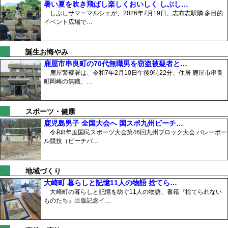
暑い夏を吹き飛ばし楽しくおいしく しぶし…
しぶしサマーマルシェが、2026年7月19日、志布志駅隣 多目的
イベント広場で…
誕生お悔やみ
鹿屋市串良町の70代無職男を窃盗被疑者と…
鹿屋警察署は、令和7年2月10日午後9時22分、住居 鹿屋市串良
町岡崎の無職、…
スポーツ・健康
鹿児島男子 全国大会へ 国スポ九州ビーチ…
令和8年度国民スポーツ大会第46回九州ブロック大会 バレーボー
ル競技（ビーチバ…
地域づくり
大崎町 暮らしと記憶11人の物語 捨てら…
大崎町の暮らしと記憶を紡ぐ11人の物語、書籍『捨てられない
ものたち』出版記念イ…