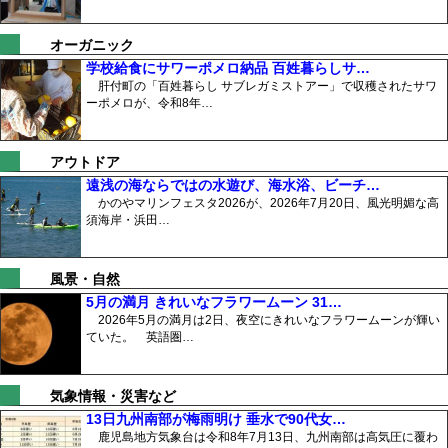
オーガニック
学校給食にサワーポメロ納品 百姓暮らしサ…
肝付町の「百姓暮らし サブレガミストアー」で収穫されたサワ
ーポメロが、令和8年…
アウトドア
遠浅の海ならではの水遊び、海水浴、ビーチ…
かのやマリンフェスタ2026が、2026年7月20日、風光明媚な高
須海岸・浜田…
風景・自然
5月の満月 きれいなフラワームーン 31…
2026年5月の満月は2日、夜空にきれいなフラワームーンが輝い
ていた。 英語圏…
気象情報・災害など
13日九州南部が梅雨明け 垂水で90代女…
鹿児島地方気象台は令和8年7月13日、九州南部は高気圧に覆わ