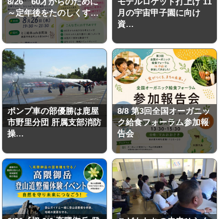
8/26 60才からのために
モデルロケット打上げ 11
～定年後をたのしくす…
月の宇宙甲子園に向け
資…
ポンプ車の部優勝は鹿屋
8/8 第3回全国オーガニッ
市野里分団 肝属支部消防
ク給食フォーラム参加報
操…
告会