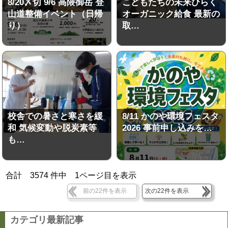
8/20〆切 9/6 高隈御岳 登
こどもたちの未来ひらく
山道整備イベント（日帰
オーガニック給食 最新の
り）
取…
校舎での暑さと寒さを緩
8/11 かのや環境フェスタ
和 気候変動や脱炭素等
2026 事前申し込みを…
も…
合計
3574
件中
1
ページ目を表示
前の22件を表示
次の22件を表示
カテゴリ最新記事