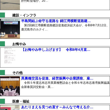
肝付町会場が、20…
建設・インフラ
半島間結ぶ命守る道路を 錦江湾横断道路建…
第2回錦江湾横断道路建設促進総決起大会が、令和8年7月12日、
鹿児島市のカクイ…
お悔やみ
【お悔やみ申し上げます】 令和8年4月直…
その他
異裏種交流を促進、経営振興や企業誘致、雇…
令和５年度志布志市異業種懇話会と令和６年志布志港湾振興協議
会新春質詞交歓会・異…
医療・福祉
あたりまえを見つめ直す～みんなで考える介…