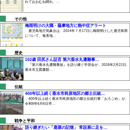
れておおむね晴れ、…
その他
梅雨明けの大隅・薩摩地方に熱中症アラート
鹿児島地方気象台は、2024年７月17日に梅雨明けした鹿児島県
について、奄美地…
歴史
102歳 田尻さん証言 第六垂水丸遭難事…
『第六垂水丸遭難事故』を語り継ぐ学習会が、2026年2月22日、
垂水市立図書館…
伝統
400年以上続く垂水市柊原地区の郷土伝統…
400年以上続く垂水市柊原地区の郷土伝統行事「おろごめ」が、
令和8年6月6日早…
戦争と平和
語り継ぎたい「鹿屋の記憶」 常設展に足を…