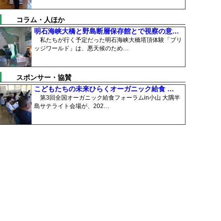
コラム・人ほか
明石海峡大橋と野島断層保存館とで視察の意…
私たちが行く予定だった明石海峡大橋塔頂体験「ブリ
ッジワールド」は、悪天候のため…
スポンサー・協賛
こどもたちの未来ひらくオーガニック給食 …
第3回全国オーガニック給食フォーラムin小山 大隅半
島サテライト会場が、202…