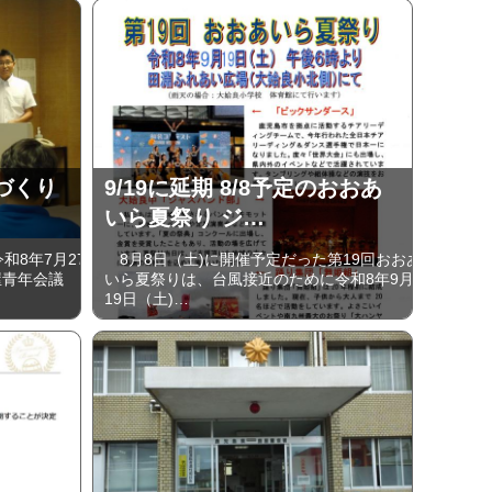
づくり
9/19に延期 8/8予定のおおあ
…
いら夏祭り ジ…
8年7月27
8月8日（土)に開催予定だった第19回おおあ
屋青年会議
いら夏祭りは、台風接近のために令和8年9月
19日（土)…