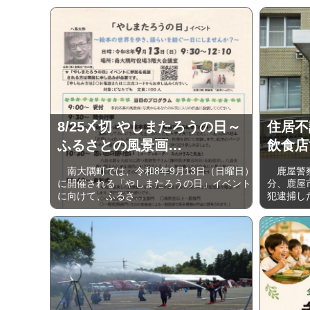
8/25〆切 やしまたろうの日～
住居不
ふるさとの風景画…
飲食店
南大隅町では、令和8年9月13日（日曜日）
鹿屋警察
に開催される「やしまたろうの日」イベント
分、鹿屋
に向けて、ふるさ…
犯逮捕し