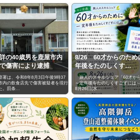
詳の40歳男を鹿屋市内
8/26 60才からのた
で傷害により逮捕
年後をたのしくす…
署は、令和8年8月3日午後9時37
旅人のスキルシェア「60才か
市内の飲食店先で傷害被疑者を現行
～定年後をたのしくすごずには～は
た。罰条…
8月26日(水…