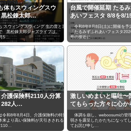
 心も体もスウィングスウ
台風で開催延期 たる
 黒松錬太郎…
あいフェスタ 8/8を8/1
 スウィングスウィング 生の音と言
令和8年8月8日(土)に開催を予
で 黒松錬太郎ジャズライブは、
「たるみずふれあいフェスタ202
9⽉5…
号の接近に…
 介護保険料2110人分算
激しいめまいと嘔吐〜
282人…
てもらった方々に心か
令和8年8月4日、介護保険料の特別
体調を崩し、weboosumiの
本来より高い保険料が天引きされる
弱さを露呈したかたちになって
110…
てお詫び申し…