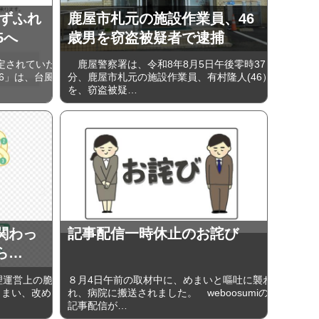
みずふれ
鹿屋市札元の施設作業員、46
5へ
歳男を窃盗被疑者で逮捕
定されていた
鹿屋警察署は、令和8年8月5日午後零時37
6」は、台風
分、鹿屋市札元の施設作業員、有村隆人(46）
を、窃盗被疑…
関わっ
記事配信一時休止のお詫び
ら…
管理運営上の脆
８月4日午前の取材中に、めまいと嘔吐に襲わ
しまい、改め
れ、病院に搬送されました。 weboosumiの
記事配信が…