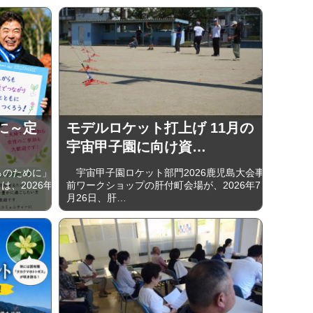
めに～定
モデルロケット打上げ 11月の
宇宙甲子園に向け資…
らのために」
宇宙甲子園ロケット部門2026鹿児島大会事
、2026年
前ワークショップの肝付町会場が、2026年7
月26日、肝…