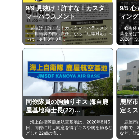
9/9 見抜け！許すな！カスタ
9/5
マーハラスメント
ィング
見抜け！許すな！カスタマーハラスメント
心も体も
～「担当者の自己責任」から「組織対応」へ
葉をそば
～は、令和8年 9月…
2026年 
同僚隊員の胸触りキス 海自鹿
鹿屋市
屋基地海士長(22)…
定ミス 
海上自衛隊鹿屋航空基地は、2026年8月5
鹿屋市は
日、同僚に対し同意を得ずキスや胸を触るな
徴収で、
どした22歳の海…
など、計2