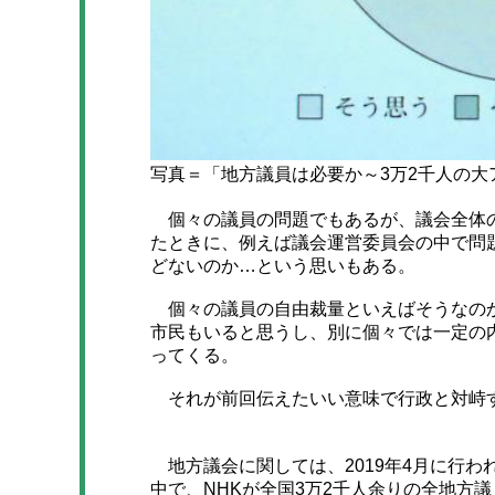
写真＝「地方議員は必要か～3万2千人の大
個々の議員の問題でもあるが、議会全体の
たときに、例えば議会運営委員会の中で問
どないのか…という思いもある。
個々の議員の自由裁量といえばそうなのか
市民もいると思うし、別に個々では一定の
ってくる。
それが前回伝えたいい意味で行政と対峙す
地方議会に関しては、2019年4月に行わ
中で、NHKが全国3万2千人余りの全地方