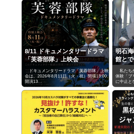
8/11 ドキュメンタリードラマ
明石海
「芙蓉部隊」上映会
館とで
ドキュメンタリードラマ「芙蓉部隊」上映
私たちが
会は、2026年8月11日（火・祝）開場13:00、
体験「ブ
開演13…
に中止と