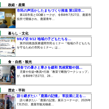
政経・産業
市民の声活かしたまちづくり推進 第1回市…
第1回市長とGO郷トークが、令和8年7月27日、鹿屋市
役所で開催され、鹿屋青年…
暮らし・文化
9/8〆切 9/12 地域の子どもたちを…
第35回救急医療週間市民セミナー『地域の子どもたち
を守るための市民セミナー』は…
食・自然・観光
校舎での暑さと寒さを緩和 気候変動や脱…
児童や生徒×教員×行政「教室で断熱ワークショップ」
が、令和8年7月27日、28…
歴史・平和
語り継ぎたい「鹿屋の記憶」 常設展に足を…
語り継ぎたい「鹿屋の記憶」展示コーナーが、2026年
7月25日、鹿屋市観光物産…