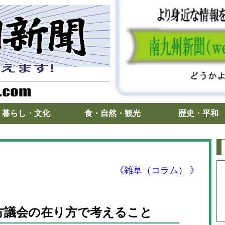
暮らし・文化
食・自然・観光
歴史・平和
《雑草（コラム） 》
方議会の在り方で考えること