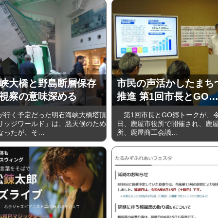
峡大橋と野島断層保存
市民の声活かしたまち
視察の意味深める
推進 第1回市長とGO
行く予定だった明石海峡大橋塔頂
第1回市長とGO郷トークが、令和
リッジワールド」は、悪天候のため
日、鹿屋市役所で開催され、鹿
なったが、そ…
所、鹿屋商工会議…