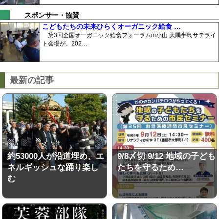
スポンサー・協賛
こどもたちの未来ひらくオーガニック給食 …
第3回全国オーガニック給食フォーラムin小山 大隅半島サテライ
ト会場が、202…
最新の記事
約53000人が沿道埋め、エ
9/8〆切 9/12 地域の子ども
ネルギッシュな踊り楽し
たちを守るため…
む