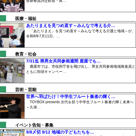
会新春質詞交歓会・異…
医療・福祉
あたりまえを見つめ直す～みんなで考える介…
「あたりまえ」を見つめ直す～みんなで考える介護と地域～が、
令和8年7月11日、…
教育・社会
7/31迄 県男女共同参画週間 鹿屋でも…
鹿屋市では、市役所庁舎を飛び出し、男女共同参画地域推進員と
ともに街頭キャンペー…
芸術・芸能
世界へ羽ばたけ！中学生フルート奏者の輝く…
TOYBOX presents 次代を担う中学生フルート奏者の輝く未来へ
～久保…
イベント告知・募集
9/8〆切 9/12 地域の子どもたちを…