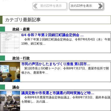
前の22件を表示
次の22件を表示
カテゴリ最新記事
政経・産業
6/4 令和７年第２回錦江町議会定例会 …
令和７年第２回錦江町議会定例会は、令和7年6月4日（水） 午前
10時、錦江町役…
政治・行政
市民の声活かしたまちづくり推進 第1回市…
第1回市長とGO郷トークが、令和8年7月27日、鹿屋市役所で開
催され、鹿屋青年…
議会
議員定数や市長選と市議選の同時実施など特…
令和8年6月鹿屋市議会定例会議は、令和8年7月3日、最終本会議
を開催し、次の議…