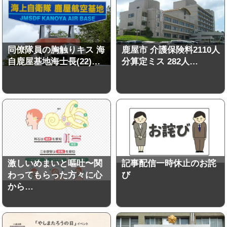
同僚隊員の胸触りキス 海
鹿屋市 介護保険料2110人
自鹿屋基地海士長(22)…
分算定ミス 282人…
激しいめまいと嘔吐〜関
記事配信一時休止のお詫
わってもらった方々に心
び
から…