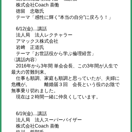
株式会社Coach 喜働
徳留 忠敬氏
テーマ「感性に輝く“本当の自分”に戻ろう！」
6/12(金)…講話
法人局 法人レクチャラー
アマックス株式会社
岩﨑 正道氏
テーマ「お世話役から学ぶ倫理経営」
〈講話内容〉
2016年から3年間 単会会長、この3年間が人生で
最大の苦難到来。
仕事も順調、家庭も順調と思っていたが、夫婦に
危機が。 離婚届３回 会長という役のお陰で
無事乗り切れました。
現在は２時間一緒に仲良くしています。
6/19(金)…講話
法人局 法人スーパーバイザー
株式会社Coach 喜働