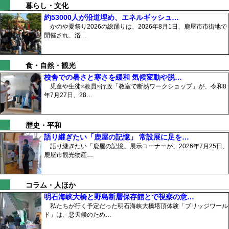
暮らし・文化
約53000人が沿道埋め、エネルギッシュ…
かのや夏祭り2026の総踊りは、2026年8月1日、鹿屋市市街地で
開催され、浴…
食・自然・観光
校舎での暑さと寒さを緩和 気候変動や脱…
児童や生徒×教員×行政「教室で断熱ワークショップ」が、令和8
年7月27日、28…
歴史・平和
語り継ぎたい「鹿屋の記憶」 常設展に足を…
語り継ぎたい「鹿屋の記憶」展示コーナーが、2026年7月25日、
鹿屋市観光物産…
コラム・人ほか
明石海峡大橋と野島断層保存館とで視察の意…
私たちが行く予定だった明石海峡大橋塔頂体験「ブリッジワール
ド」は、悪天候のため…