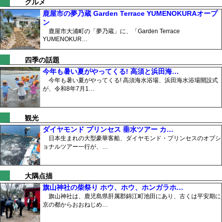
グルメ
鹿屋市の夢乃蔵 Garden Terrace YUMENOKURAオープ
ン
鹿屋市大浦町の「夢乃蔵」に、「Garden Terrace
YUMENOKUR…
四季の話題
今年も暑い夏がやってくる! 高須と浜田海…
今年も暑い夏がやってくる! 高須海水浴場、浜田海水浴場開設式
が、令和8年7月1…
観光
ダイヤモンド プリンセス 垂水ツアー カ…
日本生まれの大型豪華客船、ダイヤモンド・プリンセスのオプシ
ョナルツアー一行が、…
大隅点描
旗山神社の柴祭り ホウ、ホウ、ホンガラホ…
旗山神社は、鹿児島県肝属郡錦江町池田にあり、古くは平安期に
京の都からおおねじめ…