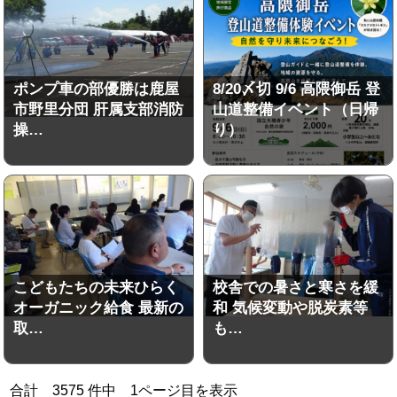
ポンプ車の部優勝は鹿屋
8/20〆切 9/6 高隈御岳 登
市野里分団 肝属支部消防
山道整備イベント（日帰
操…
り）
こどもたちの未来ひらく
校舎での暑さと寒さを緩
オーガニック給食 最新の
和 気候変動や脱炭素等
取…
も…
合計
3575
件中
1
ページ目を表示