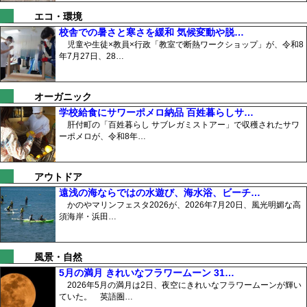
エコ・環境
校舎での暑さと寒さを緩和 気候変動や脱…
児童や生徒×教員×行政「教室で断熱ワークショップ」が、令和8
年7月27日、28…
オーガニック
学校給食にサワーポメロ納品 百姓暮らしサ…
肝付町の「百姓暮らし サブレガミストアー」で収穫されたサワ
ーポメロが、令和8年…
アウトドア
遠浅の海ならではの水遊び、海水浴、ビーチ…
かのやマリンフェスタ2026が、2026年7月20日、風光明媚な高
須海岸・浜田…
風景・自然
5月の満月 きれいなフラワームーン 31…
2026年5月の満月は2日、夜空にきれいなフラワームーンが輝い
ていた。 英語圏…