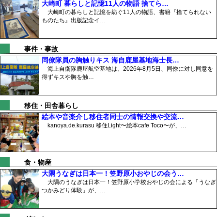
大崎町 暮らしと記憶11人の物語 捨てら…
大崎町の暮らしと記憶を紡ぐ11人の物語、書籍『捨てられない
ものたち』出版記念イ…
事件・事故
同僚隊員の胸触りキス 海自鹿屋基地海士長…
海上自衛隊鹿屋航空基地は、2026年8月5日、同僚に対し同意を
得ずキスや胸を触…
移住・田舎暮らし
絵本や音楽介し移住者同士の情報交換や交流…
kanoya.de.kurasu 移住Light〜絵本cafe Toco〜が、…
食・物産
大隅うなぎは日本一！笠野原小おやじの会う…
大隅のうなぎは日本一！笠野原小学校おやじの会による「うなぎ
つかみどり体験」が、…