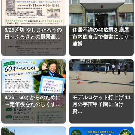
8/25〆切 やしまたろうの
住居不詳の40歳男を鹿屋
日～ふるさとの風景画…
市内飲食店で傷害により
逮捕
8/26 60才からのために
モデルロケット打上げ 11
～定年後をたのしくす…
月の宇宙甲子園に向け
資…