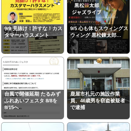
9/9 見抜け！許すな！カス
9/5 心も体もスウィングス
タマーハラスメント
ウィング 黒松錬太郎…
台風で開催延期 たるみず
鹿屋市札元の施設作業
ふれあいフェスタ 8/8を
員、46歳男を窃盗被疑者
8/15へ
で逮捕