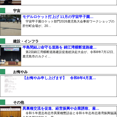
宇宙
モデルロケット打上げ 11月の宇宙甲子園…
宇宙甲子園ロケット部門2026鹿児島大会事前ワークショップの
肝付町会場が、20…
建設・インフラ
半島間結ぶ命守る道路を 錦江湾横断道路建…
第2回錦江湾横断道路建設促進総決起大会が、令和8年7月12日、
鹿児島市のカクイ…
お悔やみ
【お悔やみ申し上げます】 令和8年4月直…
その他
異裏種交流を促進、経営振興や企業誘致、雇…
令和５年度志布志市異業種懇話会と令和６年志布志港湾振興協議