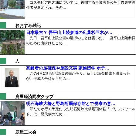
コスモピア内之浦については、再開する事業者を公募し優先交渉
権者が選定され、その…
おおすみ雑記
日本最古？ 吾平山上陵参道の広葉杉巨木が…
先日、吾平山上陵公園の清掃のことは書いた。 吾平山上陵参拝
のために出掛けたこの…
人
高齢者の足確保や施設充実 家族留学 ホテ…
この4月に町議会議員選挙があり、新しい議会構成も決まった
が、平成の合併から初の…
鹿屋経済同友クラブ
明石海峡大橋と野島断層保存館とで視察の意…
私たちが行く予定だった明石海峡大橋塔頂体験「ブリッジワール
ド」は、悪天候のため…
鹿屋二火会