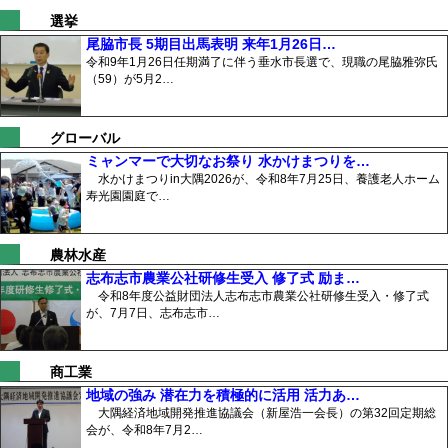
選挙
尾脇市長 5期目出馬表明 来年1月26日…
令和9年1月26日任期満了に伴う垂水市長選で、現職の尾脇雅弥氏
（59）が5月2…
グローバル
ミャンマーで大切なお祭り 水かけまつりを…
水かけまつりin大隅2026が、令和8年7月25日、養護老人ホーム
寿光園園庭で…
農林水産
志布志市農業公社研修生受入 修了式 励ま…
令和8年度公益財団法人志布志市農業公社研修生受入・修了式
が、7月7日、志布志市…
商工業
地域の強み 潜在力を積極的に活用 活力あ…
大隅経済地域開発推進協議会（新屋浩一会長）の第32回定期総
会が、令和8年7月2…