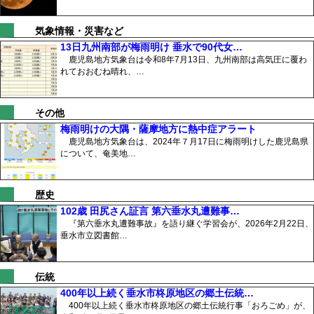
気象情報・災害など
13日九州南部が梅雨明け 垂水で90代女…
鹿児島地方気象台は令和8年7月13日、九州南部は高気圧に覆わ
れておおむね晴れ、…
その他
梅雨明けの大隅・薩摩地方に熱中症アラート
鹿児島地方気象台は、2024年７月17日に梅雨明けした鹿児島県
について、奄美地…
歴史
102歳 田尻さん証言 第六垂水丸遭難事…
『第六垂水丸遭難事故』を語り継ぐ学習会が、2026年2月22日、
垂水市立図書館…
伝統
400年以上続く垂水市柊原地区の郷土伝統…
400年以上続く垂水市柊原地区の郷土伝統行事「おろごめ」が、