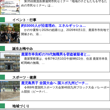
第35回救急医療週間市民セミナー『地域の子どもたちを守るた
めの市民セミナー』は…
イベント・行事
約53000人が沿道埋め、エネルギッシュ…
かのや夏祭り2026の総踊りは、2026年8月1日、鹿屋市市街地で
開催され、浴…
誕生お悔やみ
鹿屋市串良町の70代無職男を窃盗被疑者と…
鹿屋警察署は、令和7年2月10日午後9時22分、住居 鹿屋市串良
町岡崎の無職、…
スポーツ・健康
鹿児島男子 全国大会へ 国スポ九州ビーチ…
令和8年度国民スポーツ大会第46回九州ブロック大会 バレーボー
ル競技（ビーチバ…
地域づくり