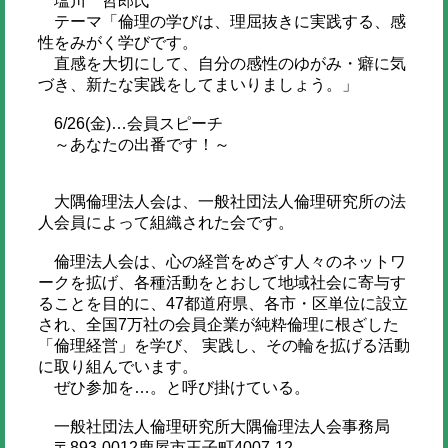
塩川 哲郎氏
テーマ「倫理の学びは、理屈抜きに実践する、感
性をみがく学びです。
直感を大切にして、自分の感性のゆがみ・癖に気
づき、新たな実践をしてまいりましょう。」
6/26(金)…会員スピーチ
～あなたの出番です！～
大隅倫理法人会は、一般社団法人倫理研究所の法
人会員によって組織された会です。
倫理法人会は、心の経営をめざす人々のネットワ
ークを拡げ、各種活動をとおして地域社会に寄与す
ることを目的に、47都道府県、各市・区単位に設立
され、全国7万社の会員企業が純粋倫理に根ざした
「倫理経営」を学び、 実践し、その輪を拡げる活動
に取り組んでいます。
ぜひ参加を…。と呼び掛けている。
一般社団法人倫理研究所大隅倫理法人会事務局
〒893-0012鹿屋市王子町4007-12