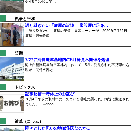
令和8年6月6日早…
戦争と平和
語り継ぎたい「鹿屋の記憶」 常設展に足を…
語り継ぎたい「鹿屋の記憶」展示コーナーが、2026年7月25日、
鹿屋市観光物産…
防衛
7/27に海自鹿屋基地内の5月発見不発弾を処理
海上自衛隊鹿屋航空基地内において、5月に発見された不発弾の処
理が、関係各部と…
トピックス
記事配信一時休止のお詫び
８月4日午前の取材中に、めまいと嘔吐に襲われ、病院に搬送され
ました。 weboo…
雑草（コラム）
悶々とした思いの地域住民なのか…