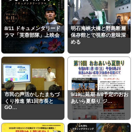
8/11 ドキュメンタリード
明石海峡大橋と野島断層
ラマ「芙蓉部隊」上映会
保存館とで視察の意味深
める
市民の声活かしたまちづ
9/19に延期 8/8予定のおお
くり推進 第1回市長と
あいら夏祭り ジ…
GO…