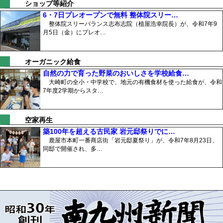
ショップ等紹介
6・7日プレオープンで無料 整体院スリー…
整体院スリーバランス志布志院（植屋浩幸院長）が、令和7年9
月5日（金）にプレオ…
オーガニック給食
自然の力で育った野菜のおいしさを学校給食…
大崎町の全小・中学校で、地元の有機食材を使った給食が、令和
7年度2学期からスタ…
空家再生
築100年を超える古民家 岩元邸祭りでに…
鹿屋市本町一番商店街「岩元邸夏祭り」が、令和7年8月23日、
同邸で開催され、多…