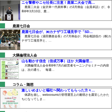
ニセ警察やニセ社長に注意！鹿屋二火会で髙…
鹿屋二火会（金沢幸一代表幹事）の3月例会（会員卓話）が、令
和8年3月10日、鹿…
鹿屋七日会
鹿屋七日会が、㈱カナザワ工場見学で「SD…
鹿屋七日会（湯田勝政会長）の7月例会が、同会相談役の（株)カ
ナザワ工場見学と、…
大隅倫理法人会
山を動かす信念（信成万事）ほか 大隅倫理…
大隅倫理法人会令和8年7月の経営者モーニングセミナーの内容
は、次の通り。 毎週…
コラム・随想
激しいめまいと嘔吐〜関わってもらった方々…
体調を崩し、weboosumiの管理運営上の脆弱さを露呈したかた
ちになってしま…