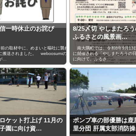
信一時休止のお詫び
8/25〆切 やしまたろ
ふるさとの風景画…
午前の取材中に、めまいと嘔吐に襲わ
南大隅町では、令和8年9月13
搬送されました。 weboosumiの
に開催される「やしまたろうの
が…
に向けて、ふるさ…
ロケット打上げ 11月の
ポンプ車の部優勝は鹿
子園に向け資…
里分団 肝属支部消防操