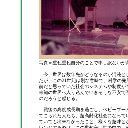
写真＝重ね重ね自分のことで申し訳ないが
今、世界は数年先がどうなるのか混沌とし
たが、この21世紀は別な意味で、科学の
前だと思っていた社会のシステムや制度が
未知の世界へ入り込んでいきそうな不安で
のだろうと感じる。
戦後の高度成長期を過ごし、ベビーブーム
てこられた人たち、超高齢化社会になって
ていても出来なかったこと、様々な趣味と
レンジする姿は、この世知辛い世の中で、