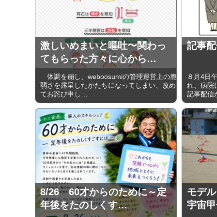
激しいめまいと嘔吐〜関わっ
記事配
てもらった方々に心から…
体調を崩し、weboosumiの管理運営上の脆
８月4日
弱さを露呈したかたちになってしまい、改め
れ、病院に
てお詫び申し…
記事配信
8/26 60才からのために～定
モデル
年後をたのしくす…
宇宙甲