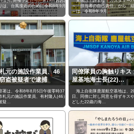
（土)に開催予定だった第19回おおあ
見抜け！許すな！カスタマーハ
りは、台風接近のために令和8年9月
～「担当者の自己責任」から「
)…
～は、令和8年 9月…
札元の施設作業員、46
同僚隊員の胸触りキス
窃盗被疑者で逮捕
屋基地海士長(22)…
署は、令和8年8月5日午後零時37
海上自衛隊鹿屋航空基地は、202
市札元の施設作業員、有村隆人(46）
日、同僚に対し同意を得ずキス
被疑…
どした22歳の海…