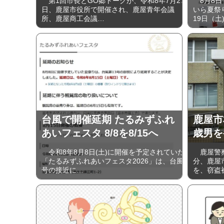
第1回市長とGO郷トークが、令和8年7月27
8月8日
日、鹿屋市役所で開催され、鹿屋青年会議
いら夏祭
所、鹿屋商工会議…
19日（土
台風で開催延期 たるみずふれ
鹿屋市
あいフェスタ 8/8を8/15へ
歳男を
令和8年8月8日(土)に開催を予定されていた
鹿屋警察
「たるみずふれあいフェスタ2026」は、台風
分、鹿屋
号の接近に…
を、窃盗