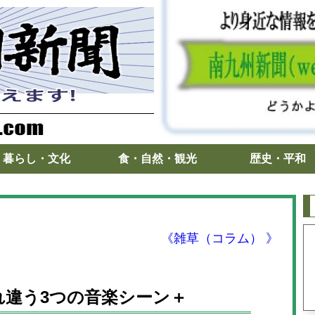
暮らし・文化
食・自然・観光
歴史・平和
《雑草（コラム） 》
れ違う3つの音楽シーン＋