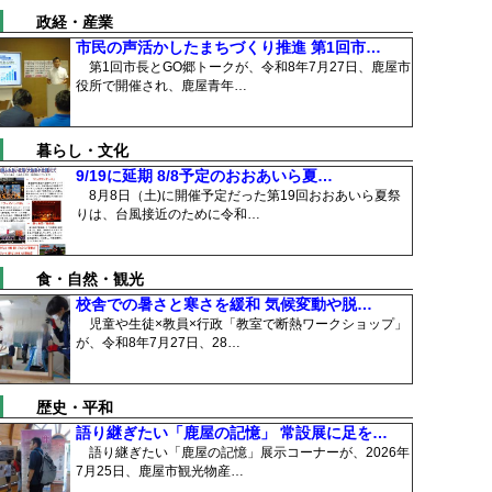
政経・産業
市民の声活かしたまちづくり推進 第1回市…
第1回市長とGO郷トークが、令和8年7月27日、鹿屋市
役所で開催され、鹿屋青年…
暮らし・文化
9/19に延期 8/8予定のおおあいら夏…
8月8日（土)に開催予定だった第19回おおあいら夏祭
りは、台風接近のために令和…
食・自然・観光
校舎での暑さと寒さを緩和 気候変動や脱…
児童や生徒×教員×行政「教室で断熱ワークショップ」
が、令和8年7月27日、28…
歴史・平和
語り継ぎたい「鹿屋の記憶」 常設展に足を…
語り継ぎたい「鹿屋の記憶」展示コーナーが、2026年
7月25日、鹿屋市観光物産…