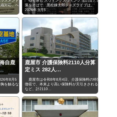
ラスメント
心も体も スウィングスウィング 生の音と言
組織対応」へ
葉をそばで 黒松錬太郎ジャズライブは、
2026年 9⽉5…
 海自鹿
鹿屋市 介護保険料2110人分算
定ミス 282人…
6年8月5
鹿屋市は令和8年8月4日、介護保険料の特別
や胸を触るな
徴収で、本来より高い保険料が天引きされる
など、計2110…