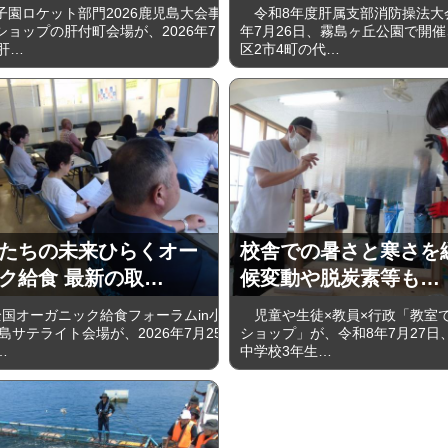
園ロケット部門2026鹿児島大会事
令和8年度肝属支部消防操法大
ショップの肝付町会場が、2026年7
年7月26日、霧島ヶ丘公園で開
肝…
区2市4町の代…
たちの未来ひらくオー
校舎での暑さと寒さを
ク給食 最新の取…
候変動や脱炭素等も…
国オーガニック給食フォーラムin小
児童や生徒×教員×行政「教室
島サテライト会場が、2026年7月25
ショップ」が、令和8年7月27日
…
中学校3年生…