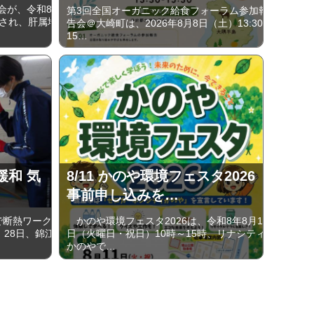
会が、令和8
第3回全国オーガニック給食フォーラム参加報
催され、肝属地
告会＠大崎町は、2026年8月8日（土）13:30-
15…
緩和 気
8/11 かのや環境フェスタ2026
事前申し込みを…
で断熱ワーク
かのや環境フェスタ2026は、令和8年8月11
、28日、錦江
日（火曜日・祝日）10時～15時、リナシティ
かのやで…