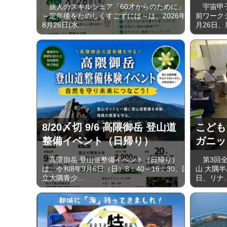
旅人のスキルシェア「60才からのために」
宇宙甲子
～定年後をたのしくすごずには～は、2026年
前ワーク
8月26日(水…
月26日、
8/20〆切 9/6 高隈御岳 登山道
こども
整備イベント（日帰り）
ガニッ
高隈御岳 登山道整備イベント（日帰り）
第3回全
は、令和8年9月6日（日）8：40～16：30、国
山 大隅半
立大隅青少…
日、リナ