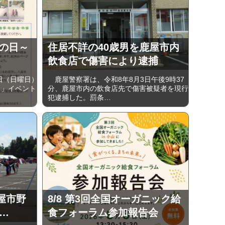
うの日～
住居不詳の40歳男を鹿屋市内
飲食店で傷害により逮捕
日（日曜日）
鹿屋警察署は、令和8年8月3日午後9時37
日」イベント
分、鹿屋市内の飲食店先で傷害被疑者を現行
犯逮捕した。罰条…
屋市野
8/8 第3回全国オーガニック給
…
食フォーラム参加報告会