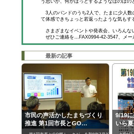
う思いが、何かほっとするようなほのぼの
3人のバンドのうち2人で、たまに少人数
て体感できちょっと若返ったような気もす
さまざまなイベントや発表会、いろんな
ぜひご連絡を…FAX0994-42-3547、メールa
最新の記事
市民の声活かしたまちづくり
9/19
推進 第1回市長とGO…
いら夏