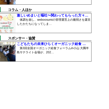
コラム・人ほか
激しいめまいと嘔吐〜関わってもらった方々…
体調を崩し、weboosumiの管理運営上の脆弱さを露呈
したかたちになってしま…
スポンサー・協賛
こどもたちの未来ひらくオーガニック給食 …
第3回全国オーガニック給食フォーラムin小山 大隅半
島サテライト会場が、202…