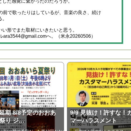
とした感覚に繋がったのだろうか。
の前で歌ったりはしているが、音楽の良さ、続け
る。
いい形でまた取材にいきたいと思う。
ra3544@gmail.comへ。（米永20260506）
に延期 8/8予定のおおあ
9/9 見抜け！許すな！
祭り ジ…
マーハラスメント