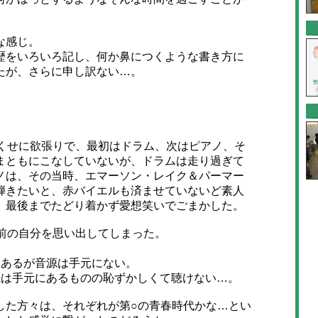
な感じ。
をいろいろ記し、何か鼻につくような書き方に
たが、さらに申し訳ない…。
くせに欲張りで、最初はドラム、次はピアノ、そ
まともにこなしていないが、ドラムは走り過ぎて
ノは、その当時、エマーソン・レイク＆パーマー
弾きたいと、赤バイエルも済ませていないど素人
、最後までたどり着かず愛想笑いでごまかした。
前の自分を思い出してしまった。
あるが音源は手元にない。
は手元にあるものの恥ずかしくて聴けない…。
た方々は、それぞれが第○の青春時代かな…とい