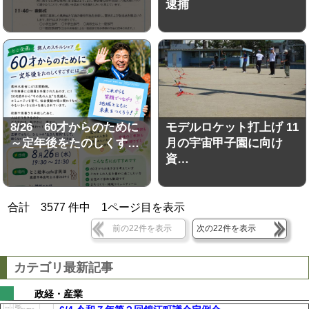
逮捕
8/26 60才からのために
モデルロケット打上げ 11
～定年後をたのしくす…
月の宇宙甲子園に向け
資…
合計
3577
件中
1
ページ目を表示
前の22件を表示
次の22件を表示
カテゴリ最新記事
政経・産業