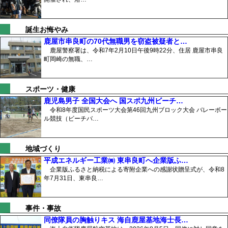
誕生お悔やみ
鹿屋市串良町の70代無職男を窃盗被疑者と…
鹿屋警察署は、令和7年2月10日午後9時22分、住居 鹿屋市串良
町岡崎の無職、…
スポーツ・健康
鹿児島男子 全国大会へ 国スポ九州ビーチ…
令和8年度国民スポーツ大会第46回九州ブロック大会 バレーボー
ル競技（ビーチバ…
地域づくり
平成エネルギー工業㈱ 東串良町へ企業版ふ…
企業版ふるさと納税による寄附企業への感謝状贈呈式が、令和8
年7月31日、東串良…
事件・事故
同僚隊員の胸触りキス 海自鹿屋基地海士長…