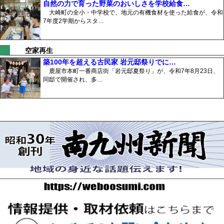
自然の力で育った野菜のおいしさを学校給食…
大崎町の全小・中学校で、地元の有機食材を使った給食が、令和
7年度2学期からスタ…
空家再生
築100年を超える古民家 岩元邸祭りでに…
鹿屋市本町一番商店街「岩元邸夏祭り」が、令和7年8月23日、
同邸で開催され、多…