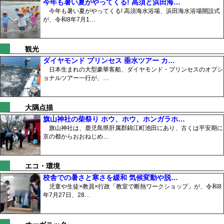
今年も暑い夏がやってくる! 高須と浜田海…
今年も暑い夏がやってくる! 高須海水浴場、浜田海水浴場開設式
が、令和8年7月1…
観光
ダイヤモンド プリンセス 垂水ツアー カ…
日本生まれの大型豪華客船、ダイヤモンド・プリンセスのオプシ
ョナルツアー一行が、…
大隅点描
旗山神社の柴祭り ホウ、ホウ、ホンガラホ…
旗山神社は、鹿児島県肝属郡錦江町池田にあり、古くは平安期に
京の都からおおねじめ…
エコ・環境
校舎での暑さと寒さを緩和 気候変動や脱…
児童や生徒×教員×行政「教室で断熱ワークショップ」が、令和8
年7月27日、28…