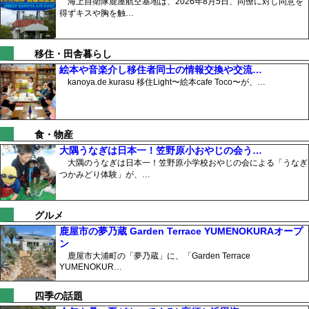
海上自衛隊鹿屋航空基地は、2026年8月5日、同僚に対し同意を
得ずキスや胸を触…
移住・田舎暮らし
絵本や音楽介し移住者同士の情報交換や交流…
kanoya.de.kurasu 移住Light〜絵本cafe Toco〜が、…
食・物産
大隅うなぎは日本一！笠野原小おやじの会う…
大隅のうなぎは日本一！笠野原小学校おやじの会による「うなぎ
つかみどり体験」が、…
グルメ
鹿屋市の夢乃蔵 Garden Terrace YUMENOKURAオープ
ン
鹿屋市大浦町の「夢乃蔵」に、「Garden Terrace
YUMENOKUR…
四季の話題