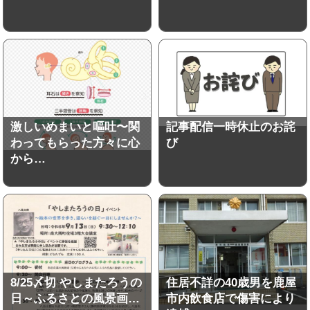
激しいめまいと嘔吐〜関
記事配信一時休止のお詫
わってもらった方々に心
び
から…
8/25〆切 やしまたろうの
住居不詳の40歳男を鹿屋
日～ふるさとの風景画…
市内飲食店で傷害により