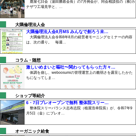
鹿屋七日会（湯田勝政会長）の7月例会が、同会相談役の（株)カ
ナザワ工場見学と、…
大隅倫理法人会
大隅倫理法人会8月MS みんなで創ろう未…
大隅倫理法人会令和8年8月の経営者モーニングセミナーの内容
は、次の通り。 毎週…
コラム・随想
激しいめまいと嘔吐〜関わってもらった方々…
体調を崩し、weboosumiの管理運営上の脆弱さを露呈したかた
ちになってしま…
ショップ等紹介
6・7日プレオープンで無料 整体院スリー…
整体院スリーバランス志布志院（植屋浩幸院長）が、令和7年9
月5日（金）にプレオ…
オーガニック給食