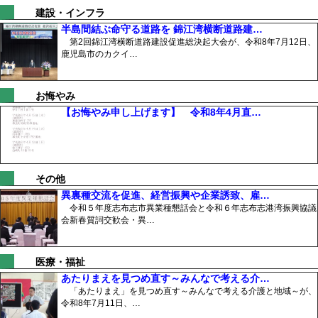
建設・インフラ
半島間結ぶ命守る道路を 錦江湾横断道路建…
第2回錦江湾横断道路建設促進総決起大会が、令和8年7月12日、
鹿児島市のカクイ…
お悔やみ
【お悔やみ申し上げます】 令和8年4月直…
その他
異裏種交流を促進、経営振興や企業誘致、雇…
令和５年度志布志市異業種懇話会と令和６年志布志港湾振興協議
会新春質詞交歓会・異…
医療・福祉
あたりまえを見つめ直す～みんなで考える介…
「あたりまえ」を見つめ直す～みんなで考える介護と地域～が、
令和8年7月11日、…