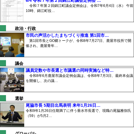
6/4 令和７年第２回錦江町議会定例会 …
令和７年第２回錦江町議会定例会は、令和7年6月4日（水） 午前
10時、錦江町役…
政治・行政
市民の声活かしたまちづくり推進 第1回市…
第1回市長とGO郷トークが、令和8年7月27日、鹿屋市役所で開
催され、鹿屋青年…
議会
議員定数や市長選と市議選の同時実施など特…
令和8年6月鹿屋市議会定例会議は、令和8年7月3日、最終本会議
を開催し、次の議…
選挙
尾脇市長 5期目出馬表明 来年1月26日…
令和9年1月26日任期満了に伴う垂水市長選で、現職の尾脇雅弥氏
（59）が5月2…
グローバル