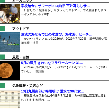
オーガニック
学校給食にサワーポメロ納品 百姓暮らしサ…
肝付町の「百姓暮らし サブレガミストアー」で収穫されたサワ
ーポメロが、令和8年…
アウトドア
遠浅の海ならではの水遊び、海水浴、ビーチ…
かのやマリンフェスタ2026が、2026年7月20日、風光明媚な高
須海岸・浜田…
風景・自然
5月の満月 きれいなフラワームーン 31…
2026年5月の満月は2日、夜空にきれいなフラワームーンが輝い
ていた。 英語圏…
気象情報・災害など
13日九州南部が梅雨明け 垂水で90代女…
鹿児島地方気象台は令和8年7月13日、九州南部は高気圧に覆わ
れておおむね晴れ、…