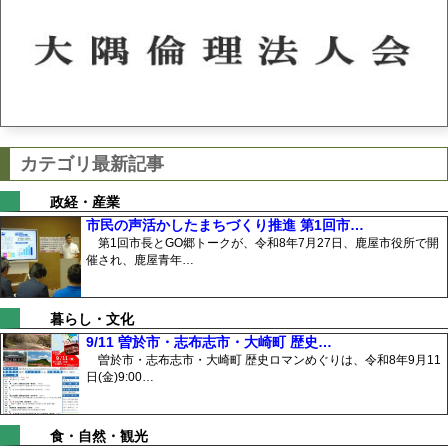
カテゴリ最新記事
政経・産業
市民の声活かしたまちづくり推進 第1回市…
第1回市長とGO郷トークが、令和8年7月27日、鹿屋市役所で開
催され、鹿屋青年…
暮らし・文化
9/11 曽於市・志布志市・大崎町 歴史…
曽於市・志布志市・大崎町 歴史ロマンめぐりは、令和8年9月11
日(金)9:00…
食・自然・観光