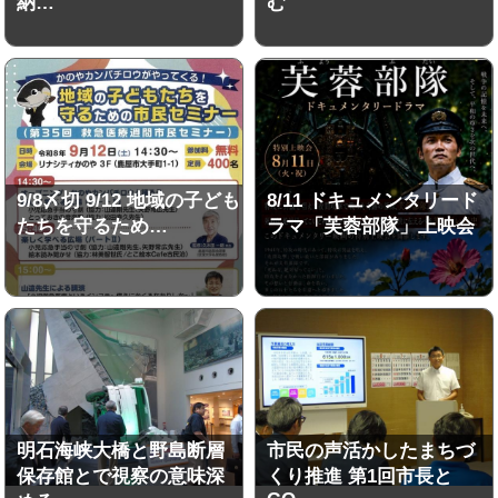
納…
む
9/8〆切 9/12 地域の子ども
8/11 ドキュメンタリード
たちを守るため…
ラマ「芙蓉部隊」上映会
明石海峡大橋と野島断層
市民の声活かしたまちづ
保存館とで視察の意味深
くり推進 第1回市長と