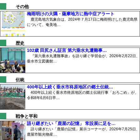
その他
梅雨明けの大隅・薩摩地方に熱中症アラート
鹿児島地方気象台は、2024年７月17日に梅雨明けした鹿児島県
について、奄美地…
歴史
102歳 田尻さん証言 第六垂水丸遭難事…
『第六垂水丸遭難事故』を語り継ぐ学習会が、2026年2月22日、
垂水市立図書館…
伝統
400年以上続く垂水市柊原地区の郷土伝統…
400年以上続く垂水市柊原地区の郷土伝統行事「おろごめ」が、
令和8年6月6日早…
戦争と平和
語り継ぎたい「鹿屋の記憶」 常設展に足を…
語り継ぎたい「鹿屋の記憶」展示コーナーが、2026年7月25日、
鹿屋市観光物産…