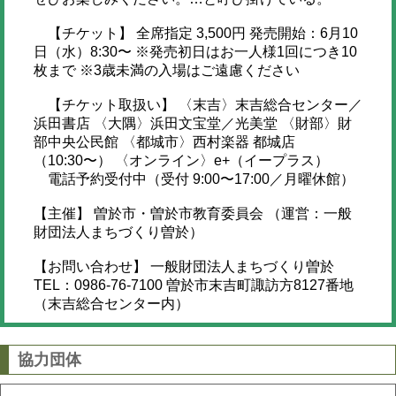
【チケット】 全席指定 3,500円 発売開始：6月10
日（水）8:30〜 ※発売初日はお一人様1回につき10
枚まで ※3歳未満の入場はご遠慮ください
【チケット取扱い】 〈末吉〉末吉総合センター／
浜田書店 〈大隅〉浜田文宝堂／光美堂 〈財部〉財
部中央公民館 〈都城市〉西村楽器 都城店
（10:30〜） 〈オンライン〉e+（イープラス）
電話予約受付中（受付 9:00〜17:00／月曜休館）
【主催】 曽於市・曽於市教育委員会 （運営：一般
財団法人まちづくり曽於）
【お問い合わせ】 一般財団法人まちづくり曽於
TEL：0986-76-7100 曽於市末吉町諏訪方8127番地
（末吉総合センター内）
協力団体