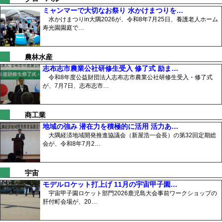
ミャンマーで大切なお祭り 水かけまつりを…
水かけまつりin大隅2026が、令和8年7月25日、養護老人ホーム
寿光園園庭で…
農林水産
志布志市農業公社研修生受入 修了式 励ま…
令和8年度公益財団法人志布志市農業公社研修生受入・修了式
が、7月7日、志布志市…
商工業
地域の強み 潜在力を積極的に活用 活力あ…
大隅経済地域開発推進協議会（新屋浩一会長）の第32回定期総
会が、令和8年7月2…
宇宙
モデルロケット打上げ 11月の宇宙甲子園…
宇宙甲子園ロケット部門2026鹿児島大会事前ワークショップの
肝付町会場が、20…