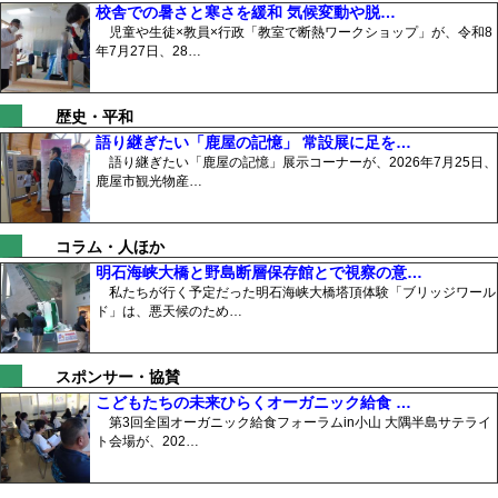
校舎での暑さと寒さを緩和 気候変動や脱…
児童や生徒×教員×行政「教室で断熱ワークショップ」が、令和8
年7月27日、28…
歴史・平和
語り継ぎたい「鹿屋の記憶」 常設展に足を…
語り継ぎたい「鹿屋の記憶」展示コーナーが、2026年7月25日、
鹿屋市観光物産…
コラム・人ほか
明石海峡大橋と野島断層保存館とで視察の意…
私たちが行く予定だった明石海峡大橋塔頂体験「ブリッジワール
ド」は、悪天候のため…
スポンサー・協賛
こどもたちの未来ひらくオーガニック給食 …
第3回全国オーガニック給食フォーラムin小山 大隅半島サテライ
ト会場が、202…