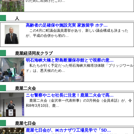
のために出掛けたこの…
人
高齢者の足確保や施設充実 家族留学 ホテ…
この4月に町議会議員選挙があり、新しい議会構成も決まった
が、平成の合併から初の…
鹿屋経済同友クラブ
明石海峡大橋と野島断層保存館とで視察の意…
私たちが行く予定だった明石海峡大橋塔頂体験「ブリッジワール
ド」は、悪天候のため…
鹿屋二火会
ニセ警察やニセ社長に注意！鹿屋二火会で髙…
鹿屋二火会（金沢幸一代表幹事）の3月例会（会員卓話）が、令
和8年3月10日、鹿…
鹿屋七日会
鹿屋七日会が、㈱カナザワ工場見学で「SD…