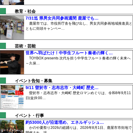
教育・社会
7/31迄 県男女共同参画週間 鹿屋でも…
鹿屋市では、市役所庁舎を飛び出し、男女共同参画地域推進員と
ともに街頭キャンペー…
芸術・芸能
世界へ羽ばたけ！中学生フルート奏者の輝く…
TOYBOX presents 次代を担う中学生フルート奏者の輝く未来へ
～久保…
イベント告知・募集
9/11 曽於市・志布志市・大崎町 歴史…
曽於市・志布志市・大崎町 歴史ロマンめぐりは、令和8年9月11
日(金)9:00…
イベント・行事
約53000人が沿道埋め、エネルギッシュ…
かのや夏祭り2026の総踊りは、2026年8月1日、鹿屋市市街地で
開催され、浴…