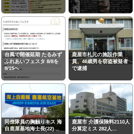
台風で開催延期 たるみず
鹿屋市札元の施設作業
ふれあいフェスタ 8/8を
員、46歳男を窃盗被疑者
8/15へ
で逮捕
同僚隊員の胸触りキス 海
鹿屋市 介護保険料2110人
自鹿屋基地海士長(22)…
分算定ミス 282人…