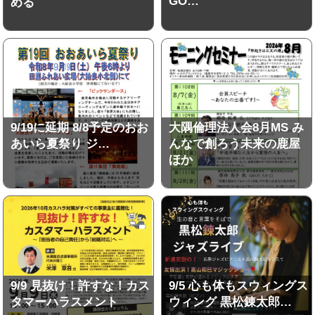
GO…
める
9/19に延期 8/8予定のおお
大隅倫理法人会8月MS み
あいら夏祭り ジ…
んなで創ろう未来の鹿屋
ほか
9/9 見抜け！許すな！カス
9/5 心も体もスウィングス
タマーハラスメント
ウィング 黒松錬太郎…