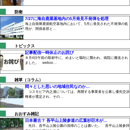
防衛
7/27に海自鹿屋基地内の5月発見不発弾を処理
海上自衛隊鹿屋航空基地内において、5月に発見された不発弾の処
理が、関係各部と…
トピックス
記事配信一時休止のお詫び
８月4日午前の取材中に、めまいと嘔吐に襲われ、病院に搬送され
ました。 weboo…
雑草（コラム）
悶々とした思いの地域住民なのか…
コスモピア内之浦については、再開する事業者を公募し優先交渉
権者が選定され、その…
おおすみ雑記
日本最古？ 吾平山上陵参道の広葉杉巨木が…
先日、吾平山上陵公園の清掃のことは書いた。 吾平山上陵参拝