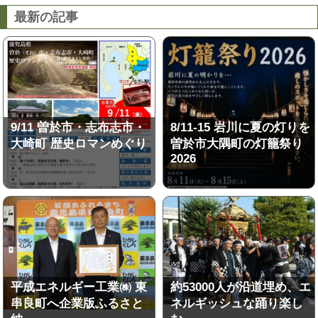
最新の記事
9/11 曽於市・志布志市・
8/11-15 岩川に夏の灯りを
大崎町 歴史ロマンめぐり
曽於市大隅町の灯籠祭り
2026
平成エネルギー工業㈱ 東
約53000人が沿道埋め、エ
串良町へ企業版ふるさと
ネルギッシュな踊り楽し