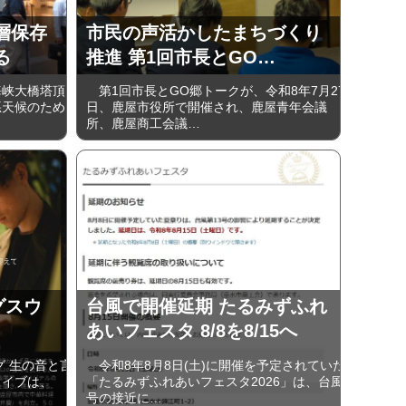
層保存
市民の声活かしたまちづくり
る
推進 第1回市長とGO…
峡大橋塔頂
第1回市長とGO郷トークが、令和8年7月27
悪天候のため
日、鹿屋市役所で開催され、鹿屋青年会議
所、鹿屋商工会議…
グスウ
台風で開催延期 たるみずふれ
あいフェスタ 8/8を8/15へ
 生の音と言
令和8年8月8日(土)に開催を予定されていた
ライブは、
「たるみずふれあいフェスタ2026」は、台風
号の接近に…