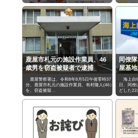
鹿屋市札元の施設作業員、46
同僚隊
歳男を窃盗被疑者で逮捕
屋基地
鹿屋警察署は、令和8年8月5日午後零時37
海上自衛
分、鹿屋市札元の施設作業員、有村隆人(46）
日、同僚
を、窃盗被疑…
どした2