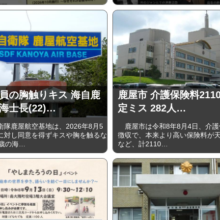
員の胸触りキス 海自鹿
鹿屋市 介護保険料211
海士長(22)…
定ミス 282人…
隊鹿屋航空基地は、2026年8月5
鹿屋市は令和8年8月4日、介護
に対し同意を得ずキスや胸を触るな
徴収で、本来より高い保険料が
2歳の海…
など、計2110…