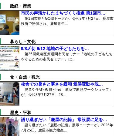
政経・産業
市民の声活かしたまちづくり推進 第1回市…
第1回市長とGO郷トークが、令和8年7月27日、鹿屋市
役所で開催され、鹿屋青年…
暮らし・文化
9/8〆切 9/12 地域の子どもたちを…
第35回救急医療週間市民セミナー『地域の子どもたち
を守るための市民セミナー』は…
食・自然・観光
校舎での暑さと寒さを緩和 気候変動や脱…
児童や生徒×教員×行政「教室で断熱ワークショップ」
が、令和8年7月27日、28…
歴史・平和
語り継ぎたい「鹿屋の記憶」 常設展に足を…
語り継ぎたい「鹿屋の記憶」展示コーナーが、2026年
7月25日、鹿屋市観光物産…