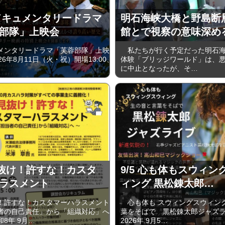
1 ドキュメンタリードラマ
明石海峡大橋と野島断
部隊」上映会
館とで視察の意味深め
ンタリードラマ「芙蓉部隊」上映
私たちが行く予定だった明石海
26年8月11日（火・祝）開場13:00、
体験「ブリッジワールド」は、
に中止となったが、そ…
 見抜け！許すな！カスタ
9/5 心も体もスウィン
ラスメント
ィング 黒松錬太郎…
許すな！カスタマーハラスメント
心も体も スウィングスウィング
者の自己責任」から「組織対応」へ
葉をそばで 黒松錬太郎ジャズ
8年 9月…
2026年 9⽉5…