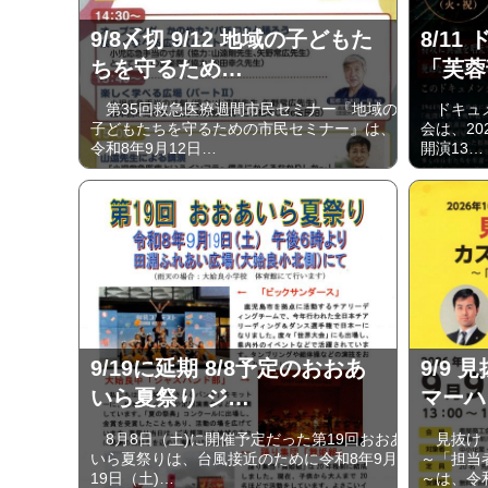
9/8〆切 9/12 地域の子どもた
8/1
ちを守るため…
「芙蓉
第35回救急医療週間市民セミナー『地域の
ドキュメ
子どもたちを守るための市民セミナー』は、
会は、20
令和8年9月12日…
開演13…
9/19に延期 8/8予定のおおあ
9/9
いら夏祭り ジ…
マーハ
8月8日（土)に開催予定だった第19回おおあ
見抜け！
いら夏祭りは、台風接近のために令和8年9月
～「担当
19日（土)…
～は、令和