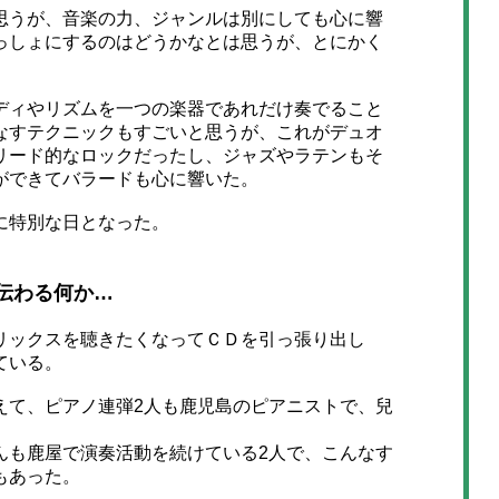
うが、音楽の力、ジャンルは別にしても心に響
っしょにするのはどうかなとは思うが、とにかく
ィやリズムを一つの楽器であれだけ奏でること
なすテクニックもすごいと思うが、これがデュオ
リード的なロックだったし、ジャズやラテンもそ
ができてバラードも心に響いた。
に特別な日となった。
伝わる何か…
ックスを聴きたくなってＣＤを引っ張り出し
ている。
て、ピアノ連弾2人も鹿児島のピアニストで、兒
も鹿屋で演奏活動を続けている2人で、こんなす
もあった。