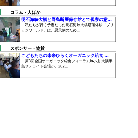
コラム・人ほか
明石海峡大橋と野島断層保存館とで視察の意…
私たちが行く予定だった明石海峡大橋塔頂体験「ブリ
ッジワールド」は、悪天候のため…
スポンサー・協賛
こどもたちの未来ひらくオーガニック給食 …
第3回全国オーガニック給食フォーラムin小山 大隅半
島サテライト会場が、202…