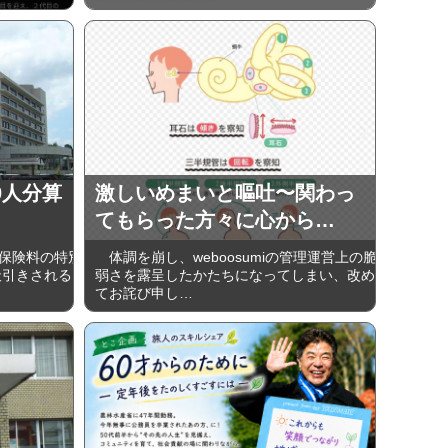
0人分算
激しいめまいと嘔吐〜関わっ
てもらった方々に心から…
保険料の特別
体調を崩し、weboosumiの管理運営上の脆
天引きされる
弱さを露呈したかたちになってしまい、改め
てお詫び申し…