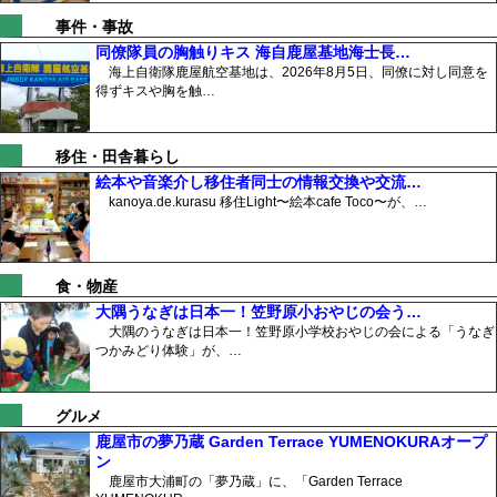
事件・事故
同僚隊員の胸触りキス 海自鹿屋基地海士長…
海上自衛隊鹿屋航空基地は、2026年8月5日、同僚に対し同意を
得ずキスや胸を触…
移住・田舎暮らし
絵本や音楽介し移住者同士の情報交換や交流…
kanoya.de.kurasu 移住Light〜絵本cafe Toco〜が、…
食・物産
大隅うなぎは日本一！笠野原小おやじの会う…
大隅のうなぎは日本一！笠野原小学校おやじの会による「うなぎ
つかみどり体験」が、…
グルメ
鹿屋市の夢乃蔵 Garden Terrace YUMENOKURAオープ
ン
鹿屋市大浦町の「夢乃蔵」に、「Garden Terrace