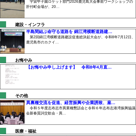
宇宙甲子園ロケット部門2026鹿児島大会事前ワークショップの
肝付町会場が、20…
建設・インフラ
半島間結ぶ命守る道路を 錦江湾横断道路建…
第2回錦江湾横断道路建設促進総決起大会が、令和8年7月12日、
鹿児島市のカクイ…
お悔やみ
【お悔やみ申し上げます】 令和8年4月直…
その他
異裏種交流を促進、経営振興や企業誘致、雇…
令和５年度志布志市異業種懇話会と令和６年志布志港湾振興協議
会新春質詞交歓会・異…
医療・福祉