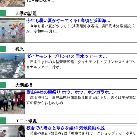
YUMENOKUR…
四季の話題
今年も暑い夏がやってくる! 高須と浜田海…
今年も暑い夏がやってくる! 高須海水浴場、浜田海水浴場開設式
が、令和8年7月1…
観光
ダイヤモンド プリンセス 垂水ツアー カ…
日本生まれの大型豪華客船、ダイヤモンド・プリンセスのオプシ
ョナルツアー一行が、…
大隅点描
旗山神社の柴祭り ホウ、ホウ、ホンガラホ…
旗山神社は、鹿児島県肝属郡錦江町池田にあり、古くは平安期に
京の都からおおねじめ…
エコ・環境
校舎での暑さと寒さを緩和 気候変動や脱…
児童や生徒×教員×行政「教室で断熱ワークショップ」が、令和8