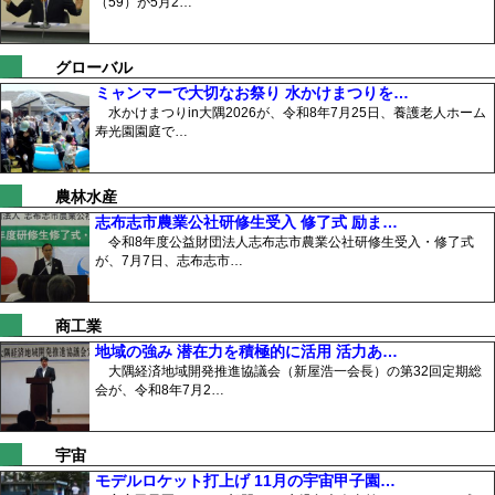
（59）が5月2…
グローバル
ミャンマーで大切なお祭り 水かけまつりを…
水かけまつりin大隅2026が、令和8年7月25日、養護老人ホーム
寿光園園庭で…
農林水産
志布志市農業公社研修生受入 修了式 励ま…
令和8年度公益財団法人志布志市農業公社研修生受入・修了式
が、7月7日、志布志市…
商工業
地域の強み 潜在力を積極的に活用 活力あ…
大隅経済地域開発推進協議会（新屋浩一会長）の第32回定期総
会が、令和8年7月2…
宇宙
モデルロケット打上げ 11月の宇宙甲子園…