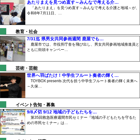
あたりまえを見つめ直す～みんなで考える介…
「あたりまえ」を見つめ直す～みんなで考える介護と地域～が、
令和8年7月11日、…
教育・社会
7/31迄 県男女共同参画週間 鹿屋でも…
鹿屋市では、市役所庁舎を飛び出し、男女共同参画地域推進員と
ともに街頭キャンペー…
芸術・芸能
世界へ羽ばたけ！中学生フルート奏者の輝く…
TOYBOX presents 次代を担う中学生フルート奏者の輝く未来へ
～久保…
イベント告知・募集
9/8〆切 9/12 地域の子どもたちを…
第35回救急医療週間市民セミナー『地域の子どもたちを守るた
めの市民セミナー』は…