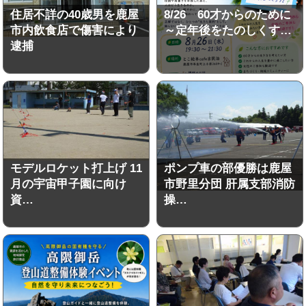
住居不詳の40歳男を鹿屋
8/26 60才からのために
市内飲食店で傷害により
～定年後をたのしくす…
逮捕
モデルロケット打上げ 11
ポンプ車の部優勝は鹿屋
月の宇宙甲子園に向け
市野里分団 肝属支部消防
資…
操…