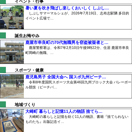
イベント・行事
暑い夏を吹き飛ばし楽しくおいしく しぶし…
しぶしサマーマルシェが、2026年7月19日、志布志駅隣 多目的
イベント広場で…
誕生お悔やみ
鹿屋市串良町の70代無職男を窃盗被疑者と…
鹿屋警察署は、令和7年2月10日午後9時22分、住居 鹿屋市串良
町岡崎の無職、…
スポーツ・健康
鹿児島男子 全国大会へ 国スポ九州ビーチ…
令和8年度国民スポーツ大会第46回九州ブロック大会 バレーボー
ル競技（ビーチバ…
地域づくり
大崎町 暮らしと記憶11人の物語 捨てら…
大崎町の暮らしと記憶を紡ぐ11人の物語、書籍『捨てられない
ものたち』出版記念イ…