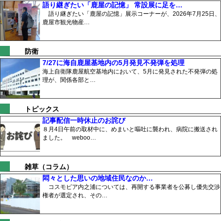
語り継ぎたい「鹿屋の記憶」 常設展に足を…
語り継ぎたい「鹿屋の記憶」展示コーナーが、2026年7月25日、
鹿屋市観光物産…
防衛
7/27に海自鹿屋基地内の5月発見不発弾を処理
海上自衛隊鹿屋航空基地内において、5月に発見された不発弾の処
理が、関係各部と…
トピックス
記事配信一時休止のお詫び
８月4日午前の取材中に、めまいと嘔吐に襲われ、病院に搬送され
ました。 weboo…
雑草（コラム）
悶々とした思いの地域住民なのか…
コスモピア内之浦については、再開する事業者を公募し優先交渉
権者が選定され、その…