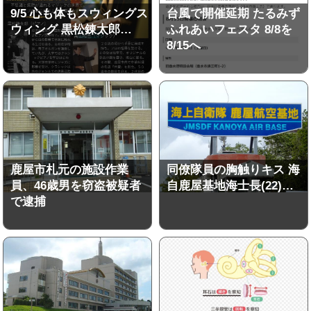
9/5 心も体もスウィングス
台風で開催延期 たるみず
ウィング 黒松錬太郎…
ふれあいフェスタ 8/8を
8/15へ
鹿屋市札元の施設作業
同僚隊員の胸触りキス 海
員、46歳男を窃盗被疑者
自鹿屋基地海士長(22)…
で逮捕