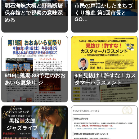
明石海峡大橋と野島断層
市民の声活かしたまちづ
保存館とで視察の意味深
くり推進 第1回市長と
GO…
める
9/19に延期 8/8予定のおお
9/9 見抜け！許すな！カス
あいら夏祭り ジ…
タマーハラスメント