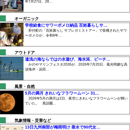
年7月27日、28…
オーガニック
学校給食にサワーポメロ納品 百姓暮らしサ…
肝付町の「百姓暮らし サブレガミストアー」で収穫されたサワ
ーポメロが、令和8年…
アウトドア
遠浅の海ならではの水遊び、海水浴、ビーチ…
かのやマリンフェスタ2026が、2026年7月20日、風光明媚な高
須海岸・浜田…
風景・自然
5月の満月 きれいなフラワームーン 31…
2026年5月の満月は2日、夜空にきれいなフラワームーンが輝い
ていた。 英語圏…
気象情報・災害など
13日九州南部が梅雨明け 垂水で90代女…