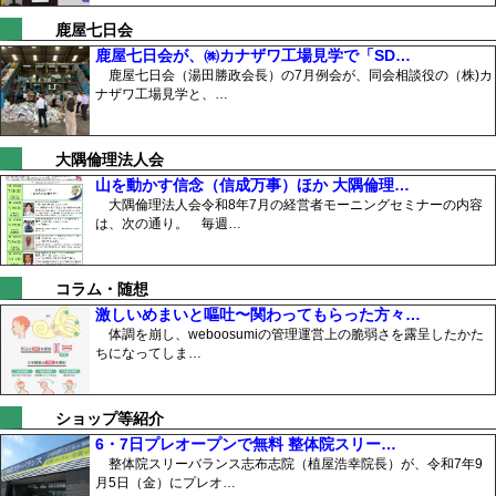
鹿屋七日会
鹿屋七日会が、㈱カナザワ工場見学で「SD…
鹿屋七日会（湯田勝政会長）の7月例会が、同会相談役の（株)カ
ナザワ工場見学と、…
大隅倫理法人会
山を動かす信念（信成万事）ほか 大隅倫理…
大隅倫理法人会令和8年7月の経営者モーニングセミナーの内容
は、次の通り。 毎週…
コラム・随想
激しいめまいと嘔吐〜関わってもらった方々…
体調を崩し、weboosumiの管理運営上の脆弱さを露呈したかた
ちになってしま…
ショップ等紹介
6・7日プレオープンで無料 整体院スリー…
整体院スリーバランス志布志院（植屋浩幸院長）が、令和7年9
月5日（金）にプレオ…