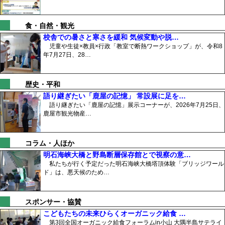
食・自然・観光
校舎での暑さと寒さを緩和 気候変動や脱…
児童や生徒×教員×行政「教室で断熱ワークショップ」が、令和8
年7月27日、28…
歴史・平和
語り継ぎたい「鹿屋の記憶」 常設展に足を…
語り継ぎたい「鹿屋の記憶」展示コーナーが、2026年7月25日、
鹿屋市観光物産…
コラム・人ほか
明石海峡大橋と野島断層保存館とで視察の意…
私たちが行く予定だった明石海峡大橋塔頂体験「ブリッジワール
ド」は、悪天候のため…
スポンサー・協賛
こどもたちの未来ひらくオーガニック給食 …
第3回全国オーガニック給食フォーラムin小山 大隅半島サテライ