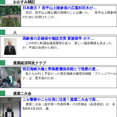
おおすみ雑記
日本最古？ 吾平山上陵参道の広葉杉巨木が…
先日、吾平山上陵公園の清掃のことは書いた。 吾平山上陵参拝
のために出掛けたこの…
人
高齢者の足確保や施設充実 家族留学 ホテ…
この4月に町議会議員選挙があり、新しい議会構成も決まった
が、平成の合併から初の…
鹿屋経済同友クラブ
明石海峡大橋と野島断層保存館とで視察の意…
私たちが行く予定だった明石海峡大橋塔頂体験「ブリッジワール
ド」は、悪天候のため…
鹿屋二火会
ニセ警察やニセ社長に注意！鹿屋二火会で髙…
鹿屋二火会（金沢幸一代表幹事）の3月例会（会員卓話）が、令
和8年3月10日、鹿…