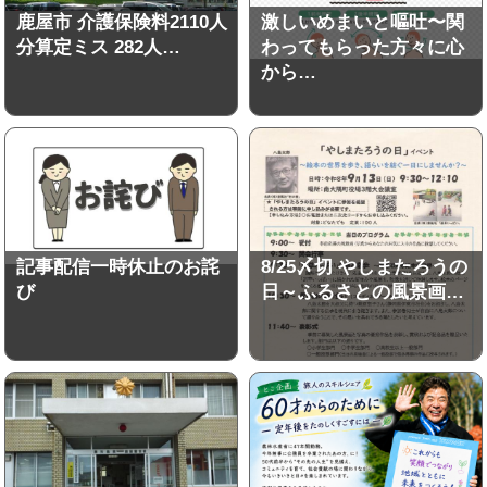
鹿屋市 介護保険料2110人
激しいめまいと嘔吐〜関
分算定ミス 282人…
わってもらった方々に心
から…
記事配信一時休止のお詫
8/25〆切 やしまたろうの
び
日～ふるさとの風景画…