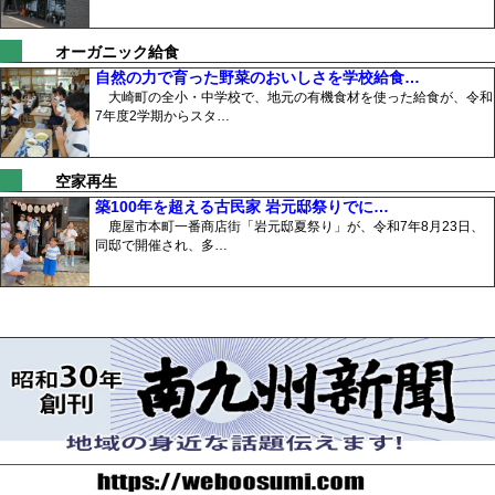
オーガニック給食
自然の力で育った野菜のおいしさを学校給食…
大崎町の全小・中学校で、地元の有機食材を使った給食が、令和
7年度2学期からスタ…
空家再生
築100年を超える古民家 岩元邸祭りでに…
鹿屋市本町一番商店街「岩元邸夏祭り」が、令和7年8月23日、
同邸で開催され、多…