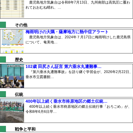
鹿児島地方気象台は令和8年7月13日、九州南部は高気圧に覆わ
れておおむね晴れ、…
その他
梅雨明けの大隅・薩摩地方に熱中症アラート
鹿児島地方気象台は、2024年７月17日に梅雨明けした鹿児島県
について、奄美地…
歴史
102歳 田尻さん証言 第六垂水丸遭難事…
『第六垂水丸遭難事故』を語り継ぐ学習会が、2026年2月22日、
垂水市立図書館…
伝統
400年以上続く垂水市柊原地区の郷土伝統…
400年以上続く垂水市柊原地区の郷土伝統行事「おろごめ」が、
令和8年6月6日早…
戦争と平和