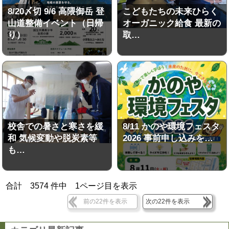
8/20〆切 9/6 高隈御岳 登
こどもたちの未来ひらく
山道整備イベント（日帰
オーガニック給食 最新の
り）
取…
校舎での暑さと寒さを緩
8/11 かのや環境フェスタ
和 気候変動や脱炭素等
2026 事前申し込みを…
も…
合計
3574
件中
1
ページ目を表示
前の22件を表示
次の22件を表示