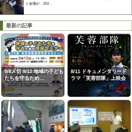
ト会場が、202…
最新の記事
9/8〆切 9/12 地域の子ども
8/11 ドキュメンタリード
たちを守るため…
ラマ「芙蓉部隊」上映会