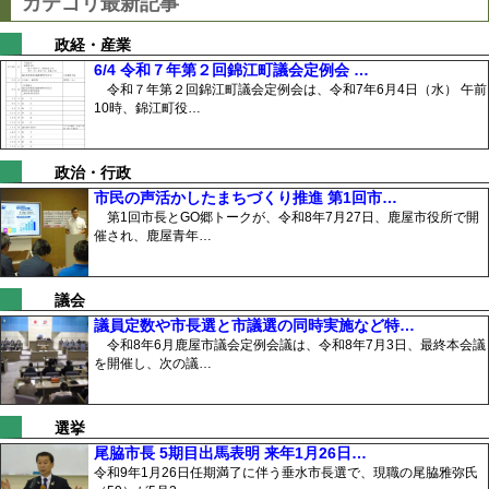
カテゴリ最新記事
政経・産業
6/4 令和７年第２回錦江町議会定例会 …
令和７年第２回錦江町議会定例会は、令和7年6月4日（水） 午前
10時、錦江町役…
政治・行政
市民の声活かしたまちづくり推進 第1回市…
第1回市長とGO郷トークが、令和8年7月27日、鹿屋市役所で開
催され、鹿屋青年…
議会
議員定数や市長選と市議選の同時実施など特…
令和8年6月鹿屋市議会定例会議は、令和8年7月3日、最終本会議
を開催し、次の議…
選挙
尾脇市長 5期目出馬表明 来年1月26日…
令和9年1月26日任期満了に伴う垂水市長選で、現職の尾脇雅弥氏