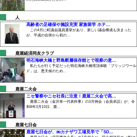
人
高齢者の足確保や施設充実 家族留学 ホテ…
この4月に町議会議員選挙があり、新しい議会構成も決まった
が、平成の合併から初の…
鹿屋経済同友クラブ
明石海峡大橋と野島断層保存館とで視察の意…
私たちが行く予定だった明石海峡大橋塔頂体験「ブリッジワール
ド」は、悪天候のため…
鹿屋二火会
ニセ警察やニセ社長に注意！鹿屋二火会で髙…
鹿屋二火会（金沢幸一代表幹事）の3月例会（会員卓話）が、令
和8年3月10日、鹿…
鹿屋七日会
鹿屋七日会が、㈱カナザワ工場見学で「SD…