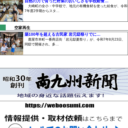
自然の力で育った野菜のおいしさを学校給食…
大崎町の全小・中学校で、地元の有機食材を使った給食が、令和
7年度2学期からスタ…
空家再生
築100年を超える古民家 岩元邸祭りでに…
鹿屋市本町一番商店街「岩元邸夏祭り」が、令和7年8月23日、
同邸で開催され、多…