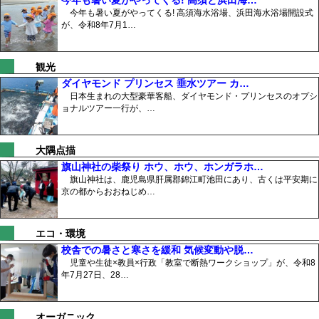
今年も暑い夏がやってくる! 高須海水浴場、浜田海水浴場開設式
が、令和8年7月1…
観光
ダイヤモンド プリンセス 垂水ツアー カ…
日本生まれの大型豪華客船、ダイヤモンド・プリンセスのオプシ
ョナルツアー一行が、…
大隅点描
旗山神社の柴祭り ホウ、ホウ、ホンガラホ…
旗山神社は、鹿児島県肝属郡錦江町池田にあり、古くは平安期に
京の都からおおねじめ…
エコ・環境
校舎での暑さと寒さを緩和 気候変動や脱…
児童や生徒×教員×行政「教室で断熱ワークショップ」が、令和8
年7月27日、28…
オーガニック