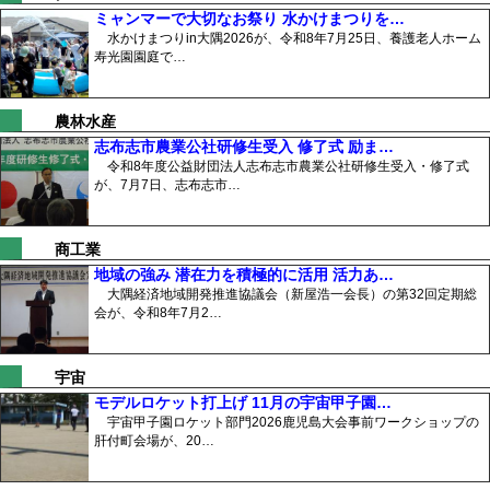
ミャンマーで大切なお祭り 水かけまつりを…
水かけまつりin大隅2026が、令和8年7月25日、養護老人ホーム
寿光園園庭で…
農林水産
志布志市農業公社研修生受入 修了式 励ま…
令和8年度公益財団法人志布志市農業公社研修生受入・修了式
が、7月7日、志布志市…
商工業
地域の強み 潜在力を積極的に活用 活力あ…
大隅経済地域開発推進協議会（新屋浩一会長）の第32回定期総
会が、令和8年7月2…
宇宙
モデルロケット打上げ 11月の宇宙甲子園…
宇宙甲子園ロケット部門2026鹿児島大会事前ワークショップの
肝付町会場が、20…