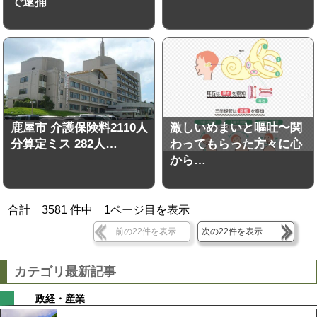
で逮捕
鹿屋市 介護保険料2110人
激しいめまいと嘔吐〜関
分算定ミス 282人…
わってもらった方々に心
から…
合計
3581
件中
1
ページ目を表示
前の22件を表示
次の22件を表示
カテゴリ最新記事
政経・産業