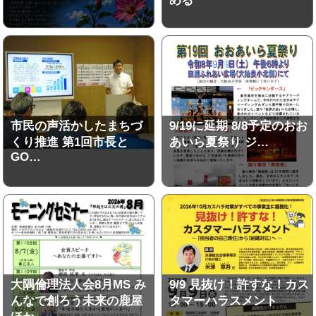
める
市民の声活かしたまちづ
9/19に延期 8/8予定のおお
くり推進 第1回市長と
あいら夏祭り ジ…
GO…
大隅倫理法人会8月MS み
9/9 見抜け！許すな！カス
んなで創ろう未来の鹿屋
タマーハラスメント