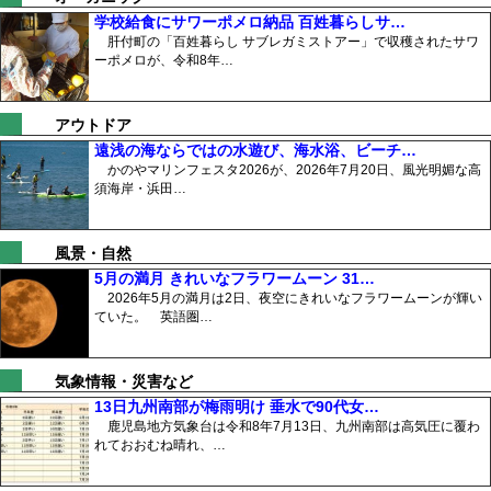
学校給食にサワーポメロ納品 百姓暮らしサ…
肝付町の「百姓暮らし サブレガミストアー」で収穫されたサワ
ーポメロが、令和8年…
アウトドア
遠浅の海ならではの水遊び、海水浴、ビーチ…
かのやマリンフェスタ2026が、2026年7月20日、風光明媚な高
須海岸・浜田…
風景・自然
5月の満月 きれいなフラワームーン 31…
2026年5月の満月は2日、夜空にきれいなフラワームーンが輝い
ていた。 英語圏…
気象情報・災害など
13日九州南部が梅雨明け 垂水で90代女…
鹿児島地方気象台は令和8年7月13日、九州南部は高気圧に覆わ
れておおむね晴れ、…