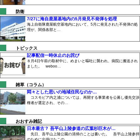
防衛
7/27に海自鹿屋基地内の5月発見不発弾を処理
海上自衛隊鹿屋航空基地内において、5月に発見された不発弾の処
理が、関係各部と…
トピックス
記事配信一時休止のお詫び
８月4日午前の取材中に、めまいと嘔吐に襲われ、病院に搬送され
ました。 weboo…
雑草（コラム）
悶々とした思いの地域住民なのか…
コスモピア内之浦については、再開する事業者を公募し優先交渉
権者が選定され、その…
おおすみ雑記
日本最古？ 吾平山上陵参道の広葉杉巨木が…
先日、吾平山上陵公園の清掃のことは書いた。 吾平山上陵参拝
のために出掛けたこの…