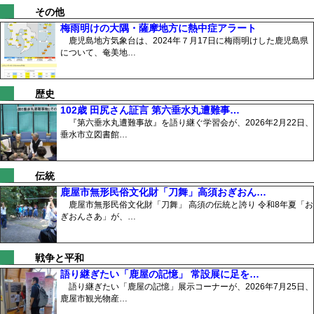
その他
梅雨明けの大隅・薩摩地方に熱中症アラート
鹿児島地方気象台は、2024年７月17日に梅雨明けした鹿児島県
について、奄美地…
歴史
102歳 田尻さん証言 第六垂水丸遭難事…
『第六垂水丸遭難事故』を語り継ぐ学習会が、2026年2月22日、
垂水市立図書館…
伝統
鹿屋市無形民俗文化財「刀舞」高須おぎおん…
鹿屋市無形民俗文化財「刀舞」 高須の伝統と誇り 令和8年夏「お
ぎおんさあ」が、…
戦争と平和
語り継ぎたい「鹿屋の記憶」 常設展に足を…
語り継ぎたい「鹿屋の記憶」展示コーナーが、2026年7月25日、
鹿屋市観光物産…