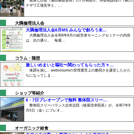
鹿屋七日会（湯田勝政会長）の7月例会が、同会相談役の（株)カ
ナザワ工場見学と、…
大隅倫理法人会
大隅倫理法人会8月MS みんなで創ろう未…
大隅倫理法人会令和8年8月の経営者モーニングセミナーの内容
は、次の通り。 毎週…
コラム・随想
激しいめまいと嘔吐〜関わってもらった方々…
体調を崩し、weboosumiの管理運営上の脆弱さを露呈したかた
ちになってしま…
ショップ等紹介
6・7日プレオープンで無料 整体院スリー…
整体院スリーバランス志布志院（植屋浩幸院長）が、令和7年9
月5日（金）にプレオ…
オーガニック給食