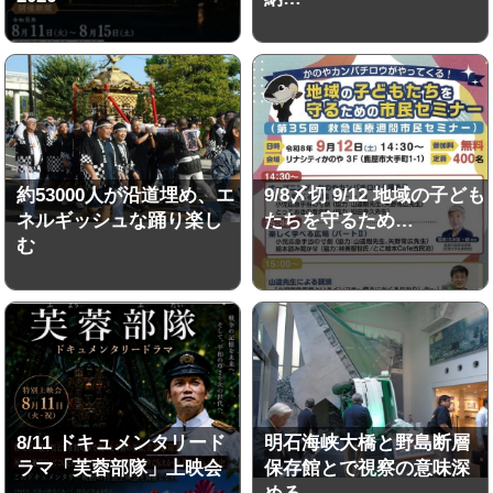
約53000人が沿道埋め、エ
9/8〆切 9/12 地域の子ども
ネルギッシュな踊り楽し
たちを守るため…
む
8/11 ドキュメンタリード
明石海峡大橋と野島断層
ラマ「芙蓉部隊」上映会
保存館とで視察の意味深