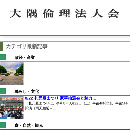
カテゴリ最新記事
政経・産業
暮らし・文化
8/22 札元夏まつり 豪華抽選会と魅力…
札元夏まつりは、令和8年8月22日（土）午後4時開場、午後5時
開演（雨天順延～…
食・自然・観光