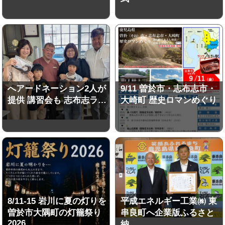
へアードネーション2人が
9/11 曽於市・志布志市・
提供 講習会も 志布志ラ…
大崎町 歴史ロマンめぐり
8/11-15 岩川に夏の灯りを
平成エネルギー工業㈱ 東
曽於市大隅町の灯籠祭り
串良町へ企業版ふるさと
2026
納…