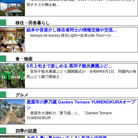
得ずキスや胸を触…
移住・田舎暮らし
絵本や音楽介し移住者同士の情報交換や交流…
kanoya.de.kurasu 移住Light〜絵本cafe Toco〜が、…
食・物産
9月上旬まで楽しめる 黒羽子観光農園ぶど…
黒羽子観光農園ぶどう園開園式が、令和8年8月1日、同園内の有
馬ぶどう園で開催さ…
グルメ
鹿屋市の夢乃蔵 Garden Terrace YUMENOKURAオープ
ン
鹿屋市大浦町の「夢乃蔵」に、「Garden Terrace
YUMENOKUR…
四季の話題
今年も暑い夏がやってくる! 高須と浜田海…