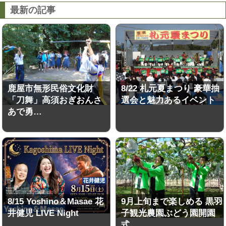
最新の記事
鹿屋市無形民俗文化財
8/22 札元夏まつり 豪華抽
「刀舞」高須おぎおんさ
選会と魅力あるイベント
あで勇…
8/15 Yoshino＆Masae 花
9月上旬まで楽しめる 黒羽
井健児 LIVE Night
子観光農園ぶどう園開園
式