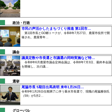
政治・行政
市民の声活かしたまちづくり推進 第1回市…
第1回市長とGO郷トークが、令和8年7月27日、鹿屋市役所で開
催され、鹿屋青年…
議会
議員定数や市長選と市議選の同時実施など特…
令和8年6月鹿屋市議会定例会議は、令和8年7月3日、最終本会議
を開催し、次の議…
選挙
尾脇市長 5期目出馬表明 来年1月26日…
令和9年1月26日任期満了に伴う垂水市長選で、現職の尾脇雅弥氏
（59）が5月2…
グローバル