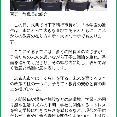
写真＝教職員の紹介
この日、式典では下平晴行市長が、「本学園の誕
生は、市にとって大きな喜びであるとともに、これ
からの教育の在り方を示す大きな一歩でもありま
す。
ここに至るまでには、多くの関係者の皆さまが、
子供たちの未来を思いながら丁寧に議論を重ね、準
備を進めてくださり、その御尽力に対し、改めて深
く敬意と感謝の意を表します。
志布志市では、くらしを守る、未来を育てる６本
の政策の柱の一つに、子育て・教育の安心と質の向
上を掲げいてる。
人間関係や場所や施設などの諸環境、学習への困
り感や生活リズムの不調、学校に関係するストレス
を抱え学校に行きづらさを感じるなど、現代の子供
たちが、自分に合う場所や関係性を見つけ、より良