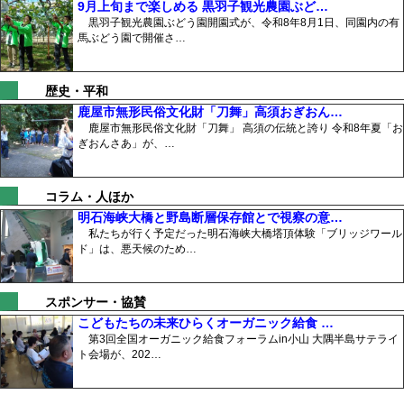
9月上旬まで楽しめる 黒羽子観光農園ぶど…
黒羽子観光農園ぶどう園開園式が、令和8年8月1日、同園内の有
馬ぶどう園で開催さ…
歴史・平和
鹿屋市無形民俗文化財「刀舞」高須おぎおん…
鹿屋市無形民俗文化財「刀舞」 高須の伝統と誇り 令和8年夏「お
ぎおんさあ」が、…
コラム・人ほか
明石海峡大橋と野島断層保存館とで視察の意…
私たちが行く予定だった明石海峡大橋塔頂体験「ブリッジワール
ド」は、悪天候のため…
スポンサー・協賛
こどもたちの未来ひらくオーガニック給食 …
第3回全国オーガニック給食フォーラムin小山 大隅半島サテライ
ト会場が、202…