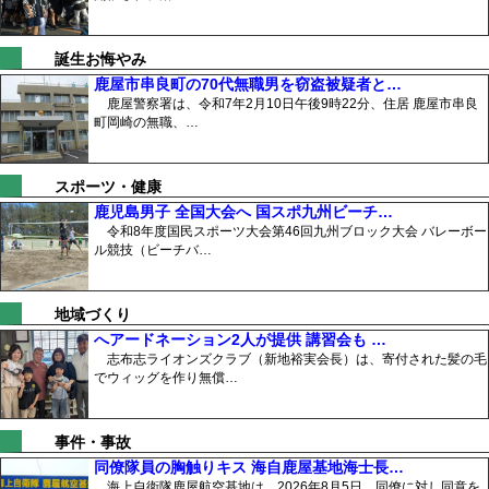
誕生お悔やみ
鹿屋市串良町の70代無職男を窃盗被疑者と…
鹿屋警察署は、令和7年2月10日午後9時22分、住居 鹿屋市串良
町岡崎の無職、…
スポーツ・健康
鹿児島男子 全国大会へ 国スポ九州ビーチ…
令和8年度国民スポーツ大会第46回九州ブロック大会 バレーボー
ル競技（ビーチバ…
地域づくり
へアードネーション2人が提供 講習会も …
志布志ライオンズクラブ（新地裕実会長）は、寄付された髪の毛
でウィッグを作り無償…
事件・事故
同僚隊員の胸触りキス 海自鹿屋基地海士長…
海上自衛隊鹿屋航空基地は、2026年8月5日、同僚に対し同意を