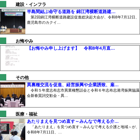
建設・インフラ
半島間結ぶ命守る道路を 錦江湾横断道路建…
第2回錦江湾横断道路建設促進総決起大会が、令和8年7月12日、
鹿児島市のカクイ…
お悔やみ
【お悔やみ申し上げます】 令和8年4月直…
その他
異裏種交流を促進、経営振興や企業誘致、雇…
令和５年度志布志市異業種懇話会と令和６年志布志港湾振興協議
会新春質詞交歓会・異…
医療・福祉
あたりまえを見つめ直す～みんなで考える介…
「あたりまえ」を見つめ直す～みんなで考える介護と地域～が、
令和8年7月11日、…