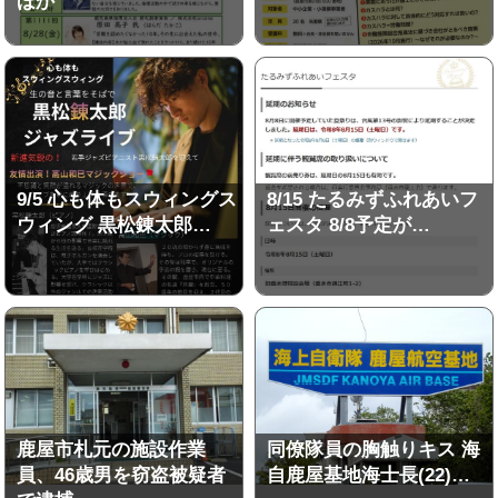
ほか
9/5 心も体もスウィングス
8/15 たるみずふれあいフ
ウィング 黒松錬太郎…
ェスタ 8/8予定が…
鹿屋市札元の施設作業
同僚隊員の胸触りキス 海
員、46歳男を窃盗被疑者
自鹿屋基地海士長(22)…