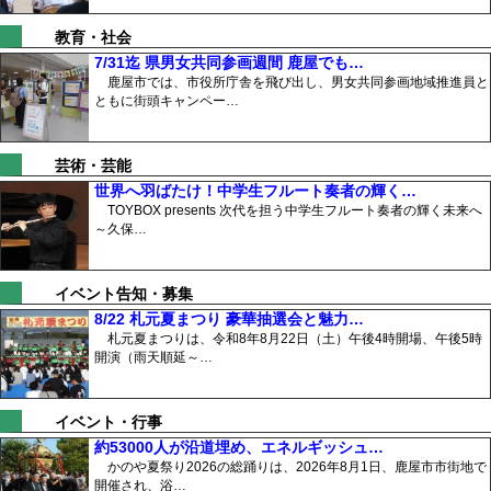
教育・社会
7/31迄 県男女共同参画週間 鹿屋でも…
鹿屋市では、市役所庁舎を飛び出し、男女共同参画地域推進員と
ともに街頭キャンペー…
芸術・芸能
世界へ羽ばたけ！中学生フルート奏者の輝く…
TOYBOX presents 次代を担う中学生フルート奏者の輝く未来へ
～久保…
イベント告知・募集
8/22 札元夏まつり 豪華抽選会と魅力…
札元夏まつりは、令和8年8月22日（土）午後4時開場、午後5時
開演（雨天順延～…
イベント・行事
約53000人が沿道埋め、エネルギッシュ…
かのや夏祭り2026の総踊りは、2026年8月1日、鹿屋市市街地で
開催され、浴…