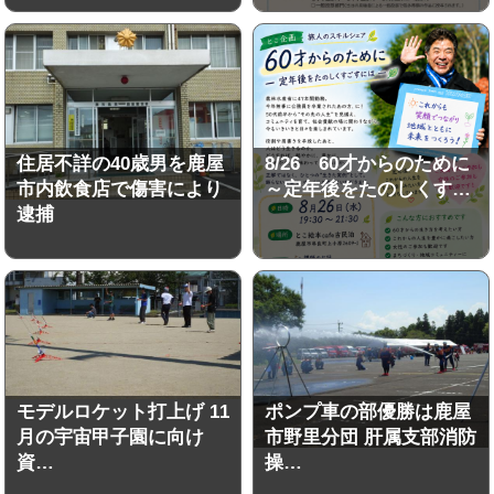
住居不詳の40歳男を鹿屋
8/26 60才からのために
市内飲食店で傷害により
～定年後をたのしくす…
逮捕
モデルロケット打上げ 11
ポンプ車の部優勝は鹿屋
月の宇宙甲子園に向け
市野里分団 肝属支部消防
資…
操…