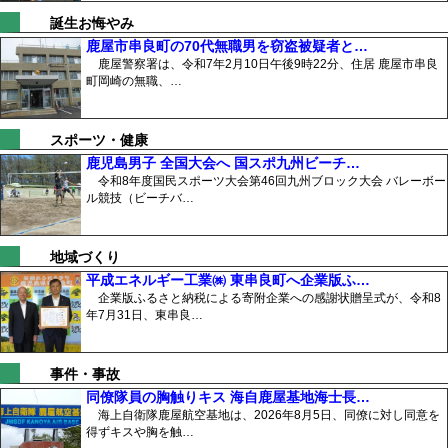
誕生お悔やみ
鹿屋市串良町の70代無職男を窃盗被疑者と…
鹿屋警察署は、令和7年2月10日午後9時22分、住居 鹿屋市串良
町岡崎の無職、…
スポーツ・健康
鹿児島男子 全国大会へ 国スポ九州ビーチ…
令和8年度国民スポーツ大会第46回九州ブロック大会 バレーボー
ル競技（ビーチバ…
地域づくり
平成エネルギー工業㈱ 東串良町へ企業版ふ…
企業版ふるさと納税による寄附企業への感謝状贈呈式が、令和8
年7月31日、東串良…
事件・事故
同僚隊員の胸触りキス 海自鹿屋基地海士長…
海上自衛隊鹿屋航空基地は、2026年8月5日、同僚に対し同意を
得ずキスや胸を触…