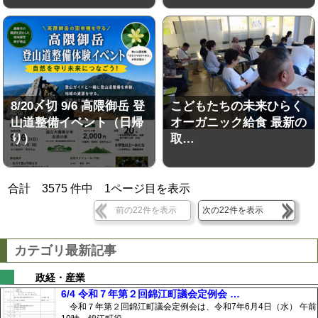
8/20〆切 9/6 高隈御岳 登
こどもたちの未来ひらく
山道整備イベント（日帰
オーガニック給食 最新の
り）
取…
合計
3575
件中
1
ページ目を表示
前の22件を表示
次の22件を表示
カテゴリ最新記事
政経・産業
6/4 令和７年第２回錦江町議会定例会 …
令和７年第２回錦江町議会定例会は、令和7年6月4日（水） 午前