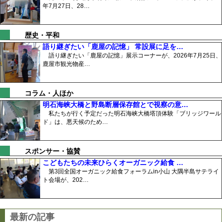
年7月27日、28…
歴史・平和
語り継ぎたい「鹿屋の記憶」 常設展に足を…
語り継ぎたい「鹿屋の記憶」展示コーナーが、2026年7月25日、
鹿屋市観光物産…
コラム・人ほか
明石海峡大橋と野島断層保存館とで視察の意…
私たちが行く予定だった明石海峡大橋塔頂体験「ブリッジワール
ド」は、悪天候のため…
スポンサー・協賛
こどもたちの未来ひらくオーガニック給食 …
第3回全国オーガニック給食フォーラムin小山 大隅半島サテライ
ト会場が、202…
最新の記事