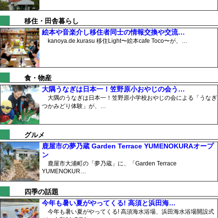
移住・田舎暮らし
絵本や音楽介し移住者同士の情報交換や交流…
kanoya.de.kurasu 移住Light〜絵本cafe Toco〜が、…
食・物産
大隅うなぎは日本一！笠野原小おやじの会う…
大隅のうなぎは日本一！笠野原小学校おやじの会による「うなぎ
つかみどり体験」が、…
グルメ
鹿屋市の夢乃蔵 Garden Terrace YUMENOKURAオープ
ン
鹿屋市大浦町の「夢乃蔵」に、「Garden Terrace
YUMENOKUR…
四季の話題
今年も暑い夏がやってくる! 高須と浜田海…
今年も暑い夏がやってくる! 高須海水浴場、浜田海水浴場開設式