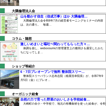
大隅倫理法人会
山を動かす信念（信成万事）ほか 大隅倫理…
大隅倫理法人会令和8年7月の経営者モーニングセミナーの内容
は、次の通り。 毎週…
コラム・随想
激しいめまいと嘔吐〜関わってもらった方々…
体調を崩し、weboosumiの管理運営上の脆弱さを露呈したかた
ちになってしま…
ショップ等紹介
6・7日プレオープンで無料 整体院スリー…
整体院スリーバランス志布志院（植屋浩幸院長）が、令和7年9
月5日（金）にプレオ…
オーガニック給食
自然の力で育った野菜のおいしさを学校給食…
大崎町の全小・中学校で、地元の有機食材を使った給食が、令和