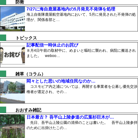
防衛
7/27に海自鹿屋基地内の5月発見不発弾を処理
海上自衛隊鹿屋航空基地内において、5月に発見された不発弾の処
理が、関係各部と…
トピックス
記事配信一時休止のお詫び
８月4日午前の取材中に、めまいと嘔吐に襲われ、病院に搬送され
ました。 weboo…
雑草（コラム）
悶々とした思いの地域住民なのか…
コスモピア内之浦については、再開する事業者を公募し優先交渉
権者が選定され、その…
おおすみ雑記
日本最古？ 吾平山上陵参道の広葉杉巨木が…
先日、吾平山上陵公園の清掃のことは書いた。 吾平山上陵参拝
のために出掛けたこの…