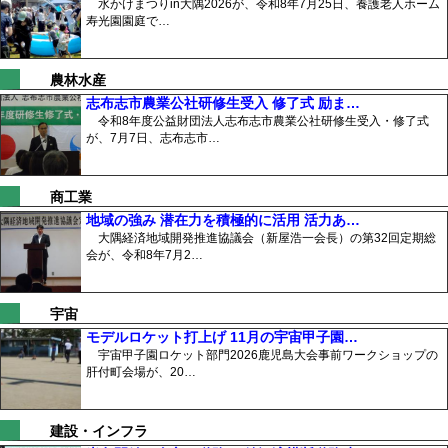
水かけまつりin大隅2026が、令和8年7月25日、養護老人ホーム
寿光園園庭で…
農林水産
志布志市農業公社研修生受入 修了式 励ま…
令和8年度公益財団法人志布志市農業公社研修生受入・修了式
が、7月7日、志布志市…
商工業
地域の強み 潜在力を積極的に活用 活力あ…
大隅経済地域開発推進協議会（新屋浩一会長）の第32回定期総
会が、令和8年7月2…
宇宙
モデルロケット打上げ 11月の宇宙甲子園…
宇宙甲子園ロケット部門2026鹿児島大会事前ワークショップの
肝付町会場が、20…
建設・インフラ