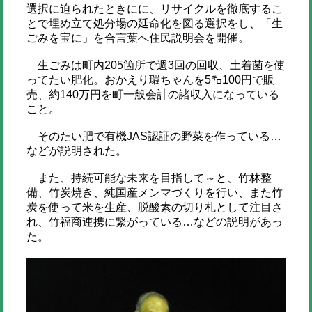
選択に迫られたときにに、リサイクルを徹底するこ
とで埋め立て処分場の延命化を図る選択をし、「生
ごみを宝に」を合言葉へ住民説明会を開催。
生ごみは町内205箇所で週3回の回収、土着菌を使
ってたい肥化。おかえり環ちゃんを5㌔100円で販
売、約140万円を町一般会計の諸収入になっている
こと。
そのたい肥で有機JAS認証の野菜を作っている…
などが説明された。
また、持続可能な未来を目指して～と、竹林整
備、竹炭焼き、純国産メンマづくりを行い、また竹
炭を使って米を生産、脱酸素の切り札として注目さ
れ、竹福商連携に繋がっている…などの説明があっ
た。