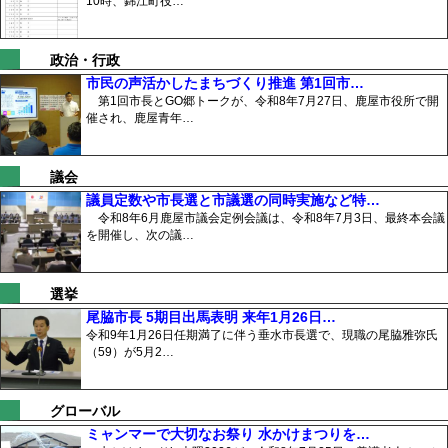
10時、錦江町役…
政治・行政
市民の声活かしたまちづくり推進 第1回市…
第1回市長とGO郷トークが、令和8年7月27日、鹿屋市役所で開
催され、鹿屋青年…
議会
議員定数や市長選と市議選の同時実施など特…
令和8年6月鹿屋市議会定例会議は、令和8年7月3日、最終本会議
を開催し、次の議…
選挙
尾脇市長 5期目出馬表明 来年1月26日…
令和9年1月26日任期満了に伴う垂水市長選で、現職の尾脇雅弥氏
（59）が5月2…
グローバル
ミャンマーで大切なお祭り 水かけまつりを…