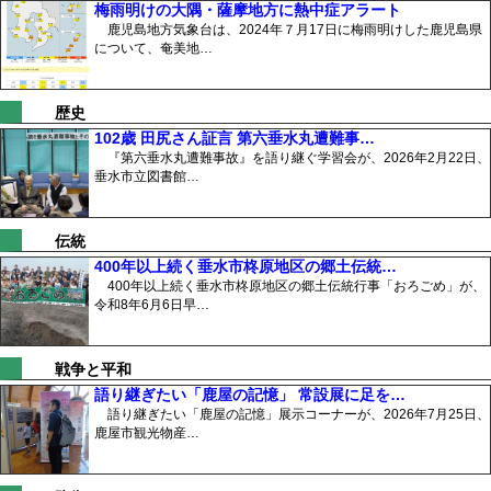
梅雨明けの大隅・薩摩地方に熱中症アラート
鹿児島地方気象台は、2024年７月17日に梅雨明けした鹿児島県
について、奄美地…
歴史
102歳 田尻さん証言 第六垂水丸遭難事…
『第六垂水丸遭難事故』を語り継ぐ学習会が、2026年2月22日、
垂水市立図書館…
伝統
400年以上続く垂水市柊原地区の郷土伝統…
400年以上続く垂水市柊原地区の郷土伝統行事「おろごめ」が、
令和8年6月6日早…
戦争と平和
語り継ぎたい「鹿屋の記憶」 常設展に足を…
語り継ぎたい「鹿屋の記憶」展示コーナーが、2026年7月25日、
鹿屋市観光物産…