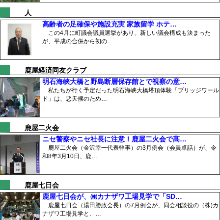
人
高齢者の足確保や施設充実 家族留学 ホテ…
この4月に町議会議員選挙があり、新しい議会構成も決まった
が、平成の合併から初の…
鹿屋経済同友クラブ
明石海峡大橋と野島断層保存館とで視察の意…
私たちが行く予定だった明石海峡大橋塔頂体験「ブリッジワール
ド」は、悪天候のため…
鹿屋二火会
ニセ警察やニセ社長に注意！鹿屋二火会で髙…
鹿屋二火会（金沢幸一代表幹事）の3月例会（会員卓話）が、令
和8年3月10日、鹿…
鹿屋七日会
鹿屋七日会が、㈱カナザワ工場見学で「SD…
鹿屋七日会（湯田勝政会長）の7月例会が、同会相談役の（株)カ
ナザワ工場見学と、…