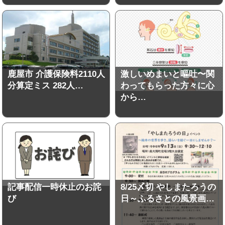
鹿屋市 介護保険料2110人
激しいめまいと嘔吐〜関
分算定ミス 282人…
わってもらった方々に心
から…
記事配信一時休止のお詫
8/25〆切 やしまたろうの
び
日～ふるさとの風景画…