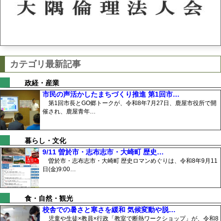
カテゴリ最新記事
政経・産業
市民の声活かしたまちづくり推進 第1回市…
第1回市長とGO郷トークが、令和8年7月27日、鹿屋市役所で開
催され、鹿屋青年…
暮らし・文化
9/11 曽於市・志布志市・大崎町 歴史…
曽於市・志布志市・大崎町 歴史ロマンめぐりは、令和8年9月11
日(金)9:00…
食・自然・観光
校舎での暑さと寒さを緩和 気候変動や脱…
児童や生徒×教員×行政「教室で断熱ワークショップ」が、令和8