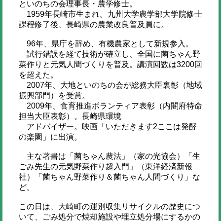
といのちの会理事長・農学修士。
1959年長崎市生まれ。九州大学農学部大学院修士
課程修了後、長崎県の農業改良普及員に。
96年、県庁を辞め、有機農家として新規参入。
試行錯誤を経て技術が確立し、全国に菌ちゃん野
菜作りと元気人間づくりを普及。講演回数は3200回
を超えた。
2007年、大地といのちの会が総務大臣裏彰（地域
振興部門）を受賞。
2009年、食育推進ボランティア表彰（内閣府特命
担当大臣表彰）。長崎県環境
アドバイザー。映画「いただきます2ここは発酵
の楽園」に出演。
主な著書は「菌ちゃん農法」（家の光協会）「生
ごみ先生の元気野菜作り超入門」（東洋経済新報
社）「菌ちゃん野菜作り＆菌ちゃん人間づくり」な
ど。
この日は、大崎町の運別収集リサイクルの歴史につ
いて、ごみ処分で焼却施設や埋立処分場にするかの