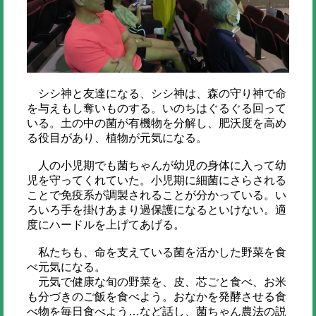
シシ神と友達になる、シシ神は、森の守り神で命
を与えもし奪いものする。いのちはぐるぐる回って
いる。土の中の菌が有機物を分解し、肥沃度を高め
る役目があり、植物が元気になる。
人の小児期でも菌ちゃんが幼児の身体に入って幼
児を守ってくれていた。小児期に細菌にさらされる
ことで免疫系が調製されることが分かっている。い
ろいろ手を掛けあまり過保護になるといけない。適
度にハードルを上げてあげる。
私たちも、命を支えている菌を活かした野菜を食
べ元気になる。
元気で健康な旬の野菜を、皮、芯ごと食べ、お米
も分づきのご飯を食べよう。おなかを発酵させる食
べ物を毎日食べよう…など話し、菌ちゃん農法の説