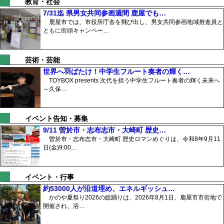
教育・社会
7/31迄 県男女共同参画週間 鹿屋でも…
鹿屋市では、市役所庁舎を飛び出し、男女共同参画地域推進員と
ともに街頭キャンペー…
芸術・芸能
世界へ羽ばたけ！中学生フルート奏者の輝く…
TOYBOX presents 次代を担う中学生フルート奏者の輝く未来へ
～久保…
イベント告知・募集
9/11 曽於市・志布志市・大崎町 歴史…
曽於市・志布志市・大崎町 歴史ロマンめぐりは、令和8年9月11
日(金)9:00…
イベント・行事
約53000人が沿道埋め、エネルギッシュ…
かのや夏祭り2026の総踊りは、2026年8月1日、鹿屋市市街地で
開催され、浴…