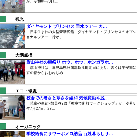
が、令和8年7月1…
観光
ダイヤモンド プリンセス 垂水ツアー カ…
日本生まれの大型豪華客船、ダイヤモンド・プリンセスのオプシ
ョナルツアー一行が、…
大隅点描
旗山神社の柴祭り ホウ、ホウ、ホンガラホ…
旗山神社は、鹿児島県肝属郡錦江町池田にあり、古くは平安期に
京の都からおおねじめ…
エコ・環境
校舎での暑さと寒さを緩和 気候変動や脱…
児童や生徒×教員×行政「教室で断熱ワークショップ」が、令和8
年7月27日、28…
オーガニック
学校給食にサワーポメロ納品 百姓暮らしサ…