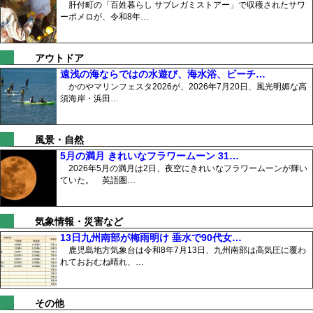
肝付町の「百姓暮らし サブレガミストアー」で収穫されたサワ
ーポメロが、令和8年…
アウトドア
遠浅の海ならではの水遊び、海水浴、ビーチ…
かのやマリンフェスタ2026が、2026年7月20日、風光明媚な高
須海岸・浜田…
風景・自然
5月の満月 きれいなフラワームーン 31…
2026年5月の満月は2日、夜空にきれいなフラワームーンが輝い
ていた。 英語圏…
気象情報・災害など
13日九州南部が梅雨明け 垂水で90代女…
鹿児島地方気象台は令和8年7月13日、九州南部は高気圧に覆わ
れておおむね晴れ、…
その他