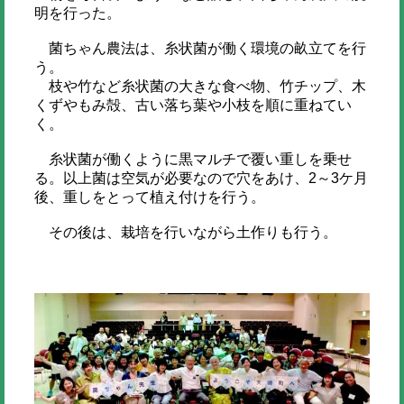
明を行った。
菌ちゃん農法は、糸状菌が働く環境の畝立てを行
う。
枝や竹など糸状菌の大きな食べ物、竹チップ、木
くずやもみ殻、古い落ち葉や小枝を順に重ねてい
く。
糸状菌が働くように黒マルチで覆い重しを乗せ
る。以上菌は空気が必要なので穴をあけ、2～3ケ月
後、重しをとって植え付けを行う。
その後は、栽培を行いながら土作りも行う。