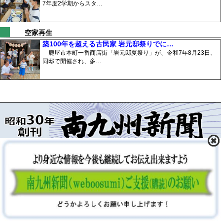
7年度2学期からスタ…
空家再生
築100年を超える古民家 岩元邸祭りでに…
鹿屋市本町一番商店街「岩元邸夏祭り」が、令和7年8月23日、
同邸で開催され、多…