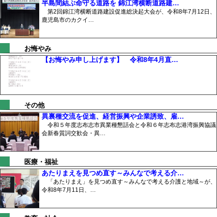
半島間結ぶ命守る道路を 錦江湾横断道路建…
第2回錦江湾横断道路建設促進総決起大会が、令和8年7月12日、
鹿児島市のカクイ…
お悔やみ
【お悔やみ申し上げます】 令和8年4月直…
その他
異裏種交流を促進、経営振興や企業誘致、雇…
令和５年度志布志市異業種懇話会と令和６年志布志港湾振興協議
会新春質詞交歓会・異…
医療・福祉
あたりまえを見つめ直す～みんなで考える介…
「あたりまえ」を見つめ直す～みんなで考える介護と地域～が、
令和8年7月11日、…