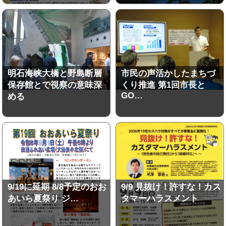
明石海峡大橋と野島断層
市民の声活かしたまちづ
保存館とで視察の意味深
くり推進 第1回市長と
GO…
める
9/19に延期 8/8予定のおお
9/9 見抜け！許すな！カス
あいら夏祭り ジ…
タマーハラスメント