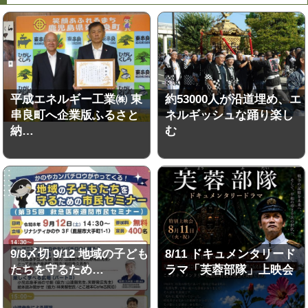
平成エネルギー工業㈱ 東
約53000人が沿道埋め、エ
串良町へ企業版ふるさと
ネルギッシュな踊り楽し
納…
む
9/8〆切 9/12 地域の子ども
8/11 ドキュメンタリード
たちを守るため…
ラマ「芙蓉部隊」上映会