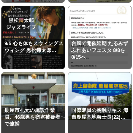
9/5 心も体もスウィングス
台風で開催延期 たるみず
ウィング 黒松錬太郎…
ふれあいフェスタ 8/8を
8/15へ
鹿屋市札元の施設作業
同僚隊員の胸触りキス 海
員、46歳男を窃盗被疑者
自鹿屋基地海士長(22)…
で逮捕