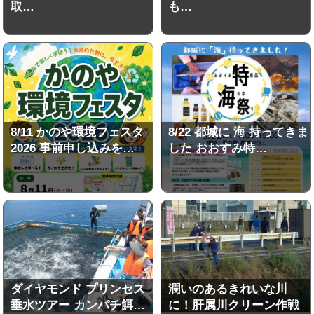
取…
も…
8/11 かのや環境フェスタ
8/22 都城に 海 持ってきま
2026 事前申し込みを…
した おおすみ特…
ダイヤモンド プリンセス
潤いのあるきれいな川
垂水ツアー カンパチ餌…
に！肝属川クリーン作戦