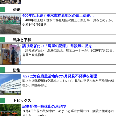
伝統
400年以上続く垂水市柊原地区の郷土伝統…
400年以上続く垂水市柊原地区の郷土伝統行事「おろごめ」が、
令和8年6月6日早…
戦争と平和
語り継ぎたい「鹿屋の記憶」 常設展に足を…
語り継ぎたい「鹿屋の記憶」展示コーナーが、2026年7月25日、
鹿屋市観光物産…
防衛
7/27に海自鹿屋基地内の5月発見不発弾を処理
海上自衛隊鹿屋航空基地内において、5月に発見された不発弾の処
理が、関係各部と…
トピックス
記事配信一時休止のお詫び
８月4日午前の取材中に、めまいと嘔吐に襲われ、病院に搬送され
ました。 weboo…