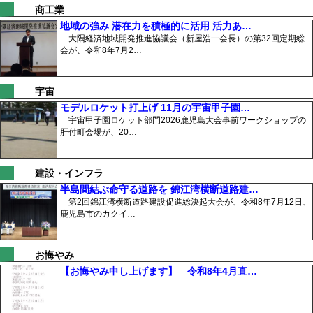
商工業
地域の強み 潜在力を積極的に活用 活力あ…
大隅経済地域開発推進協議会（新屋浩一会長）の第32回定期総
会が、令和8年7月2…
宇宙
モデルロケット打上げ 11月の宇宙甲子園…
宇宙甲子園ロケット部門2026鹿児島大会事前ワークショップの
肝付町会場が、20…
建設・インフラ
半島間結ぶ命守る道路を 錦江湾横断道路建…
第2回錦江湾横断道路建設促進総決起大会が、令和8年7月12日、
鹿児島市のカクイ…
お悔やみ
【お悔やみ申し上げます】 令和8年4月直…