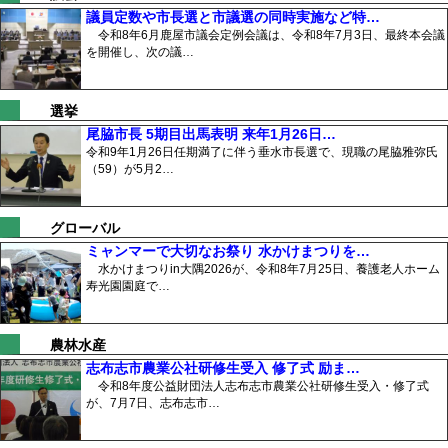
議員定数や市長選と市議選の同時実施など特…
令和8年6月鹿屋市議会定例会議は、令和8年7月3日、最終本会議
を開催し、次の議…
選挙
尾脇市長 5期目出馬表明 来年1月26日…
令和9年1月26日任期満了に伴う垂水市長選で、現職の尾脇雅弥氏
（59）が5月2…
グローバル
ミャンマーで大切なお祭り 水かけまつりを…
水かけまつりin大隅2026が、令和8年7月25日、養護老人ホーム
寿光園園庭で…
農林水産
志布志市農業公社研修生受入 修了式 励ま…
令和8年度公益財団法人志布志市農業公社研修生受入・修了式
が、7月7日、志布志市…