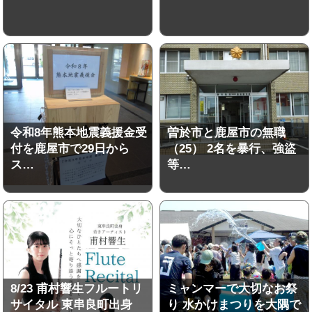
令和8年熊本地震義援金受
曽於市と鹿屋市の無職
付を鹿屋市で29日から
（25） 2名を暴行、強盜
ス…
等…
8/23 甫村響生フルートリ
ミャンマーで大切なお祭
サイタル 東串良町出身
り 水かけまつりを大隅で