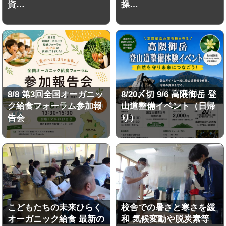
資…
操…
8/8 第3回全国オーガニッ
8/20〆切 9/6 高隈御岳 登
ク給食フォーラム参加報
山道整備イベント（日帰
告会
り）
こどもたちの未来ひらく
校舎での暑さと寒さを緩
オーガニック給食 最新の
和 気候変動や脱炭素等