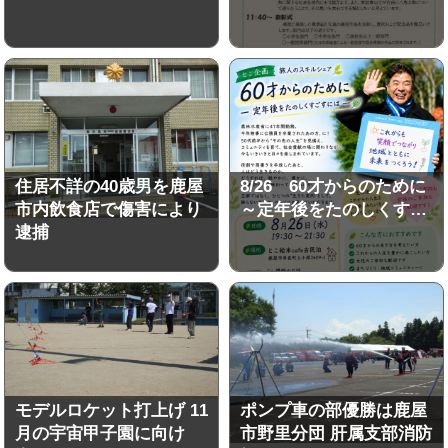
住居不詳の40歳男を鹿屋
8/26 60才からのために
市内飲食店で傷害により
～定年後をたのしくす…
逮捕
モデルロケット打上げ 11
ポンプ車の部優勝は鹿屋
月の宇宙甲子園に向け
市野里分団 肝属支部消防