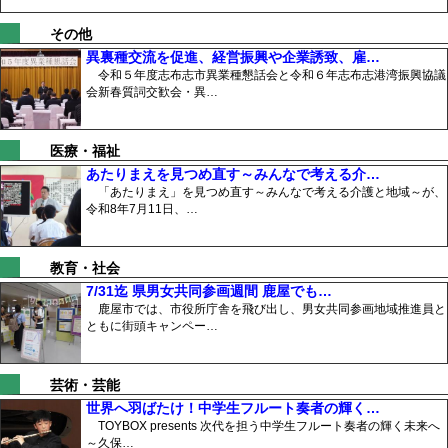
その他
異裏種交流を促進、経営振興や企業誘致、雇…
令和５年度志布志市異業種懇話会と令和６年志布志港湾振興協議
会新春質詞交歓会・異…
医療・福祉
あたりまえを見つめ直す～みんなで考える介…
「あたりまえ」を見つめ直す～みんなで考える介護と地域～が、
令和8年7月11日、…
教育・社会
7/31迄 県男女共同参画週間 鹿屋でも…
鹿屋市では、市役所庁舎を飛び出し、男女共同参画地域推進員と
ともに街頭キャンペー…
芸術・芸能
世界へ羽ばたけ！中学生フルート奏者の輝く…
TOYBOX presents 次代を担う中学生フルート奏者の輝く未来へ
～久保…