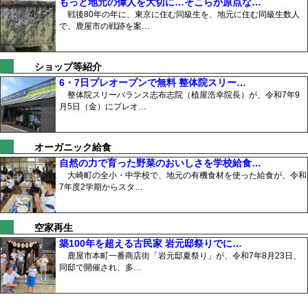
もっと地元の偉人を大切に…そこらが原点な…
戦後80年の年に、東京に住む同級生を、地元に住む同級生数人
で、鹿屋市の戦跡を案…
ショップ等紹介
6・7日プレオープンで無料 整体院スリー…
整体院スリーバランス志布志院（植屋浩幸院長）が、令和7年9
月5日（金）にプレオ…
オーガニック給食
自然の力で育った野菜のおいしさを学校給食…
大崎町の全小・中学校で、地元の有機食材を使った給食が、令和
7年度2学期からスタ…
空家再生
築100年を超える古民家 岩元邸祭りでに…
鹿屋市本町一番商店街「岩元邸夏祭り」が、令和7年8月23日、
同邸で開催され、多…