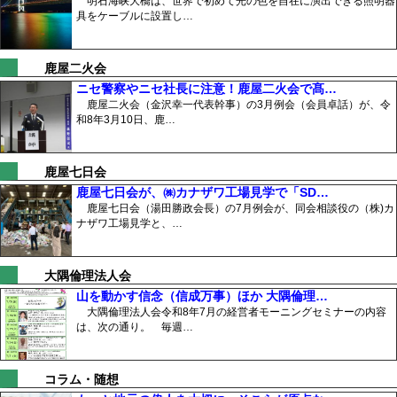
明石海峡大橋は、世界で初めて光の色を自在に演出できる照明器
具をケーブルに設置し…
鹿屋二火会
ニセ警察やニセ社長に注意！鹿屋二火会で髙…
鹿屋二火会（金沢幸一代表幹事）の3月例会（会員卓話）が、令
和8年3月10日、鹿…
鹿屋七日会
鹿屋七日会が、㈱カナザワ工場見学で「SD…
鹿屋七日会（湯田勝政会長）の7月例会が、同会相談役の（株)カ
ナザワ工場見学と、…
大隅倫理法人会
山を動かす信念（信成万事）ほか 大隅倫理…
大隅倫理法人会令和8年7月の経営者モーニングセミナーの内容
は、次の通り。 毎週…
コラム・随想