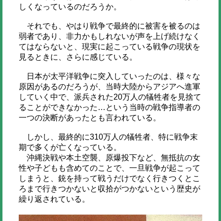
しくなっているのだろうか。
それでも、やはり戦争で最終的に被害を被るのは
弱者であり、非力かもしれないが声を上げ続けなく
てはならないと、現実に起こっている戦争の現状を
見るときに、さらに感じている。
日本が太平洋戦争に突入していったのは、様々な
原因があるのだろうが、当時大陸からアジアへ進軍
していく中で、派兵された20万人の犠牲者を見捨て
ることができなかった…という当時の戦争指導者の
一つの決断があったとも言われている。
しかし、最終的に310万人の犠牲者、特に戦争末
期で多くが亡くなっている。
沖縄決戦や本土空襲、原爆投下など、無抵抗の女
性や子どもも含めてのことで、一旦戦争が起こって
しまうと、銃を持って戦うだけでなく行きつくとこ
ろまで行きつかないと収拾がつかないという歴史が
繰り返されている。