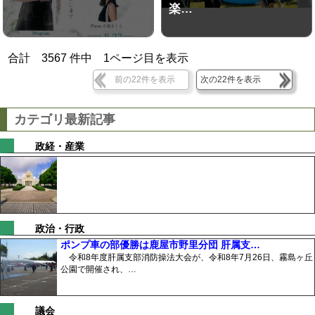
楽…
合計
3567
件中
1
ページ目を表示
前の22件を表示
次の22件を表示
カテゴリ最新記事
政経・産業
政治・行政
ポンプ車の部優勝は鹿屋市野里分団 肝属支…
令和8年度肝属支部消防操法大会が、令和8年7月26日、霧島ヶ丘
公園で開催され、…
議会