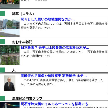
雑草（コラム）
悶々とした思いの地域住民なのか…
コスモピア内之浦については、再開する事業者を公募し優先交渉
権者が選定され、その…
おおすみ雑記
日本最古？ 吾平山上陵参道の広葉杉巨木が…
先日、吾平山上陵公園の清掃のことは書いた。 吾平山上陵参拝
のために出掛けたこの…
人
高齢者の足確保や施設充実 家族留学 ホテ…
この4月に町議会議員選挙があり、新しい議会構成も決まった
が、平成の合併から初の…
鹿屋経済同友クラブ
明石海峡大橋のイルミネーションを桜島にも…