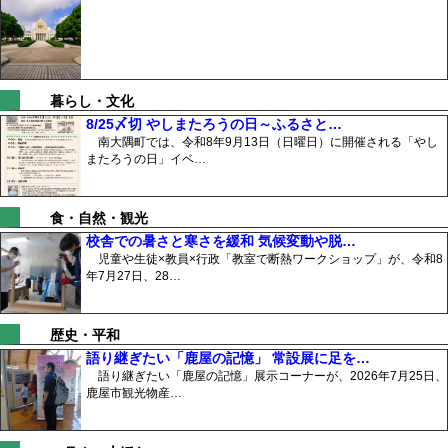
暮らし・文化
8/25〆切 やしまたろうの日～ふるさと…
南大隅町では、令和8年9月13日（日曜日）に開催される「やし
またろうの日」イベ…
食・自然・観光
校舎での暑さと寒さを緩和 気候変動や脱…
児童や生徒×教員×行政「教室で断熱ワークショップ」が、令和8
年7月27日、28…
歴史・平和
語り継ぎたい「鹿屋の記憶」 常設展に足を…
語り継ぎたい「鹿屋の記憶」展示コーナーが、2026年7月25日、
鹿屋市観光物産…