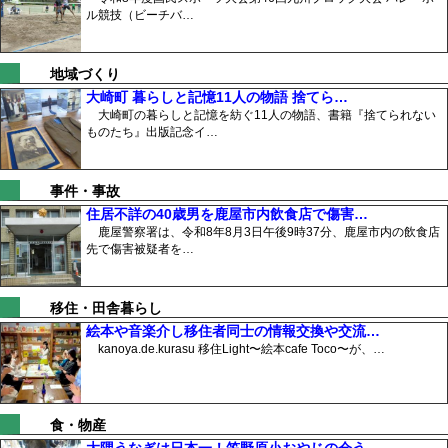
ル競技（ビーチバ…
地域づくり
大崎町 暮らしと記憶11人の物語 捨てら…
大崎町の暮らしと記憶を紡ぐ11人の物語、書籍『捨てられない
ものたち』出版記念イ…
事件・事故
住居不詳の40歳男を鹿屋市内飲食店で傷害…
鹿屋警察署は、令和8年8月3日午後9時37分、鹿屋市内の飲食店
先で傷害被疑者を…
移住・田舎暮らし
絵本や音楽介し移住者同士の情報交換や交流…
kanoya.de.kurasu 移住Light〜絵本cafe Toco〜が、…
食・物産