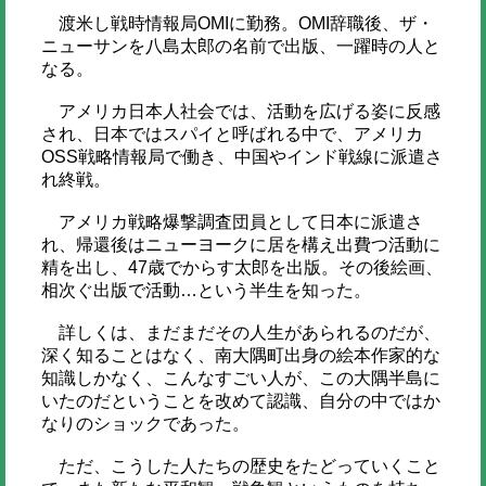
渡米し戦時情報局OMIに勤務。OMI辞職後、ザ・
ニューサンを八島太郎の名前で出版、一躍時の人と
なる。
アメリカ日本人社会では、活動を広げる姿に反感
され、日本ではスパイと呼ばれる中で、アメリカ
OSS戦略情報局で働き、中国やインド戦線に派遣さ
れ終戦。
アメリカ戦略爆撃調査団員として日本に派遣さ
れ、帰還後はニューヨークに居を構え出費つ活動に
精を出し、47歳でからす太郎を出版。その後絵画、
相次ぐ出版で活動…という半生を知った。
詳しくは、まだまだその人生があられるのだが、
深く知ることはなく、南大隅町出身の絵本作家的な
知識しかなく、こんなすごい人が、この大隅半島に
いたのだということを改めて認識、自分の中ではか
なりのショックであった。
ただ、こうした人たちの歴史をたどっていくこと