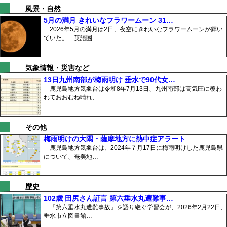
風景・自然
5月の満月 きれいなフラワームーン 31…
2026年5月の満月は2日、夜空にきれいなフラワームーンが輝い
ていた。 英語圏…
気象情報・災害など
13日九州南部が梅雨明け 垂水で90代女…
鹿児島地方気象台は令和8年7月13日、九州南部は高気圧に覆わ
れておおむね晴れ、…
その他
梅雨明けの大隅・薩摩地方に熱中症アラート
鹿児島地方気象台は、2024年７月17日に梅雨明けした鹿児島県
について、奄美地…
歴史
102歳 田尻さん証言 第六垂水丸遭難事…
『第六垂水丸遭難事故』を語り継ぐ学習会が、2026年2月22日、
垂水市立図書館…