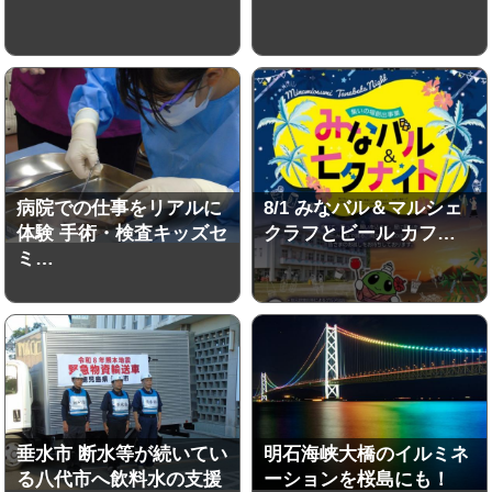
病院での仕事をリアルに
8/1 みなバル＆マルシェ
体験 手術・検査キッズセ
クラフとビール カフ…
ミ…
垂水市 断水等が続いてい
明石海峡大橋のイルミネ
る八代市へ飲料水の支援
ーションを桜島にも！