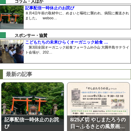
コラム・人ほか
記事配信一時休止のお詫び
８月4日午前の取材中に、めまいと嘔吐に襲われ、病院に搬送され
ました。 weboo…
スポンサー・協賛
こどもたちの未来ひらくオーガニック給食 …
第3回全国オーガニック給食フォーラムin小山 大隅半島サテライ
ト会場が、202…
最新の記事
記事配信一時休止のお詫
8/25〆切 やしまたろうの
び
日～ふるさとの風景画…