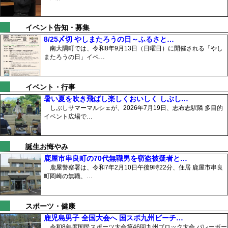
イベント告知・募集
8/25〆切 やしまたろうの日～ふるさと…
南大隅町では、令和8年9月13日（日曜日）に開催される「やし
またろうの日」イベ…
イベント・行事
暑い夏を吹き飛ばし楽しくおいしく しぶし…
しぶしサマーマルシェが、2026年7月19日、志布志駅隣 多目的
イベント広場で…
誕生お悔やみ
鹿屋市串良町の70代無職男を窃盗被疑者と…
鹿屋警察署は、令和7年2月10日午後9時22分、住居 鹿屋市串良
町岡崎の無職、…
スポーツ・健康
鹿児島男子 全国大会へ 国スポ九州ビーチ…
令和8年度国民スポーツ大会第46回九州ブロック大会 バレーボー