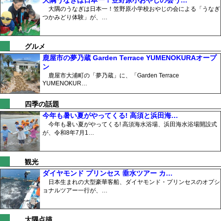
大隅うなぎは日本一！笠野原小おやじの会う…
大隅のうなぎは日本一！笠野原小学校おやじの会による「うなぎ
つかみどり体験」が、…
グルメ
鹿屋市の夢乃蔵 Garden Terrace YUMENOKURAオープ
ン
鹿屋市大浦町の「夢乃蔵」に、「Garden Terrace
YUMENOKUR…
四季の話題
今年も暑い夏がやってくる! 高須と浜田海…
今年も暑い夏がやってくる! 高須海水浴場、浜田海水浴場開設式
が、令和8年7月1…
観光
ダイヤモンド プリンセス 垂水ツアー カ…
日本生まれの大型豪華客船、ダイヤモンド・プリンセスのオプシ
ョナルツアー一行が、…
大隅点描