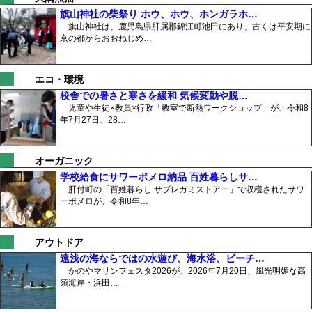
旗山神社の柴祭り ホウ、ホウ、ホンガラホ…
旗山神社は、鹿児島県肝属郡錦江町池田にあり、古くは平安期に
京の都からおおねじめ…
エコ・環境
校舎での暑さと寒さを緩和 気候変動や脱…
児童や生徒×教員×行政「教室で断熱ワークショップ」が、令和8
年7月27日、28…
オーガニック
学校給食にサワーポメロ納品 百姓暮らしサ…
肝付町の「百姓暮らし サブレガミストアー」で収穫されたサワ
ーポメロが、令和8年…
アウトドア
遠浅の海ならではの水遊び、海水浴、ビーチ…
かのやマリンフェスタ2026が、2026年7月20日、風光明媚な高
須海岸・浜田…