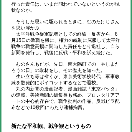
行った責任は、いまだ問われていないというのが現
状なのか。
そうした思いに駆られるときに、むのたけじさん
を思い浮かぶ。
太平洋戦争従軍記者としての経験・反省から、8
月15日の敗戦を機に、権力の統制に屈服して太平洋
戦争の戦意高揚に関与した責任をとり退社し、自ら
新聞を発行し、戦後に反戦・平和を訴え続けた。
むのさんもだが、先日、南大隅町での「やしまた
ろうの日」の取材をし、その歴史を知った。
生い立ち等は省くが、東京美術学校時代、軍事教
練を散発的にボイコットするなどで退校。
丸の内新聞の漫画記者、漫画雑誌「東京バッタ」
の連載、美術新聞の編集長も務め、プロレタリアア
ートの中心的存在で、戦争批判の作品、反戦ビラ配
布などで10数回にわたり逮捕拘留。
新たな平和観、戦争観というもの