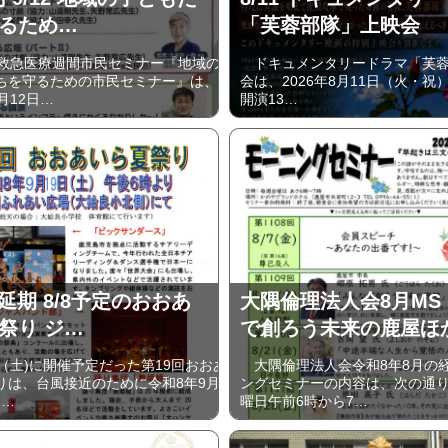
るため…
「芙蓉部隊」上映会
救急医療週間市民セミナー『地域の
ドキュメンタリードラマ「芙蓉
ちを守るための市民セミナー』は、
会は、2026年8月11日（火・祝）
月12日…
開演13…
に延期 8/8予定のおおあ
大隅倫理法人会8月MS
祭り ジ…
で創ろう未来の鹿屋ほ
（土)に開催予定だった第19回おおあ
大隅倫理法人会令和8年8月の
りは、台風接近のために令和8年9月
ングセミナーの内容は、次の通
)…
曜日午前6時から7…