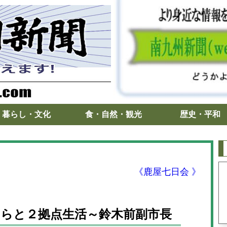
暮らし・文化
食・自然・観光
歴史・平和
《鹿屋七日会 》
らと２拠点生活～鈴木前副市長