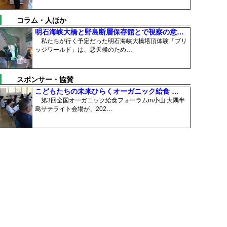
コラム・人ほか
明石海峡大橋と野島断層保存館とで視察の意…
私たちが行く予定だった明石海峡大橋塔頂体験「ブリ
ッジワールド」は、悪天候のため…
スポンサー・協賛
こどもたちの未来ひらくオーガニック給食 …
第3回全国オーガニック給食フォーラムin小山 大隅半
島サテライト会場が、202…