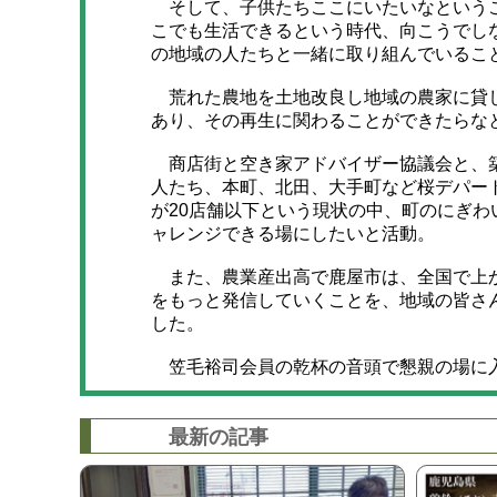
そして、子供たちここにいたいなというこ
こでも生活できるという時代、向こうでし
の地域の人たちと一緒に取り組んでいるこ
荒れた農地を土地改良し地域の農家に貸し
あり、その再生に関わることができたらな
商店街と空き家アドバイザー協議会と、築
人たち、本町、北田、大手町など桜デパー
が20店舗以下という現状の中、町のにぎ
ャレンジできる場にしたいと活動。
また、農業産出高で鹿屋市は、全国で上か
をもっと発信していくことを、地域の皆さ
した。
笠毛裕司会員の乾杯の音頭で懇親の場に
最新の記事