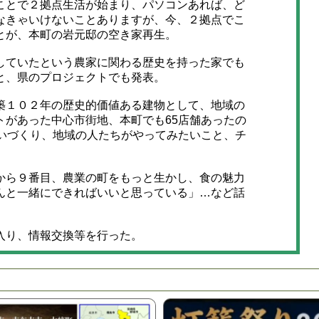
とで２拠点生活が始まり、パソコンあれば、ど
なきゃいけないことありますが、今、２拠点でこ
とが、本町の岩元邸の空き家再生。
ていたという農家に関わる歴史を持った家でも
と、県のプロジェクトでも発表。
１０２年の歴史的価値ある建物として、地域の
トがあった中心市街地、本町でも65店舗あったの
わいづくり、地域の人たちがやってみたいこと、チ
ら９番目、農業の町をもっと生かし、食の魅力
んと一緒にできればいいと思っている」…など話
入り、情報交換等を行った。