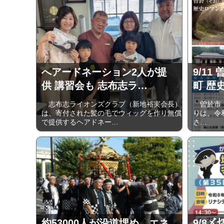
へアードネーション2人が提
9/1
供 講習会も 志布志ラ…
町 歴
志布志ライオンズクラブ（新地裕実会長）
曽於市・
は、寄付された髪の毛でウィッグを作り無償
りは、令和8
で提供するヘアドネー…
さ…
約53000人が沿道埋め、エネ
9/8〆