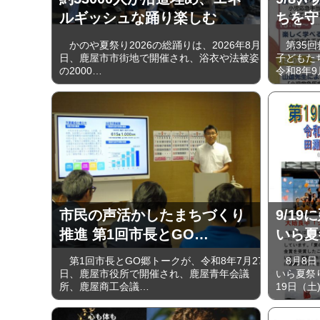
ルギッシュな踊り楽しむ
ちを守
かのや夏祭り2026の総踊りは、2026年8月1
第35回
日、鹿屋市市街地で開催され、浴衣や法被姿
子どもた
の2000…
令和8年9
市民の声活かしたまちづくり
9/19
推進 第1回市長とGO…
いら夏
第1回市長とGO郷トークが、令和8年7月27
8月8日
日、鹿屋市役所で開催され、鹿屋青年会議
いら夏祭
所、鹿屋商工会議…
19日（土