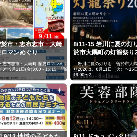
1 曽於市・志布志市・大崎
8/11-15 岩川に夏の灯
史ロマンめぐり
於市大隅町の灯籠祭り2
志布志市・大崎町 歴史ロマンめぐ
岩川に夏の灯りを…曽於市大隅
年9月11日(金)9:00～16:15、開催
り2026は、8月11日（火）〜1
19:00〜2…
切 9/12 地域の子どもた
8/11 ドキュメンタリ