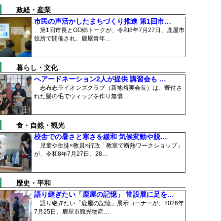
政経・産業
市民の声活かしたまちづくり推進 第1回市…
第1回市長とGO郷トークが、令和8年7月27日、鹿屋市
役所で開催され、鹿屋青年…
暮らし・文化
へアードネーション2人が提供 講習会も …
志布志ライオンズクラブ（新地裕実会長）は、寄付さ
れた髪の毛でウィッグを作り無償…
食・自然・観光
校舎での暑さと寒さを緩和 気候変動や脱…
児童や生徒×教員×行政「教室で断熱ワークショップ」
が、令和8年7月27日、28…
歴史・平和
語り継ぎたい「鹿屋の記憶」 常設展に足を…
語り継ぎたい「鹿屋の記憶」展示コーナーが、2026年
7月25日、鹿屋市観光物産…