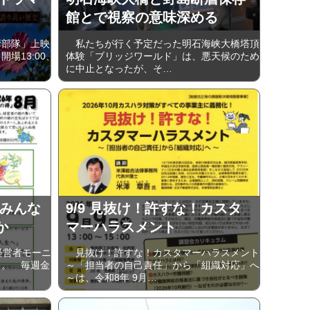
館とで視察の意味深める
部隊」上映
私たちが行く予定だった明石海峡大橋塔頂
開場13:00、
体験「ブリッジワールド」は、悪天候のため
に中止となったが、そ…
 みんな
9/9 見抜け！許すな！カスタ
か
マーハラスメント
経営者モーニ
見抜け！許すな！カスタマーハラスメント
り。 毎週金
～「担当者の自己責任」から「組織対応」へ
～は、令和8年 9月…