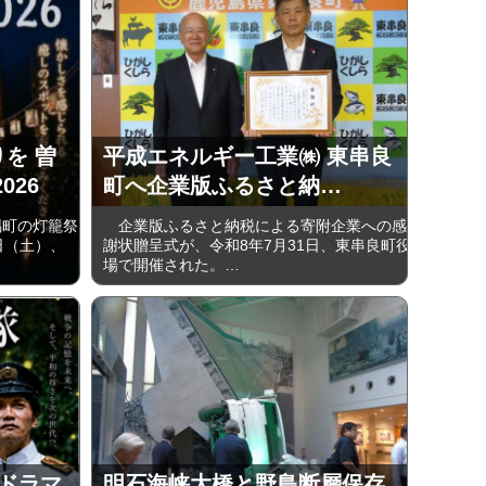
りを 曽
平成エネルギー工業㈱ 東串良
026
町へ企業版ふるさと納…
町の灯籠祭
企業版ふるさと納税による寄附企業への感
5日（土）、
謝状贈呈式が、令和8年7月31日、東串良町役
場で開催された。…
ードラマ
明石海峡大橋と野島断層保存