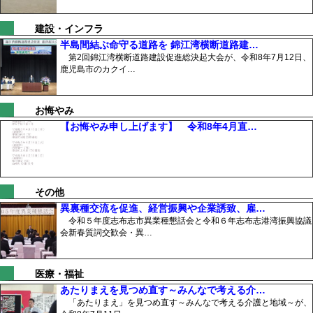
建設・インフラ
半島間結ぶ命守る道路を 錦江湾横断道路建…
第2回錦江湾横断道路建設促進総決起大会が、令和8年7月12日、
鹿児島市のカクイ…
お悔やみ
【お悔やみ申し上げます】 令和8年4月直…
その他
異裏種交流を促進、経営振興や企業誘致、雇…
令和５年度志布志市異業種懇話会と令和６年志布志港湾振興協議
会新春質詞交歓会・異…
医療・福祉
あたりまえを見つめ直す～みんなで考える介…
「あたりまえ」を見つめ直す～みんなで考える介護と地域～が、