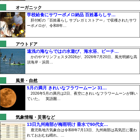
オーガニック
学校給食にサワーポメロ納品 百姓暮らしサ…
肝付町の「百姓暮らし サブレガミストアー」で収穫されたサワ
ーポメロが、令和8年…
アウトドア
遠浅の海ならではの水遊び、海水浴、ビーチ…
かのやマリンフェスタ2026が、2026年7月20日、風光明媚な高
須海岸・浜田…
風景・自然
5月の満月 きれいなフラワームーン 31…
2026年5月の満月は2日、夜空にきれいなフラワームーンが輝い
ていた。 英語圏…
気象情報・災害など
13日九州南部が梅雨明け 垂水で90代女…
鹿児島地方気象台は令和8年7月13日、九州南部は高気圧に覆わ
れておおむね晴れ、…