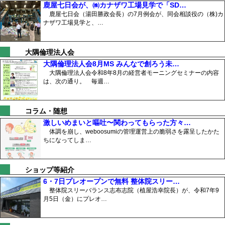
鹿屋七日会が、㈱カナザワ工場見学で「SD…
鹿屋七日会（湯田勝政会長）の7月例会が、同会相談役の（株)カ
ナザワ工場見学と、…
大隅倫理法人会
大隅倫理法人会8月MS みんなで創ろう未…
大隅倫理法人会令和8年8月の経営者モーニングセミナーの内容
は、次の通り。 毎週…
コラム・随想
激しいめまいと嘔吐〜関わってもらった方々…
体調を崩し、weboosumiの管理運営上の脆弱さを露呈したかた
ちになってしま…
ショップ等紹介
6・7日プレオープンで無料 整体院スリー…
整体院スリーバランス志布志院（植屋浩幸院長）が、令和7年9
月5日（金）にプレオ…