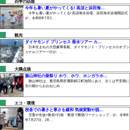
四季の話題
今年も暑い夏がやってくる! 高須と浜田海…
今年も暑い夏がやってくる! 高須海水浴場、浜田海水浴場開設式
が、令和8年7月1…
観光
ダイヤモンド プリンセス 垂水ツアー カ…
日本生まれの大型豪華客船、ダイヤモンド・プリンセスのオプシ
ョナルツアー一行が、…
大隅点描
旗山神社の柴祭り ホウ、ホウ、ホンガラホ…
旗山神社は、鹿児島県肝属郡錦江町池田にあり、古くは平安期に
京の都からおおねじめ…
エコ・環境
校舎での暑さと寒さを緩和 気候変動や脱…
児童や生徒×教員×行政「教室で断熱ワークショップ」が、令和8
年7月27日、28…