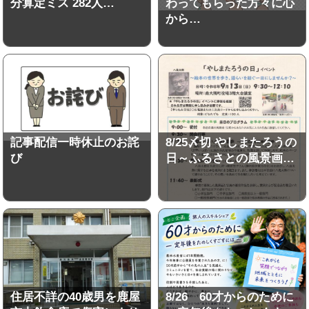
分算定ミス 282人…
わってもらった方々に心
から…
記事配信一時休止のお詫
8/25〆切 やしまたろうの
び
日～ふるさとの風景画…
住居不詳の40歳男を鹿屋
8/26 60才からのために