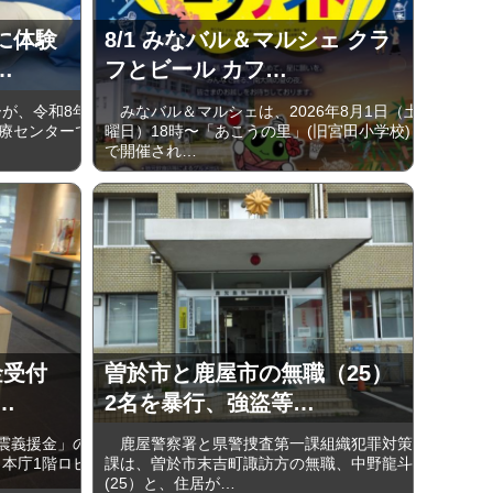
に体験
8/1 みなバル＆マルシェ クラ
…
フとビール カフ…
が、令和8年
みなバル＆マルシェは、2026年8月1日（土
医療センターで
曜日）18時〜「あこうの里」(旧宮田小学校)
で開催され…
金受付
曽於市と鹿屋市の無職（25）
…
2名を暴行、強盜等…
震義援金」の
鹿屋警察署と県警捜査第一課組織犯罪対策
ら本庁1階ロビ
課は、曽於市末吉町諏訪方の無職、中野龍斗
(25）と、住居が…