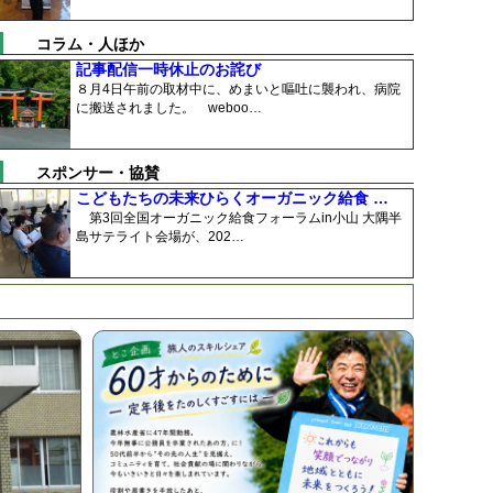
コラム・人ほか
記事配信一時休止のお詫び
８月4日午前の取材中に、めまいと嘔吐に襲われ、病院
に搬送されました。 weboo…
スポンサー・協賛
こどもたちの未来ひらくオーガニック給食 …
第3回全国オーガニック給食フォーラムin小山 大隅半
島サテライト会場が、202…