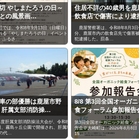
5〆切 やしまたろうの日～
住居不詳の40歳男を鹿
との風景画…
飲食店で傷害により逮
では、令和8年9月13日（日曜日）
鹿屋警察署は、令和8年8月3日午
れる「やしまたろうの日」イベント
分、鹿屋市内の飲食店先で傷害
、ふるさ…
犯逮捕した。罰条…
車の部優勝は鹿屋市野
8/8 第3回全国オーガ
 肝属支部消防操…
食フォーラム参加報告
度肝属支部消防操法大会が、令和8
第3回全国オーガニック給食フォ
6日、霧島ヶ丘公園で開催され、肝属地
告会＠大崎町は、2026年8月8日（
の代…
15…