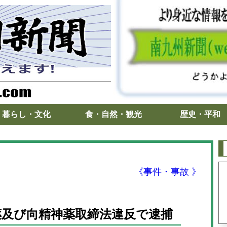
暮らし・文化
食・自然・観光
歴史・平和
《事件・事故 》
薬及び向精神薬取締法違反で逮捕