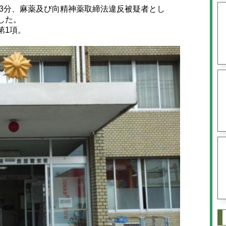
13分、麻薬及び向精神薬取締法違反被疑者とし
した。
第1項。