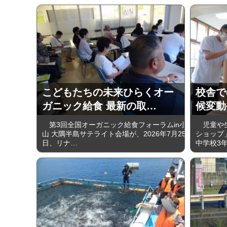
こどもたちの未来ひらくオー
校舎で
ガニック給食 最新の取…
候変動
第3回全国オーガニック給食フォーラムin小
児童や生
山 大隅半島サテライト会場が、2026年7月25
ショップ」
日、リナ…
中学校3