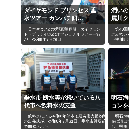
ダイヤモンド プリンセス 垂
潤いの
水ツアー カンパチ餌…
属川ク
日本生まれの大型豪華客船、ダイヤモン
第43回
ド・プリンセスのオプショナルツアー一行
ごみ拾い～
が、令和8年7月26日、…
下祓川町
垂水市 断水等が続いている八
明石海
代市へ飲料水の支援
ョンを
飲料水による令和8年熊本地震災害支援物資
明石海峡
の出発式が、令和8年7月31日、垂水市役所前
在に演出
で開催された。…
し、照明