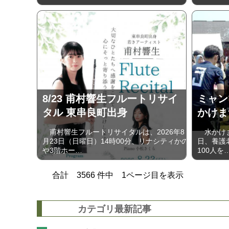
8/23 甫村響生フルートリサイ
ミャン
タル 東串良町出身
かけま
甫村響生フルートリサイタルは、2026年8
水かけまつ
月23日（日曜日）14時00分、リナシティかの
日、養護
や3階ホー…
100人を
合計
3566
件中
1
ページ目を表示
カテゴリ最新記事