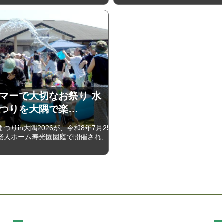
マーで大切なお祭り 水
つりを大隅で楽…
りin大隅2026が、令和8年7月25
老人ホーム寿光園園庭で開催され、
…