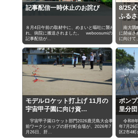
記事配信一時休止のお詫び
8/2
ふるさ
８月4日午前の取材中に、めまいと嘔吐に襲わ
南大隅町
れ、病院に搬送されました。 weboosumiの
に開催さ
記事配信が…
に向けて
モデルロケット打上げ 11月の
ポンプ
宇宙甲子園に向け資…
里分団
宇宙甲子園ロケット部門2026鹿児島大会事
令和8年
前ワークショップの肝付町会場が、2026年7
年7月2
月26日、肝…
区2市4町