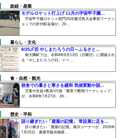
政経・産業
モデルロケット打上げ 11月の宇宙甲子園…
宇宙甲子園ロケット部門2026鹿児島大会事前ワークシ
ョップの肝付町会場が、20…
暮らし・文化
8/25〆切 やしまたろうの日～ふるさと…
南大隅町では、令和8年9月13日（日曜日）に開催され
る「やしまたろうの日」イベ…
食・自然・観光
校舎での暑さと寒さを緩和 気候変動や脱…
児童や生徒×教員×行政「教室で断熱ワークショップ」
が、令和8年7月27日、28…
歴史・平和
語り継ぎたい「鹿屋の記憶」 常設展に足を…
語り継ぎたい「鹿屋の記憶」展示コーナーが、2026年
7月25日、鹿屋市観光物産…