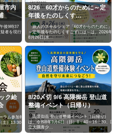
屋市内
8/26 60才からのために～定
捕
年後をたのしくす…
後9時37
旅人のスキルシェア「60才からのために」
被疑者を現行
～定年後をたのしくすごずには～は、2026年
8月26日(水…
ニック給
8/20〆切 9/6 高隈御岳 登山道
会
整備イベント（日帰り）
高隈御岳 登山道整備イベント（日帰り）
ーラム参加報
は、令和8年9月6日（日）8：40～16：30、国
土）13:30-
立大隅青少…