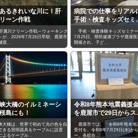
あるきれいな川に！肝
病院での仕事をリアル
リーン作戦
手術・検査キッズセミ
肝属川クリーン作戦～ウォーキング
手術・検査体験キッズセミナー
が、2026年7月26日早朝、鹿屋市
7月25日、県民健康プラザ鹿屋
樋渡…
開催され、子ど…
峡大橋のイルミネーシ
令和8年熊本地震義援
桜島にも！
を鹿屋市で29日からス
大橋は、世界で初めて光の色を自
鹿屋市では、「令和8年熊本地
できる照明器具をケーブルに設置
受付を、令和8年7月29日(水)か
によるケーブル…
ー、各総合…