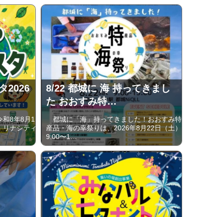
タ2026
8/22 都城に 海 持ってきまし
た おおすみ特…
和8年8月11
都城に「海」持ってきました！おおすみ特
、リナシティ
産品・海の幸祭りは、2026年8月22日（土）
9:00〜1…