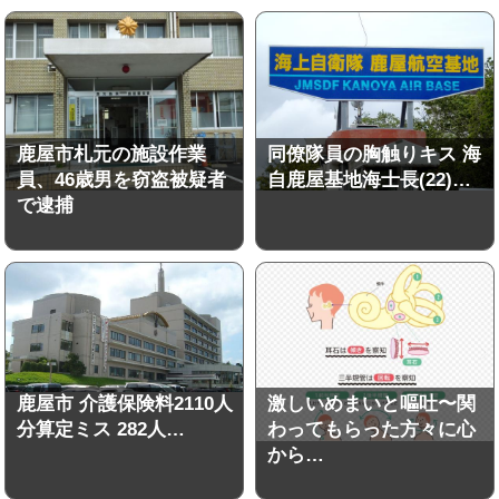
鹿屋市札元の施設作業
同僚隊員の胸触りキス 海
員、46歳男を窃盗被疑者
自鹿屋基地海士長(22)…
で逮捕
鹿屋市 介護保険料2110人
激しいめまいと嘔吐〜関
分算定ミス 282人…
わってもらった方々に心
から…