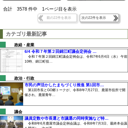
合計
3578
件中
1
ページ目を表示
前の22件を表示
次の22件を表示
カテゴリ最新記事
政経・産業
6/4 令和７年第２回錦江町議会定例会 …
令和７年第２回錦江町議会定例会は、令和7年6月4日（水） 午前
10時、錦江町役…
政治・行政
市民の声活かしたまちづくり推進 第1回市…
第1回市長とGO郷トークが、令和8年7月27日、鹿屋市役所で開
催され、鹿屋青年…
議会
議員定数や市長選と市議選の同時実施など特…
令和8年6月鹿屋市議会定例会議は、令和8年7月3日、最終本会議