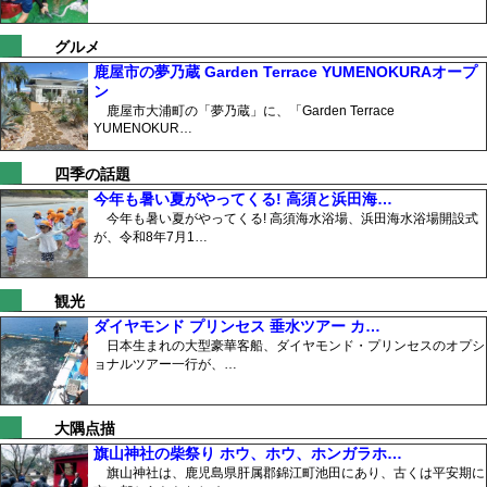
グルメ
鹿屋市の夢乃蔵 Garden Terrace YUMENOKURAオープ
ン
鹿屋市大浦町の「夢乃蔵」に、「Garden Terrace
YUMENOKUR…
四季の話題
今年も暑い夏がやってくる! 高須と浜田海…
今年も暑い夏がやってくる! 高須海水浴場、浜田海水浴場開設式
が、令和8年7月1…
観光
ダイヤモンド プリンセス 垂水ツアー カ…
日本生まれの大型豪華客船、ダイヤモンド・プリンセスのオプシ
ョナルツアー一行が、…
大隅点描
旗山神社の柴祭り ホウ、ホウ、ホンガラホ…
旗山神社は、鹿児島県肝属郡錦江町池田にあり、古くは平安期に