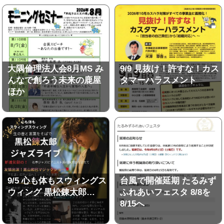
大隅倫理法人会8月MS み
9/9 見抜け！許すな！カス
んなで創ろう未来の鹿屋
タマーハラスメント
ほか
9/5 心も体もスウィングス
台風で開催延期 たるみず
ウィング 黒松錬太郎…
ふれあいフェスタ 8/8を
8/15へ