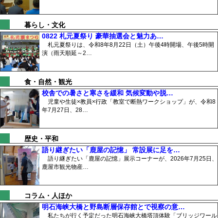
暮らし・文化
0822 札元夏祭り 豪華抽選会と魅力あ…
札元夏祭りは、令和8年8月22日（土）午後4時開場、午後5時開
演（雨天順延～2…
食・自然・観光
校舎での暑さと寒さを緩和 気候変動や脱…
児童や生徒×教員×行政「教室で断熱ワークショップ」が、令和8
年7月27日、28…
歴史・平和
語り継ぎたい「鹿屋の記憶」 常設展に足を…
語り継ぎたい「鹿屋の記憶」展示コーナーが、2026年7月25日、
鹿屋市観光物産…
コラム・人ほか
明石海峡大橋と野島断層保存館とで視察の意…
私たちが行く予定だった明石海峡大橋塔頂体験「ブリッジワール