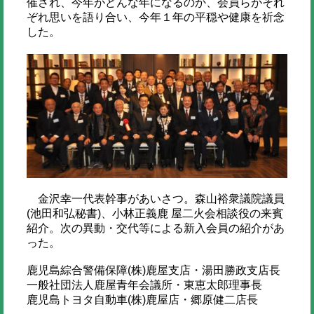
催され、今年がどんな年になるのか、会員らがそれ
ぞれ思いを語り合い、今年１年の平穏や健康を祈念
した。
金沢幸一代表幹事があいさつ。森山裕衆議院議員
(池田和弘秘書)、小林正義鹿 屋二火会相談役の来賓
紹介。次の異動・交代等による新入会員の紹介があ
った。
鹿児島綜合警備保障(株)鹿屋支店・湯田勝政支店長
一般社団法人鹿屋青年会議所・東恵太郎理事長
鹿児島トヨタ自動車(株)鹿屋店・郷原健二店長