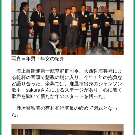
写真＝年男・年女の紹介
海上自衛隊第一航空群群司令、大西哲海将補によ
る乾杯の音頭で懇親の場に入り、今年１年の抱負な
ど語り合った。余興では、鹿屋市出身のシャンソン
歌手、sakuraさんによるステージがあり、心に響く
歌声を聞いて新たな年のスタートを切った。
鹿屋警察署の有村和行署長の締めで閉式となっ
た。