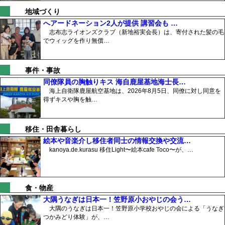
地域づくり
へアードネーション2人が提供 講習会も …
志布志ライオンズクラブ（新地裕実会長）は、寄付された髪の毛
でウィッグを作り無償…
事件・事故
同僚隊員の胸触りキス 海自鹿屋基地海士長…
海上自衛隊鹿屋航空基地は、2026年8月5日、同僚に対し同意を
得ずキスや胸を触…
移住・田舎暮らし
絵本や音楽介し移住者同士の情報交換や交流…
kanoya.de.kurasu 移住Light〜絵本cafe Toco〜が、…
食・物産
大隅うなぎは日本一！笠野原小おやじの会う…
大隅のうなぎは日本一！笠野原小学校おやじの会による「うなぎ
つかみどり体験」が、…