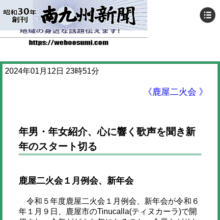
2024年01月12日 23時51分
《鹿屋二火会 》
年男・年女紹介、心に響く歌声を聞き新
年のスタート切る
鹿屋二火会１月例会、新年会
令和５年度鹿屋二火会１月例会、新年会が令和６
年１月９日、鹿屋市のTinucalla(ティヌカーラ)で開