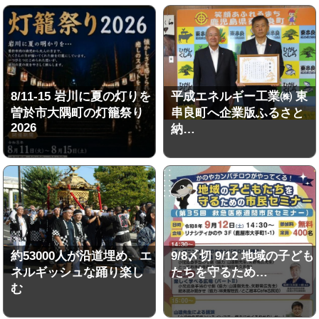
8/11-15 岩川に夏の灯りを
平成エネルギー工業㈱ 東
曽於市大隅町の灯籠祭り
串良町へ企業版ふるさと
2026
納…
約53000人が沿道埋め、エ
9/8〆切 9/12 地域の子ども
ネルギッシュな踊り楽し
たちを守るため…
む