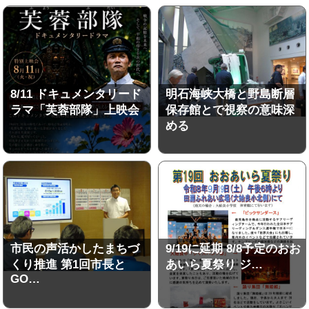
8/11 ドキュメンタリード
明石海峡大橋と野島断層
ラマ「芙蓉部隊」上映会
保存館とで視察の意味深
める
市民の声活かしたまちづ
9/19に延期 8/8予定のおお
くり推進 第1回市長と
あいら夏祭り ジ…
GO…