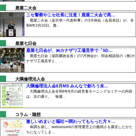
鹿屋二火会
ニセ警察やニセ社長に注意！鹿屋二火会で髙…
鹿屋二火会（金沢幸一代表幹事）の3月例会（会員卓話）が、令
和8年3月10日、鹿…
鹿屋七日会
鹿屋七日会が、㈱カナザワ工場見学で「SD…
鹿屋七日会（湯田勝政会長）の7月例会が、同会相談役の（株)カ
ナザワ工場見学と、…
大隅倫理法人会
大隅倫理法人会8月MS みんなで創ろう未…
大隅倫理法人会令和8年8月の経営者モーニングセミナーの内容
は、次の通り。 毎週…
コラム・随想
激しいめまいと嘔吐〜関わってもらった方々…
体調を崩し、weboosumiの管理運営上の脆弱さを露呈したかた
ちになってしま…