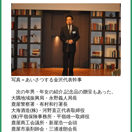
写真＝あいさつする金沢代表幹事
次の年男・年女の紹介,記念品の贈呈もあった。
大隅地域振興局・永野義人局長
鹿屋警察署・有村和行署長
大海酒造(株)・河野直正代表取締役
(株)平嶺保険事務所・平嶺雄一取締役
鹿屋商工会議所・新屋浩一会頭
鹿屋市薬剤師会・三浦達朗会長