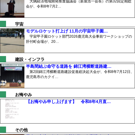
大隅経済地域開発推進協議会（新屋浩一会長）の第32回定期総
会が、令和8年7月2…
宇宙
モデルロケット打上げ 11月の宇宙甲子園…
宇宙甲子園ロケット部門2026鹿児島大会事前ワークショップの
肝付町会場が、20…
建設・インフラ
半島間結ぶ命守る道路を 錦江湾横断道路建…
第2回錦江湾横断道路建設促進総決起大会が、令和8年7月12日、
鹿児島市のカクイ…
お悔やみ
【お悔やみ申し上げます】 令和8年4月直…
その他