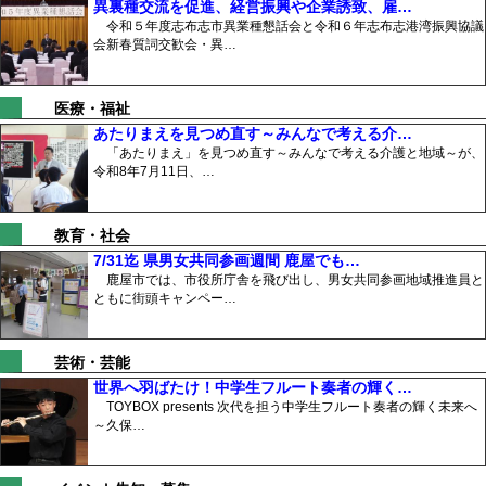
異裏種交流を促進、経営振興や企業誘致、雇…
令和５年度志布志市異業種懇話会と令和６年志布志港湾振興協議
会新春質詞交歓会・異…
医療・福祉
あたりまえを見つめ直す～みんなで考える介…
「あたりまえ」を見つめ直す～みんなで考える介護と地域～が、
令和8年7月11日、…
教育・社会
7/31迄 県男女共同参画週間 鹿屋でも…
鹿屋市では、市役所庁舎を飛び出し、男女共同参画地域推進員と
ともに街頭キャンペー…
芸術・芸能
世界へ羽ばたけ！中学生フルート奏者の輝く…
TOYBOX presents 次代を担う中学生フルート奏者の輝く未来へ
～久保…