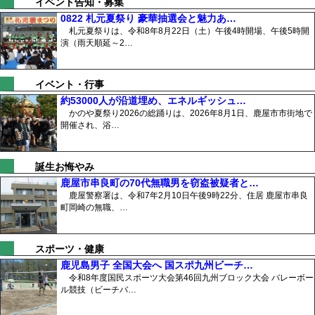
イベント告知・募集
0822 札元夏祭り 豪華抽選会と魅力あ…
札元夏祭りは、令和8年8月22日（土）午後4時開場、午後5時開
演（雨天順延～2…
イベント・行事
約53000人が沿道埋め、エネルギッシュ…
かのや夏祭り2026の総踊りは、2026年8月1日、鹿屋市市街地で
開催され、浴…
誕生お悔やみ
鹿屋市串良町の70代無職男を窃盗被疑者と…
鹿屋警察署は、令和7年2月10日午後9時22分、住居 鹿屋市串良
町岡崎の無職、…
スポーツ・健康
鹿児島男子 全国大会へ 国スポ九州ビーチ…
令和8年度国民スポーツ大会第46回九州ブロック大会 バレーボー
ル競技（ビーチバ…