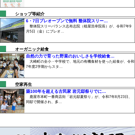
ショップ等紹介
6・7日プレオープンで無料 整体院スリー…
整体院スリーバランス志布志院（植屋浩幸院長）が、令和7年9
月5日（金）にプレオ…
オーガニック給食
自然の力で育った野菜のおいしさを学校給食…
大崎町の全小・中学校で、地元の有機食材を使った給食が、令和
7年度2学期からスタ…
空家再生
築100年を超える古民家 岩元邸祭りでに…
鹿屋市本町一番商店街「岩元邸夏祭り」が、令和7年8月23日、
同邸で開催され、多…