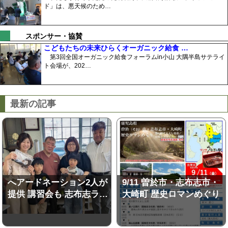
ド」は、悪天候のため…
スポンサー・協賛
こどもたちの未来ひらくオーガニック給食 …
第3回全国オーガニック給食フォーラムin小山 大隅半島サテライ
ト会場が、202…
最新の記事
へアードネーション2人が
9/11 曽於市・志布志市・
提供 講習会も 志布志ラ…
大崎町 歴史ロマンめぐり