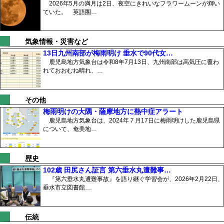
2026年5月の満月は2日、夜空にきれいなフラワームーンが輝い
ていた。 英語圏…
気象情報・災害など
13日九州南部が梅雨明け 垂水で90代女…
鹿児島地方気象台は令和8年7月13日、九州南部は高気圧に覆わ
れておおむね晴れ、…
その他
梅雨明けの大隅・薩摩地方に熱中症アラート
鹿児島地方気象台は、2024年７月17日に梅雨明けした鹿児島県
について、奄美地…
歴史
102歳 田尻さん証言 第六垂水丸遭難事…
『第六垂水丸遭難事故』を語り継ぐ学習会が、2026年2月22日、
垂水市立図書館…
伝統