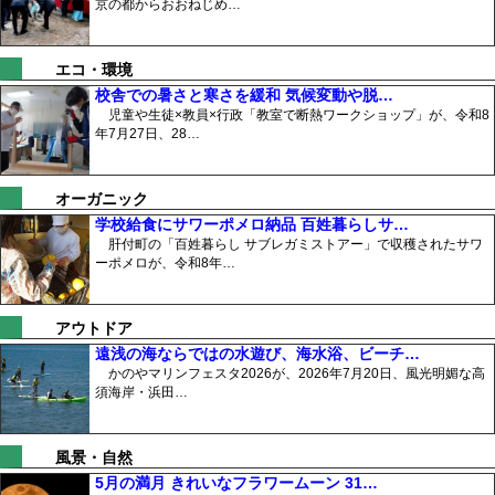
京の都からおおねじめ…
エコ・環境
校舎での暑さと寒さを緩和 気候変動や脱…
児童や生徒×教員×行政「教室で断熱ワークショップ」が、令和8
年7月27日、28…
オーガニック
学校給食にサワーポメロ納品 百姓暮らしサ…
肝付町の「百姓暮らし サブレガミストアー」で収穫されたサワ
ーポメロが、令和8年…
アウトドア
遠浅の海ならではの水遊び、海水浴、ビーチ…
かのやマリンフェスタ2026が、2026年7月20日、風光明媚な高
須海岸・浜田…
風景・自然
5月の満月 きれいなフラワームーン 31…