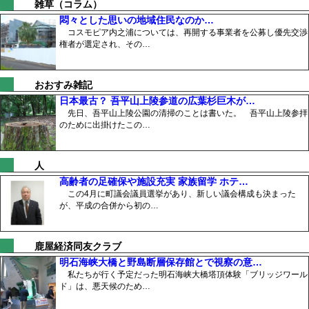
雑草（コラム）
悶々とした思いの地域住民なのか…
コスモピア内之浦については、再開する事業者を公募し優先交渉
権者が選定され、その…
おおすみ雑記
日本最古？ 吾平山上陵参道の広葉杉巨木が…
先日、吾平山上陵公園の清掃のことは書いた。 吾平山上陵参拝
のために出掛けたこの…
人
高齢者の足確保や施設充実 家族留学 ホテ…
この4月に町議会議員選挙があり、新しい議会構成も決まった
が、平成の合併から初の…
鹿屋経済同友クラブ
明石海峡大橋と野島断層保存館とで視察の意…
私たちが行く予定だった明石海峡大橋塔頂体験「ブリッジワール
ド」は、悪天候のため…