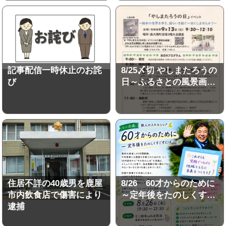
記事配信一時休止のお詫
8/25〆切 やしまたろうの
び
日～ふるさとの風景画…
住居不詳の40歳男を鹿屋
8/26 60才からのために
市内飲食店で傷害により
～定年後をたのしくす…
逮捕