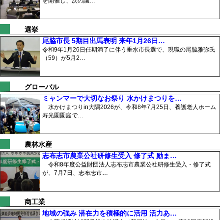
を開催し、次の議…
選挙
尾脇市長 5期目出馬表明 来年1月26日…
令和9年1月26日任期満了に伴う垂水市長選で、現職の尾脇雅弥氏
（59）が5月2…
グローバル
ミャンマーで大切なお祭り 水かけまつりを…
水かけまつりin大隅2026が、令和8年7月25日、養護老人ホーム
寿光園園庭で…
農林水産
志布志市農業公社研修生受入 修了式 励ま…
令和8年度公益財団法人志布志市農業公社研修生受入・修了式
が、7月7日、志布志市…
商工業
地域の強み 潜在力を積極的に活用 活力あ…