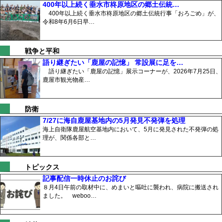
400年以上続く垂水市柊原地区の郷土伝統…
400年以上続く垂水市柊原地区の郷土伝統行事「おろごめ」が、
令和8年6月6日早…
戦争と平和
語り継ぎたい「鹿屋の記憶」 常設展に足を…
語り継ぎたい「鹿屋の記憶」展示コーナーが、2026年7月25日、
鹿屋市観光物産…
防衛
7/27に海自鹿屋基地内の5月発見不発弾を処理
海上自衛隊鹿屋航空基地内において、5月に発見された不発弾の処
理が、関係各部と…
トピックス
記事配信一時休止のお詫び
８月4日午前の取材中に、めまいと嘔吐に襲われ、病院に搬送され
ました。 weboo…