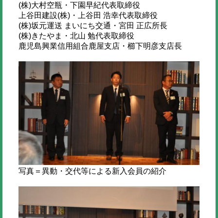
(株)大村空瓶・下園早紀代表取締役
上谷田建設(株)・上谷田 浩幸代表取締役
(株)坂元運送 まいにち交通・宮田 正広所長
(株)きたやま・北山 勉代表取締役
鹿児島興業信用組合鹿屋支店・櫛下明彦支店長
写真＝異動・交代等による新入会員の紹介