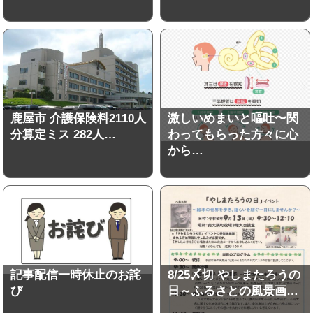
鹿屋市 介護保険料2110人
激しいめまいと嘔吐〜関
分算定ミス 282人…
わってもらった方々に心
から…
記事配信一時休止のお詫
8/25〆切 やしまたろうの
び
日～ふるさとの風景画…