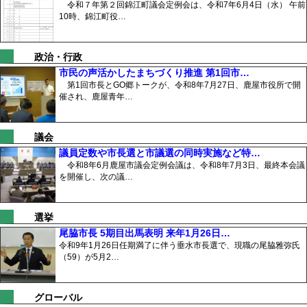
令和７年第２回錦江町議会定例会は、令和7年6月4日（水） 午前
10時、錦江町役…
政治・行政
市民の声活かしたまちづくり推進 第1回市…
第1回市長とGO郷トークが、令和8年7月27日、鹿屋市役所で開
催され、鹿屋青年…
議会
議員定数や市長選と市議選の同時実施など特…
令和8年6月鹿屋市議会定例会議は、令和8年7月3日、最終本会議
を開催し、次の議…
選挙
尾脇市長 5期目出馬表明 来年1月26日…
令和9年1月26日任期満了に伴う垂水市長選で、現職の尾脇雅弥氏
（59）が5月2…
グローバル