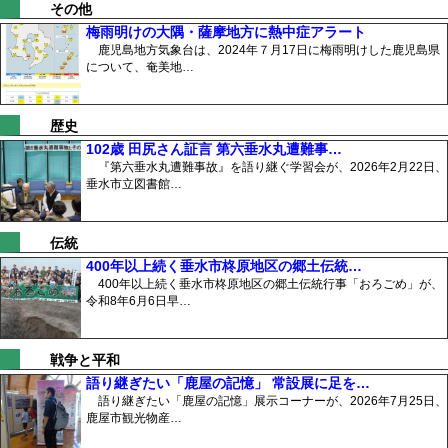
その他
梅雨明けの大隅・薩摩地方に熱中症アラート
鹿児島地方気象台は、2024年７月17日に梅雨明けした鹿児島県
について、奄美地…
歴史
102歳 田尻さん証言 第六垂水丸遭難事…
『第六垂水丸遭難事故』を語り継ぐ学習会が、2026年2月22日、
垂水市立図書館…
伝統
400年以上続く垂水市柊原地区の郷土伝統…
400年以上続く垂水市柊原地区の郷土伝統行事「おろごめ」が、
令和8年6月6日早…
戦争と平和
語り継ぎたい「鹿屋の記憶」 常設展に足を…
語り継ぎたい「鹿屋の記憶」展示コーナーが、2026年7月25日、
鹿屋市観光物産…