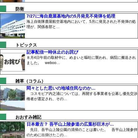
防衛
7/27に海自鹿屋基地内の5月発見不発弾を処理
海上自衛隊鹿屋航空基地内において、5月に発見された不発弾の処
理が、関係各部と…
トピックス
記事配信一時休止のお詫び
８月4日午前の取材中に、めまいと嘔吐に襲われ、病院に搬送され
ました。 weboo…
雑草（コラム）
悶々とした思いの地域住民なのか…
コスモピア内之浦については、再開する事業者を公募し優先交渉
権者が選定され、その…
おおすみ雑記
日本最古？ 吾平山上陵参道の広葉杉巨木が…
先日、吾平山上陵公園の清掃のことは書いた。 吾平山上陵参拝
のために出掛けたこの…