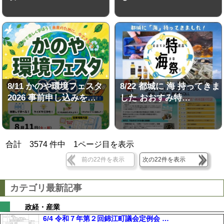
8/11 かのや環境フェスタ
8/22 都城に 海 持ってきま
2026 事前申し込みを…
した おおすみ特…
合計
3574
件中
1
ページ目を表示
前の22件を表示
次の22件を表示
カテゴリ最新記事
政経・産業
6/4 令和７年第２回錦江町議会定例会 …