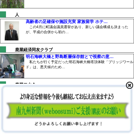
人
高齢者の足確保や施設充実 家族留学 ホテ…
この4月に町議会議員選挙があり、新しい議会構成も決まった
が、平成の合併から初の…
鹿屋経済同友クラブ
明石海峡大橋と野島断層保存館とで視察の意…
私たちが行く予定だった明石海峡大橋塔頂体験「ブリッジワール
ド」は、悪天候のため…
鹿屋二火会
ニセ警察やニセ社長に注意！鹿屋二火会で髙…
鹿屋二火会（金沢幸一代表幹事）の3月例会（会員卓話）が、令
和8年3月10日、鹿…
鹿屋七日会
鹿屋七日会が、㈱カナザワ工場見学で「SD…
鹿屋七日会（湯田勝政会長）の7月例会が、同会相談役の（株)カ