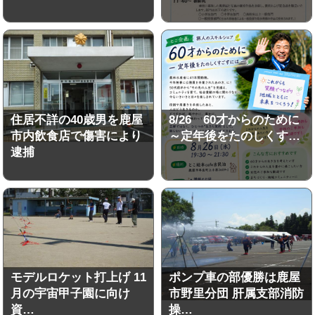
住居不詳の40歳男を鹿屋
8/26 60才からのために
市内飲食店で傷害により
～定年後をたのしくす…
逮捕
モデルロケット打上げ 11
ポンプ車の部優勝は鹿屋
月の宇宙甲子園に向け
市野里分団 肝属支部消防
資…
操…