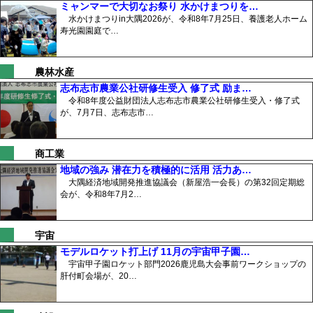
ミャンマーで大切なお祭り 水かけまつりを…
水かけまつりin大隅2026が、令和8年7月25日、養護老人ホーム
寿光園園庭で…
農林水産
志布志市農業公社研修生受入 修了式 励ま…
令和8年度公益財団法人志布志市農業公社研修生受入・修了式
が、7月7日、志布志市…
商工業
地域の強み 潜在力を積極的に活用 活力あ…
大隅経済地域開発推進協議会（新屋浩一会長）の第32回定期総
会が、令和8年7月2…
宇宙
モデルロケット打上げ 11月の宇宙甲子園…
宇宙甲子園ロケット部門2026鹿児島大会事前ワークショップの
肝付町会場が、20…