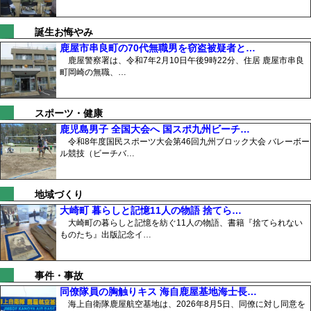
誕生お悔やみ
鹿屋市串良町の70代無職男を窃盗被疑者と…
鹿屋警察署は、令和7年2月10日午後9時22分、住居 鹿屋市串良
町岡崎の無職、…
スポーツ・健康
鹿児島男子 全国大会へ 国スポ九州ビーチ…
令和8年度国民スポーツ大会第46回九州ブロック大会 バレーボー
ル競技（ビーチバ…
地域づくり
大崎町 暮らしと記憶11人の物語 捨てら…
大崎町の暮らしと記憶を紡ぐ11人の物語、書籍『捨てられない
ものたち』出版記念イ…
事件・事故
同僚隊員の胸触りキス 海自鹿屋基地海士長…
海上自衛隊鹿屋航空基地は、2026年8月5日、同僚に対し同意を