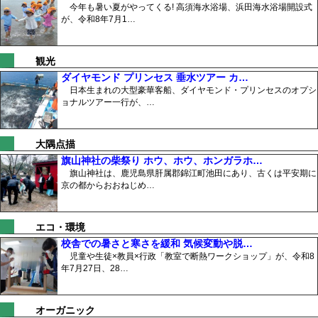
今年も暑い夏がやってくる! 高須海水浴場、浜田海水浴場開設式
が、令和8年7月1…
観光
ダイヤモンド プリンセス 垂水ツアー カ…
日本生まれの大型豪華客船、ダイヤモンド・プリンセスのオプシ
ョナルツアー一行が、…
大隅点描
旗山神社の柴祭り ホウ、ホウ、ホンガラホ…
旗山神社は、鹿児島県肝属郡錦江町池田にあり、古くは平安期に
京の都からおおねじめ…
エコ・環境
校舎での暑さと寒さを緩和 気候変動や脱…
児童や生徒×教員×行政「教室で断熱ワークショップ」が、令和8
年7月27日、28…
オーガニック