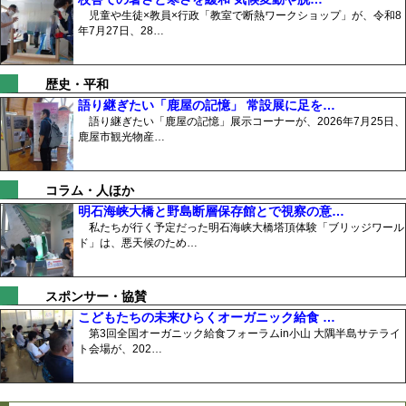
児童や生徒×教員×行政「教室で断熱ワークショップ」が、令和8
年7月27日、28…
歴史・平和
語り継ぎたい「鹿屋の記憶」 常設展に足を…
語り継ぎたい「鹿屋の記憶」展示コーナーが、2026年7月25日、
鹿屋市観光物産…
コラム・人ほか
明石海峡大橋と野島断層保存館とで視察の意…
私たちが行く予定だった明石海峡大橋塔頂体験「ブリッジワール
ド」は、悪天候のため…
スポンサー・協賛
こどもたちの未来ひらくオーガニック給食 …
第3回全国オーガニック給食フォーラムin小山 大隅半島サテライ
ト会場が、202…