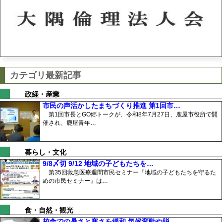
カテゴリ最新記事
政経・産業
市民の声活かしたまちづくり推進 第1回市…
第1回市長とGO郷トークが、令和8年7月27日、鹿屋市役所で開
催され、鹿屋青年…
暮らし・文化
9/8〆切 9/12 地域の子どもたちを…
第35回救急医療週間市民セミナー『地域の子どもたちを守るた
めの市民セミナー』は…
食・自然・観光
校舎での暑さと寒さを緩和 気候変動や脱…