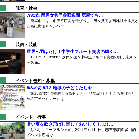
教育・社会
7/31迄 県男女共同参画週間 鹿屋でも…
鹿屋市では、市役所庁舎を飛び出し、男女共同参画地域推進員と
ともに街頭キャンペー…
芸術・芸能
世界へ羽ばたけ！中学生フルート奏者の輝く…
TOYBOX presents 次代を担う中学生フルート奏者の輝く未来へ
～久保…
イベント告知・募集
9/8〆切 9/12 地域の子どもたちを…
第35回救急医療週間市民セミナー『地域の子どもたちを守るた
めの市民セミナー』は…
イベント・行事
暑い夏を吹き飛ばし楽しくおいしく しぶし…
しぶしサマーマルシェが、2026年7月19日、志布志駅隣 多目的
イベント広場で…