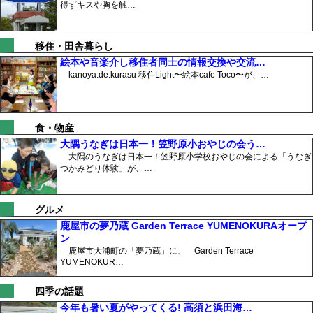
得ずキスや胸を触…
移住・田舎暮らし
絵本や音楽介し移住者同士の情報交換や交流…
kanoya.de.kurasu 移住Light〜絵本cafe Toco〜が、…
食・物産
大隅うなぎは日本一！笠野原小おやじの会う…
大隅のうなぎは日本一！笠野原小学校おやじの会による「うなぎ
つかみどり体験」が、…
グルメ
鹿屋市の夢乃蔵 Garden Terrace YUMENOKURAオープ
ン
鹿屋市大浦町の「夢乃蔵」に、「Garden Terrace
YUMENOKUR…
四季の話題
今年も暑い夏がやってくる! 高須と浜田海…