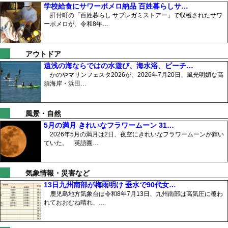
学校給食にサワーポメロ納品 百姓暮らしサ…
肝付町の「百姓暮らし サブレガミストアー」で収穫されたサワ
ーポメロが、令和8年…
アウトドア
遠浅の海ならではの水遊び、海水浴、ビーチ…
かのやマリンフェスタ2026が、2026年7月20日、風光明媚な高
須海岸・浜田…
風景・自然
5月の満月 きれいなフラワームーン 31…
2026年5月の満月は2日、夜空にきれいなフラワームーンが輝い
ていた。 英語圏…
気象情報・災害など
13日九州南部が梅雨明け 垂水で90代女…
鹿児島地方気象台は令和8年7月13日、九州南部は高気圧に覆わ
れておおむね晴れ、…