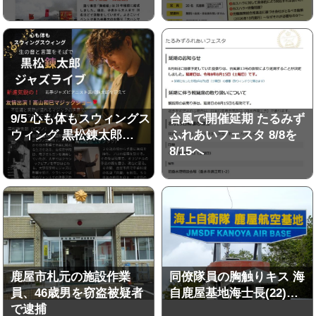
9/5 心も体もスウィングス
台風で開催延期 たるみず
ウィング 黒松錬太郎…
ふれあいフェスタ 8/8を
8/15へ
鹿屋市札元の施設作業
同僚隊員の胸触りキス 海
員、46歳男を窃盗被疑者
自鹿屋基地海士長(22)…
で逮捕