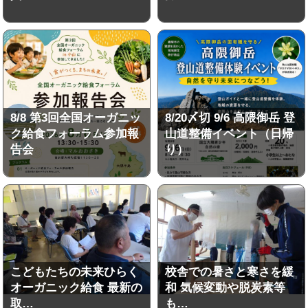
8/8 第3回全国オーガニッ
8/20〆切 9/6 高隈御岳 登
ク給食フォーラム参加報
山道整備イベント（日帰
告会
り）
こどもたちの未来ひらく
校舎での暑さと寒さを緩
オーガニック給食 最新の
和 気候変動や脱炭素等
取…
も…