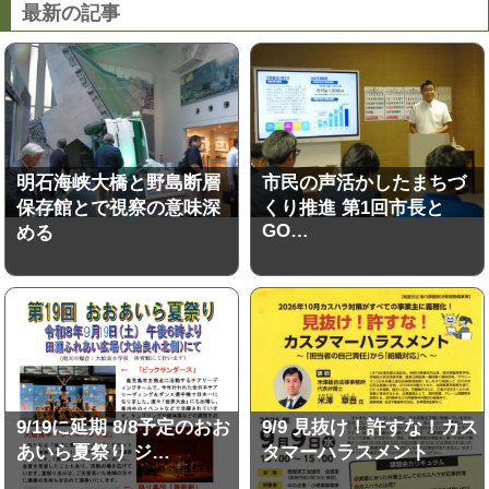
最新の記事
明石海峡大橋と野島断層
市民の声活かしたまちづ
保存館とで視察の意味深
くり推進 第1回市長と
GO…
める
9/19に延期 8/8予定のおお
9/9 見抜け！許すな！カス
あいら夏祭り ジ…
タマーハラスメント