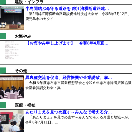
建設・インフラ
半島間結ぶ命守る道路を 錦江湾横断道路建…
第2回錦江湾横断道路建設促進総決起大会が、令和8年7月12日、
鹿児島市のカクイ…
お悔やみ
【お悔やみ申し上げます】 令和8年4月直…
その他
異裏種交流を促進、経営振興や企業誘致、雇…
令和５年度志布志市異業種懇話会と令和６年志布志港湾振興協議
会新春質詞交歓会・異…
医療・福祉
あたりまえを見つめ直す～みんなで考える介…
「あたりまえ」を見つめ直す～みんなで考える介護と地域～が、
令和8年7月11日、…