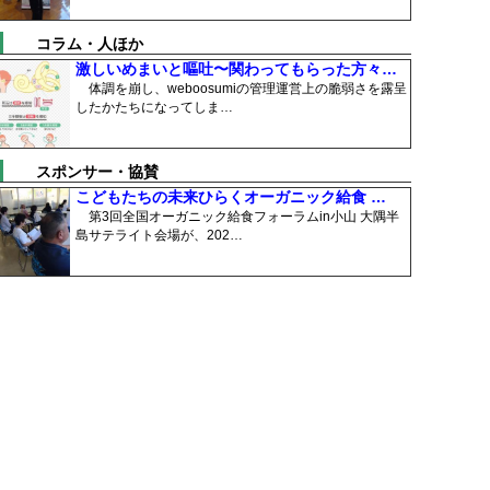
コラム・人ほか
激しいめまいと嘔吐〜関わってもらった方々…
体調を崩し、weboosumiの管理運営上の脆弱さを露呈
したかたちになってしま…
スポンサー・協賛
こどもたちの未来ひらくオーガニック給食 …
第3回全国オーガニック給食フォーラムin小山 大隅半
島サテライト会場が、202…