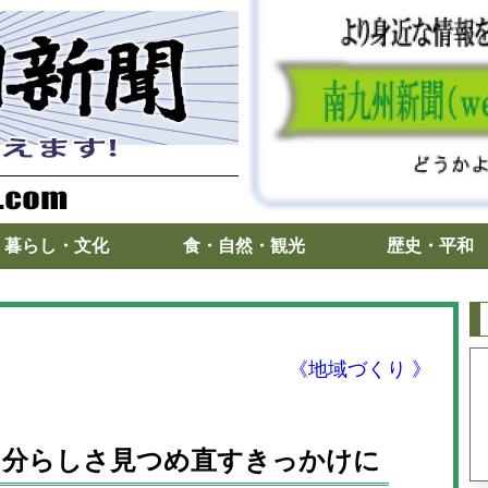
暮らし・文化
食・自然・観光
歴史・平和
《地域づくり 》
自分らしさ見つめ直すきっかけに