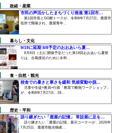
政経・産業
市民の声活かしたまちづくり推進 第1回市…
第1回市長とGO郷トークが、令和8年7月27日、鹿屋市
役所で開催され、鹿屋青年…
暮らし・文化
9/19に延期 8/8予定のおおあいら夏…
8月8日（土)に開催予定だった第19回おおあいら夏祭
りは、台風接近のために令和…
食・自然・観光
校舎での暑さと寒さを緩和 気候変動や脱…
児童や生徒×教員×行政「教室で断熱ワークショップ」
が、令和8年7月27日、28…
歴史・平和
語り継ぎたい「鹿屋の記憶」 常設展に足を…
語り継ぎたい「鹿屋の記憶」展示コーナーが、2026年
7月25日、鹿屋市観光物産…