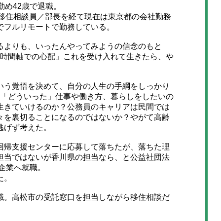
め42歳で退職。
移住相談員／部長を経て現在は東京都の会社勤務
でフルリモートで勤務している。
よりも、いったんやってみようの信念のもと
い時間軸での心配」これを受け入れて生きたら、や
う覚悟を決めて、自分の人生の手綱をしっかり
 「どういった」仕事や働き方、暮らしをしたいの
生きていけるのか？公務員のキャリアは民間では
々を裏切ることになるのではないか？やがて高齢
逃げず考えた。
帰支援センターに応募して落ちたが、落ちた理
担当ではないが香川県の担当なら、と公益社団法
企業へ就職。
た。
。高松市の受託窓口を担当しながら移住相談だ