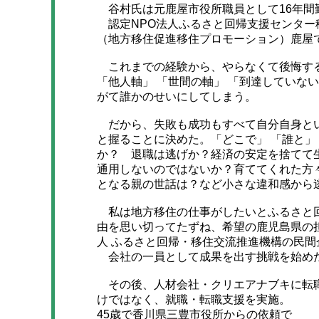
谷村氏は元鹿屋市役所職員として16年間勤
認定NPO法人ふるさと回帰支援センター
（地方移住促進移住プロモーション）鹿屋
これまでの経験から、やらなくて後悔する
「他人軸」 「世間の軸」 「到達していな
がて誰かのせいにしてしまう。
だから、失敗も成功もすべて自分自身とい
と握ることに決めた。「どこで」 「誰と」
か？ 退職は逃げか？経済の安定を捨てて
通用しないのではないか？育ててくれた方
となる親の世話は？など小さな違和感から
私は地方移住の仕事がしたいとふるさと回
由を思い切ってたずね、希望の鹿児島県の
人 ふるさと回帰・移住交流推進機構の民間
会社の一員として成果を出す挑戦を始め
その後、人材会社・クリエアナブキに転職
けではなく、就職・転職支援を実施。
45歳で香川県三豊市役所からの依頼で