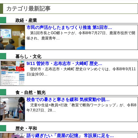
カテゴリ最新記事
政経・産業
市民の声活かしたまちづくり推進 第1回市…
第1回市長とGO郷トークが、令和8年7月27日、鹿屋市役所で開
催され、鹿屋青年…
暮らし・文化
9/11 曽於市・志布志市・大崎町 歴史…
曽於市・志布志市・大崎町 歴史ロマンめぐりは、令和8年9月11
日(金)9:00…
食・自然・観光
校舎での暑さと寒さを緩和 気候変動や脱…
児童や生徒×教員×行政「教室で断熱ワークショップ」が、令和8
年7月27日、28…
歴史・平和
語り継ぎたい「鹿屋の記憶」 常設展に足を…