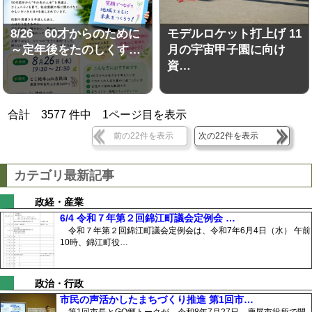
8/26 60才からのために
モデルロケット打上げ 11
～定年後をたのしくす…
月の宇宙甲子園に向け
資…
合計
3577
件中
1
ページ目を表示
前の22件を表示
次の22件を表示
カテゴリ最新記事
政経・産業
6/4 令和７年第２回錦江町議会定例会 …
令和７年第２回錦江町議会定例会は、令和7年6月4日（水） 午前
10時、錦江町役…
政治・行政
市民の声活かしたまちづくり推進 第1回市…