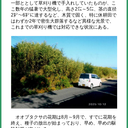
一部ととして草刈り機で手入れしていたものが、こ
こ数年の猛暑で大型化し、高さ2㍍～5㍍、茎の直径
2㌢～6㌢に達するなど、木質で固く、特に休耕田で
はわずか2年で密生大群落するなど異様な光景で、
これまでの草刈り機では対応できな状況にある。
オオブタクサの花期は8月～9月で、すでに花期を
終え、種子の放出が始まっており、早め、早めの駆