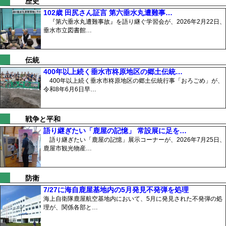
歴史
102歳 田尻さん証言 第六垂水丸遭難事…
『第六垂水丸遭難事故』を語り継ぐ学習会が、2026年2月22日、
垂水市立図書館…
伝統
400年以上続く垂水市柊原地区の郷土伝統…
400年以上続く垂水市柊原地区の郷土伝統行事「おろごめ」が、
令和8年6月6日早…
戦争と平和
語り継ぎたい「鹿屋の記憶」 常設展に足を…
語り継ぎたい「鹿屋の記憶」展示コーナーが、2026年7月25日、
鹿屋市観光物産…
防衛
7/27に海自鹿屋基地内の5月発見不発弾を処理
海上自衛隊鹿屋航空基地内において、5月に発見された不発弾の処
理が、関係各部と…