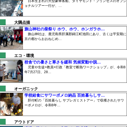
日本生まれの大型豪華客船、ダイヤモンド・プリンセスのオプシ
ョナルツアー一行が、…
大隅点描
旗山神社の柴祭り ホウ、ホウ、ホンガラホ…
旗山神社は、鹿児島県肝属郡錦江町池田にあり、古くは平安期に
京の都からおおねじめ…
エコ・環境
校舎での暑さと寒さを緩和 気候変動や脱…
児童や生徒×教員×行政「教室で断熱ワークショップ」が、令和8
年7月27日、28…
オーガニック
学校給食にサワーポメロ納品 百姓暮らしサ…
肝付町の「百姓暮らし サブレガミストアー」で収穫されたサワ
ーポメロが、令和8年…
アウトドア