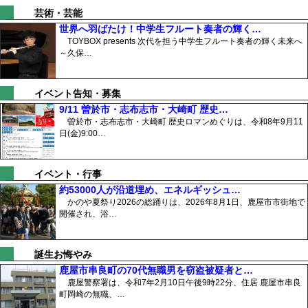
芸術・芸能
世界へ羽ばたけ！中学生フルート奏者の輝く…
TOYBOX presents 次代を担う中学生フルート奏者の輝く未来へ
～久保…
イベント告知・募集
9/11 曽於市・志布志市・大崎町 歴史…
曽於市・志布志市・大崎町 歴史ロマンめぐりは、令和8年9月11
日(金)9:00…
イベント・行事
約53000人が沿道埋め、エネルギッシュ…
かのや夏祭り2026の総踊りは、2026年8月1日、鹿屋市市街地で
開催され、浴…
誕生お悔やみ
鹿屋市串良町の70代無職男を窃盗被疑者と…
鹿屋警察署は、令和7年2月10日午後9時22分、住居 鹿屋市串良
町岡崎の無職、…