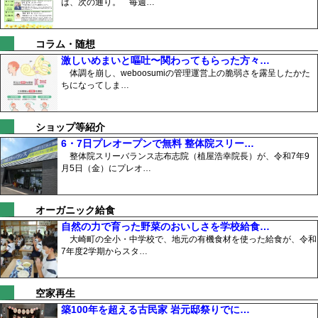
は、次の通り。 毎週…
コラム・随想
激しいめまいと嘔吐〜関わってもらった方々…
体調を崩し、weboosumiの管理運営上の脆弱さを露呈したかた
ちになってしま…
ショップ等紹介
6・7日プレオープンで無料 整体院スリー…
整体院スリーバランス志布志院（植屋浩幸院長）が、令和7年9
月5日（金）にプレオ…
オーガニック給食
自然の力で育った野菜のおいしさを学校給食…
大崎町の全小・中学校で、地元の有機食材を使った給食が、令和
7年度2学期からスタ…
空家再生
築100年を超える古民家 岩元邸祭りでに…