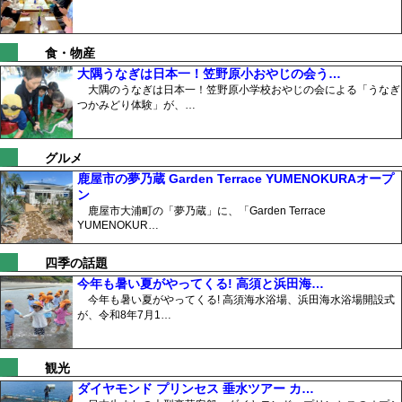
食・物産
大隅うなぎは日本一！笠野原小おやじの会う…
大隅のうなぎは日本一！笠野原小学校おやじの会による「うなぎ
つかみどり体験」が、…
グルメ
鹿屋市の夢乃蔵 Garden Terrace YUMENOKURAオープ
ン
鹿屋市大浦町の「夢乃蔵」に、「Garden Terrace
YUMENOKUR…
四季の話題
今年も暑い夏がやってくる! 高須と浜田海…
今年も暑い夏がやってくる! 高須海水浴場、浜田海水浴場開設式
が、令和8年7月1…
観光
ダイヤモンド プリンセス 垂水ツアー カ…