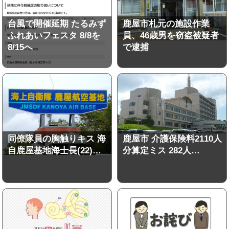
台風で開催延期 たるみず
鹿屋市札元の施設作業
ふれあいフェスタ 8/8を
員、46歳男を窃盗被疑者
8/15へ
で逮捕
同僚隊員の胸触りキス 海
鹿屋市 介護保険料2110人
自鹿屋基地海士長(22)…
分算定ミス 282人…