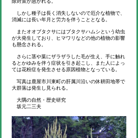
除対策が急がれる。
しかし種子は長く消失しないので厄介な植物で、
消滅には長い年月と労力を伴うこととなる。
またオオブタクサにはブタクサハムシという幼虫
が大発生しており、ヒマワリなどの他の植物の影響
も懸念される。
さらに茎や葉にザラザラした毛が生え、手に触れ
るとかゆみを伴う症状を引き起こし、また人によっ
ては花粉症を発生させる原因植物となっている。
写真は鹿屋市川東町の肝属川沿いの休耕田地帯で
大群落は発生し見られる。
大隅の自然・歴史研究
坂元二三夫