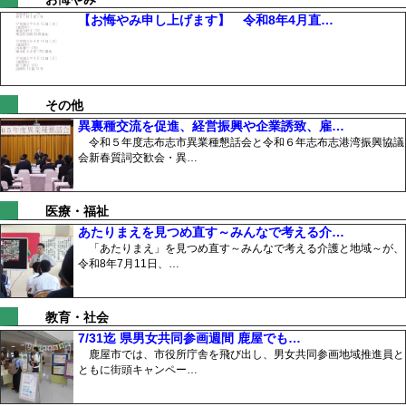
【お悔やみ申し上げます】 令和8年4月直…
その他
異裏種交流を促進、経営振興や企業誘致、雇…
令和５年度志布志市異業種懇話会と令和６年志布志港湾振興協議
会新春質詞交歓会・異…
医療・福祉
あたりまえを見つめ直す～みんなで考える介…
「あたりまえ」を見つめ直す～みんなで考える介護と地域～が、
令和8年7月11日、…
教育・社会
7/31迄 県男女共同参画週間 鹿屋でも…
鹿屋市では、市役所庁舎を飛び出し、男女共同参画地域推進員と
ともに街頭キャンペー…