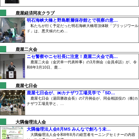
鹿屋経済同友クラブ
明石海峡大橋と野島断層保存館とで視察の意…
私たちが行く予定だった明石海峡大橋塔頂体験「ブリッジワール
ド」は、悪天候のため…
鹿屋二火会
ニセ警察やニセ社長に注意！鹿屋二火会で髙…
鹿屋二火会（金沢幸一代表幹事）の3月例会（会員卓話）が、令
和8年3月10日、鹿…
鹿屋七日会
鹿屋七日会が、㈱カナザワ工場見学で「SD…
鹿屋七日会（湯田勝政会長）の7月例会が、同会相談役の（株)カ
ナザワ工場見学と、…
大隅倫理法人会
大隅倫理法人会8月MS みんなで創ろう未…
大隅倫理法人会令和8年8月の経営者モーニングセミナーの内容