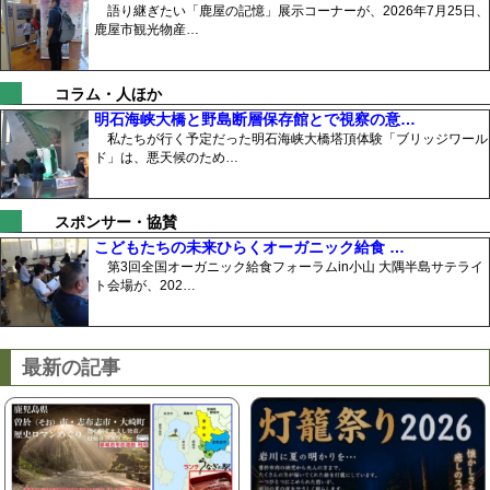
語り継ぎたい「鹿屋の記憶」展示コーナーが、2026年7月25日、
鹿屋市観光物産…
コラム・人ほか
明石海峡大橋と野島断層保存館とで視察の意…
私たちが行く予定だった明石海峡大橋塔頂体験「ブリッジワール
ド」は、悪天候のため…
スポンサー・協賛
こどもたちの未来ひらくオーガニック給食 …
第3回全国オーガニック給食フォーラムin小山 大隅半島サテライ
ト会場が、202…
最新の記事