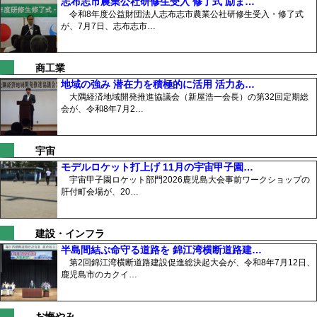
志布志市農業公社研修生受入 修了式 励ま…
令和8年度公益財団法人志布志市農業公社研修生受入・修了式
が、7月7日、志布志市…
商工業
地域の強み 潜在力を積極的に活用 活力あ…
大隅経済地域開発推進協議会（新屋浩一会長）の第32回定期総
会が、令和8年7月2…
宇宙
モデルロケット打上げ 11月の宇宙甲子園…
宇宙甲子園ロケット部門2026鹿児島大会事前ワークショップの
肝付町会場が、20…
建設・インフラ
半島間結ぶ命守る道路を 錦江湾横断道路建…
第2回錦江湾横断道路建設促進総決起大会が、令和8年7月12日、
鹿児島市のカクイ…
お悔やみ