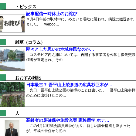
トピックス
記事配信一時休止のお詫び
８月4日午前の取材中に、めまいと嘔吐に襲われ、病院に搬送され
ました。 weboo…
雑草（コラム）
悶々とした思いの地域住民なのか…
コスモピア内之浦については、再開する事業者を公募し優先交渉
権者が選定され、その…
おおすみ雑記
日本最古？ 吾平山上陵参道の広葉杉巨木が…
先日、吾平山上陵公園の清掃のことは書いた。 吾平山上陵参拝
のために出掛けたこの…
人
高齢者の足確保や施設充実 家族留学 ホテ…
この4月に町議会議員選挙があり、新しい議会構成も決まった
が、平成の合併から初の…