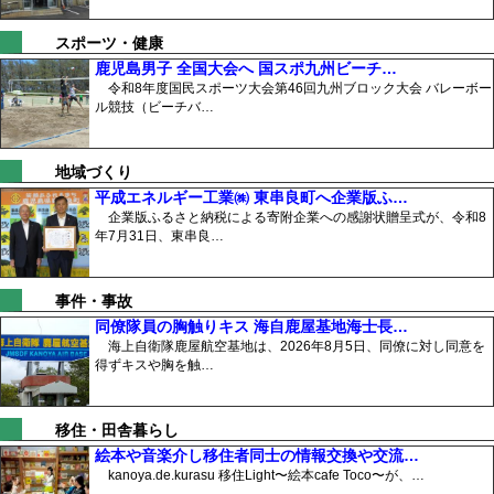
スポーツ・健康
鹿児島男子 全国大会へ 国スポ九州ビーチ…
令和8年度国民スポーツ大会第46回九州ブロック大会 バレーボー
ル競技（ビーチバ…
地域づくり
平成エネルギー工業㈱ 東串良町へ企業版ふ…
企業版ふるさと納税による寄附企業への感謝状贈呈式が、令和8
年7月31日、東串良…
事件・事故
同僚隊員の胸触りキス 海自鹿屋基地海士長…
海上自衛隊鹿屋航空基地は、2026年8月5日、同僚に対し同意を
得ずキスや胸を触…
移住・田舎暮らし
絵本や音楽介し移住者同士の情報交換や交流…
kanoya.de.kurasu 移住Light〜絵本cafe Toco〜が、…