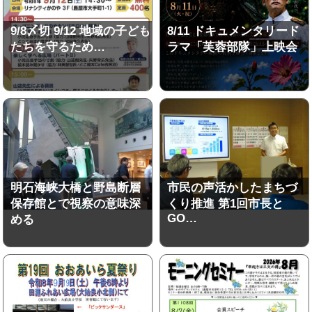
9/8〆切 9/12 地域の子ども
8/11 ドキュメンタリード
たちを守るため…
ラマ「芙蓉部隊」上映会
明石海峡大橋と野島断層
市民の声活かしたまちづ
保存館とで視察の意味深
くり推進 第1回市長と
GO…
める