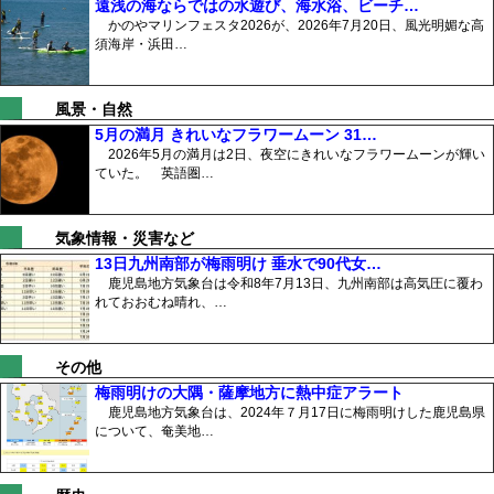
遠浅の海ならではの水遊び、海水浴、ビーチ…
かのやマリンフェスタ2026が、2026年7月20日、風光明媚な高
須海岸・浜田…
風景・自然
5月の満月 きれいなフラワームーン 31…
2026年5月の満月は2日、夜空にきれいなフラワームーンが輝い
ていた。 英語圏…
気象情報・災害など
13日九州南部が梅雨明け 垂水で90代女…
鹿児島地方気象台は令和8年7月13日、九州南部は高気圧に覆わ
れておおむね晴れ、…
その他
梅雨明けの大隅・薩摩地方に熱中症アラート
鹿児島地方気象台は、2024年７月17日に梅雨明けした鹿児島県
について、奄美地…