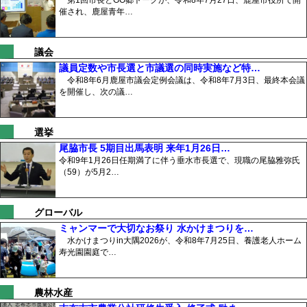
第1回市長とGO郷トークが、令和8年7月27日、鹿屋市役所で開
催され、鹿屋青年…
議会
議員定数や市長選と市議選の同時実施など特…
令和8年6月鹿屋市議会定例会議は、令和8年7月3日、最終本会議
を開催し、次の議…
選挙
尾脇市長 5期目出馬表明 来年1月26日…
令和9年1月26日任期満了に伴う垂水市長選で、現職の尾脇雅弥氏
（59）が5月2…
グローバル
ミャンマーで大切なお祭り 水かけまつりを…
水かけまつりin大隅2026が、令和8年7月25日、養護老人ホーム
寿光園園庭で…
農林水産