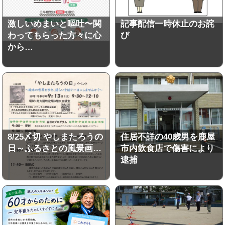
激しいめまいと嘔吐〜関
記事配信一時休止のお詫
わってもらった方々に心
び
から…
8/25〆切 やしまたろうの
住居不詳の40歳男を鹿屋
日～ふるさとの風景画…
市内飲食店で傷害により
逮捕