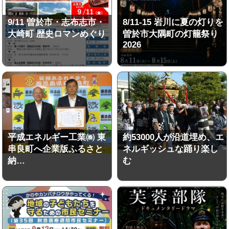
9/11 曽於市・志布志市・
8/11-15 岩川に夏の灯りを
大崎町 歴史ロマンめぐり
曽於市大隅町の灯籠祭り
2026
平成エネルギー工業㈱ 東
約53000人が沿道埋め、エ
串良町へ企業版ふるさと
ネルギッシュな踊り楽し
納…
む