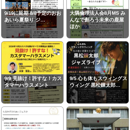
9/19に延期 8/8予定のおお
大隅倫理法人会8月MS み
あいら夏祭り ジ…
んなで創ろう未来の鹿屋
ほか
9/9 見抜け！許すな！カス
9/5 心も体もスウィングス
タマーハラスメント
ウィング 黒松錬太郎…