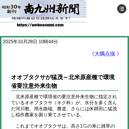
2025年10月28日 10時44分
《大隅点描 》
オオブタクサが猛茂～北米原産種で環境
省要注意外来生物
北米原産種で環境省の要注意外来生物に指定され
ているオオブタクサ（キク科）が、水分を多く含ん
だ河川敷、用水路端、農道、さらには休耕田に猛茂
し稲作農家を困り果てさせている。
これまでオオブタクサは、高さ1㍍の単に雑草の