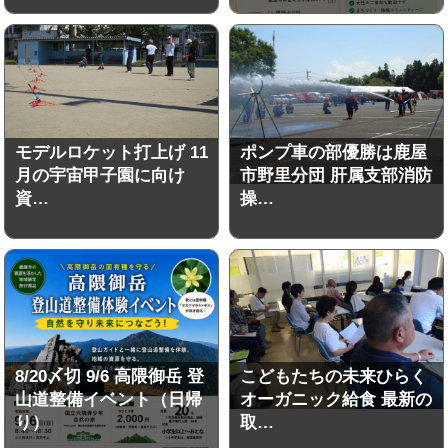
モデルロケット打上げ 11
ポンプ車の部優勝は鹿屋
月の宇宙甲子園に向け
市野里分団 肝属支部消防
資…
操…
8/20〆切 9/6 高隈御岳 登
こどもたちの未来ひらく
山道整備イベント（日帰
オーガニック給食 最新の
り）
取…