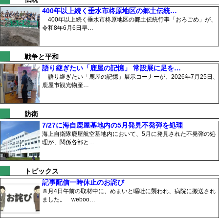
400年以上続く垂水市柊原地区の郷土伝統…
400年以上続く垂水市柊原地区の郷土伝統行事「おろごめ」が、
令和8年6月6日早…
戦争と平和
語り継ぎたい「鹿屋の記憶」 常設展に足を…
語り継ぎたい「鹿屋の記憶」展示コーナーが、2026年7月25日、
鹿屋市観光物産…
防衛
7/27に海自鹿屋基地内の5月発見不発弾を処理
海上自衛隊鹿屋航空基地内において、5月に発見された不発弾の処
理が、関係各部と…
トピックス
記事配信一時休止のお詫び
８月4日午前の取材中に、めまいと嘔吐に襲われ、病院に搬送され
ました。 weboo…