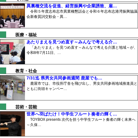
異裏種交流を促進、経営振興や企業誘致、雇…
令和５年度志布志市異業種懇話会と令和６年志布志港湾振興協議
会新春質詞交歓会・異…
医療・福祉
あたりまえを見つめ直す～みんなで考える介…
「あたりまえ」を見つめ直す～みんなで考える介護と地域～が、
令和8年7月11日、…
教育・社会
7/31迄 県男女共同参画週間 鹿屋でも…
鹿屋市では、市役所庁舎を飛び出し、男女共同参画地域推進員と
ともに街頭キャンペー…
芸術・芸能
世界へ羽ばたけ！中学生フルート奏者の輝く…
TOYBOX presents 次代を担う中学生フルート奏者の輝く未来へ
～久保…