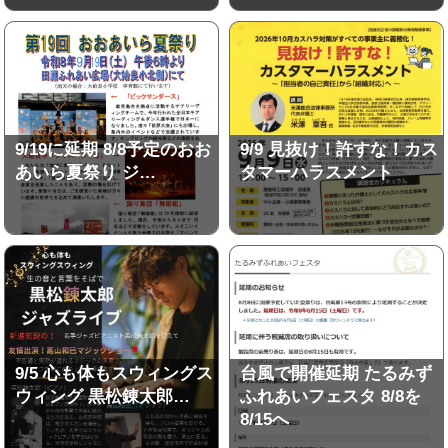
9/19に延期 8/8予定のおお
9/9 見抜け！許すな！カス
あいら夏祭り ジ…
タマーハラスメント
9/5 心も体もスウィングス
台風で開催延期 たるみず
ウィング 黒松錬太郎…
ふれあいフェスタ 8/8を
8/15へ