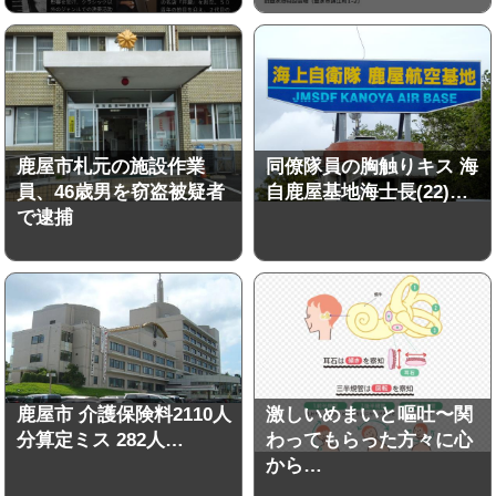
鹿屋市札元の施設作業
同僚隊員の胸触りキス 海
員、46歳男を窃盗被疑者
自鹿屋基地海士長(22)…
で逮捕
鹿屋市 介護保険料2110人
激しいめまいと嘔吐〜関
分算定ミス 282人…
わってもらった方々に心
から…