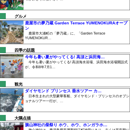
グルメ
鹿屋市の夢乃蔵 Garden Terrace YUMENOKURAオープ
ン
鹿屋市大浦町の「夢乃蔵」に、「Garden Terrace
YUMENOKUR…
四季の話題
今年も暑い夏がやってくる! 高須と浜田海…
今年も暑い夏がやってくる! 高須海水浴場、浜田海水浴場開設式
が、令和8年7月1…
観光
ダイヤモンド プリンセス 垂水ツアー カ…
日本生まれの大型豪華客船、ダイヤモンド・プリンセスのオプシ
ョナルツアー一行が、…
大隅点描
旗山神社の柴祭り ホウ、ホウ、ホンガラホ…