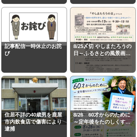
記事配信一時休止のお詫
8/25〆切 やしまたろうの
び
日～ふるさとの風景画…
住居不詳の40歳男を鹿屋
8/26 60才からのために
市内飲食店で傷害により
～定年後をたのしくす…
逮捕