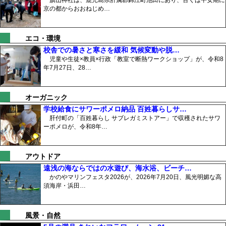
旗山神社は、鹿児島県肝属郡錦江町池田にあり、古くは平安期に
京の都からおおねじめ…
エコ・環境
校舎での暑さと寒さを緩和 気候変動や脱…
児童や生徒×教員×行政「教室で断熱ワークショップ」が、令和8
年7月27日、28…
オーガニック
学校給食にサワーポメロ納品 百姓暮らしサ…
肝付町の「百姓暮らし サブレガミストアー」で収穫されたサワ
ーポメロが、令和8年…
アウトドア
遠浅の海ならではの水遊び、海水浴、ビーチ…
かのやマリンフェスタ2026が、2026年7月20日、風光明媚な高
須海岸・浜田…
風景・自然