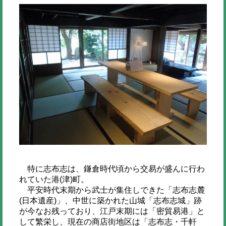
特に志布志は、鎌倉時代頃から交易が盛んに行わ
れていた港(津)町。
平安時代末期から武士が集住しできた「志布志麓
(日本遺産)」、中世に築かれた山城「志布志城」跡
が今なお残っており、江戸末期には「密貿易港」と
して繁栄し、現在の商店街地区は「志布志・千軒