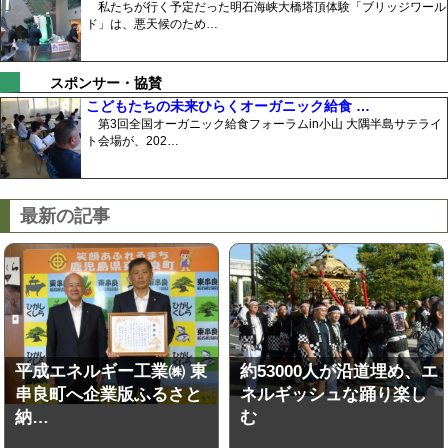
私たちが行く予定だった明石海峡大橋塔頂体験「ブリッジワール
ド」は、悪天候のため…
スポンサー・協賛
こどもたちの未来ひらくオーガニック給食 …
第3回全国オーガニック給食フォーラムin小山 大隅半島サテライ
ト会場が、202…
最新の記事
平成エネルギー工業㈱ 東
約53000人が沿道埋め、エ
串良町へ企業版ふるさと
ネルギッシュな踊り楽し
納…
む