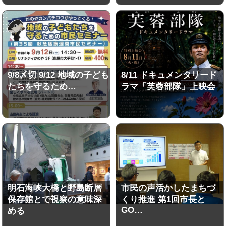
9/8〆切 9/12 地域の子ども
8/11 ドキュメンタリード
たちを守るため…
ラマ「芙蓉部隊」上映会
明石海峡大橋と野島断層
市民の声活かしたまちづ
保存館とで視察の意味深
くり推進 第1回市長と
GO…
める