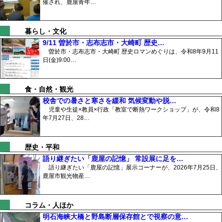
催され、鹿屋青年…
暮らし・文化
9/11 曽於市・志布志市・大崎町 歴史…
曽於市・志布志市・大崎町 歴史ロマンめぐりは、令和8年9月11
日(金)9:00…
食・自然・観光
校舎での暑さと寒さを緩和 気候変動や脱…
児童や生徒×教員×行政「教室で断熱ワークショップ」が、令和8
年7月27日、28…
歴史・平和
語り継ぎたい「鹿屋の記憶」 常設展に足を…
語り継ぎたい「鹿屋の記憶」展示コーナーが、2026年7月25日、
鹿屋市観光物産…
コラム・人ほか
明石海峡大橋と野島断層保存館とで視察の意…