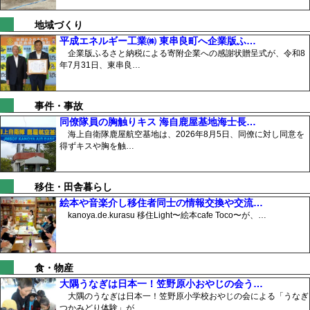
地域づくり
平成エネルギー工業㈱ 東串良町へ企業版ふ…
企業版ふるさと納税による寄附企業への感謝状贈呈式が、令和8
年7月31日、東串良…
事件・事故
同僚隊員の胸触りキス 海自鹿屋基地海士長…
海上自衛隊鹿屋航空基地は、2026年8月5日、同僚に対し同意を
得ずキスや胸を触…
移住・田舎暮らし
絵本や音楽介し移住者同士の情報交換や交流…
kanoya.de.kurasu 移住Light〜絵本cafe Toco〜が、…
食・物産
大隅うなぎは日本一！笠野原小おやじの会う…
大隅のうなぎは日本一！笠野原小学校おやじの会による「うなぎ
つかみどり体験」が、…