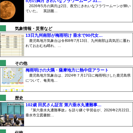
5月の満月 きれいなフラワームーン 31…
2026年5月の満月は2日、夜空にきれいなフラワームーンが輝い
ていた。 英語圏…
気象情報・災害など
13日九州南部が梅雨明け 垂水で90代女…
鹿児島地方気象台は令和8年7月13日、九州南部は高気圧に覆わ
れておおむね晴れ、…
その他
梅雨明けの大隅・薩摩地方に熱中症アラート
鹿児島地方気象台は、2024年７月17日に梅雨明けした鹿児島県
について、奄美地…
歴史
102歳 田尻さん証言 第六垂水丸遭難事…
『第六垂水丸遭難事故』を語り継ぐ学習会が、2026年2月22日、
垂水市立図書館…
伝統