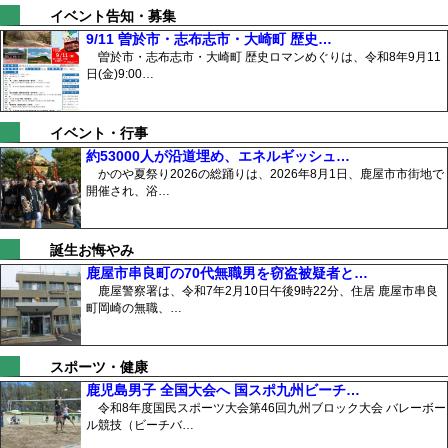
イベント告知・募集
9/11 曽於市・志布志市・大崎町 歴史…
曽於市・志布志市・大崎町 歴史ロマンめぐりは、令和8年9月11
日(金)9:00…
イベント・行事
約53000人が沿道埋め、エネルギッシュ…
かのや夏祭り2026の総踊りは、2026年8月1日、鹿屋市市街地で
開催され、浴…
誕生お悔やみ
鹿屋市串良町の70代無職男を窃盗被疑者と…
鹿屋警察署は、令和7年2月10日午後9時22分、住居 鹿屋市串良
町岡崎の無職、…
スポーツ・健康
鹿児島男子 全国大会へ 国スポ九州ビーチ…
令和8年度国民スポーツ大会第46回九州ブロック大会 バレーボー
ル競技（ビーチバ…