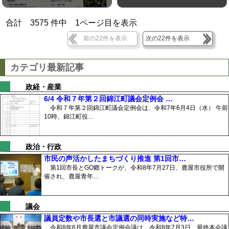
合計
3575
件中
1
ページ目を表示
前の22件を表示
次の22件を表示
カテゴリ最新記事
政経・産業
6/4 令和７年第２回錦江町議会定例会 …
令和７年第２回錦江町議会定例会は、令和7年6月4日（水） 午前
10時、錦江町役…
政治・行政
市民の声活かしたまちづくり推進 第1回市…
第1回市長とGO郷トークが、令和8年7月27日、鹿屋市役所で開
催され、鹿屋青年…
議会
議員定数や市長選と市議選の同時実施など特…
令和8年6月鹿屋市議会定例会議は、令和8年7月3日、最終本会議