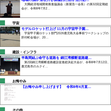
大隅経済地域開発推進協議会（新屋浩一会長）の第32回定期総
会が、令和8年7月2…
宇宙
モデルロケット打上げ 11月の宇宙甲子園…
宇宙甲子園ロケット部門2026鹿児島大会事前ワークショップの
肝付町会場が、20…
建設・インフラ
半島間結ぶ命守る道路を 錦江湾横断道路建…
第2回錦江湾横断道路建設促進総決起大会が、令和8年7月12日、
鹿児島市のカクイ…
お悔やみ
【お悔やみ申し上げます】 令和8年4月直…
その他