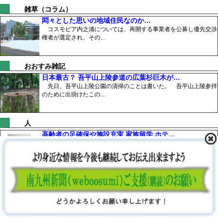
雑草（コラム）
悶々とした思いの地域住民なのか…
コスモピア内之浦については、再開する事業者を公募し優先交渉
権者が選定され、その…
おおすみ雑記
日本最古？ 吾平山上陵参道の広葉杉巨木が…
先日、吾平山上陵公園の清掃のことは書いた。 吾平山上陵参拝
のために出掛けたこの…
人
高齢者の足確保や施設充実 家族留学 ホテ…
この4月に町議会議員選挙があり、新しい議会構成も決まった
が、平成の合併から初の…
鹿屋経済同友クラブ
明石海峡大橋と野島断層保存館とで視察の意…
私たちが行く予定だった明石海峡大橋塔頂体験「ブリッジワール
ド」は、悪天候のため…