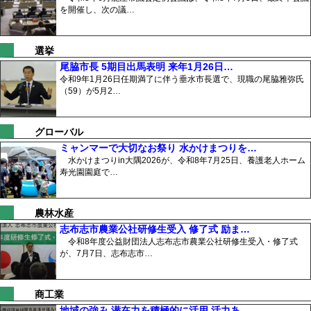
を開催し、次の議…
選挙
尾脇市長 5期目出馬表明 来年1月26日…
令和9年1月26日任期満了に伴う垂水市長選で、現職の尾脇雅弥氏
（59）が5月2…
グローバル
ミャンマーで大切なお祭り 水かけまつりを…
水かけまつりin大隅2026が、令和8年7月25日、養護老人ホーム
寿光園園庭で…
農林水産
志布志市農業公社研修生受入 修了式 励ま…
令和8年度公益財団法人志布志市農業公社研修生受入・修了式
が、7月7日、志布志市…
商工業
地域の強み 潜在力を積極的に活用 活力あ…