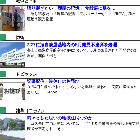
戦争と平和
語り継ぎたい「鹿屋の記憶」 常設展に足を…
語り継ぎたい「鹿屋の記憶」展示コーナーが、2026年7月25日、
鹿屋市観光物産…
防衛
7/27に海自鹿屋基地内の5月発見不発弾を処理
海上自衛隊鹿屋航空基地内において、5月に発見された不発弾の処
理が、関係各部と…
トピックス
記事配信一時休止のお詫び
８月4日午前の取材中に、めまいと嘔吐に襲われ、病院に搬送され
ました。 weboo…
雑草（コラム）
悶々とした思いの地域住民なのか…
コスモピア内之浦については、再開する事業者を公募し優先交渉
権者が選定され、その…