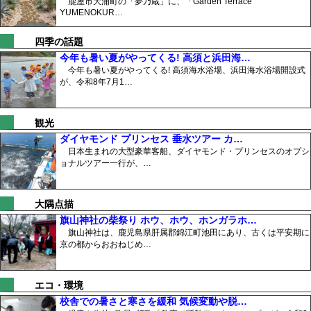
鹿屋市大浦町の「夢乃蔵」に、「Garden Terrace
YUMENOKUR…
四季の話題
今年も暑い夏がやってくる! 高須と浜田海…
今年も暑い夏がやってくる! 高須海水浴場、浜田海水浴場開設式
が、令和8年7月1…
観光
ダイヤモンド プリンセス 垂水ツアー カ…
日本生まれの大型豪華客船、ダイヤモンド・プリンセスのオプシ
ョナルツアー一行が、…
大隅点描
旗山神社の柴祭り ホウ、ホウ、ホンガラホ…
旗山神社は、鹿児島県肝属郡錦江町池田にあり、古くは平安期に
京の都からおおねじめ…
エコ・環境
校舎での暑さと寒さを緩和 気候変動や脱…