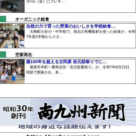
月5日（金）にプレオ…
オーガニック給食
自然の力で育った野菜のおいしさを学校給食…
大崎町の全小・中学校で、地元の有機食材を使った給食が、令和
7年度2学期からスタ…
空家再生
築100年を超える古民家 岩元邸祭りでに…
鹿屋市本町一番商店街「岩元邸夏祭り」が、令和7年8月23日、
同邸で開催され、多…