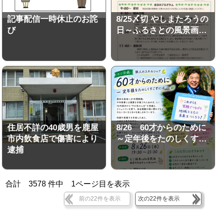
記事配信一時休止のお詫
8/25〆切 やしまたろうの
び
日～ふるさとの風景画…
住居不詳の40歳男を鹿屋
8/26 60才からのために
市内飲食店で傷害により
～定年後をたのしくす…
逮捕
合計
3578
件中
1
ページ目を表示
前の22件を表示
次の22件を表示