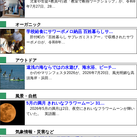
児童や生徒×教員×行政「教室で断熱ワークショップ」が、令和8
年7月27日、28…
オーガニック
学校給食にサワーポメロ納品 百姓暮らしサ…
肝付町の「百姓暮らし サブレガミストアー」で収穫されたサワ
ーポメロが、令和8年…
アウトドア
遠浅の海ならではの水遊び、海水浴、ビーチ…
かのやマリンフェスタ2026が、2026年7月20日、風光明媚な高
須海岸・浜田…
風景・自然
5月の満月 きれいなフラワームーン 31…
2026年5月の満月は2日、夜空にきれいなフラワームーンが輝い
ていた。 英語圏…
気象情報・災害など