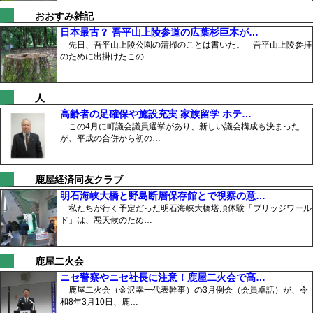
おおすみ雑記
日本最古？ 吾平山上陵参道の広葉杉巨木が…
先日、吾平山上陵公園の清掃のことは書いた。 吾平山上陵参拝
のために出掛けたこの…
人
高齢者の足確保や施設充実 家族留学 ホテ…
この4月に町議会議員選挙があり、新しい議会構成も決まった
が、平成の合併から初の…
鹿屋経済同友クラブ
明石海峡大橋と野島断層保存館とで視察の意…
私たちが行く予定だった明石海峡大橋塔頂体験「ブリッジワール
ド」は、悪天候のため…
鹿屋二火会
ニセ警察やニセ社長に注意！鹿屋二火会で髙…
鹿屋二火会（金沢幸一代表幹事）の3月例会（会員卓話）が、令
和8年3月10日、鹿…