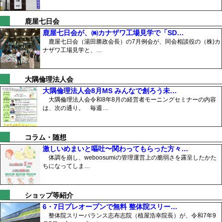
鹿屋七日会
鹿屋七日会が、㈱カナザワ工場見学で「SD…
鹿屋七日会（湯田勝政会長）の7月例会が、同会相談役の（株)カ
ナザワ工場見学と、…
大隅倫理法人会
大隅倫理法人会8月MS みんなで創ろう未…
大隅倫理法人会令和8年8月の経営者モーニングセミナーの内容
は、次の通り。 毎週…
コラム・随想
激しいめまいと嘔吐〜関わってもらった方々…
体調を崩し、weboosumiの管理運営上の脆弱さを露呈したかた
ちになってしま…
ショップ等紹介
6・7日プレオープンで無料 整体院スリー…
整体院スリーバランス志布志院（植屋浩幸院長）が、令和7年9