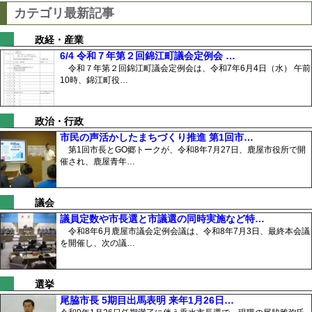
カテゴリ最新記事
政経・産業
6/4 令和７年第２回錦江町議会定例会 …
令和７年第２回錦江町議会定例会は、令和7年6月4日（水） 午前
10時、錦江町役…
政治・行政
市民の声活かしたまちづくり推進 第1回市…
第1回市長とGO郷トークが、令和8年7月27日、鹿屋市役所で開
催され、鹿屋青年…
議会
議員定数や市長選と市議選の同時実施など特…
令和8年6月鹿屋市議会定例会議は、令和8年7月3日、最終本会議
を開催し、次の議…
選挙
尾脇市長 5期目出馬表明 来年1月26日…