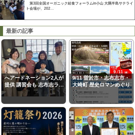
第3回全国オーガニック給食フォーラムin小山 大隅半島サテライ
ト会場が、202…
最新の記事
へアードネーション2人が
9/11 曽於市・志布志市・
提供 講習会も 志布志ラ…
大崎町 歴史ロマンめぐり