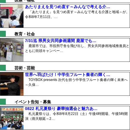
医療・福祉
あたりまえを見つめ直す～みんなで考える介…
「あたりまえ」を見つめ直す～みんなで考える介護と地域～が、
令和8年7月11日、…
教育・社会
7/31迄 県男女共同参画週間 鹿屋でも…
鹿屋市では、市役所庁舎を飛び出し、男女共同参画地域推進員と
ともに街頭キャンペー…
芸術・芸能
世界へ羽ばたけ！中学生フルート奏者の輝く…
TOYBOX presents 次代を担う中学生フルート奏者の輝く未来へ
～久保…
イベント告知・募集
0822 札元夏祭り 豪華抽選会と魅力あ…
札元夏祭りは、令和8年8月22日（土）午後4時開場、午後5時開
演（雨天順延～2…