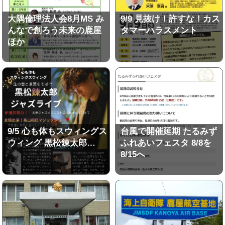
大隅倫理法人会8月MS み
9/9 見抜け！許すな！カス
んなで創ろう未来の鹿屋
タマーハラスメント
ほか
9/5 心も体もスウィングス
台風で開催延期 たるみず
ウィング 黒松錬太郎…
ふれあいフェスタ 8/8を
8/15へ