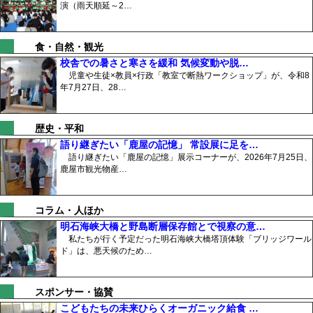
演（雨天順延～2…
食・自然・観光
校舎での暑さと寒さを緩和 気候変動や脱…
児童や生徒×教員×行政「教室で断熱ワークショップ」が、令和8
年7月27日、28…
歴史・平和
語り継ぎたい「鹿屋の記憶」 常設展に足を…
語り継ぎたい「鹿屋の記憶」展示コーナーが、2026年7月25日、
鹿屋市観光物産…
コラム・人ほか
明石海峡大橋と野島断層保存館とで視察の意…
私たちが行く予定だった明石海峡大橋塔頂体験「ブリッジワール
ド」は、悪天候のため…
スポンサー・協賛
こどもたちの未来ひらくオーガニック給食 …