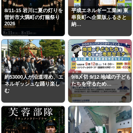
8/11-15 岩川に夏の灯りを
平成エネルギー工業㈱ 東
曽於市大隅町の灯籠祭り
串良町へ企業版ふるさと
2026
納…
約53000人が沿道埋め、エ
9/8〆切 9/12 地域の子ども
ネルギッシュな踊り楽し
たちを守るため…
む