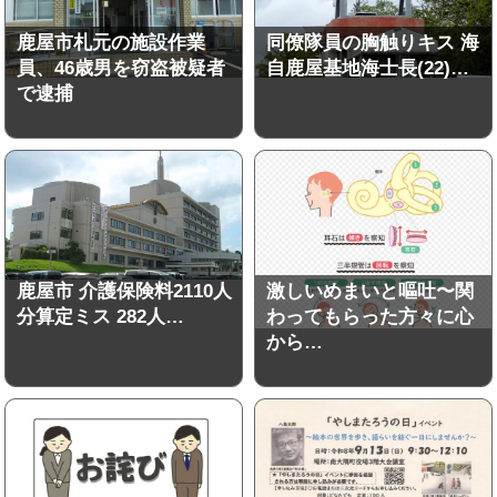
鹿屋市札元の施設作業
同僚隊員の胸触りキス 海
員、46歳男を窃盗被疑者
自鹿屋基地海士長(22)…
で逮捕
鹿屋市 介護保険料2110人
激しいめまいと嘔吐〜関
分算定ミス 282人…
わってもらった方々に心
から…