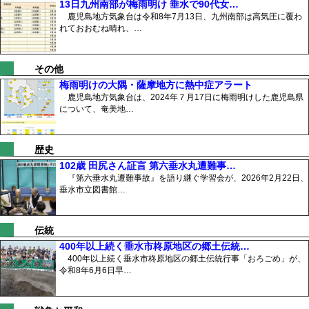
13日九州南部が梅雨明け 垂水で90代女…
鹿児島地方気象台は令和8年7月13日、九州南部は高気圧に覆わ
れておおむね晴れ、…
その他
梅雨明けの大隅・薩摩地方に熱中症アラート
鹿児島地方気象台は、2024年７月17日に梅雨明けした鹿児島県
について、奄美地…
歴史
102歳 田尻さん証言 第六垂水丸遭難事…
『第六垂水丸遭難事故』を語り継ぐ学習会が、2026年2月22日、
垂水市立図書館…
伝統
400年以上続く垂水市柊原地区の郷土伝統…
400年以上続く垂水市柊原地区の郷土伝統行事「おろごめ」が、
令和8年6月6日早…