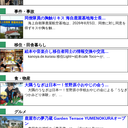
事件・事故
同僚隊員の胸触りキス 海自鹿屋基地海士長…
海上自衛隊鹿屋航空基地は、2026年8月5日、同僚に対し同意を
得ずキスや胸を触…
移住・田舎暮らし
絵本や音楽介し移住者同士の情報交換や交流…
kanoya.de.kurasu 移住Light〜絵本cafe Toco〜が、…
食・物産
大隅うなぎは日本一！笠野原小おやじの会う…
大隅のうなぎは日本一！笠野原小学校おやじの会による「うなぎ
つかみどり体験」が、…
グルメ
鹿屋市の夢乃蔵 Garden Terrace YUMENOKURAオープ
ン