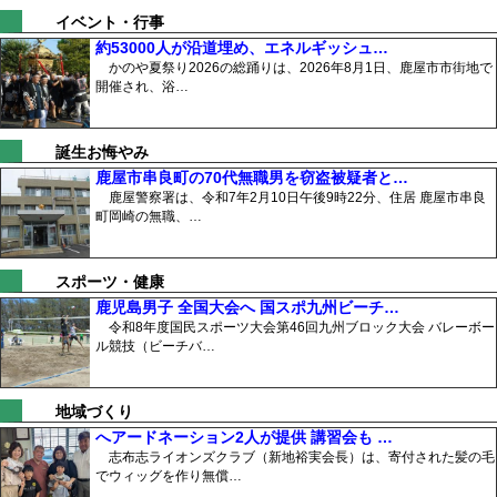
イベント・行事
約53000人が沿道埋め、エネルギッシュ…
かのや夏祭り2026の総踊りは、2026年8月1日、鹿屋市市街地で
開催され、浴…
誕生お悔やみ
鹿屋市串良町の70代無職男を窃盗被疑者と…
鹿屋警察署は、令和7年2月10日午後9時22分、住居 鹿屋市串良
町岡崎の無職、…
スポーツ・健康
鹿児島男子 全国大会へ 国スポ九州ビーチ…
令和8年度国民スポーツ大会第46回九州ブロック大会 バレーボー
ル競技（ビーチバ…
地域づくり
へアードネーション2人が提供 講習会も …
志布志ライオンズクラブ（新地裕実会長）は、寄付された髪の毛
でウィッグを作り無償…