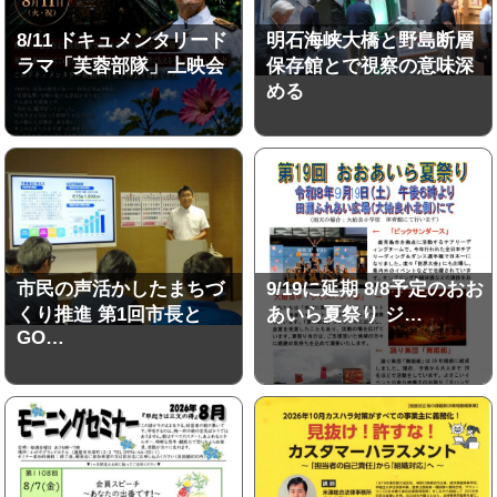
8/11 ドキュメンタリード
明石海峡大橋と野島断層
ラマ「芙蓉部隊」上映会
保存館とで視察の意味深
める
市民の声活かしたまちづ
9/19に延期 8/8予定のおお
くり推進 第1回市長と
あいら夏祭り ジ…
GO…