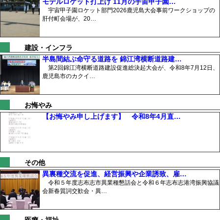
モデルロケット打上げ 11月の宇宙甲子園…
宇宙甲子園ロケット部門2026鹿児島大会事前ワークショップの
肝付町会場が、20…
建設・インフラ
半島間結ぶ命守る道路を 錦江湾横断道路建…
第2回錦江湾横断道路建設促進総決起大会が、令和8年7月12日、
鹿児島市のカクイ…
お悔やみ
【お悔やみ申し上げます】 令和8年4月直…
その他
異裏種交流を促進、経営振興や企業誘致、雇…
令和５年度志布志市異業種懇話会と令和６年志布志港湾振興協議
会新春質詞交歓会・異…