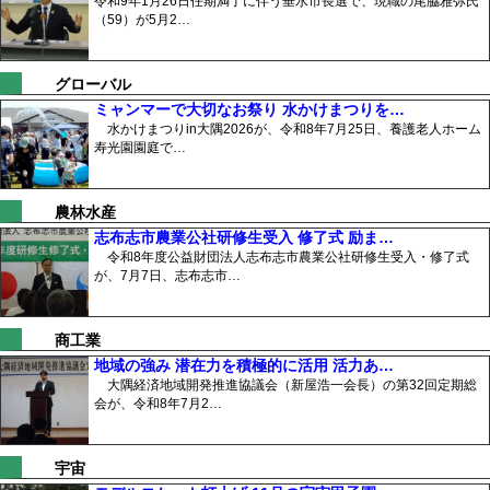
令和9年1月26日任期満了に伴う垂水市長選で、現職の尾脇雅弥氏
（59）が5月2…
グローバル
ミャンマーで大切なお祭り 水かけまつりを…
水かけまつりin大隅2026が、令和8年7月25日、養護老人ホーム
寿光園園庭で…
農林水産
志布志市農業公社研修生受入 修了式 励ま…
令和8年度公益財団法人志布志市農業公社研修生受入・修了式
が、7月7日、志布志市…
商工業
地域の強み 潜在力を積極的に活用 活力あ…
大隅経済地域開発推進協議会（新屋浩一会長）の第32回定期総
会が、令和8年7月2…
宇宙