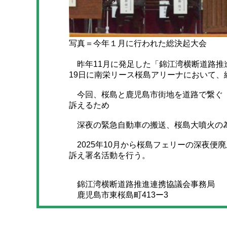
写真＝今年１月に行われた総決起大会
昨年11月に発足した「錦江湾横断道路推
19日に南栄リース桜島アリーナにおいて、
今回、桜島と鹿児島市街地を道路で繋ぐ「
訴えるため
深夜の緊急自動車の搬送、桜島大噴火の為
2025年10月から桜島フェリーの深夜便
訴え署名活動を行う。
錦江湾横断道路推進連携協議会事務局
鹿児島市東桜島町413ー3