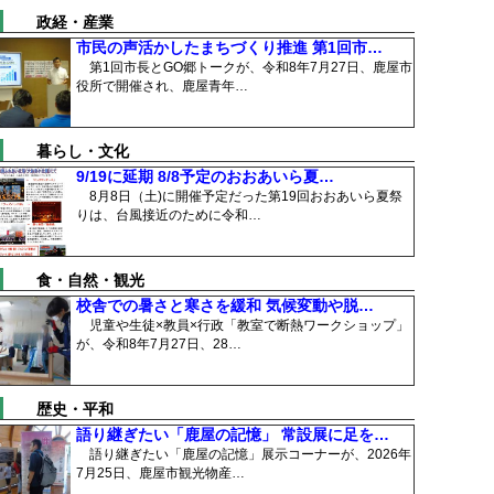
政経・産業
市民の声活かしたまちづくり推進 第1回市…
第1回市長とGO郷トークが、令和8年7月27日、鹿屋市
役所で開催され、鹿屋青年…
暮らし・文化
9/19に延期 8/8予定のおおあいら夏…
8月8日（土)に開催予定だった第19回おおあいら夏祭
りは、台風接近のために令和…
食・自然・観光
校舎での暑さと寒さを緩和 気候変動や脱…
児童や生徒×教員×行政「教室で断熱ワークショップ」
が、令和8年7月27日、28…
歴史・平和
語り継ぎたい「鹿屋の記憶」 常設展に足を…
語り継ぎたい「鹿屋の記憶」展示コーナーが、2026年
7月25日、鹿屋市観光物産…