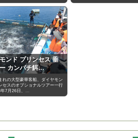
モンド プリンセス 垂
ー カンパチ餌…
れの大型豪華客船、ダイヤモン
ンセスのオプショナルツアー一行
年7月26日、…