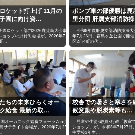
ロケット打上げ 11月の
ポンプ車の部優勝は鹿
子園に向け資…
里分団 肝属支部消防操
園ロケット部門2026鹿児島大会事
令和8年度肝属支部消防操法大
ショップの肝付町会場が、2026年7
年7月26日、霧島ヶ丘公園で開
肝…
区2市4町の代…
たちの未来ひらくオー
校舎での暑さと寒さを
ク給食 最新の取…
候変動や脱炭素等も…
国オーガニック給食フォーラムin小
児童や生徒×教員×行政「教室
島サテライト会場が、2026年7月25
ショップ」が、令和8年7月27日
…
中学校3年生…