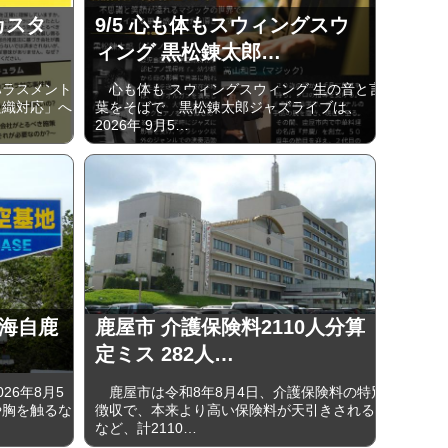
カスタ
9/5 心も体もスウィングスウ
ィング 黒松錬太郎…
ラスメント
心も体も スウィングスウィング 生の音と言
組織対応」へ
葉をそばで 黒松錬太郎ジャズライブは、
2026年 9⽉5…
 海自鹿
鹿屋市 介護保険料2110人分算
定ミス 282人…
6年8月5
鹿屋市は令和8年8月4日、介護保険料の特別
や胸を触るな
徴収で、本来より高い保険料が天引きされる
など、計2110…