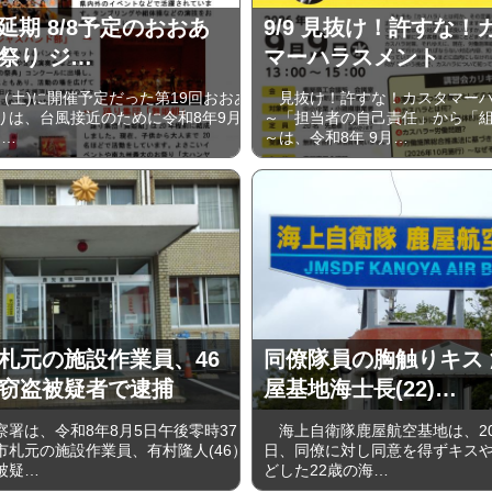
に延期 8/8予定のおおあ
9/9 見抜け！許すな！
祭り ジ…
マーハラスメント
（土)に開催予定だった第19回おおあ
見抜け！許すな！カスタマーハ
りは、台風接近のために令和8年9月
～「担当者の自己責任」から「
)…
～は、令和8年 9月…
札元の施設作業員、46
同僚隊員の胸触りキス
窃盗被疑者で逮捕
屋基地海士長(22)…
署は、令和8年8月5日午後零時37
海上自衛隊鹿屋航空基地は、202
市札元の施設作業員、有村隆人(46）
日、同僚に対し同意を得ずキス
被疑…
どした22歳の海…