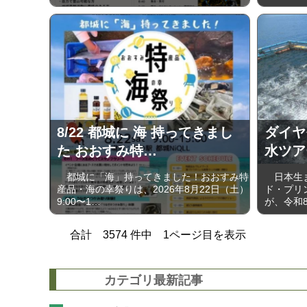
8/22 都城に 海 持ってきまし
ダイヤ
た おおすみ特…
水ツア
都城に「海」持ってきました！おおすみ特
日本生ま
産品・海の幸祭りは、2026年8月22日（土）
ド・プリ
9:00〜1…
が、令和8
合計
3574
件中
1
ページ目を表示
カテゴリ最新記事