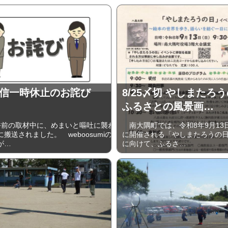
信一時休止のお詫び
8/25〆切 やしまたろ
ふるさとの風景画…
午前の取材中に、めまいと嘔吐に襲わ
南大隅町では、令和8年9月13
搬送されました。 weboosumiの
に開催される「やしまたろうの
が…
に向けて、ふるさ…