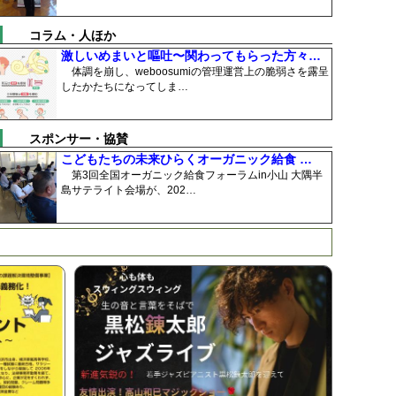
コラム・人ほか
激しいめまいと嘔吐〜関わってもらった方々…
体調を崩し、weboosumiの管理運営上の脆弱さを露呈
したかたちになってしま…
スポンサー・協賛
こどもたちの未来ひらくオーガニック給食 …
第3回全国オーガニック給食フォーラムin小山 大隅半
島サテライト会場が、202…