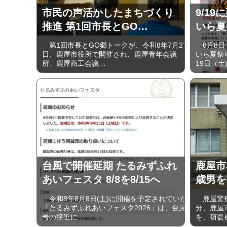
市民の声活かしたまちづくり
9/19
推進 第1回市長とGO…
いら夏
第1回市長とGO郷トークが、令和8年7月27
8月8日
日、鹿屋市役所で開催され、鹿屋青年会議
いら夏祭
所、鹿屋商工会議…
19日（土
台風で開催延期 たるみずふれ
鹿屋市
あいフェスタ 8/8を8/15へ
歳男を
令和8年8月8日(土)に開催を予定されていた
鹿屋警察
「たるみずふれあいフェスタ2026」は、台風
分、鹿屋
号の接近に…
を、窃盗