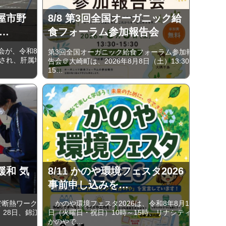
屋市野
8/8 第3回全国オーガニック給
…
食フォーラム参加報告会
会が、令和8
第3回全国オーガニック給食フォーラム参加報
催され、肝属地
告会＠大崎町は、2026年8月8日（土）13:30-
15…
緩和 気
8/11 かのや環境フェスタ2026
事前申し込みを…
で断熱ワーク
かのや環境フェスタ2026は、令和8年8月11
、28日、錦江
日（火曜日・祝日）10時～15時、リナシティ
かのやで…