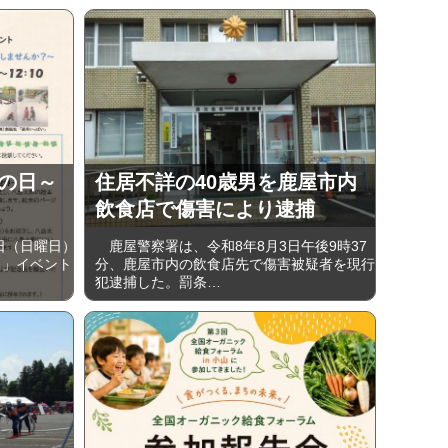
うの日～
住居不詳の40歳男を鹿屋市内
飲食店で傷害により逮捕
日（日曜日）
鹿屋警察署は、令和8年8月3日午後9時37
日」イベント
分、鹿屋市内の飲食店先で傷害被疑者を現行
犯逮捕した。罰条…