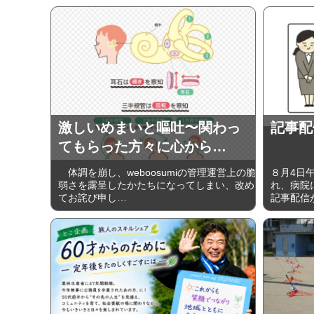
激しいめまいと嘔吐〜関わっ
記事配
てもらった方々に心から…
体調を崩し、weboosumiの管理運営上の脆
８月4日
弱さを露呈したかたちになってしまい、改め
れ、病院に
てお詫び申し…
記事配信