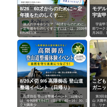
8/26 60才からのために～定
モデル
年後をたのしくす…
宇宙甲
旅人のスキルシェア「60才からのために」
宇宙甲子
～定年後をたのしくすごずには～は、2026年
前ワーク
8月26日(水…
月26日、
8/20〆切 9/6 高隈御岳 登山道
こども
整備イベント（日帰り）
ガニッ
高隈御岳 登山道整備イベント（日帰り）
第3回全
は、令和8年9月6日（日）8：40～16：30、国
山 大隅半
立大隅青少…
日、リナ