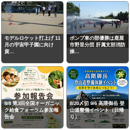
モデルロケット打上げ 11
ポンプ車の部優勝は鹿屋
月の宇宙甲子園に向け
市野里分団 肝属支部消防
資…
操…
8/8 第3回全国オーガニッ
8/20〆切 9/6 高隈御岳 登
ク給食フォーラム参加報
山道整備イベント（日帰
告会
り）