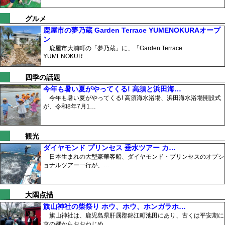
グルメ
鹿屋市の夢乃蔵 Garden Terrace YUMENOKURAオープ
ン
鹿屋市大浦町の「夢乃蔵」に、「Garden Terrace
YUMENOKUR…
四季の話題
今年も暑い夏がやってくる! 高須と浜田海…
今年も暑い夏がやってくる! 高須海水浴場、浜田海水浴場開設式
が、令和8年7月1…
観光
ダイヤモンド プリンセス 垂水ツアー カ…
日本生まれの大型豪華客船、ダイヤモンド・プリンセスのオプシ
ョナルツアー一行が、…
大隅点描
旗山神社の柴祭り ホウ、ホウ、ホンガラホ…
旗山神社は、鹿児島県肝属郡錦江町池田にあり、古くは平安期に
京の都からおおねじめ…