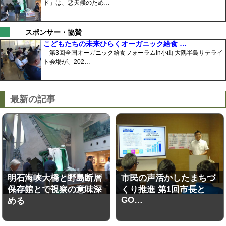
ド」は、悪天候のため…
スポンサー・協賛
こどもたちの未来ひらくオーガニック給食 …
第3回全国オーガニック給食フォーラムin小山 大隅半島サテライ
ト会場が、202…
最新の記事
明石海峡大橋と野島断層
市民の声活かしたまちづ
保存館とで視察の意味深
くり推進 第1回市長と
GO…
める