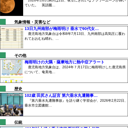
2026年5月の満月は2日、夜空にきれいなフラワームーンが輝い
ていた。 英語圏…
気象情報・災害など
13日九州南部が梅雨明け 垂水で90代女…
鹿児島地方気象台は令和8年7月13日、九州南部は高気圧に覆わ
れておおむね晴れ、…
その他
梅雨明けの大隅・薩摩地方に熱中症アラート
鹿児島地方気象台は、2024年７月17日に梅雨明けした鹿児島県
について、奄美地…
歴史
102歳 田尻さん証言 第六垂水丸遭難事…
『第六垂水丸遭難事故』を語り継ぐ学習会が、2026年2月22日、
垂水市立図書館…
伝統