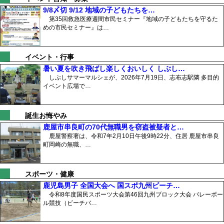
9/8〆切 9/12 地域の子どもたちを…
第35回救急医療週間市民セミナー『地域の子どもたちを守るた
めの市民セミナー』は…
イベント・行事
暑い夏を吹き飛ばし楽しくおいしく しぶし…
しぶしサマーマルシェが、2026年7月19日、志布志駅隣 多目的
イベント広場で…
誕生お悔やみ
鹿屋市串良町の70代無職男を窃盗被疑者と…
鹿屋警察署は、令和7年2月10日午後9時22分、住居 鹿屋市串良
町岡崎の無職、…
スポーツ・健康
鹿児島男子 全国大会へ 国スポ九州ビーチ…
令和8年度国民スポーツ大会第46回九州ブロック大会 バレーボー
ル競技（ビーチバ…