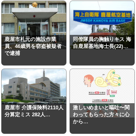
鹿屋市札元の施設作業
同僚隊員の胸触りキス 海
員、46歳男を窃盗被疑者
自鹿屋基地海士長(22)…
で逮捕
鹿屋市 介護保険料2110人
激しいめまいと嘔吐〜関
分算定ミス 282人…
わってもらった方々に心
から…