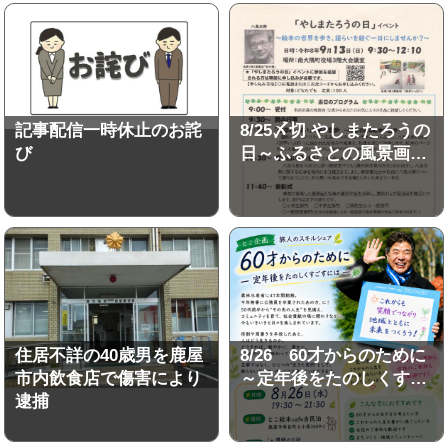
記事配信一時休止のお詫
8/25〆切 やしまたろうの
び
日～ふるさとの風景画…
住居不詳の40歳男を鹿屋
8/26 60才からのために
市内飲食店で傷害により
～定年後をたのしくす…
逮捕