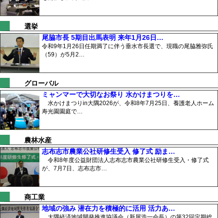
選挙
尾脇市長 5期目出馬表明 来年1月26日…
令和9年1月26日任期満了に伴う垂水市長選で、現職の尾脇雅弥氏
（59）が5月2…
グローバル
ミャンマーで大切なお祭り 水かけまつりを…
水かけまつりin大隅2026が、令和8年7月25日、養護老人ホーム
寿光園園庭で…
農林水産
志布志市農業公社研修生受入 修了式 励ま…
令和8年度公益財団法人志布志市農業公社研修生受入・修了式
が、7月7日、志布志市…
商工業
地域の強み 潜在力を積極的に活用 活力あ…
大隅経済地域開発推進協議会（新屋浩一会長）の第32回定期総