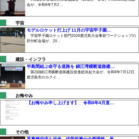
会が、令和8年7月2…
宇宙
モデルロケット打上げ 11月の宇宙甲子園…
宇宙甲子園ロケット部門2026鹿児島大会事前ワークショップの
肝付町会場が、20…
建設・インフラ
半島間結ぶ命守る道路を 錦江湾横断道路建…
第2回錦江湾横断道路建設促進総決起大会が、令和8年7月12日、
鹿児島市のカクイ…
お悔やみ
【お悔やみ申し上げます】 令和8年4月直…
その他
異裏種交流を促進、経営振興や企業誘致、雇…