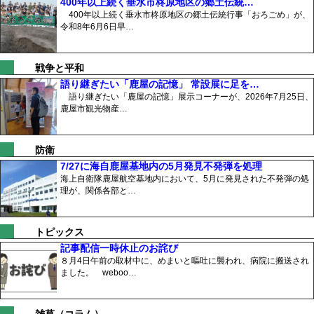
400年以上続く垂水市柊原地区の郷土伝統…
400年以上続く垂水市柊原地区の郷土伝統行事「おろごめ」が、
令和8年6月6日早…
戦争と平和
語り継ぎたい「鹿屋の記憶」 常設展に足を…
語り継ぎたい「鹿屋の記憶」展示コーナーが、2026年7月25日、
鹿屋市観光物産…
防衛
7/27に海自鹿屋基地内の5月発見不発弾を処理
海上自衛隊鹿屋航空基地内において、5月に発見された不発弾の処
理が、関係各部と…
トピックス
記事配信一時休止のお詫び
８月4日午前の取材中に、めまいと嘔吐に襲われ、病院に搬送され
ました。 weboo…
雑草（コラム）