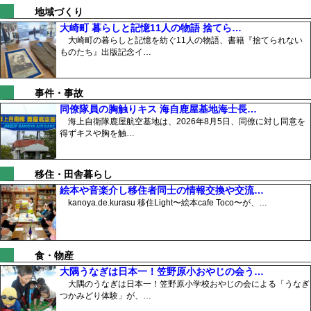
地域づくり
大崎町 暮らしと記憶11人の物語 捨てら…
大崎町の暮らしと記憶を紡ぐ11人の物語、書籍『捨てられない
ものたち』出版記念イ…
事件・事故
同僚隊員の胸触りキス 海自鹿屋基地海士長…
海上自衛隊鹿屋航空基地は、2026年8月5日、同僚に対し同意を
得ずキスや胸を触…
移住・田舎暮らし
絵本や音楽介し移住者同士の情報交換や交流…
kanoya.de.kurasu 移住Light〜絵本cafe Toco〜が、…
食・物産
大隅うなぎは日本一！笠野原小おやじの会う…
大隅のうなぎは日本一！笠野原小学校おやじの会による「うなぎ
つかみどり体験」が、…