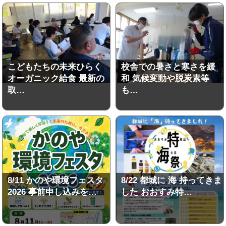
こどもたちの未来ひらく
校舎での暑さと寒さを緩
オーガニック給食 最新の
和 気候変動や脱炭素等
取…
も…
8/11 かのや環境フェスタ
8/22 都城に 海 持ってきま
2026 事前申し込みを…
した おおすみ特…