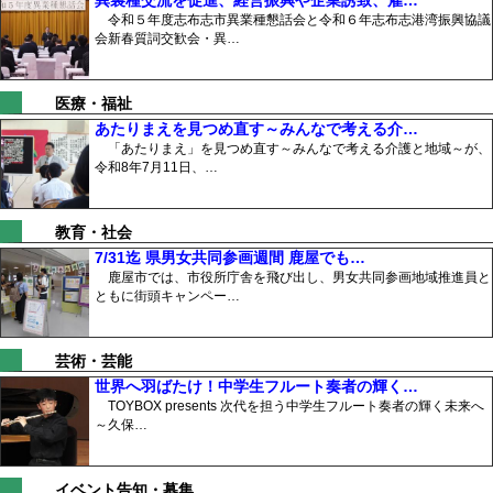
令和５年度志布志市異業種懇話会と令和６年志布志港湾振興協議
会新春質詞交歓会・異…
医療・福祉
あたりまえを見つめ直す～みんなで考える介…
「あたりまえ」を見つめ直す～みんなで考える介護と地域～が、
令和8年7月11日、…
教育・社会
7/31迄 県男女共同参画週間 鹿屋でも…
鹿屋市では、市役所庁舎を飛び出し、男女共同参画地域推進員と
ともに街頭キャンペー…
芸術・芸能
世界へ羽ばたけ！中学生フルート奏者の輝く…
TOYBOX presents 次代を担う中学生フルート奏者の輝く未来へ
～久保…
イベント告知・募集