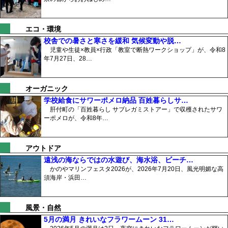
エコ・環境
校舎での暑さと寒さを緩和 気候変動や脱…
児童や生徒×教員×行政「教室で断熱ワークショップ」が、令和8
年7月27日、28…
オーガニック
学校給食にサワーポメロ納品 百姓暮らしサ…
肝付町の「百姓暮らし サブレガミストアー」で収穫されたサワ
ーポメロが、令和8年…
アウトドア
遠浅の海ならではの水遊び、海水浴、ビーチ…
かのやマリンフェスタ2026が、2026年7月20日、風光明媚な高
須海岸・浜田…
風景・自然
5月の満月 きれいなフラワームーン 31…