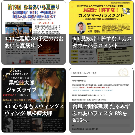
9/19に延期 8/8予定のおお
9/9 見抜け！許すな！カス
あいら夏祭り ジ…
タマーハラスメント
9/5 心も体もスウィングス
台風で開催延期 たるみず
ウィング 黒松錬太郎…
ふれあいフェスタ 8/8を
8/15へ