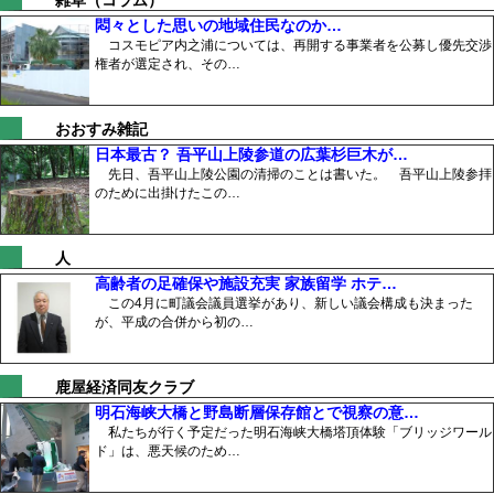
悶々とした思いの地域住民なのか…
コスモピア内之浦については、再開する事業者を公募し優先交渉
権者が選定され、その…
おおすみ雑記
日本最古？ 吾平山上陵参道の広葉杉巨木が…
先日、吾平山上陵公園の清掃のことは書いた。 吾平山上陵参拝
のために出掛けたこの…
人
高齢者の足確保や施設充実 家族留学 ホテ…
この4月に町議会議員選挙があり、新しい議会構成も決まった
が、平成の合併から初の…
鹿屋経済同友クラブ
明石海峡大橋と野島断層保存館とで視察の意…
私たちが行く予定だった明石海峡大橋塔頂体験「ブリッジワール
ド」は、悪天候のため…