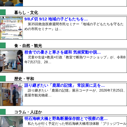
暮らし・文化
9/8〆切 9/12 地域の子どもたちを…
第35回救急医療週間市民セミナー『地域の子どもたちを守るた
めの市民セミナー』は…
食・自然・観光
校舎での暑さと寒さを緩和 気候変動や脱…
児童や生徒×教員×行政「教室で断熱ワークショップ」が、令和8
年7月27日、28…
歴史・平和
語り継ぎたい「鹿屋の記憶」 常設展に足を…
語り継ぎたい「鹿屋の記憶」展示コーナーが、2026年7月25日、
鹿屋市観光物産…
コラム・人ほか
明石海峡大橋と野島断層保存館とで視察の意…
私たちが行く予定だった明石海峡大橋塔頂体験「ブリッジワール