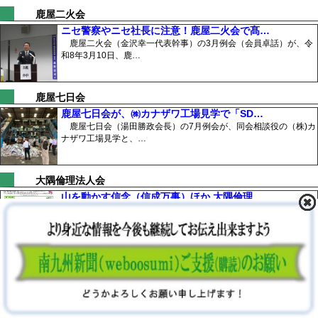
鹿屋二火会
ニセ警察やニセ社長に注意！鹿屋二火会で髙…
鹿屋二火会（金沢幸一代表幹事）の3月例会（会員卓話）が、令
和8年3月10日、鹿…
鹿屋七日会
鹿屋七日会が、㈱カナザワ工場見学で「SD…
鹿屋七日会（湯田勝政会長）の7月例会が、同会相談役の（株)カ
ナザワ工場見学と、…
大隅倫理法人会
山を動かす信念（信成万事）ほか 大隅倫理…
大隅倫理法人会令和8年7月の経営者モーニングセミナーの内容
は、次の通り。 毎週…
コラム・随想
激しいめまいと嘔吐〜関わってもらった方々…
体調を崩し、weboosumiの管理運営上の脆弱さを露呈したかた
ちになってしま…