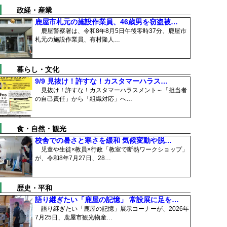
政経・産業
鹿屋市札元の施設作業員、46歳男を窃盗被…
鹿屋警察署は、令和8年8月5日午後零時37分、鹿屋市
札元の施設作業員、有村隆人…
暮らし・文化
9/9 見抜け！許すな！カスタマーハラス…
見抜け！許すな！カスタマーハラスメント～「担当者
の自己責任」から「組織対応」へ…
食・自然・観光
校舎での暑さと寒さを緩和 気候変動や脱…
児童や生徒×教員×行政「教室で断熱ワークショップ」
が、令和8年7月27日、28…
歴史・平和
語り継ぎたい「鹿屋の記憶」 常設展に足を…
語り継ぎたい「鹿屋の記憶」展示コーナーが、2026年
7月25日、鹿屋市観光物産…