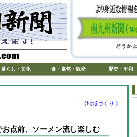
暮らし・文化
食・自然・観光
歴史・平和
《地域づくり 》
でお点前、ソーメン流し楽しむ