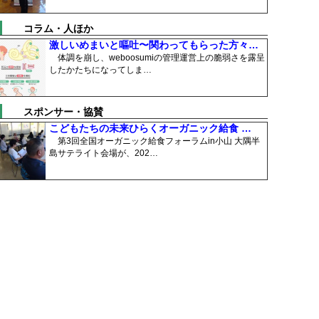
コラム・人ほか
激しいめまいと嘔吐〜関わってもらった方々…
体調を崩し、weboosumiの管理運営上の脆弱さを露呈
したかたちになってしま…
スポンサー・協賛
こどもたちの未来ひらくオーガニック給食 …
第3回全国オーガニック給食フォーラムin小山 大隅半
島サテライト会場が、202…