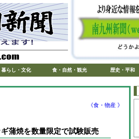
暮らし・文化
食・自然・観光
歴史・平和
《食・物産 》
ナギ蒲焼を数量限定で試験販売