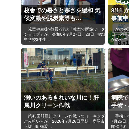
校舎での暑さと寒さを緩和 気
8/11
候変動や脱炭素等も…
事前申
児童や生徒×教員×行政「教室で断熱ワーク
かのや環
ショップ」が、令和8年7月27日、28日、錦江
日（火曜
中学校3年生…
かのやで
潤いのあるきれいな川に！肝
病院で
属川クリーン作戦
手術・
第43回肝属川クリーン作戦～ウォーキング
手術・検
ごみ拾い～が、2026年7月26日早朝、鹿屋市
7月25
下祓川町樋渡…
開催され