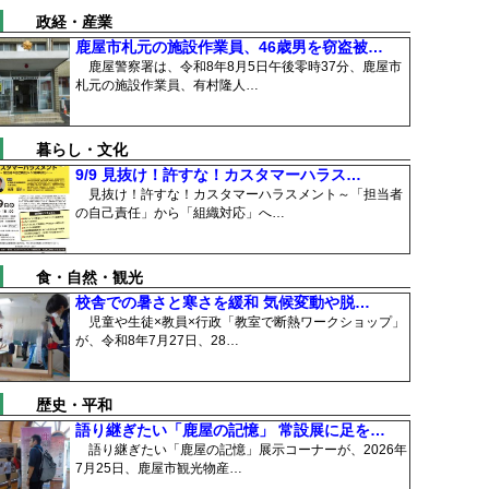
政経・産業
鹿屋市札元の施設作業員、46歳男を窃盗被…
鹿屋警察署は、令和8年8月5日午後零時37分、鹿屋市
札元の施設作業員、有村隆人…
暮らし・文化
9/9 見抜け！許すな！カスタマーハラス…
見抜け！許すな！カスタマーハラスメント～「担当者
の自己責任」から「組織対応」へ…
食・自然・観光
校舎での暑さと寒さを緩和 気候変動や脱…
児童や生徒×教員×行政「教室で断熱ワークショップ」
が、令和8年7月27日、28…
歴史・平和
語り継ぎたい「鹿屋の記憶」 常設展に足を…
語り継ぎたい「鹿屋の記憶」展示コーナーが、2026年
7月25日、鹿屋市観光物産…