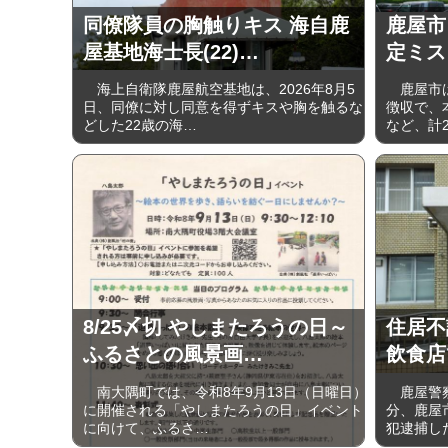
同僚隊員の胸触りキス 海自鹿
鹿屋市
屋基地海士長(22)…
定ミス 
海上自衛隊鹿屋航空基地は、2026年8月5
鹿屋市は
日、同僚に対し同意を得ずキスや胸を触るな
徴収で、
どした22歳の海…
など、計2
8/25〆切 やしまたろうの日～
住居不
ふるさとの風景画…
飲食店
南大隅町では、令和8年9月13日（日曜日）
鹿屋警察
に開催される「やしまたろうの日」イベント
分、鹿屋
に向けて、ふるさ…
犯逮捕し