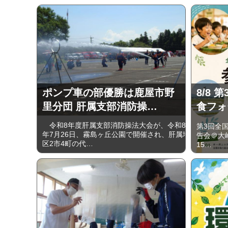
ポンプ車の部優勝は鹿屋市野
8/8
里分団 肝属支部消防操…
食フォ
令和8年度肝属支部消防操法大会が、令和8
第3回全
年7月26日、霧島ヶ丘公園で開催され、肝属地
告会＠大崎
区2市4町の代…
15…