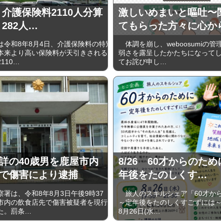
 介護保険料2110人分算
激しいめまいと嘔吐〜
282人…
てもらった方々に心か
令和8年8月4日、介護保険料の特別
体調を崩し、weboosumiの
本来より高い保険料が天引きされる
弱さを露呈したかたちになって
110…
てお詫び申し…
詳の40歳男を鹿屋市内
8/26 60才からのた
で傷害により逮捕
年後をたのしくす…
署は、令和8年8月3日午後9時37
旅人のスキルシェア「60才か
市内の飲食店先で傷害被疑者を現行
～定年後をたのしくすごずには～は
た。罰条…
8月26日(水…