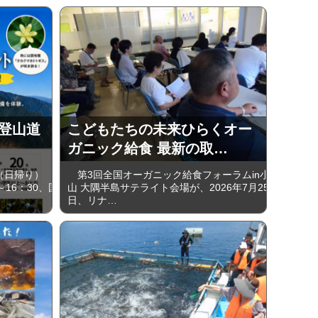
岳 登山道
こどもたちの未来ひらくオー
）
ガニック給食 最新の取…
（日帰り）
第3回全国オーガニック給食フォーラムin小
～16：30、国
山 大隅半島サテライト会場が、2026年7月25
日、リナ…