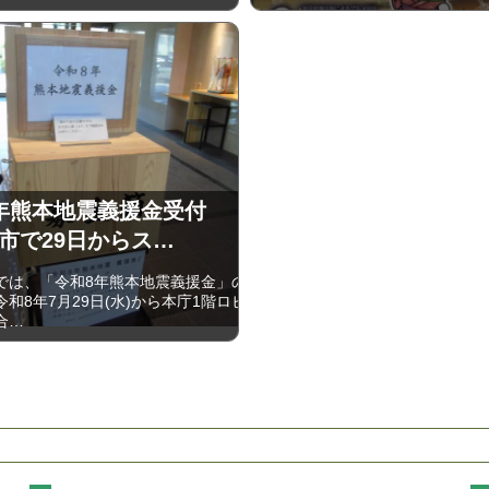
年熊本地震義援金受付
市で29日からス…
は、「令和8年熊本地震義援金」の
和8年7月29日(水)から本庁1階ロビ
合…