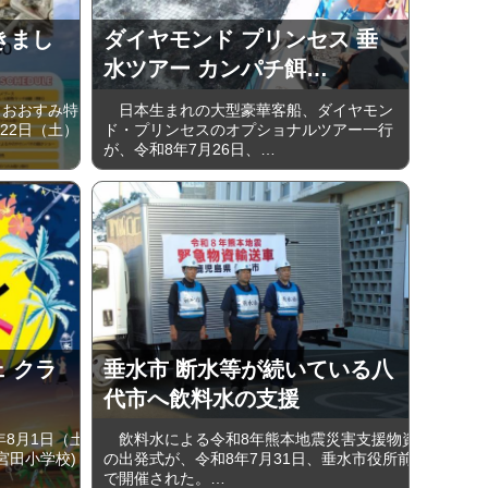
てきまし
ダイヤモンド プリンセス 垂
水ツアー カンパチ餌…
おおすみ特
日本生まれの大型豪華客船、ダイヤモン
22日（土）
ド・プリンセスのオプショナルツアー一行
が、令和8年7月26日、…
ェ クラ
垂水市 断水等が続いている八
代市へ飲料水の支援
8月1日（土
飲料水による令和8年熊本地震災害支援物資
宮田小学校)
の出発式が、令和8年7月31日、垂水市役所前
で開催された。…