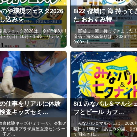
 かのや環境フェスタ2026
8/22 都城に 海 持っ
し込みを…
た おおすみ特…
境フェスタ2026は、令和8年8月11
都城に「海」持ってきました！
日・祝日）10時～15時、リナシティ
産品・海の幸祭りは、2026年8月
…
9:00〜1…
の仕事をリアルに体験
8/1 みなバル＆マルシ
検査キッズセミ…
フとビール カフ…
査体験キッズセミナーが、令和8年
みなバル＆マルシェは、2026年
日、県民健康プラザ鹿屋医療センターで
曜日）18時〜「あこうの里」(旧
、子ど…
で開催され…