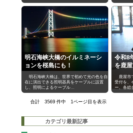
明石海峡大橋のイルミネーシ
令和8
ョンを桜島にも！
を鹿屋
明石海峡大橋は、世界で初めて光の色を自
鹿屋市で
在に演出できる照明器具をケーブルに設置
受付を、令
し、照明によるケーブル…
ー、各総
合計
3569
件中
1
ページ目を表示
カテゴリ最新記事