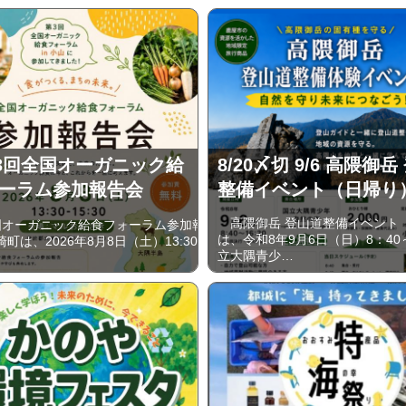
 第3回全国オーガニック給
8/20〆切 9/6 高隈御
ーラム参加報告会
整備イベント（日帰り
高隈御岳 登山道整備イベント
国オーガニック給食フォーラム参加報
は、令和8年9月6日（日）8：40
町は、2026年8月8日（土）13:30-
立大隅青少…