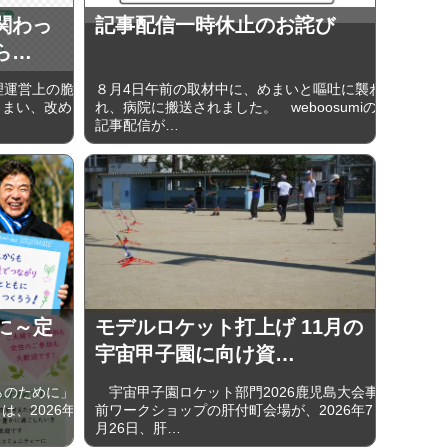
関わっ
記事配信一時休止のお詫び
ら…
管理運営上の脆
８月4日午前の取材中に、めまいと嘔吐に襲わ
しまい、改め
れ、病院に搬送されました。 weboosumiの
記事配信が…
めに～定
モデルロケット打上げ 11月の
宇宙甲子園に向け資…
らのために」
宇宙甲子園ロケット部門2026鹿児島大会事
、2026年
前ワークショップの肝付町会場が、2026年7
月26日、肝…