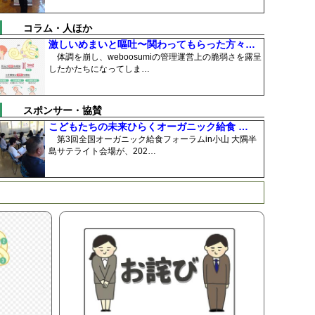
コラム・人ほか
激しいめまいと嘔吐〜関わってもらった方々…
体調を崩し、weboosumiの管理運営上の脆弱さを露呈
したかたちになってしま…
スポンサー・協賛
こどもたちの未来ひらくオーガニック給食 …
第3回全国オーガニック給食フォーラムin小山 大隅半
島サテライト会場が、202…