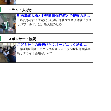
コラム・人ほか
明石海峡大橋と野島断層保存館とで視察の意…
私たちが行く予定だった明石海峡大橋塔頂体験「ブリ
ッジワールド」は、悪天候のため…
スポンサー・協賛
こどもたちの未来ひらくオーガニック給食 …
第3回全国オーガニック給食フォーラムin小山 大隅半
島サテライト会場が、202…