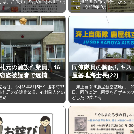
りは、台風接近のために令和8年9月
～「担当者の自己責任」から「
)…
～は、令和8年 9月…
札元の施設作業員、46
同僚隊員の胸触りキス
窃盗被疑者で逮捕
屋基地海士長(22)…
署は、令和8年8月5日午後零時37
海上自衛隊鹿屋航空基地は、202
市札元の施設作業員、有村隆人(46）
日、同僚に対し同意を得ずキス
被疑…
どした22歳の海…