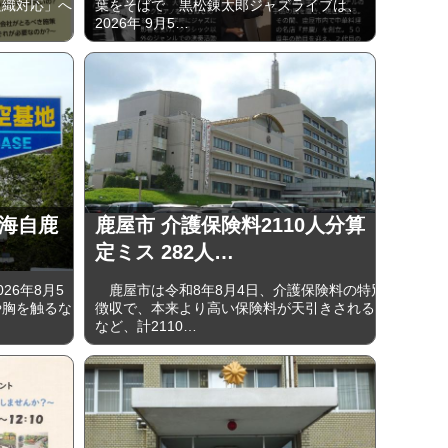
組織対応」へ
葉をそばで 黒松錬太郎ジャズライブは、
2026年 9⽉5…
 海自鹿
鹿屋市 介護保険料2110人分算
定ミス 282人…
6年8月5
鹿屋市は令和8年8月4日、介護保険料の特別
や胸を触るな
徴収で、本来より高い保険料が天引きされる
など、計2110…