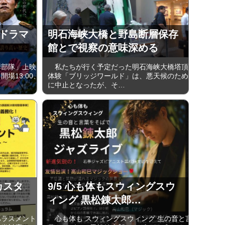
ードラマ
明石海峡大橋と野島断層保存
館とで視察の意味深める
部隊」上映
私たちが行く予定だった明石海峡大橋塔頂
開場13:00、
体験「ブリッジワールド」は、悪天候のため
に中止となったが、そ…
カスタ
9/5 心も体もスウィングスウ
ィング 黒松錬太郎…
ラスメント
心も体も スウィングスウィング 生の音と言