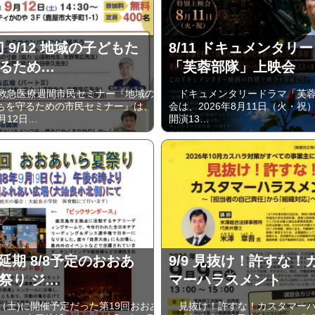
切 9/12 地域の子どもた
8/11 ドキュメンタリ
るため…
「芙蓉部隊」上映会
救急医療週間市民セミナー『地域の
ドキュメンタリードラマ「芙蓉
ちを守るための市民セミナー』は、
会は、2026年8月11日（火・祝）
月12日…
開演13…
に延期 8/8予定のおおあ
9/9 見抜け！許すな！
祭り ジ…
マーハラスメント
（土)に開催予定だった第19回おおあ
見抜け！許すな！カスタマーハ