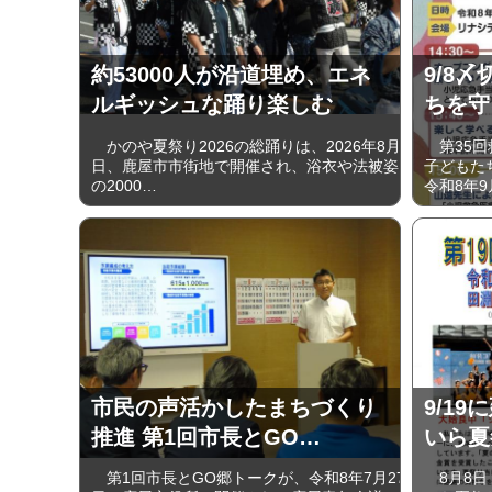
約53000人が沿道埋め、エネ
9/8〆
ルギッシュな踊り楽しむ
ちを守
かのや夏祭り2026の総踊りは、2026年8月1
第35回
日、鹿屋市市街地で開催され、浴衣や法被姿
子どもた
の2000…
令和8年9
市民の声活かしたまちづくり
9/19
推進 第1回市長とGO…
いら夏
第1回市長とGO郷トークが、令和8年7月27
8月8日