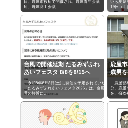
日、鹿屋市役所で開催され、鹿屋青年会議
いら夏祭
所、鹿屋商工会議…
19日（土
台風で開催延期 たるみずふれ
鹿屋市
あいフェスタ 8/8を8/15へ
歳男を
令和8年8月8日(土)に開催を予定されていた
鹿屋警察
「たるみずふれあいフェスタ2026」は、台風
分、鹿屋
号の接近に…
を、窃盗