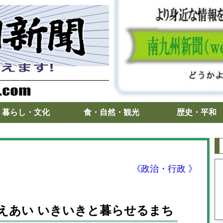
暮らし・文化
食・自然・観光
歴史・平和
《政治・行政 》
えあい いきいきと暮らせるまち