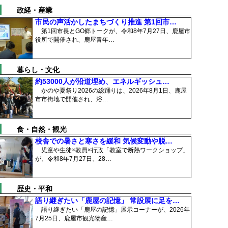
政経・産業
市民の声活かしたまちづくり推進 第1回市…
第1回市長とGO郷トークが、令和8年7月27日、鹿屋市
役所で開催され、鹿屋青年…
暮らし・文化
約53000人が沿道埋め、エネルギッシュ…
かのや夏祭り2026の総踊りは、2026年8月1日、鹿屋
市市街地で開催され、浴…
食・自然・観光
校舎での暑さと寒さを緩和 気候変動や脱…
児童や生徒×教員×行政「教室で断熱ワークショップ」
が、令和8年7月27日、28…
歴史・平和
語り継ぎたい「鹿屋の記憶」 常設展に足を…
語り継ぎたい「鹿屋の記憶」展示コーナーが、2026年
7月25日、鹿屋市観光物産…