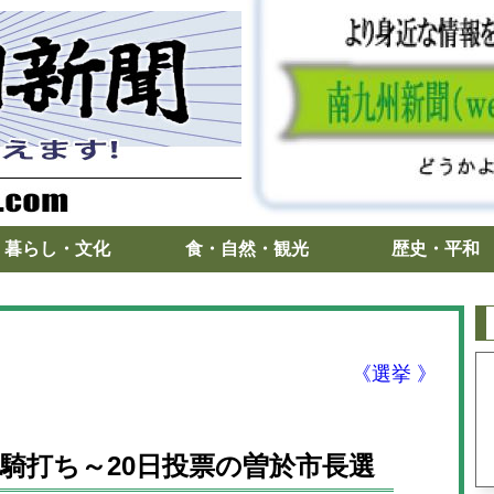
暮らし・文化
食・自然・観光
歴史・平和
《選挙 》
騎打ち～20日投票の曽於市長選