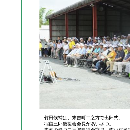
竹田候補は、末吉町二之方で出陣式。
稲留三郎後援会会長があいさつ。
来賓の瀬戸口三郎県議会議員、森山裕衆議