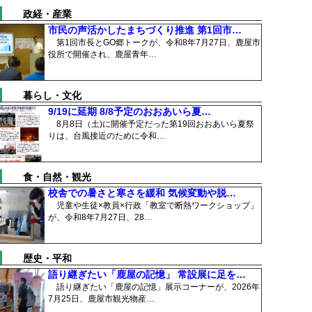
政経・産業
市民の声活かしたまちづくり推進 第1回市…
第1回市長とGO郷トークが、令和8年7月27日、鹿屋市
役所で開催され、鹿屋青年…
暮らし・文化
9/19に延期 8/8予定のおおあいら夏…
8月8日（土)に開催予定だった第19回おおあいら夏祭
りは、台風接近のために令和…
食・自然・観光
校舎での暑さと寒さを緩和 気候変動や脱…
児童や生徒×教員×行政「教室で断熱ワークショップ」
が、令和8年7月27日、28…
歴史・平和
語り継ぎたい「鹿屋の記憶」 常設展に足を…
語り継ぎたい「鹿屋の記憶」展示コーナーが、2026年
7月25日、鹿屋市観光物産…