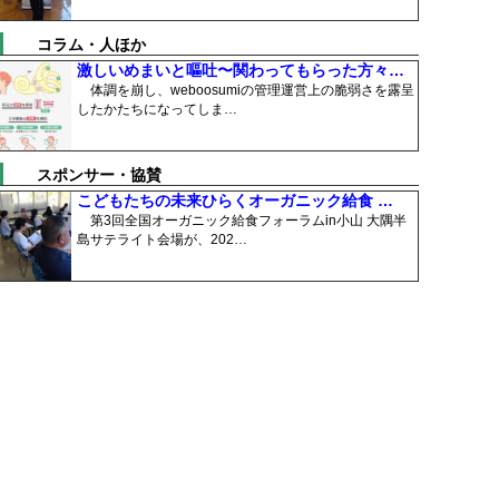
コラム・人ほか
激しいめまいと嘔吐〜関わってもらった方々…
体調を崩し、weboosumiの管理運営上の脆弱さを露呈
したかたちになってしま…
スポンサー・協賛
こどもたちの未来ひらくオーガニック給食 …
第3回全国オーガニック給食フォーラムin小山 大隅半
島サテライト会場が、202…