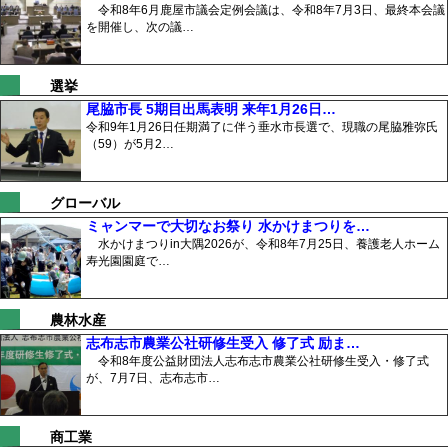
令和8年6月鹿屋市議会定例会議は、令和8年7月3日、最終本会議
を開催し、次の議…
選挙
尾脇市長 5期目出馬表明 来年1月26日…
令和9年1月26日任期満了に伴う垂水市長選で、現職の尾脇雅弥氏
（59）が5月2…
グローバル
ミャンマーで大切なお祭り 水かけまつりを…
水かけまつりin大隅2026が、令和8年7月25日、養護老人ホーム
寿光園園庭で…
農林水産
志布志市農業公社研修生受入 修了式 励ま…
令和8年度公益財団法人志布志市農業公社研修生受入・修了式
が、7月7日、志布志市…
商工業