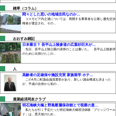
雑草（コラム）
悶々とした思いの地域住民なのか…
コスモピア内之浦については、再開する事業者を公募し優先交渉
権者が選定され、その…
おおすみ雑記
日本最古？ 吾平山上陵参道の広葉杉巨木が…
先日、吾平山上陵公園の清掃のことは書いた。 吾平山上陵参拝
のために出掛けたこの…
人
高齢者の足確保や施設充実 家族留学 ホテ…
この4月に町議会議員選挙があり、新しい議会構成も決まった
が、平成の合併から初の…
鹿屋経済同友クラブ
明石海峡大橋と野島断層保存館とで視察の意…
私たちが行く予定だった明石海峡大橋塔頂体験「ブリッジワール
ド」は、悪天候のため…