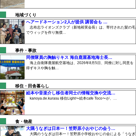
地域づくり
へアードネーション2人が提供 講習会も …
志布志ライオンズクラブ（新地裕実会長）は、寄付された髪の毛
でウィッグを作り無償…
事件・事故
同僚隊員の胸触りキス 海自鹿屋基地海士長…
海上自衛隊鹿屋航空基地は、2026年8月5日、同僚に対し同意を
得ずキスや胸を触…
移住・田舎暮らし
絵本や音楽介し移住者同士の情報交換や交流…
kanoya.de.kurasu 移住Light〜絵本cafe Toco〜が、…
食・物産
大隅うなぎは日本一！笠野原小おやじの会う…
大隅のうなぎは日本一！笠野原小学校おやじの会による「うなぎ