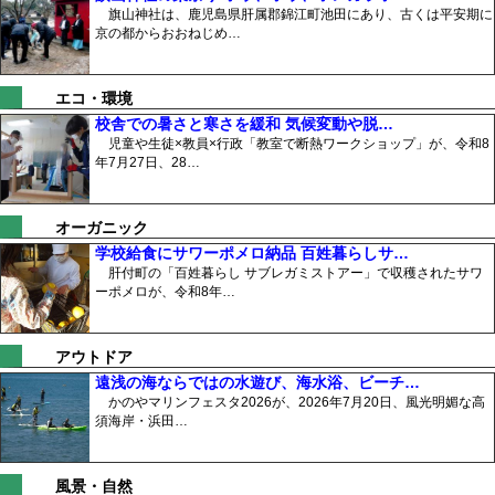
旗山神社は、鹿児島県肝属郡錦江町池田にあり、古くは平安期に
京の都からおおねじめ…
エコ・環境
校舎での暑さと寒さを緩和 気候変動や脱…
児童や生徒×教員×行政「教室で断熱ワークショップ」が、令和8
年7月27日、28…
オーガニック
学校給食にサワーポメロ納品 百姓暮らしサ…
肝付町の「百姓暮らし サブレガミストアー」で収穫されたサワ
ーポメロが、令和8年…
アウトドア
遠浅の海ならではの水遊び、海水浴、ビーチ…
かのやマリンフェスタ2026が、2026年7月20日、風光明媚な高
須海岸・浜田…
風景・自然