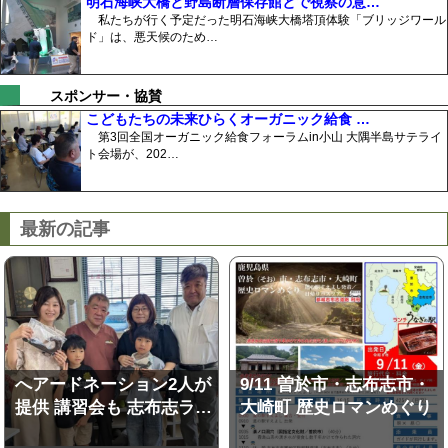
明石海峡大橋と野島断層保存館とで視察の意…
私たちが行く予定だった明石海峡大橋塔頂体験「ブリッジワール
ド」は、悪天候のため…
スポンサー・協賛
こどもたちの未来ひらくオーガニック給食 …
第3回全国オーガニック給食フォーラムin小山 大隅半島サテライ
ト会場が、202…
最新の記事
へアードネーション2人が
9/11 曽於市・志布志市・
提供 講習会も 志布志ラ…
大崎町 歴史ロマンめぐり