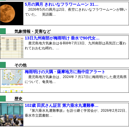
5月の満月 きれいなフラワームーン 31…
2026年5月の満月は2日、夜空にきれいなフラワームーンが輝い
ていた。 英語圏…
気象情報・災害など
13日九州南部が梅雨明け 垂水で90代女…
鹿児島地方気象台は令和8年7月13日、九州南部は高気圧に覆わ
れておおむね晴れ、…
その他
梅雨明けの大隅・薩摩地方に熱中症アラート
鹿児島地方気象台は、2024年７月17日に梅雨明けした鹿児島県
について、奄美地…
歴史
102歳 田尻さん証言 第六垂水丸遭難事…
『第六垂水丸遭難事故』を語り継ぐ学習会が、2026年2月22日、
垂水市立図書館…