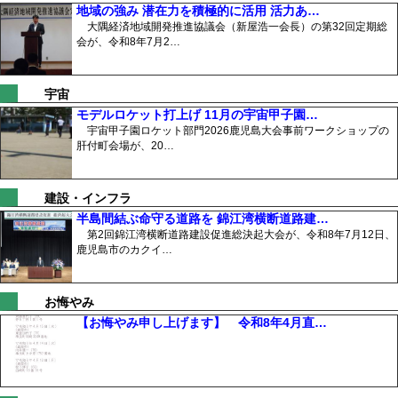
地域の強み 潜在力を積極的に活用 活力あ…
大隅経済地域開発推進協議会（新屋浩一会長）の第32回定期総
会が、令和8年7月2…
宇宙
モデルロケット打上げ 11月の宇宙甲子園…
宇宙甲子園ロケット部門2026鹿児島大会事前ワークショップの
肝付町会場が、20…
建設・インフラ
半島間結ぶ命守る道路を 錦江湾横断道路建…
第2回錦江湾横断道路建設促進総決起大会が、令和8年7月12日、
鹿児島市のカクイ…
お悔やみ
【お悔やみ申し上げます】 令和8年4月直…