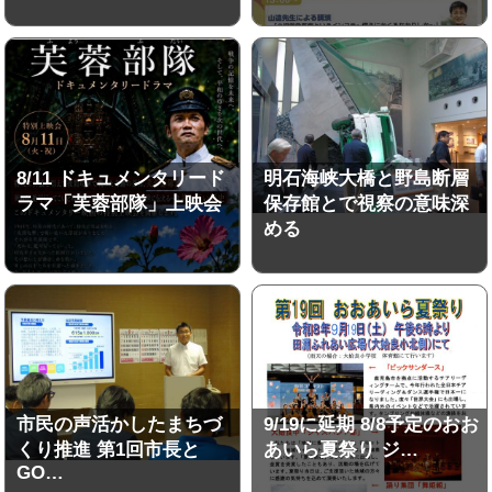
8/11 ドキュメンタリード
明石海峡大橋と野島断層
ラマ「芙蓉部隊」上映会
保存館とで視察の意味深
める
市民の声活かしたまちづ
9/19に延期 8/8予定のおお
くり推進 第1回市長と
あいら夏祭り ジ…
GO…