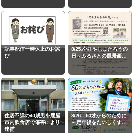
記事配信一時休止のお詫
8/25〆切 やしまたろうの
び
日～ふるさとの風景画…
住居不詳の40歳男を鹿屋
8/26 60才からのために
市内飲食店で傷害により
～定年後をたのしくす…
逮捕