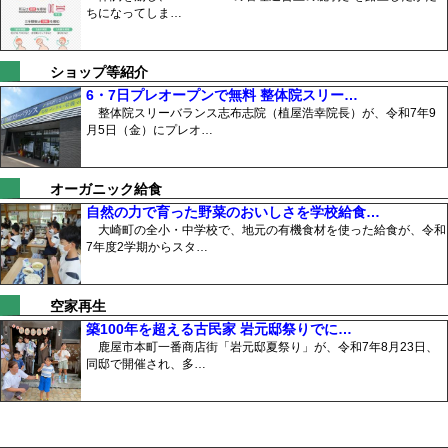
ちになってしま…
ショップ等紹介
6・7日プレオープンで無料 整体院スリー…
整体院スリーバランス志布志院（植屋浩幸院長）が、令和7年9
月5日（金）にプレオ…
オーガニック給食
自然の力で育った野菜のおいしさを学校給食…
大崎町の全小・中学校で、地元の有機食材を使った給食が、令和
7年度2学期からスタ…
空家再生
築100年を超える古民家 岩元邸祭りでに…
鹿屋市本町一番商店街「岩元邸夏祭り」が、令和7年8月23日、
同邸で開催され、多…