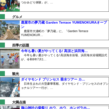
つかみどり体験」が、…
グルメ
鹿屋市の夢乃蔵 Garden Terrace YUMENOKURAオープ
ン
鹿屋市大浦町の「夢乃蔵」に、「Garden Terrace
YUMENOKUR…
四季の話題
今年も暑い夏がやってくる! 高須と浜田海…
今年も暑い夏がやってくる! 高須海水浴場、浜田海水浴場開設式
が、令和8年7月1…
観光
ダイヤモンド プリンセス 垂水ツアー カ…
日本生まれの大型豪華客船、ダイヤモンド・プリンセスのオプシ
ョナルツアー一行が、…
大隅点描
旗山神社の柴祭り ホウ、ホウ、ホンガラホ…