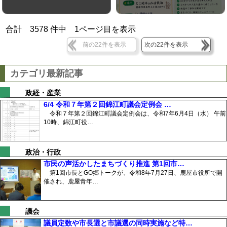
合計
3578
件中
1
ページ目を表示
前の22件を表示
次の22件を表示
カテゴリ最新記事
政経・産業
6/4 令和７年第２回錦江町議会定例会 …
令和７年第２回錦江町議会定例会は、令和7年6月4日（水） 午前
10時、錦江町役…
政治・行政
市民の声活かしたまちづくり推進 第1回市…
第1回市長とGO郷トークが、令和8年7月27日、鹿屋市役所で開
催され、鹿屋青年…
議会
議員定数や市長選と市議選の同時実施など特…