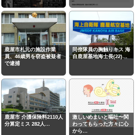
鹿屋市札元の施設作業
同僚隊員の胸触りキス 海
員、46歳男を窃盗被疑者
自鹿屋基地海士長(22)…
で逮捕
鹿屋市 介護保険料2110人
激しいめまいと嘔吐〜関
分算定ミス 282人…
わってもらった方々に心
から…