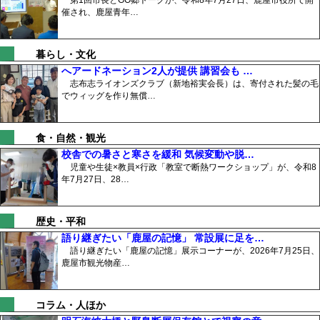
第1回市長とGO郷トークが、令和8年7月27日、鹿屋市役所で開
催され、鹿屋青年…
暮らし・文化
へアードネーション2人が提供 講習会も …
志布志ライオンズクラブ（新地裕実会長）は、寄付された髪の毛
でウィッグを作り無償…
食・自然・観光
校舎での暑さと寒さを緩和 気候変動や脱…
児童や生徒×教員×行政「教室で断熱ワークショップ」が、令和8
年7月27日、28…
歴史・平和
語り継ぎたい「鹿屋の記憶」 常設展に足を…
語り継ぎたい「鹿屋の記憶」展示コーナーが、2026年7月25日、
鹿屋市観光物産…
コラム・人ほか