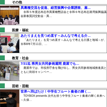
その他
異裏種交流を促進、経営振興や企業誘致、雇…
令和５年度志布志市異業種懇話会と令和６年志布志港湾振興協議
会新春質詞交歓会・異…
医療・福祉
あたりまえを見つめ直す～みんなで考える介…
「あたりまえ」を見つめ直す～みんなで考える介護と地域～が、
令和8年7月11日、…
教育・社会
7/31迄 県男女共同参画週間 鹿屋でも…
鹿屋市では、市役所庁舎を飛び出し、男女共同参画地域推進員と
ともに街頭キャンペー…
芸術・芸能
世界へ羽ばたけ！中学生フルート奏者の輝く…
TOYBOX presents 次代を担う中学生フルート奏者の輝く未来へ
～久保…