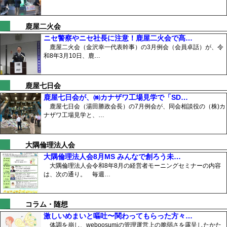
鹿屋二火会
ニセ警察やニセ社長に注意！鹿屋二火会で髙…
鹿屋二火会（金沢幸一代表幹事）の3月例会（会員卓話）が、令
和8年3月10日、鹿…
鹿屋七日会
鹿屋七日会が、㈱カナザワ工場見学で「SD…
鹿屋七日会（湯田勝政会長）の7月例会が、同会相談役の（株)カ
ナザワ工場見学と、…
大隅倫理法人会
大隅倫理法人会8月MS みんなで創ろう未…
大隅倫理法人会令和8年8月の経営者モーニングセミナーの内容
は、次の通り。 毎週…
コラム・随想
激しいめまいと嘔吐〜関わってもらった方々…
体調を崩し、weboosumiの管理運営上の脆弱さを露呈したかた