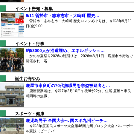
イベント告知・募集
9/11 曽於市・志布志市・大崎町 歴史…
曽於市・志布志市・大崎町 歴史ロマンめぐりは、令和8年9月11
日(金)9:00…
イベント・行事
約53000人が沿道埋め、エネルギッシュ…
かのや夏祭り2026の総踊りは、2026年8月1日、鹿屋市市街地で
開催され、浴…
誕生お悔やみ
鹿屋市串良町の70代無職男を窃盗被疑者と…
鹿屋警察署は、令和7年2月10日午後9時22分、住居 鹿屋市串良
町岡崎の無職、…
スポーツ・健康
鹿児島男子 全国大会へ 国スポ九州ビーチ…
令和8年度国民スポーツ大会第46回九州ブロック大会 バレーボー
ル競技（ビーチバ…