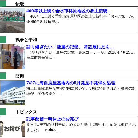
伝統
400年以上続く垂水市柊原地区の郷土伝統…
400年以上続く垂水市柊原地区の郷土伝統行事「おろごめ」が、
令和8年6月6日早…
戦争と平和
語り継ぎたい「鹿屋の記憶」 常設展に足を…
語り継ぎたい「鹿屋の記憶」展示コーナーが、2026年7月25日、
鹿屋市観光物産…
防衛
7/27に海自鹿屋基地内の5月発見不発弾を処理
海上自衛隊鹿屋航空基地内において、5月に発見された不発弾の処
理が、関係各部と…
トピックス
記事配信一時休止のお詫び
８月4日午前の取材中に、めまいと嘔吐に襲われ、病院に搬送され
ました。 weboo…