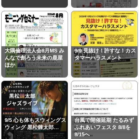
大隅倫理法人会8月MS み
9/9 見抜け！許すな！カス
んなで創ろう未来の鹿屋
タマーハラスメント
ほか
9/5 心も体もスウィングス
台風で開催延期 たるみず
ウィング 黒松錬太郎…
ふれあいフェスタ 8/8を
8/15へ