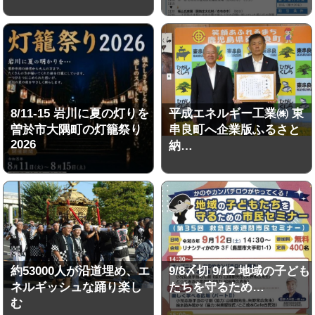
8/11-15 岩川に夏の灯りを
平成エネルギー工業㈱ 東
曽於市大隅町の灯籠祭り
串良町へ企業版ふるさと
2026
納…
約53000人が沿道埋め、エ
9/8〆切 9/12 地域の子ども
ネルギッシュな踊り楽し
たちを守るため…
む