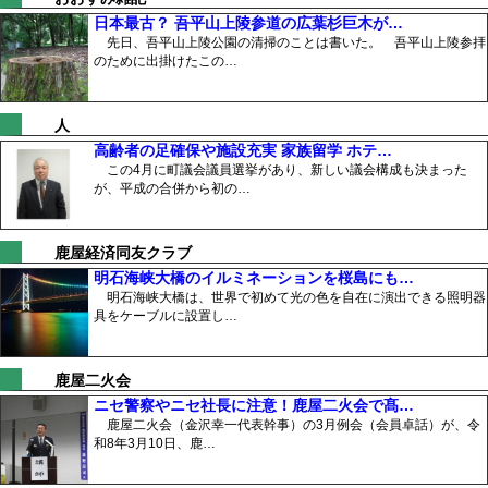
日本最古？ 吾平山上陵参道の広葉杉巨木が…
先日、吾平山上陵公園の清掃のことは書いた。 吾平山上陵参拝
のために出掛けたこの…
人
高齢者の足確保や施設充実 家族留学 ホテ…
この4月に町議会議員選挙があり、新しい議会構成も決まった
が、平成の合併から初の…
鹿屋経済同友クラブ
明石海峡大橋のイルミネーションを桜島にも…
明石海峡大橋は、世界で初めて光の色を自在に演出できる照明器
具をケーブルに設置し…
鹿屋二火会
ニセ警察やニセ社長に注意！鹿屋二火会で髙…
鹿屋二火会（金沢幸一代表幹事）の3月例会（会員卓話）が、令
和8年3月10日、鹿…