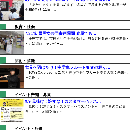
「あたりまえ」を見つめ直す～みんなで考える介護と地域～が、
令和8年7月11日、…
教育・社会
7/31迄 県男女共同参画週間 鹿屋でも…
鹿屋市では、市役所庁舎を飛び出し、男女共同参画地域推進員と
ともに街頭キャンペー…
芸術・芸能
世界へ羽ばたけ！中学生フルート奏者の輝く…
TOYBOX presents 次代を担う中学生フルート奏者の輝く未来へ
～久保…
イベント告知・募集
9/9 見抜け！許すな！カスタマーハラス…
見抜け！許すな！カスタマーハラスメント～「担当者の自己責
任」から「組織対応」へ…
イベント・行事