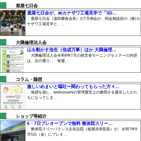
鹿屋七日会
鹿屋七日会が、㈱カナザワ工場見学で「SD…
鹿屋七日会（湯田勝政会長）の7月例会が、同会相談役の（株)カ
ナザワ工場見学と、…
大隅倫理法人会
山を動かす信念（信成万事）ほか 大隅倫理…
大隅倫理法人会令和8年7月の経営者モーニングセミナーの内容
は、次の通り。 毎週…
コラム・随想
激しいめまいと嘔吐〜関わってもらった方々…
体調を崩し、weboosumiの管理運営上の脆弱さを露呈したかた
ちになってしま…
ショップ等紹介
6・7日プレオープンで無料 整体院スリー…
整体院スリーバランス志布志院（植屋浩幸院長）が、令和7年9
月5日（金）にプレオ…