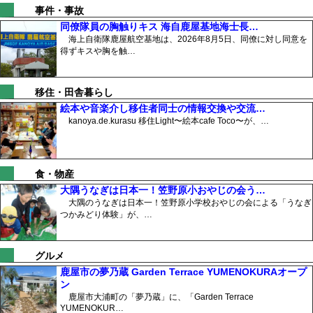
事件・事故
同僚隊員の胸触りキス 海自鹿屋基地海士長…
海上自衛隊鹿屋航空基地は、2026年8月5日、同僚に対し同意を
得ずキスや胸を触…
移住・田舎暮らし
絵本や音楽介し移住者同士の情報交換や交流…
kanoya.de.kurasu 移住Light〜絵本cafe Toco〜が、…
食・物産
大隅うなぎは日本一！笠野原小おやじの会う…
大隅のうなぎは日本一！笠野原小学校おやじの会による「うなぎ
つかみどり体験」が、…
グルメ
鹿屋市の夢乃蔵 Garden Terrace YUMENOKURAオープ
ン
鹿屋市大浦町の「夢乃蔵」に、「Garden Terrace
YUMENOKUR…