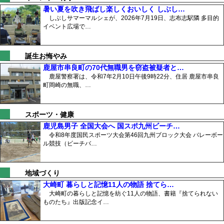
暑い夏を吹き飛ばし楽しくおいしく しぶし…
しぶしサマーマルシェが、2026年7月19日、志布志駅隣 多目的
イベント広場で…
誕生お悔やみ
鹿屋市串良町の70代無職男を窃盗被疑者と…
鹿屋警察署は、令和7年2月10日午後9時22分、住居 鹿屋市串良
町岡崎の無職、…
スポーツ・健康
鹿児島男子 全国大会へ 国スポ九州ビーチ…
令和8年度国民スポーツ大会第46回九州ブロック大会 バレーボー
ル競技（ビーチバ…
地域づくり
大崎町 暮らしと記憶11人の物語 捨てら…
大崎町の暮らしと記憶を紡ぐ11人の物語、書籍『捨てられない
ものたち』出版記念イ…