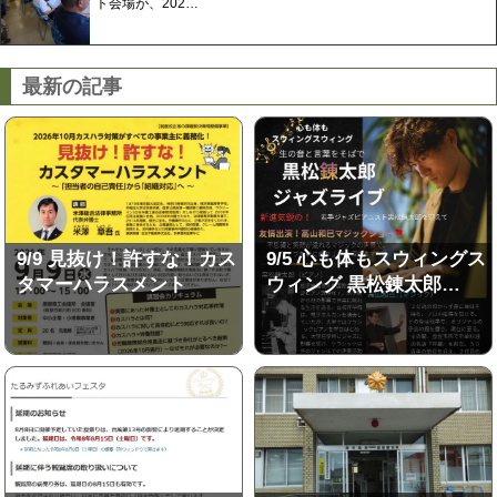
ト会場が、202…
最新の記事
9/9 見抜け！許すな！カス
9/5 心も体もスウィングス
タマーハラスメント
ウィング 黒松錬太郎…