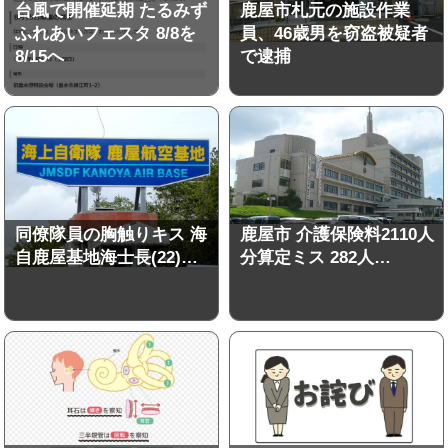
台風で開催延期 たるみず
鹿屋市札元の施設作業
ふれあいフェスタ 8/8を
員、46歳男を窃盗被疑者
8/15へ
で逮捕
同僚隊員の胸触りキス 海
鹿屋市 介護保険料2110人
自鹿屋基地海士長(22)…
分算定ミス 282人…