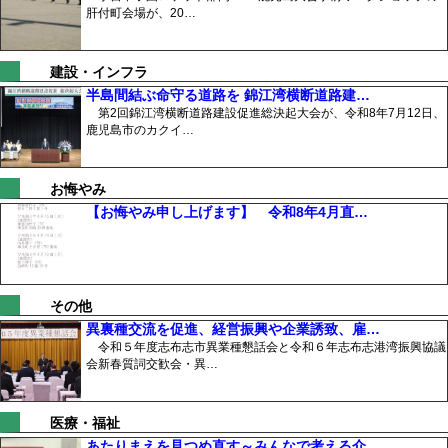
肝付町会場が、20…
建設・インフラ
半島間結ぶ命守る道路を 錦江湾横断道路建…
第2回錦江湾横断道路建設促進総決起大会が、令和8年7月12日、
鹿児島市のカクイ…
お悔やみ
【お悔やみ申し上げます】 令和8年4月直…
その他
異裏種交流を促進、経営振興や企業誘致、雇…
令和５年度志布志市異業種懇話会と令和６年志布志港湾振興協議
会新春質詞交歓会・異…
医療・福祉
あたりまえを見つめ直す～みんなで考える介…