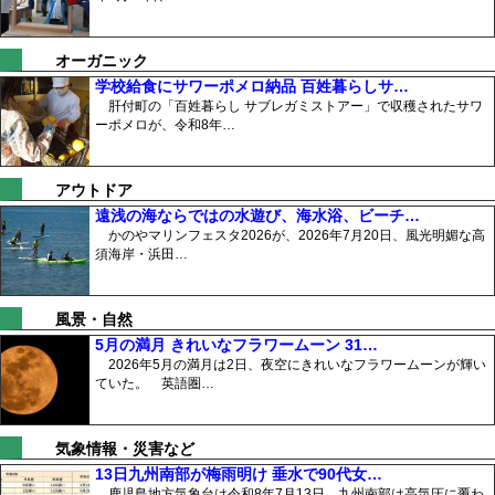
オーガニック
学校給食にサワーポメロ納品 百姓暮らしサ…
肝付町の「百姓暮らし サブレガミストアー」で収穫されたサワ
ーポメロが、令和8年…
アウトドア
遠浅の海ならではの水遊び、海水浴、ビーチ…
かのやマリンフェスタ2026が、2026年7月20日、風光明媚な高
須海岸・浜田…
風景・自然
5月の満月 きれいなフラワームーン 31…
2026年5月の満月は2日、夜空にきれいなフラワームーンが輝い
ていた。 英語圏…
気象情報・災害など
13日九州南部が梅雨明け 垂水で90代女…
鹿児島地方気象台は令和8年7月13日、九州南部は高気圧に覆わ