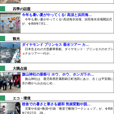
四季の話題
今年も暑い夏がやってくる! 高須と浜田海…
今年も暑い夏がやってくる! 高須海水浴場、浜田海水浴場開設式
が、令和8年7月1…
観光
ダイヤモンド プリンセス 垂水ツアー カ…
日本生まれの大型豪華客船、ダイヤモンド・プリンセスのオプシ
ョナルツアー一行が、…
大隅点描
旗山神社の柴祭り ホウ、ホウ、ホンガラホ…
旗山神社は、鹿児島県肝属郡錦江町池田にあり、古くは平安期に
京の都からおおねじめ…
エコ・環境
校舎での暑さと寒さを緩和 気候変動や脱…
児童や生徒×教員×行政「教室で断熱ワークショップ」が、令和8
年7月27日、28…