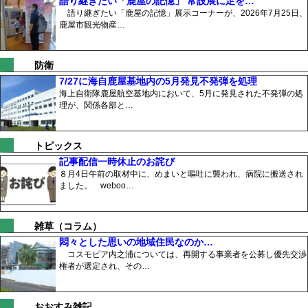
語り継ぎたい「鹿屋の記憶」 常設展に足を…
語り継ぎたい「鹿屋の記憶」展示コーナーが、2026年7月25日、
鹿屋市観光物産…
防衛
7/27に海自鹿屋基地内の5月発見不発弾を処理
海上自衛隊鹿屋航空基地内において、5月に発見された不発弾の処
理が、関係各部と…
トピックス
記事配信一時休止のお詫び
８月4日午前の取材中に、めまいと嘔吐に襲われ、病院に搬送され
ました。 weboo…
雑草（コラム）
悶々とした思いの地域住民なのか…
コスモピア内之浦については、再開する事業者を公募し優先交渉
権者が選定され、その…
おおすみ雑記