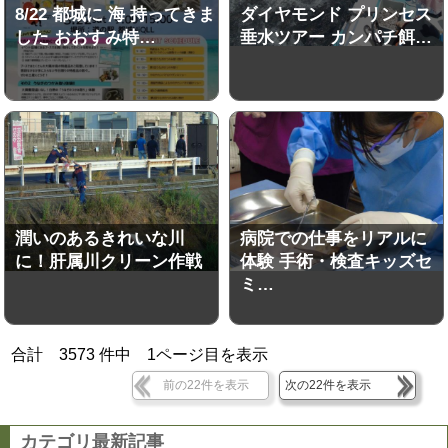
8/22 都城に 海 持ってきま
ダイヤモンド プリンセス
した おおすみ特…
垂水ツアー カンパチ餌…
潤いのあるきれいな川
病院での仕事をリアルに
に！肝属川クリーン作戦
体験 手術・検査キッズセ
ミ…
合計
3573
件中
1
ページ目を表示
前の22件を表示
次の22件を表示
カテゴリ最新記事