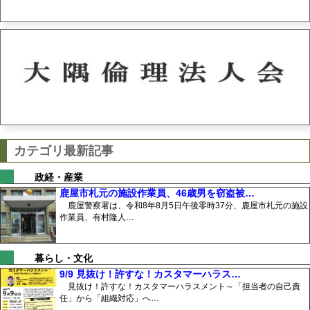
カテゴリ最新記事
政経・産業
鹿屋市札元の施設作業員、46歳男を窃盗被…
鹿屋警察署は、令和8年8月5日午後零時37分、鹿屋市札元の施設
作業員、有村隆人…
暮らし・文化
9/9 見抜け！許すな！カスタマーハラス…
見抜け！許すな！カスタマーハラスメント～「担当者の自己責
任」から「組織対応」へ…