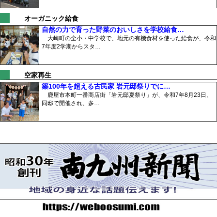
オーガニック給食
自然の力で育った野菜のおいしさを学校給食…
大崎町の全小・中学校で、地元の有機食材を使った給食が、令和
7年度2学期からスタ…
空家再生
築100年を超える古民家 岩元邸祭りでに…
鹿屋市本町一番商店街「岩元邸夏祭り」が、令和7年8月23日、
同邸で開催され、多…