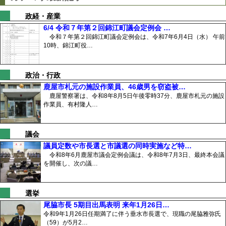
政経・産業
6/4 令和７年第２回錦江町議会定例会 …
令和７年第２回錦江町議会定例会は、令和7年6月4日（水） 午前
10時、錦江町役…
政治・行政
鹿屋市札元の施設作業員、46歳男を窃盗被…
鹿屋警察署は、令和8年8月5日午後零時37分、鹿屋市札元の施設
作業員、有村隆人…
議会
議員定数や市長選と市議選の同時実施など特…
令和8年6月鹿屋市議会定例会議は、令和8年7月3日、最終本会議
を開催し、次の議…
選挙
尾脇市長 5期目出馬表明 来年1月26日…
令和9年1月26日任期満了に伴う垂水市長選で、現職の尾脇雅弥氏
（59）が5月2…