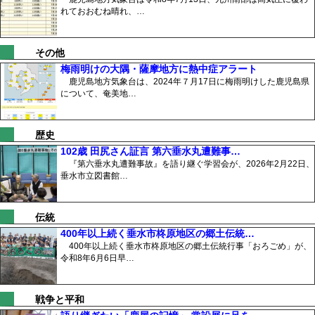
れておおむね晴れ、…
その他
梅雨明けの大隅・薩摩地方に熱中症アラート
鹿児島地方気象台は、2024年７月17日に梅雨明けした鹿児島県
について、奄美地…
歴史
102歳 田尻さん証言 第六垂水丸遭難事…
『第六垂水丸遭難事故』を語り継ぐ学習会が、2026年2月22日、
垂水市立図書館…
伝統
400年以上続く垂水市柊原地区の郷土伝統…
400年以上続く垂水市柊原地区の郷土伝統行事「おろごめ」が、
令和8年6月6日早…
戦争と平和