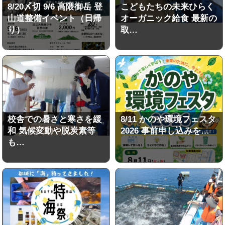
8/20〆切 9/6 高隈御岳 登
こどもたちの未来ひらく
山道整備イベント（日帰
オーガニック給食 最新の
り）
取…
校舎での暑さと寒さを緩
8/11 かのや環境フェスタ
和 気候変動や脱炭素等
2026 事前申し込みを…
も…