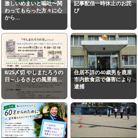
激しいめまいと嘔吐〜関
記事配信一時休止のお詫
わってもらった方々に心
び
から…
8/25〆切 やしまたろうの
住居不詳の40歳男を鹿屋
日～ふるさとの風景画…
市内飲食店で傷害により
逮捕