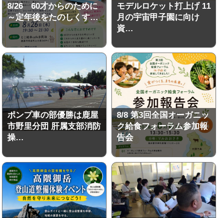
8/26 60才からのために
モデルロケット打上げ 11
～定年後をたのしくす…
月の宇宙甲子園に向け
資…
ポンプ車の部優勝は鹿屋
8/8 第3回全国オーガニッ
市野里分団 肝属支部消防
ク給食フォーラム参加報
操…
告会