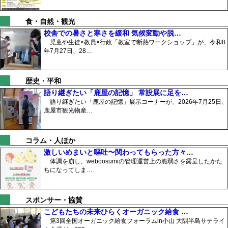
食・自然・観光
校舎での暑さと寒さを緩和 気候変動や脱…
児童や生徒×教員×行政「教室で断熱ワークショップ」が、令和8
年7月27日、28…
歴史・平和
語り継ぎたい「鹿屋の記憶」 常設展に足を…
語り継ぎたい「鹿屋の記憶」展示コーナーが、2026年7月25日、
鹿屋市観光物産…
コラム・人ほか
激しいめまいと嘔吐〜関わってもらった方々…
体調を崩し、weboosumiの管理運営上の脆弱さを露呈したかた
ちになってしま…
スポンサー・協賛
こどもたちの未来ひらくオーガニック給食 …
第3回全国オーガニック給食フォーラムin小山 大隅半島サテライ