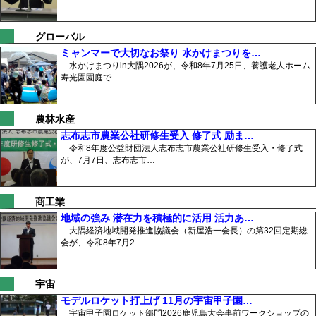
グローバル
ミャンマーで大切なお祭り 水かけまつりを…
水かけまつりin大隅2026が、令和8年7月25日、養護老人ホーム
寿光園園庭で…
農林水産
志布志市農業公社研修生受入 修了式 励ま…
令和8年度公益財団法人志布志市農業公社研修生受入・修了式
が、7月7日、志布志市…
商工業
地域の強み 潜在力を積極的に活用 活力あ…
大隅経済地域開発推進協議会（新屋浩一会長）の第32回定期総
会が、令和8年7月2…
宇宙
モデルロケット打上げ 11月の宇宙甲子園…
宇宙甲子園ロケット部門2026鹿児島大会事前ワークショップの