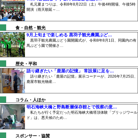
札元夏まつりは、令和8年8月22日（土）午後4時開場、午後5時
開演（雨天順延～…
食・自然・観光
9月上旬まで楽しめる 黒羽子観光農園ぶど…
黒羽子観光農園ぶどう園開園式が、令和8年8月1日、同園内の有
馬ぶどう園で開催さ…
歴史・平和
語り継ぎたい「鹿屋の記憶」 常設展に足を…
語り継ぎたい「鹿屋の記憶」展示コーナーが、2026年7月25日、
鹿屋市観光物産…
コラム・人ほか
明石海峡大橋と野島断層保存館とで視察の意…
私たちが行く予定だった明石海峡大橋塔頂体験「ブリッジワール
ド」は、悪天候のため…
スポンサー・協賛