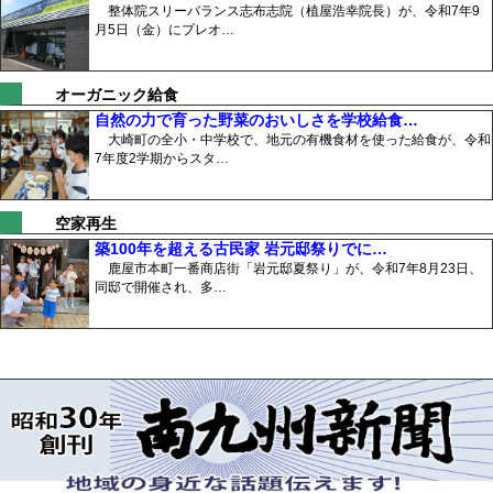
整体院スリーバランス志布志院（植屋浩幸院長）が、令和7年9
月5日（金）にプレオ…
オーガニック給食
自然の力で育った野菜のおいしさを学校給食…
大崎町の全小・中学校で、地元の有機食材を使った給食が、令和
7年度2学期からスタ…
空家再生
築100年を超える古民家 岩元邸祭りでに…
鹿屋市本町一番商店街「岩元邸夏祭り」が、令和7年8月23日、
同邸で開催され、多…