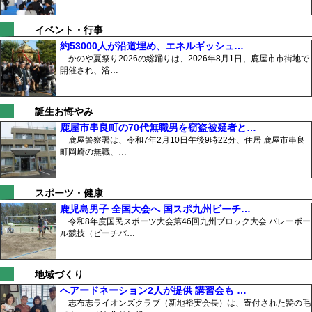
イベント・行事
約53000人が沿道埋め、エネルギッシュ…
かのや夏祭り2026の総踊りは、2026年8月1日、鹿屋市市街地で
開催され、浴…
誕生お悔やみ
鹿屋市串良町の70代無職男を窃盗被疑者と…
鹿屋警察署は、令和7年2月10日午後9時22分、住居 鹿屋市串良
町岡崎の無職、…
スポーツ・健康
鹿児島男子 全国大会へ 国スポ九州ビーチ…
令和8年度国民スポーツ大会第46回九州ブロック大会 バレーボー
ル競技（ビーチバ…
地域づくり
へアードネーション2人が提供 講習会も …
志布志ライオンズクラブ（新地裕実会長）は、寄付された髪の毛