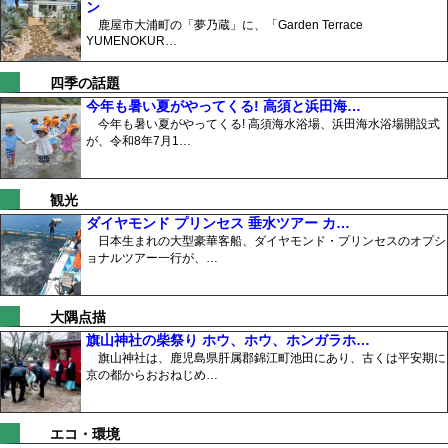
ン
鹿屋市大浦町の「夢乃蔵」に、「Garden Terrace
YUMENOKUR…
四季の話題
今年も暑い夏がやってくる! 高須と浜田海…
今年も暑い夏がやってくる! 高須海水浴場、浜田海水浴場開設式
が、令和8年7月1…
観光
ダイヤモンド プリンセス 垂水ツアー カ…
日本生まれの大型豪華客船、ダイヤモンド・プリンセスのオプシ
ョナルツアー一行が、…
大隅点描
旗山神社の柴祭り ホウ、ホウ、ホンガラホ…
旗山神社は、鹿児島県肝属郡錦江町池田にあり、古くは平安期に
京の都からおおねじめ…
エコ・環境