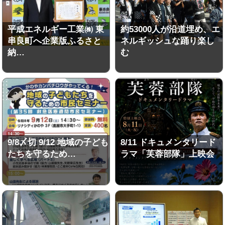
平成エネルギー工業㈱ 東
約53000人が沿道埋め、エ
串良町へ企業版ふるさと
ネルギッシュな踊り楽し
納…
む
9/8〆切 9/12 地域の子ども
8/11 ドキュメンタリード
たちを守るため…
ラマ「芙蓉部隊」上映会