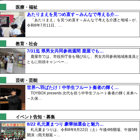
医療・福祉
あたりまえを見つめ直す～みんなで考える介…
「あたりまえ」を見つめ直す～みんなで考える介護と地域～が、
令和8年7月11日、…
教育・社会
7/31迄 県男女共同参画週間 鹿屋でも…
鹿屋市では、市役所庁舎を飛び出し、男女共同参画地域推進員と
ともに街頭キャンペー…
芸術・芸能
世界へ羽ばたけ！中学生フルート奏者の輝く…
TOYBOX presents 次代を担う中学生フルート奏者の輝く未来へ
～久保…
イベント告知・募集
8/22 札元夏まつり 豪華抽選会と魅力…
札元夏まつりは、令和8年8月22日（土）午後4時開場、午後5時
開演（雨天順延～…