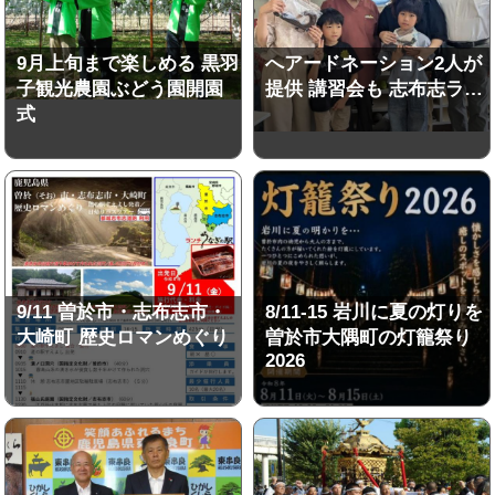
9月上旬まで楽しめる 黒羽
へアードネーション2人が
子観光農園ぶどう園開園
提供 講習会も 志布志ラ…
式
9/11 曽於市・志布志市・
8/11-15 岩川に夏の灯りを
大崎町 歴史ロマンめぐり
曽於市大隅町の灯籠祭り
2026