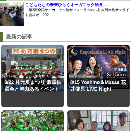
こどもたちの未来ひらくオーガニック給食 …
第3回全国オーガニック給食フォーラムin小山 大隅半島サテライ
ト会場が、202…
最新の記事
8/22 札元夏まつり 豪華抽
8/15 Yoshino＆Masae 花
選会と魅力あるイベント
井健児 LIVE Night