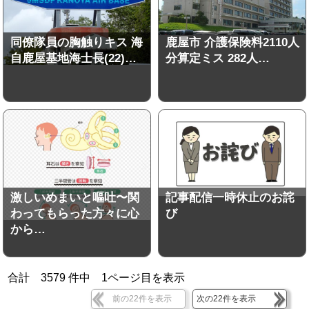
同僚隊員の胸触りキス 海
鹿屋市 介護保険料2110人
自鹿屋基地海士長(22)…
分算定ミス 282人…
激しいめまいと嘔吐〜関
記事配信一時休止のお詫
わってもらった方々に心
び
から…
合計
3579
件中
1
ページ目を表示
前の22件を表示
次の22件を表示