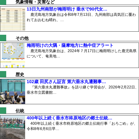
気象情報・災害など
13日九州南部が梅雨明け 垂水で90代女…
鹿児島地方気象台は令和8年7月13日、九州南部は高気圧に覆わ
れておおむね晴れ、…
その他
梅雨明けの大隅・薩摩地方に熱中症アラート
鹿児島地方気象台は、2024年７月17日に梅雨明けした鹿児島県
について、奄美地…
歴史
102歳 田尻さん証言 第六垂水丸遭難事…
『第六垂水丸遭難事故』を語り継ぐ学習会が、2026年2月22日、
垂水市立図書館…
伝統
400年以上続く垂水市柊原地区の郷土伝統…
400年以上続く垂水市柊原地区の郷土伝統行事「おろごめ」が、
令和8年6月6日早…