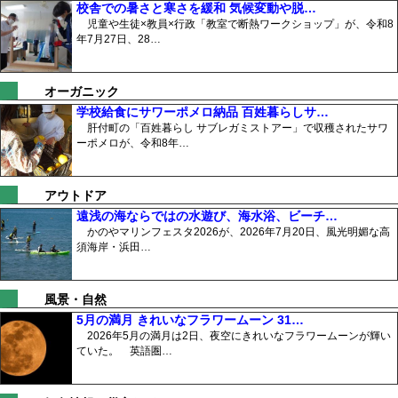
校舎での暑さと寒さを緩和 気候変動や脱…
児童や生徒×教員×行政「教室で断熱ワークショップ」が、令和8
年7月27日、28…
オーガニック
学校給食にサワーポメロ納品 百姓暮らしサ…
肝付町の「百姓暮らし サブレガミストアー」で収穫されたサワ
ーポメロが、令和8年…
アウトドア
遠浅の海ならではの水遊び、海水浴、ビーチ…
かのやマリンフェスタ2026が、2026年7月20日、風光明媚な高
須海岸・浜田…
風景・自然
5月の満月 きれいなフラワームーン 31…
2026年5月の満月は2日、夜空にきれいなフラワームーンが輝い
ていた。 英語圏…