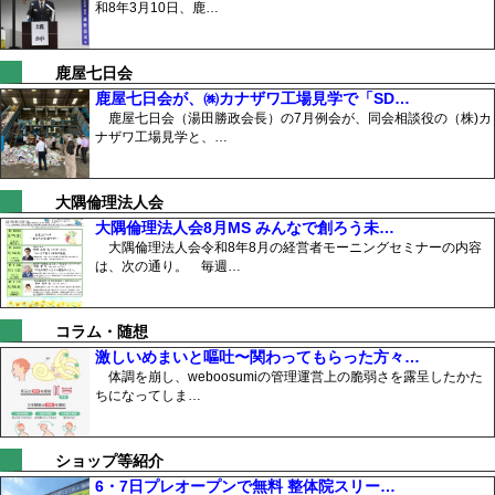
和8年3月10日、鹿…
鹿屋七日会
鹿屋七日会が、㈱カナザワ工場見学で「SD…
鹿屋七日会（湯田勝政会長）の7月例会が、同会相談役の（株)カ
ナザワ工場見学と、…
大隅倫理法人会
大隅倫理法人会8月MS みんなで創ろう未…
大隅倫理法人会令和8年8月の経営者モーニングセミナーの内容
は、次の通り。 毎週…
コラム・随想
激しいめまいと嘔吐〜関わってもらった方々…
体調を崩し、weboosumiの管理運営上の脆弱さを露呈したかた
ちになってしま…
ショップ等紹介
6・7日プレオープンで無料 整体院スリー…