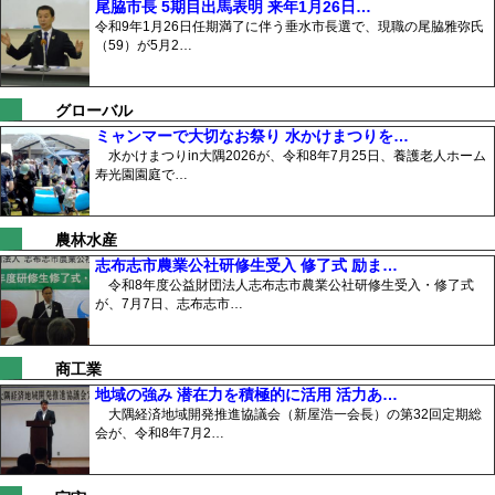
尾脇市長 5期目出馬表明 来年1月26日…
令和9年1月26日任期満了に伴う垂水市長選で、現職の尾脇雅弥氏
（59）が5月2…
グローバル
ミャンマーで大切なお祭り 水かけまつりを…
水かけまつりin大隅2026が、令和8年7月25日、養護老人ホーム
寿光園園庭で…
農林水産
志布志市農業公社研修生受入 修了式 励ま…
令和8年度公益財団法人志布志市農業公社研修生受入・修了式
が、7月7日、志布志市…
商工業
地域の強み 潜在力を積極的に活用 活力あ…
大隅経済地域開発推進協議会（新屋浩一会長）の第32回定期総
会が、令和8年7月2…