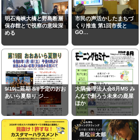
明石海峡大橋と野島断層
市民の声活かしたまちづ
保存館とで視察の意味深
くり推進 第1回市長と
GO…
める
9/19に延期 8/8予定のおお
大隅倫理法人会8月MS み
あいら夏祭り ジ…
んなで創ろう未来の鹿屋
ほか