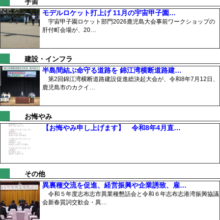
宇宙
モデルロケット打上げ 11月の宇宙甲子園…
宇宙甲子園ロケット部門2026鹿児島大会事前ワークショップの
肝付町会場が、20…
建設・インフラ
半島間結ぶ命守る道路を 錦江湾横断道路建…
第2回錦江湾横断道路建設促進総決起大会が、令和8年7月12日、
鹿児島市のカクイ…
お悔やみ
【お悔やみ申し上げます】 令和8年4月直…
その他
異裏種交流を促進、経営振興や企業誘致、雇…
令和５年度志布志市異業種懇話会と令和６年志布志港湾振興協議
会新春質詞交歓会・異…