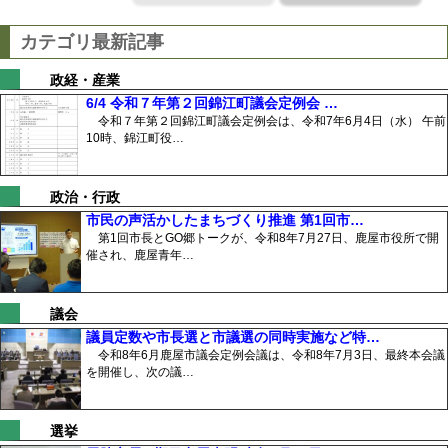
カテゴリ最新記事
政経・産業
6/4 令和７年第２回錦江町議会定例会 …
令和７年第２回錦江町議会定例会は、令和7年6月4日（水） 午前
10時、錦江町役…
政治・行政
市民の声活かしたまちづくり推進 第1回市…
第1回市長とGO郷トークが、令和8年7月27日、鹿屋市役所で開
催され、鹿屋青年…
議会
議員定数や市長選と市議選の同時実施など特…
令和8年6月鹿屋市議会定例会議は、令和8年7月3日、最終本会議
を開催し、次の議…
選挙