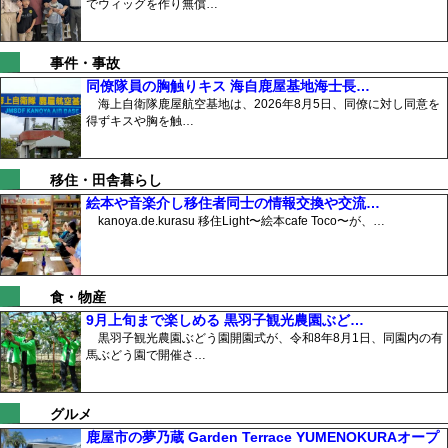
でウィッグを作り無償…
事件・事故
同僚隊員の胸触りキス 海自鹿屋基地海士長…
海上自衛隊鹿屋航空基地は、2026年8月5日、同僚に対し同意を
得ずキスや胸を触…
移住・田舎暮らし
絵本や音楽介し移住者同士の情報交換や交流…
kanoya.de.kurasu 移住Light〜絵本cafe Toco〜が、…
食・物産
9月上旬まで楽しめる 黒羽子観光農園ぶど…
黒羽子観光農園ぶどう園開園式が、令和8年8月1日、同園内の有
馬ぶどう園で開催さ…
グルメ
鹿屋市の夢乃蔵 Garden Terrace YUMENOKURAオープ