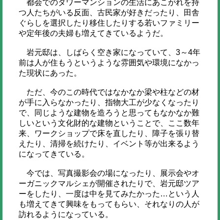
都会でのタワーマンションの生活にあこがれを持
つ人たちがいる反面、古民家が好きだったり、田舎
ぐらしを選択したり移住したりする若いファミリー
や定年後の夫婦も増えてきているようだ。
岩元邸は、しばらく空き家になっていて、3～4年
前は人が住もうというような雰囲気や環境になかっ
た現状にあった。
ただ、今のこの時代ではなかなか梁や柱などの材
が手に入らなかったり、指物大工が少なくなったり
で、同じような建物を造ろうと思ってもなかなか難
しいという文化財的な建物ということで、ここ数年
来、ワークショップで床を直したり、障子を張り替
えたり、清掃を続けたり、イベント等が出来るよう
になってきている。
今では、写真撮影会の場になったり、展示会やオ
ーガニックマルシェが開催されたりで、岩元邸ツア
ーをしたり、一度は中を見てみたかった…という人
も増えてきて興味をもってもらい、それなりの人が
訪れるようになっている。