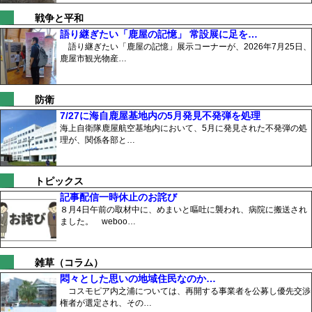
戦争と平和
語り継ぎたい「鹿屋の記憶」 常設展に足を…
語り継ぎたい「鹿屋の記憶」展示コーナーが、2026年7月25日、
鹿屋市観光物産…
防衛
7/27に海自鹿屋基地内の5月発見不発弾を処理
海上自衛隊鹿屋航空基地内において、5月に発見された不発弾の処
理が、関係各部と…
トピックス
記事配信一時休止のお詫び
８月4日午前の取材中に、めまいと嘔吐に襲われ、病院に搬送され
ました。 weboo…
雑草（コラム）
悶々とした思いの地域住民なのか…
コスモピア内之浦については、再開する事業者を公募し優先交渉
権者が選定され、その…