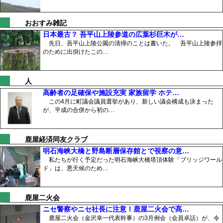
おおすみ雑記
日本最古？ 吾平山上陵参道の広葉杉巨木が…
先日、吾平山上陵公園の清掃のことは書いた。 吾平山上陵参拝
のために出掛けたこの…
人
高齢者の足確保や施設充実 家族留学 ホテ…
この4月に町議会議員選挙があり、新しい議会構成も決まった
が、平成の合併から初の…
鹿屋経済同友クラブ
明石海峡大橋と野島断層保存館とで視察の意…
私たちが行く予定だった明石海峡大橋塔頂体験「ブリッジワール
ド」は、悪天候のため…
鹿屋二火会
ニセ警察やニセ社長に注意！鹿屋二火会で髙…
鹿屋二火会（金沢幸一代表幹事）の3月例会（会員卓話）が、令