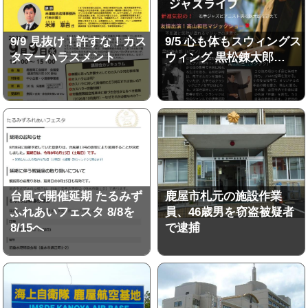
9/9 見抜け！許すな！カス
9/5 心も体もスウィングス
タマーハラスメント
ウィング 黒松錬太郎…
台風で開催延期 たるみず
鹿屋市札元の施設作業
ふれあいフェスタ 8/8を
員、46歳男を窃盗被疑者
8/15へ
で逮捕