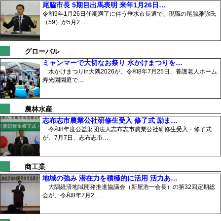
尾脇市長 5期目出馬表明 来年1月26日…
令和9年1月26日任期満了に伴う垂水市長選で、現職の尾脇雅弥氏
（59）が5月2…
グローバル
ミャンマーで大切なお祭り 水かけまつりを…
水かけまつりin大隅2026が、令和8年7月25日、養護老人ホーム
寿光園園庭で…
農林水産
志布志市農業公社研修生受入 修了式 励ま…
令和8年度公益財団法人志布志市農業公社研修生受入・修了式
が、7月7日、志布志市…
商工業
地域の強み 潜在力を積極的に活用 活力あ…
大隅経済地域開発推進協議会（新屋浩一会長）の第32回定期総
会が、令和8年7月2…