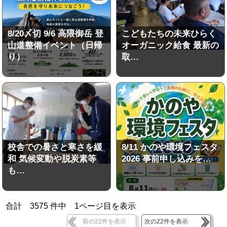
8/20〆切 9/6 高隈御岳 登
こどもたちの未来ひらく
山道整備イベント（日帰
オーガニック給食 最新の
り）
取…
校舎での暑さと寒さを緩
8/11 かのや環境フェスタ
和 気候変動や脱炭素等
2026 事前申し込みを…
も…
合計
3575
件中
1
ページ目を表示
前の22件を表示
次の22件を表示