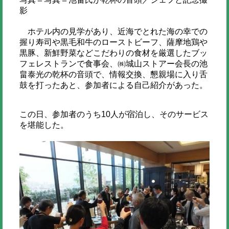
影
ホテル内の見学があり、近海でとれた海の幸での
握り寿司や黒毛和牛のローストビーフ、薩摩地鶏や
黒豚、新鮮野菜などこだわりの食材を厳選したブッ
フェレストランで食事会、㈱城山ストアー会長の池
畠泰光の乾杯の音頭で、情報交換、懇親場に入り舌
鼓を打ったあと、参加者による自己紹介があった。
この日、参加者のうち10人が宿泊し、そのサービス
を堪能した。