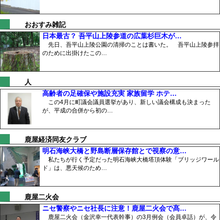
おおすみ雑記
日本最古？ 吾平山上陵参道の広葉杉巨木が…
先日、吾平山上陵公園の清掃のことは書いた。 吾平山上陵参拝
のために出掛けたこの…
人
高齢者の足確保や施設充実 家族留学 ホテ…
この4月に町議会議員選挙があり、新しい議会構成も決まった
が、平成の合併から初の…
鹿屋経済同友クラブ
明石海峡大橋と野島断層保存館とで視察の意…
私たちが行く予定だった明石海峡大橋塔頂体験「ブリッジワール
ド」は、悪天候のため…
鹿屋二火会
ニセ警察やニセ社長に注意！鹿屋二火会で髙…
鹿屋二火会（金沢幸一代表幹事）の3月例会（会員卓話）が、令