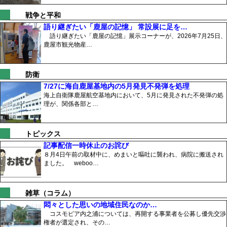
戦争と平和
語り継ぎたい「鹿屋の記憶」 常設展に足を…
語り継ぎたい「鹿屋の記憶」展示コーナーが、2026年7月25日、
鹿屋市観光物産…
防衛
7/27に海自鹿屋基地内の5月発見不発弾を処理
海上自衛隊鹿屋航空基地内において、5月に発見された不発弾の処
理が、関係各部と…
トピックス
記事配信一時休止のお詫び
８月4日午前の取材中に、めまいと嘔吐に襲われ、病院に搬送され
ました。 weboo…
雑草（コラム）
悶々とした思いの地域住民なのか…
コスモピア内之浦については、再開する事業者を公募し優先交渉
権者が選定され、その…