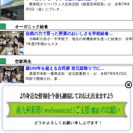
整体院スリーバランス志布志院（植屋浩幸院長）が、令和7年9
月5日（金）にプレオ…
オーガニック給食
自然の力で育った野菜のおいしさを学校給食…
大崎町の全小・中学校で、地元の有機食材を使った給食が、令和
7年度2学期からスタ…
空家再生
築100年を超える古民家 岩元邸祭りでに…
鹿屋市本町一番商店街「岩元邸夏祭り」が、令和7年8月23日、
同邸で開催され、多…