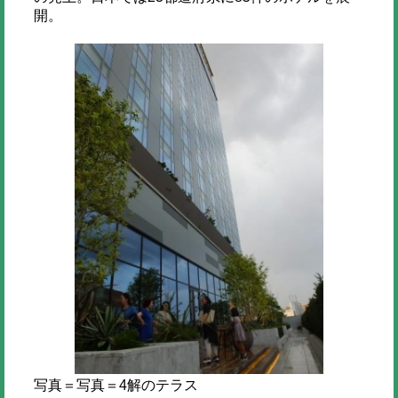
開。
写真＝写真＝4解のテラス