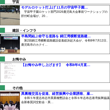
宇宙
モデルロケット打上げ 11月の宇宙甲子園…
宇宙甲子園ロケット部門2026鹿児島大会事前ワークショップの
肝付町会場が、20…
建設・インフラ
半島間結ぶ命守る道路を 錦江湾横断道路建…
第2回錦江湾横断道路建設促進総決起大会が、令和8年7月12日、
鹿児島市のカクイ…
お悔やみ
【お悔やみ申し上げます】 令和8年4月直…
その他
異裏種交流を促進、経営振興や企業誘致、雇…
令和５年度志布志市異業種懇話会と令和６年志布志港湾振興協議
会新春質詞交歓会・異…