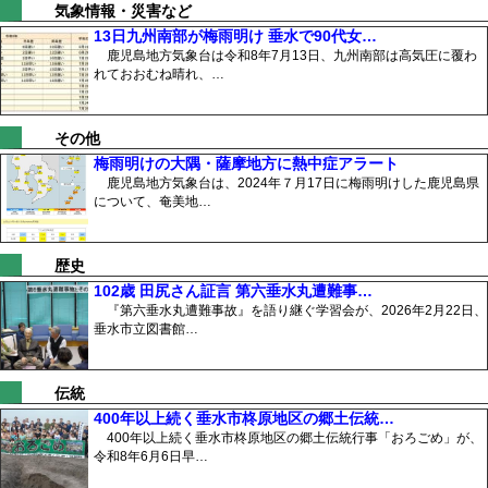
気象情報・災害など
13日九州南部が梅雨明け 垂水で90代女…
鹿児島地方気象台は令和8年7月13日、九州南部は高気圧に覆わ
れておおむね晴れ、…
その他
梅雨明けの大隅・薩摩地方に熱中症アラート
鹿児島地方気象台は、2024年７月17日に梅雨明けした鹿児島県
について、奄美地…
歴史
102歳 田尻さん証言 第六垂水丸遭難事…
『第六垂水丸遭難事故』を語り継ぐ学習会が、2026年2月22日、
垂水市立図書館…
伝統
400年以上続く垂水市柊原地区の郷土伝統…
400年以上続く垂水市柊原地区の郷土伝統行事「おろごめ」が、
令和8年6月6日早…