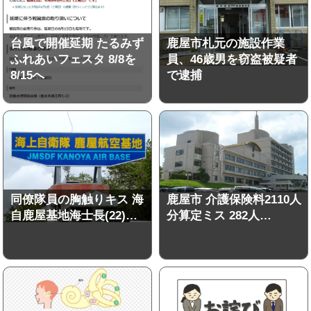
台風で開催延期 たるみず
鹿屋市札元の施設作業
ふれあいフェスタ 8/8を
員、46歳男を窃盗被疑者
8/15へ
で逮捕
同僚隊員の胸触りキス 海
鹿屋市 介護保険料2110人
自鹿屋基地海士長(22)…
分算定ミス 282人…