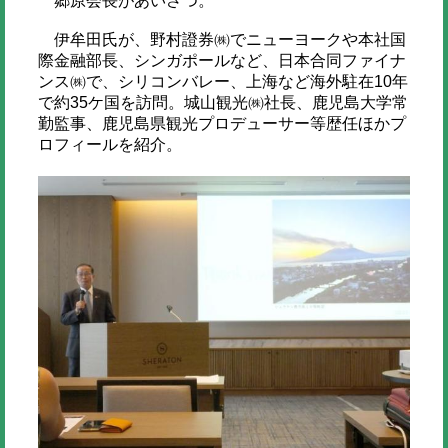
郷原会長があいさつ。
伊牟田氏が、野村證券㈱でニューヨークや本社国
際金融部長、シンガポールなど、日本合同ファイナ
ンス㈱で、シリコンバレー、上海など海外駐在10年
で約35ケ国を訪問。城山観光㈱社長、鹿児島大学常
勤監事、鹿児島県観光プロデューサー等歴任ほかプ
ロフィールを紹介。