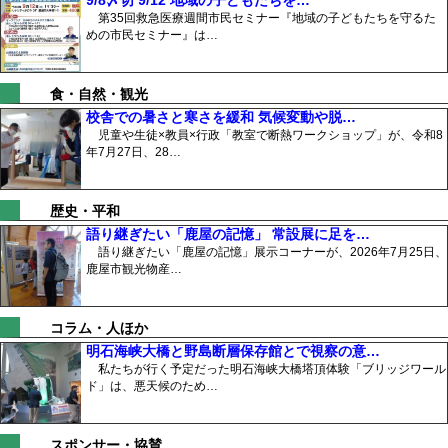
9/8〆切 9/12 地域の子どもたちを…
第35回救急医療週間市民セミナー『地域の子どもたちを守るた
めの市民セミナー』は…
食・自然・観光
校舎での暑さと寒さを緩和 気候変動や脱…
児童や生徒×教員×行政「教室で断熱ワークショップ」が、令和8
年7月27日、28…
歴史・平和
語り継ぎたい「鹿屋の記憶」 常設展に足を…
語り継ぎたい「鹿屋の記憶」展示コーナーが、2026年7月25日、
鹿屋市観光物産…
コラム・人ほか
明石海峡大橋と野島断層保存館とで視察の意…
私たちが行く予定だった明石海峡大橋塔頂体験「ブリッジワール
ド」は、悪天候のため…
スポンサー・協賛