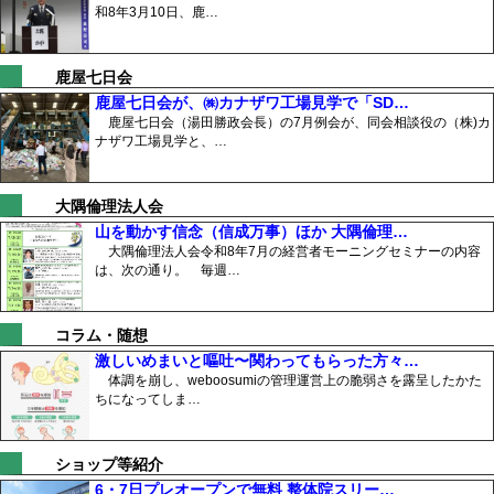
和8年3月10日、鹿…
鹿屋七日会
鹿屋七日会が、㈱カナザワ工場見学で「SD…
鹿屋七日会（湯田勝政会長）の7月例会が、同会相談役の（株)カ
ナザワ工場見学と、…
大隅倫理法人会
山を動かす信念（信成万事）ほか 大隅倫理…
大隅倫理法人会令和8年7月の経営者モーニングセミナーの内容
は、次の通り。 毎週…
コラム・随想
激しいめまいと嘔吐〜関わってもらった方々…
体調を崩し、weboosumiの管理運営上の脆弱さを露呈したかた
ちになってしま…
ショップ等紹介
6・7日プレオープンで無料 整体院スリー…