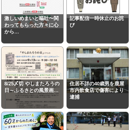
激しいめまいと嘔吐〜関
記事配信一時休止のお詫
わってもらった方々に心
び
から…
8/25〆切 やしまたろうの
住居不詳の40歳男を鹿屋
日～ふるさとの風景画…
市内飲食店で傷害により
逮捕