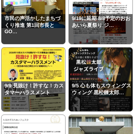
市民の声活かしたまちづ
9/19に延期 8/8予定のおお
くり推進 第1回市長と
あいら夏祭り ジ…
GO…
9/9 見抜け！許すな！カス
9/5 心も体もスウィングス
タマーハラスメント
ウィング 黒松錬太郎…