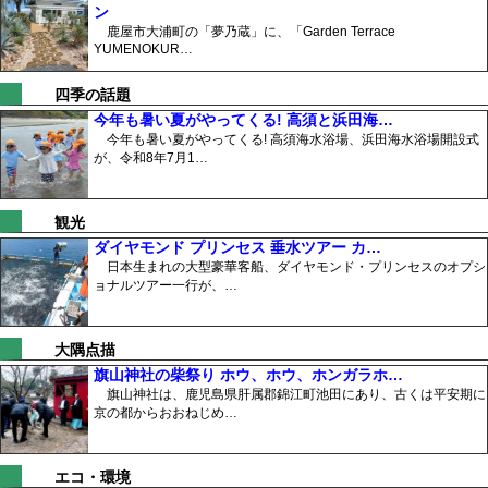
ン
鹿屋市大浦町の「夢乃蔵」に、「Garden Terrace
YUMENOKUR…
四季の話題
今年も暑い夏がやってくる! 高須と浜田海…
今年も暑い夏がやってくる! 高須海水浴場、浜田海水浴場開設式
が、令和8年7月1…
観光
ダイヤモンド プリンセス 垂水ツアー カ…
日本生まれの大型豪華客船、ダイヤモンド・プリンセスのオプシ
ョナルツアー一行が、…
大隅点描
旗山神社の柴祭り ホウ、ホウ、ホンガラホ…
旗山神社は、鹿児島県肝属郡錦江町池田にあり、古くは平安期に
京の都からおおねじめ…
エコ・環境