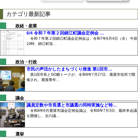
カテゴリ最新記事
政経・産業
6/4 令和７年第２回錦江町議会定例会 …
令和７年第２回錦江町議会定例会は、令和7年6月4日（水） 午前
10時、錦江町役…
政治・行政
市民の声活かしたまちづくり推進 第1回市…
第1回市長とGO郷トークが、令和8年7月27日、鹿屋市役所で開
催され、鹿屋青年…
議会
議員定数や市長選と市議選の同時実施など特…
令和8年6月鹿屋市議会定例会議は、令和8年7月3日、最終本会議
を開催し、次の議…
選挙