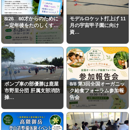
8/26 60才からのために
モデルロケット打上げ 11
～定年後をたのしくす…
月の宇宙甲子園に向け
資…
ポンプ車の部優勝は鹿屋
8/8 第3回全国オーガニッ
市野里分団 肝属支部消防
ク給食フォーラム参加報
操…
告会