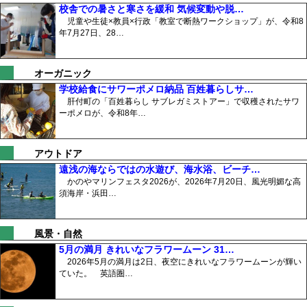
校舎での暑さと寒さを緩和 気候変動や脱…
児童や生徒×教員×行政「教室で断熱ワークショップ」が、令和8
年7月27日、28…
オーガニック
学校給食にサワーポメロ納品 百姓暮らしサ…
肝付町の「百姓暮らし サブレガミストアー」で収穫されたサワ
ーポメロが、令和8年…
アウトドア
遠浅の海ならではの水遊び、海水浴、ビーチ…
かのやマリンフェスタ2026が、2026年7月20日、風光明媚な高
須海岸・浜田…
風景・自然
5月の満月 きれいなフラワームーン 31…
2026年5月の満月は2日、夜空にきれいなフラワームーンが輝い
ていた。 英語圏…