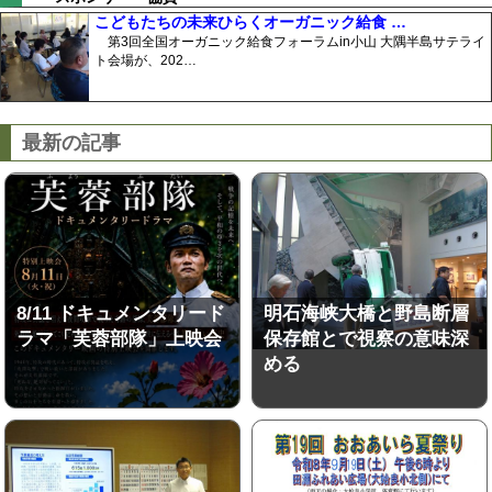
こどもたちの未来ひらくオーガニック給食 …
第3回全国オーガニック給食フォーラムin小山 大隅半島サテライ
ト会場が、202…
最新の記事
8/11 ドキュメンタリード
明石海峡大橋と野島断層
ラマ「芙蓉部隊」上映会
保存館とで視察の意味深
める