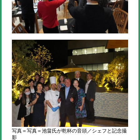
写真＝写真＝池畠氏が乾杯の音頭／シェフと記念撮
影