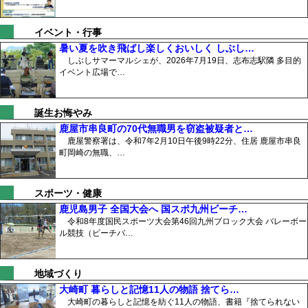
イベント・行事
暑い夏を吹き飛ばし楽しくおいしく しぶし…
しぶしサマーマルシェが、2026年7月19日、志布志駅隣 多目的
イベント広場で…
誕生お悔やみ
鹿屋市串良町の70代無職男を窃盗被疑者と…
鹿屋警察署は、令和7年2月10日午後9時22分、住居 鹿屋市串良
町岡崎の無職、…
スポーツ・健康
鹿児島男子 全国大会へ 国スポ九州ビーチ…
令和8年度国民スポーツ大会第46回九州ブロック大会 バレーボー
ル競技（ビーチバ…
地域づくり
大崎町 暮らしと記憶11人の物語 捨てら…
大崎町の暮らしと記憶を紡ぐ11人の物語、書籍『捨てられない