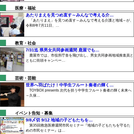
医療・福祉
あたりまえを見つめ直す～みんなで考える介…
「あたりまえ」を見つめ直す～みんなで考える介護と地域～が、
令和8年7月11日、…
教育・社会
7/31迄 県男女共同参画週間 鹿屋でも…
鹿屋市では、市役所庁舎を飛び出し、男女共同参画地域推進員と
ともに街頭キャンペー…
芸術・芸能
世界へ羽ばたけ！中学生フルート奏者の輝く…
TOYBOX presents 次代を担う中学生フルート奏者の輝く未来へ
～久保…
イベント告知・募集
9/8〆切 9/12 地域の子どもたちを…
第35回救急医療週間市民セミナー『地域の子どもたちを守るた
めの市民セミナー』は…