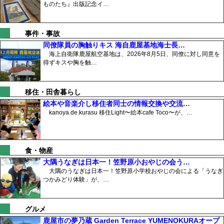
ものたち』出版記念イ…
事件・事故
同僚隊員の胸触りキス 海自鹿屋基地海士長…
海上自衛隊鹿屋航空基地は、2026年8月5日、同僚に対し同意を
得ずキスや胸を触…
移住・田舎暮らし
絵本や音楽介し移住者同士の情報交換や交流…
kanoya.de.kurasu 移住Light〜絵本cafe Toco〜が、…
食・物産
大隅うなぎは日本一！笠野原小おやじの会う…
大隅のうなぎは日本一！笠野原小学校おやじの会による「うなぎ
つかみどり体験」が、…
グルメ
鹿屋市の夢乃蔵 Garden Terrace YUMENOKURAオープ