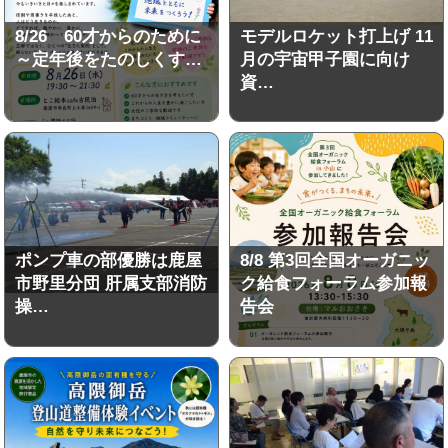
8/26 60才からのために
モデルロケット打上げ 11
～定年後をたのしくす…
月の宇宙甲子園に向け
資…
ポンプ車の部優勝は鹿屋
8/8 第3回全国オーガニッ
市野里分団 肝属支部消防
ク給食フォーラム参加報
操…
告会