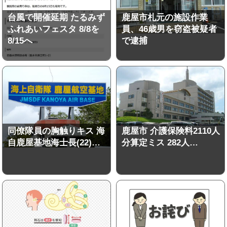
台風で開催延期 たるみず
鹿屋市札元の施設作業
ふれあいフェスタ 8/8を
員、46歳男を窃盗被疑者
8/15へ
で逮捕
同僚隊員の胸触りキス 海
鹿屋市 介護保険料2110人
自鹿屋基地海士長(22)…
分算定ミス 282人…