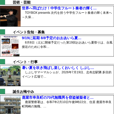
芸術・芸能
世界へ羽ばたけ！中学生フルート奏者の輝く…
TOYBOX presents 次代を担う中学生フルート奏者の輝く未来へ
～久保…
イベント告知・募集
9/19に延期 8/8予定のおおあいら夏…
8月8日（土)に開催予定だった第19回おおあいら夏祭りは、台風
接近のために令和…
イベント・行事
暑い夏を吹き飛ばし楽しくおいしく しぶし…
しぶしサマーマルシェが、2026年7月19日、志布志駅隣 多目的
イベント広場で…
誕生お悔やみ
鹿屋市串良町の70代無職男を窃盗被疑者と…
鹿屋警察署は、令和7年2月10日午後9時22分、住居 鹿屋市串良
町岡崎の無職、…