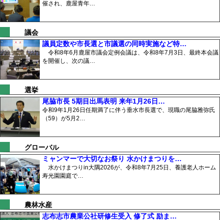
催され、鹿屋青年…
議会
議員定数や市長選と市議選の同時実施など特…
令和8年6月鹿屋市議会定例会議は、令和8年7月3日、最終本会議
を開催し、次の議…
選挙
尾脇市長 5期目出馬表明 来年1月26日…
令和9年1月26日任期満了に伴う垂水市長選で、現職の尾脇雅弥氏
（59）が5月2…
グローバル
ミャンマーで大切なお祭り 水かけまつりを…
水かけまつりin大隅2026が、令和8年7月25日、養護老人ホーム
寿光園園庭で…
農林水産
志布志市農業公社研修生受入 修了式 励ま…