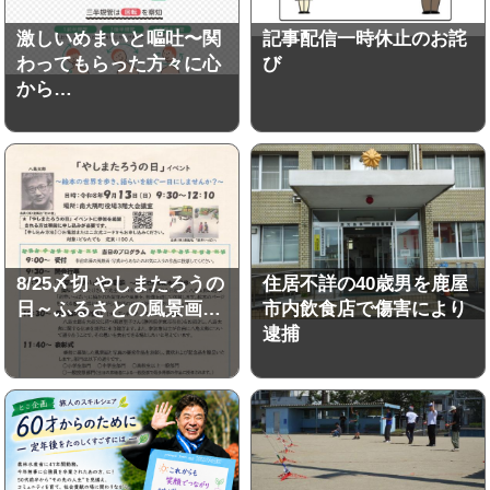
激しいめまいと嘔吐〜関
記事配信一時休止のお詫
わってもらった方々に心
び
から…
8/25〆切 やしまたろうの
住居不詳の40歳男を鹿屋
日～ふるさとの風景画…
市内飲食店で傷害により
逮捕