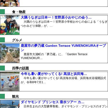
食・物産
大隅うなぎは日本一！笠野原小おやじの会う…
大隅のうなぎは日本一！笠野原小学校おやじの会による「うなぎ
つかみどり体験」が、…
グルメ
鹿屋市の夢乃蔵 Garden Terrace YUMENOKURAオープ
ン
鹿屋市大浦町の「夢乃蔵」に、「Garden Terrace
YUMENOKUR…
四季の話題
今年も暑い夏がやってくる! 高須と浜田海…
今年も暑い夏がやってくる! 高須海水浴場、浜田海水浴場開設式
が、令和8年7月1…
観光
ダイヤモンド プリンセス 垂水ツアー カ…
日本生まれの大型豪華客船、ダイヤモンド・プリンセスのオプシ