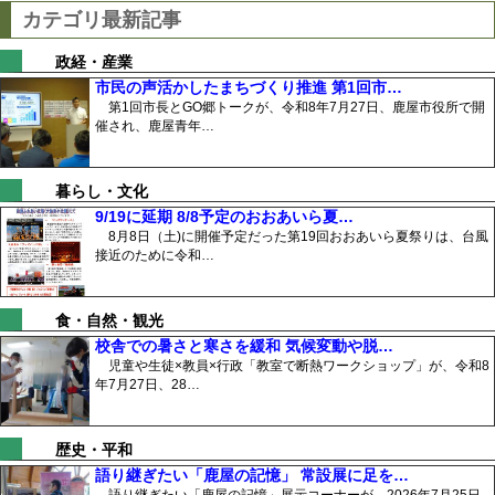
カテゴリ最新記事
政経・産業
市民の声活かしたまちづくり推進 第1回市…
第1回市長とGO郷トークが、令和8年7月27日、鹿屋市役所で開
催され、鹿屋青年…
暮らし・文化
9/19に延期 8/8予定のおおあいら夏…
8月8日（土)に開催予定だった第19回おおあいら夏祭りは、台風
接近のために令和…
食・自然・観光
校舎での暑さと寒さを緩和 気候変動や脱…
児童や生徒×教員×行政「教室で断熱ワークショップ」が、令和8
年7月27日、28…
歴史・平和
語り継ぎたい「鹿屋の記憶」 常設展に足を…
語り継ぎたい「鹿屋の記憶」展示コーナーが、2026年7月25日、