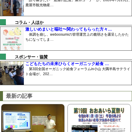
鹿屋市観光物産…
コラム・人ほか
激しいめまいと嘔吐〜関わってもらった方々…
体調を崩し、weboosumiの管理運営上の脆弱さを露呈したかた
ちになってしま…
スポンサー・協賛
こどもたちの未来ひらくオーガニック給食 …
第3回全国オーガニック給食フォーラムin小山 大隅半島サテライ
ト会場が、202…
最新の記事