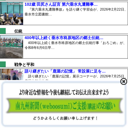
102歳 田尻さん証言 第六垂水丸遭難事…
『第六垂水丸遭難事故』を語り継ぐ学習会が、2026年2月22日、
垂水市立図書館…
伝統
400年以上続く垂水市柊原地区の郷土伝統…
400年以上続く垂水市柊原地区の郷土伝統行事「おろごめ」が、
令和8年6月6日早…
戦争と平和
語り継ぎたい「鹿屋の記憶」 常設展に足を…
語り継ぎたい「鹿屋の記憶」展示コーナーが、2026年7月25日、
鹿屋市観光物産…
防衛
7/27に海自鹿屋基地内の5月発見不発弾を処理
海上自衛隊鹿屋航空基地内において、5月に発見された不発弾の処
理が、関係各部と…