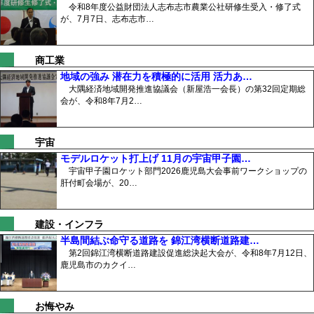
令和8年度公益財団法人志布志市農業公社研修生受入・修了式
が、7月7日、志布志市…
商工業
地域の強み 潜在力を積極的に活用 活力あ…
大隅経済地域開発推進協議会（新屋浩一会長）の第32回定期総
会が、令和8年7月2…
宇宙
モデルロケット打上げ 11月の宇宙甲子園…
宇宙甲子園ロケット部門2026鹿児島大会事前ワークショップの
肝付町会場が、20…
建設・インフラ
半島間結ぶ命守る道路を 錦江湾横断道路建…
第2回錦江湾横断道路建設促進総決起大会が、令和8年7月12日、
鹿児島市のカクイ…
お悔やみ