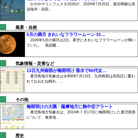
かのやマリンフェスタ2026が、2026年7月20日、風光明媚な高
須海岸・浜田…
風景・自然
5月の満月 きれいなフラワームーン 31…
2026年5月の満月は2日、夜空にきれいなフラワームーンが輝い
ていた。 英語圏…
気象情報・災害など
13日九州南部が梅雨明け 垂水で90代女…
鹿児島地方気象台は令和8年7月13日、九州南部は高気圧に覆わ
れておおむね晴れ、…
その他
梅雨明けの大隅・薩摩地方に熱中症アラート
鹿児島地方気象台は、2024年７月17日に梅雨明けした鹿児島県
について、奄美地…
歴史