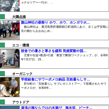
ョナルツアー一行が、…
大隅点描
旗山神社の柴祭り ホウ、ホウ、ホンガラホ…
旗山神社は、鹿児島県肝属郡錦江町池田にあり、古くは平安期に
京の都からおおねじめ…
エコ・環境
校舎での暑さと寒さを緩和 気候変動や脱…
児童や生徒×教員×行政「教室で断熱ワークショップ」が、令和8
年7月27日、28…
オーガニック
学校給食にサワーポメロ納品 百姓暮らしサ…
肝付町の「百姓暮らし サブレガミストアー」で収穫されたサワ
ーポメロが、令和8年…
アウトドア
遠浅の海ならではの水遊び、海水浴、ビーチ…