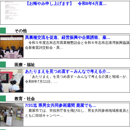
【お悔やみ申し上げます】 令和8年4月直…
その他
異裏種交流を促進、経営振興や企業誘致、雇…
令和５年度志布志市異業種懇話会と令和６年志布志港湾振興協議
会新春質詞交歓会・異…
医療・福祉
あたりまえを見つめ直す～みんなで考える介…
「あたりまえ」を見つめ直す～みんなで考える介護と地域～が、
令和8年7月11日、…
教育・社会
7/31迄 県男女共同参画週間 鹿屋でも…
鹿屋市では、市役所庁舎を飛び出し、男女共同参画地域推進員と
ともに街頭キャンペー…