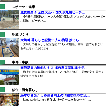
スポーツ・健康
鹿児島男子 全国大会へ 国スポ九州ビーチ…
令和8年度国民スポーツ大会第46回九州ブロック大会 バレーボー
ル競技（ビーチバ…
地域づくり
大崎町 暮らしと記憶11人の物語 捨てら…
大崎町の暮らしと記憶を紡ぐ11人の物語、書籍『捨てられない
ものたち』出版記念イ…
事件・事故
同僚隊員の胸触りキス 海自鹿屋基地海士長…
海上自衛隊鹿屋航空基地は、2026年8月5日、同僚に対し同意を
得ずキスや胸を触…
移住・田舎暮らし
絵本や音楽介し移住者同士の情報交換や交流…
kanoya.de.kurasu 移住Light〜絵本cafe Toco〜が、…