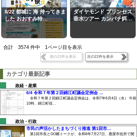
8/22 都城に 海 持ってきま
ダイヤモンド プリンセス
した おおすみ特…
垂水ツアー カンパチ餌…
合計
3574
件中
1
ページ目を表示
前の22件を表示
次の22件を表示
カテゴリ最新記事
政経・産業
6/4 令和７年第２回錦江町議会定例会 …
令和７年第２回錦江町議会定例会は、令和7年6月4日（水） 午前
10時、錦江町役…
政治・行政
市民の声活かしたまちづくり推進 第1回市…
第1回市長とGO郷トークが、令和8年7月27日、鹿屋市役所で開