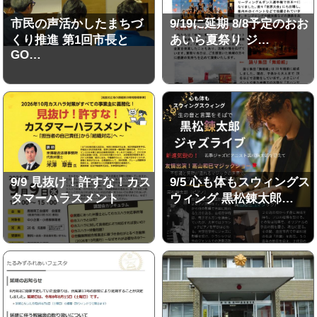
市民の声活かしたまちづ
9/19に延期 8/8予定のおお
くり推進 第1回市長と
あいら夏祭り ジ…
GO…
9/9 見抜け！許すな！カス
9/5 心も体もスウィングス
タマーハラスメント
ウィング 黒松錬太郎…