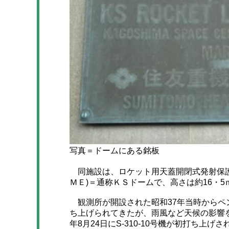
写真＝ドームにある銘板
同施設は、ロケット用天蓋開閉式発射保護装
ＭＥ)＝通称ＫＳドームで、高さは約16・5
観測所が開設された昭和37年当時からペ
ち上げられてきたが、雨風など天候の影響
年8月24日にS-310-10号機が初打ち