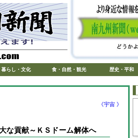
暮らし・文化
食・自然・観光
歴史・平和
《宇宙 》
大な貢献～ＫＳドーム解体へ