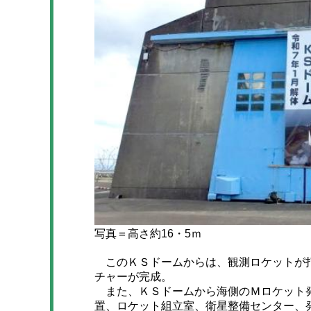
写真＝高さ約16・5ｍ
このＫＳドームからは、観測ロケットが打
チャーが完成。
また、ＫＳドームから海側のＭロケット発
置、ロケット組立室、衛星整備センター、