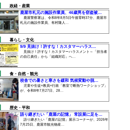
政経・産業
鹿屋市札元の施設作業員、46歳男を窃盗被…
鹿屋警察署は、令和8年8月5日午後零時37分、鹿屋市
札元の施設作業員、有村隆人…
暮らし・文化
9/9 見抜け！許すな！カスタマーハラス…
見抜け！許すな！カスタマーハラスメント～「担当者
の自己責任」から「組織対応」へ…
食・自然・観光
校舎での暑さと寒さを緩和 気候変動や脱…
児童や生徒×教員×行政「教室で断熱ワークショップ」
が、令和8年7月27日、28…
歴史・平和
語り継ぎたい「鹿屋の記憶」 常設展に足を…
語り継ぎたい「鹿屋の記憶」展示コーナーが、2026年
7月25日、鹿屋市観光物産…