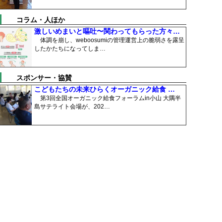
コラム・人ほか
激しいめまいと嘔吐〜関わってもらった方々…
体調を崩し、weboosumiの管理運営上の脆弱さを露呈
したかたちになってしま…
スポンサー・協賛
こどもたちの未来ひらくオーガニック給食 …
第3回全国オーガニック給食フォーラムin小山 大隅半
島サテライト会場が、202…