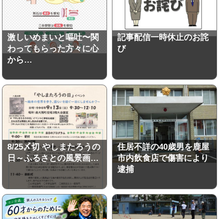
激しいめまいと嘔吐〜関
記事配信一時休止のお詫
わってもらった方々に心
び
から…
8/25〆切 やしまたろうの
住居不詳の40歳男を鹿屋
日～ふるさとの風景画…
市内飲食店で傷害により
逮捕