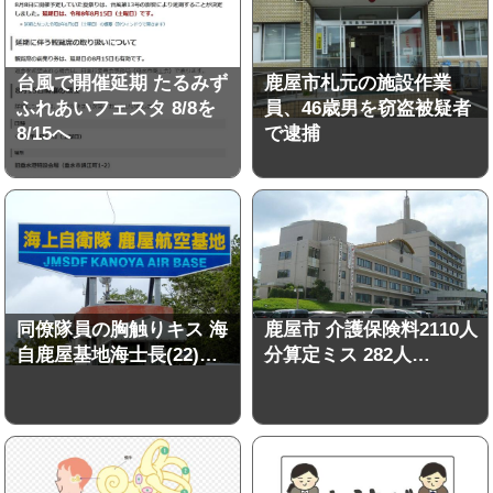
台風で開催延期 たるみず
鹿屋市札元の施設作業
ふれあいフェスタ 8/8を
員、46歳男を窃盗被疑者
8/15へ
で逮捕
同僚隊員の胸触りキス 海
鹿屋市 介護保険料2110人
自鹿屋基地海士長(22)…
分算定ミス 282人…