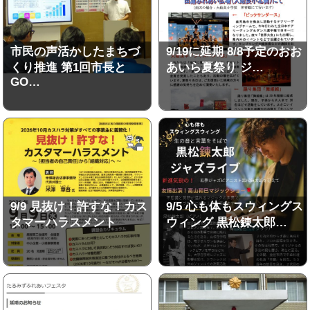
市民の声活かしたまちづ
9/19に延期 8/8予定のおお
くり推進 第1回市長と
あいら夏祭り ジ…
GO…
9/9 見抜け！許すな！カス
9/5 心も体もスウィングス
タマーハラスメント
ウィング 黒松錬太郎…