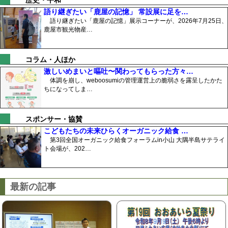
語り継ぎたい「鹿屋の記憶」 常設展に足を…
語り継ぎたい「鹿屋の記憶」展示コーナーが、2026年7月25日、
鹿屋市観光物産…
コラム・人ほか
激しいめまいと嘔吐〜関わってもらった方々…
体調を崩し、weboosumiの管理運営上の脆弱さを露呈したかた
ちになってしま…
スポンサー・協賛
こどもたちの未来ひらくオーガニック給食 …
第3回全国オーガニック給食フォーラムin小山 大隅半島サテライ
ト会場が、202…
最新の記事