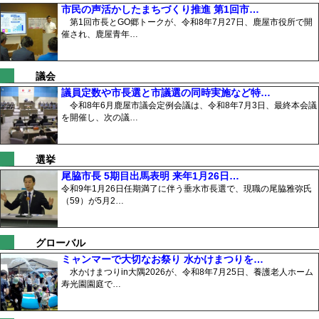
市民の声活かしたまちづくり推進 第1回市…
第1回市長とGO郷トークが、令和8年7月27日、鹿屋市役所で開
催され、鹿屋青年…
議会
議員定数や市長選と市議選の同時実施など特…
令和8年6月鹿屋市議会定例会議は、令和8年7月3日、最終本会議
を開催し、次の議…
選挙
尾脇市長 5期目出馬表明 来年1月26日…
令和9年1月26日任期満了に伴う垂水市長選で、現職の尾脇雅弥氏
（59）が5月2…
グローバル
ミャンマーで大切なお祭り 水かけまつりを…
水かけまつりin大隅2026が、令和8年7月25日、養護老人ホーム
寿光園園庭で…