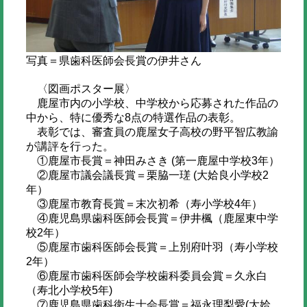
写真＝県歯科医師会長賞の伊井さん
〈図画ポスター展〉
鹿屋市内の小学校、中学校から応募された作品の
中から、特に優秀な8点の特選作品の表彰。
表彰では、審査員の鹿屋女子高校の野平智広教諭
が講評を行った。
①鹿屋市長賞＝神田みさき (第一鹿屋中学校3年）
②鹿屋市議会議長賞＝栗脇一瑳 (大姶良小学校2
年）
③鹿屋市教育長賞＝末次初希（寿小学校4年）
④鹿児島県歯科医師会長賞＝伊井楓（鹿屋東中学
校2年）
⑤鹿屋市歯科医師会長賞＝上別府叶羽（寿小学校
2年）
⑥鹿屋市歯科医師会学校歯科委員会賞＝久永白
（寿北小学校5年)
⑦鹿児島県歯科衛生士会長賞＝福永理梨愛(大姶