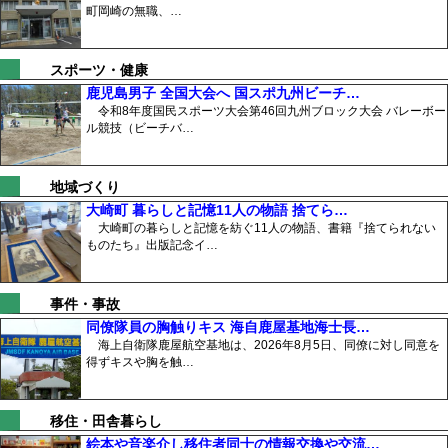
町岡崎の無職、…
スポーツ・健康
鹿児島男子 全国大会へ 国スポ九州ビーチ…
令和8年度国民スポーツ大会第46回九州ブロック大会 バレーボー
ル競技（ビーチバ…
地域づくり
大崎町 暮らしと記憶11人の物語 捨てら…
大崎町の暮らしと記憶を紡ぐ11人の物語、書籍『捨てられない
ものたち』出版記念イ…
事件・事故
同僚隊員の胸触りキス 海自鹿屋基地海士長…
海上自衛隊鹿屋航空基地は、2026年8月5日、同僚に対し同意を
得ずキスや胸を触…
移住・田舎暮らし
絵本や音楽介し移住者同士の情報交換や交流…