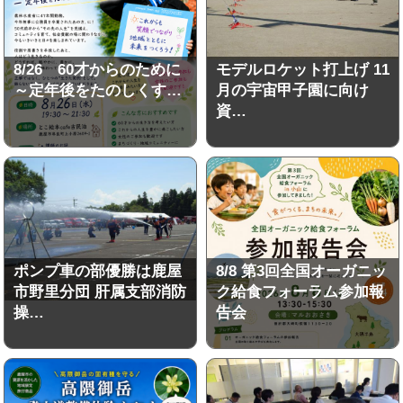
8/26 60才からのために
モデルロケット打上げ 11
～定年後をたのしくす…
月の宇宙甲子園に向け
資…
ポンプ車の部優勝は鹿屋
8/8 第3回全国オーガニッ
市野里分団 肝属支部消防
ク給食フォーラム参加報
操…
告会