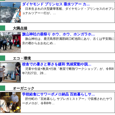
ダイヤモンド プリンセス 垂水ツアー カ…
日本生まれの大型豪華客船、ダイヤモンド・プリンセスのオプシ
ョナルツアー一行が、…
大隅点描
旗山神社の柴祭り ホウ、ホウ、ホンガラホ…
旗山神社は、鹿児島県肝属郡錦江町池田にあり、古くは平安期に
京の都からおおねじめ…
エコ・環境
校舎での暑さと寒さを緩和 気候変動や脱…
児童や生徒×教員×行政「教室で断熱ワークショップ」が、令和8
年7月27日、28…
オーガニック
学校給食にサワーポメロ納品 百姓暮らしサ…
肝付町の「百姓暮らし サブレガミストアー」で収穫されたサワ
ーポメロが、令和8年…