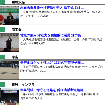
農林水産
志布志市農業公社研修生受入 修了式 励ま…
令和8年度公益財団法人志布志市農業公社研修生受入・修了式
が、7月7日、志布志市…
商工業
地域の強み 潜在力を積極的に活用 活力あ…
大隅経済地域開発推進協議会（新屋浩一会長）の第32回定期総
会が、令和8年7月2…
宇宙
モデルロケット打上げ 11月の宇宙甲子園…
宇宙甲子園ロケット部門2026鹿児島大会事前ワークショップの
肝付町会場が、20…
建設・インフラ
半島間結ぶ命守る道路を 錦江湾横断道路建…
第2回錦江湾横断道路建設促進総決起大会が、令和8年7月12日、
鹿児島市のカクイ…