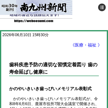
2026年06月10日 15時30分
《医療・福祉 》
歯科疾患予防の適切な習慣定着図り 歯の
寿命延ばし健康に
かのやいきいき歯っぴいメモリアル表彰式
かのやいきいき歯っぴいメモリアル表彰式が、令
和8年6月6日、鹿屋市役所7階大会議室で開催され、