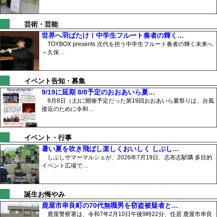
芸術・芸能
世界へ羽ばたけ！中学生フルート奏者の輝く…
TOYBOX presents 次代を担う中学生フルート奏者の輝く未来へ
～久保…
イベント告知・募集
9/19に延期 8/8予定のおおあいら夏…
8月8日（土)に開催予定だった第19回おおあいら夏祭りは、台風
接近のために令和…
イベント・行事
暑い夏を吹き飛ばし楽しくおいしく しぶし…
しぶしサマーマルシェが、2026年7月19日、志布志駅隣 多目的
イベント広場で…
誕生お悔やみ
鹿屋市串良町の70代無職男を窃盗被疑者と…
鹿屋警察署は、令和7年2月10日午後9時22分、住居 鹿屋市串良