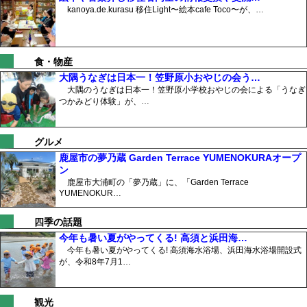
kanoya.de.kurasu 移住Light〜絵本cafe Toco〜が、…
食・物産
大隅うなぎは日本一！笠野原小おやじの会う…
大隅のうなぎは日本一！笠野原小学校おやじの会による「うなぎ
つかみどり体験」が、…
グルメ
鹿屋市の夢乃蔵 Garden Terrace YUMENOKURAオープ
ン
鹿屋市大浦町の「夢乃蔵」に、「Garden Terrace
YUMENOKUR…
四季の話題
今年も暑い夏がやってくる! 高須と浜田海…
今年も暑い夏がやってくる! 高須海水浴場、浜田海水浴場開設式
が、令和8年7月1…
観光