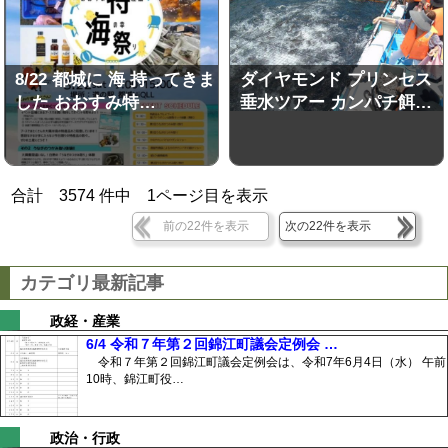
8/22 都城に 海 持ってきま
ダイヤモンド プリンセス
した おおすみ特…
垂水ツアー カンパチ餌…
合計
3574
件中
1
ページ目を表示
前の22件を表示
次の22件を表示
カテゴリ最新記事
政経・産業
6/4 令和７年第２回錦江町議会定例会 …
令和７年第２回錦江町議会定例会は、令和7年6月4日（水） 午前
10時、錦江町役…
政治・行政