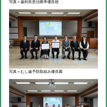
写真＝歯科疾患治療率優良校
写真＝むし歯予防取組み優良園