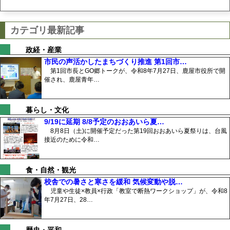
カテゴリ最新記事
政経・産業
市民の声活かしたまちづくり推進 第1回市…
第1回市長とGO郷トークが、令和8年7月27日、鹿屋市役所で開
催され、鹿屋青年…
暮らし・文化
9/19に延期 8/8予定のおおあいら夏…
8月8日（土)に開催予定だった第19回おおあいら夏祭りは、台風
接近のために令和…
食・自然・観光
校舎での暑さと寒さを緩和 気候変動や脱…
児童や生徒×教員×行政「教室で断熱ワークショップ」が、令和8
年7月27日、28…
歴史・平和