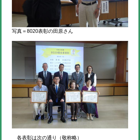
写真＝8020表彰の田原さん
各表彰は次の通り（敬称略）