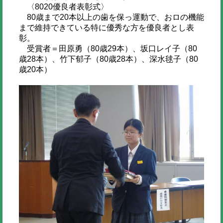
〈8020優良者表彰式〉
80歳まで20本以上の歯を保っ運動で、おロの機能
まで維持できている特に優秀な方を優良者とし表
彰。
受賞者＝田原勇（80歳29本）、坂口レイ子（80
歳28本）、竹下郁子（80歳28本）、深水毬子（80
歳20本）