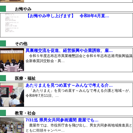
お悔やみ
【お悔やみ申し上げます】 令和8年4月直…
その他
異裏種交流を促進、経営振興や企業誘致、雇…
令和５年度志布志市異業種懇話会と令和６年志布志港湾振興協議
会新春質詞交歓会・異…
医療・福祉
あたりまえを見つめ直す～みんなで考える介…
「あたりまえ」を見つめ直す～みんなで考える介護と地域～が、
令和8年7月11日、…
教育・社会
7/31迄 県男女共同参画週間 鹿屋でも…
鹿屋市では、市役所庁舎を飛び出し、男女共同参画地域推進員と
ともに街頭キャンペー…