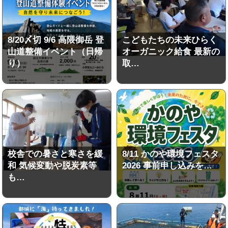
8/20〆切 9/6 高隈御岳 登
こどもたちの未来ひらく
山道整備イベント（日帰
オーガニック給食 最新の
り）
取…
校舎での暑さと寒さを緩
8/11 かのや環境フェスタ
和 気候変動や脱炭素等
2026 事前申し込みを…
も…