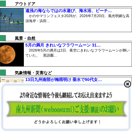
アウトドア
遠浅の海ならではの水遊び、海水浴、ビーチ…
かのやマリンフェスタ2026が、2026年7月20日、風光明媚な高
須海岸・浜田…
風景・自然
5月の満月 きれいなフラワームーン 31…
2026年5月の満月は2日、夜空にきれいなフラワームーンが輝い
ていた。 英語圏…
気象情報・災害など
13日九州南部が梅雨明け 垂水で90代女…
鹿児島地方気象台は令和8年7月13日、九州南部は高気圧に覆わ
れておおむね晴れ、…
その他
梅雨明けの大隅・薩摩地方に熱中症アラート
鹿児島地方気象台は、2024年７月17日に梅雨明けした鹿児島県
について、奄美地…