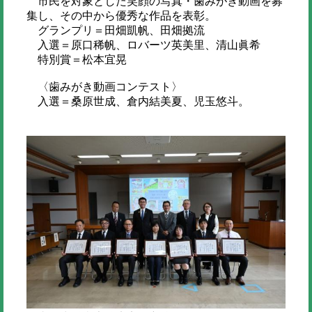
市民を対象とした笑顔の写真・歯みがき動画を募
集し、その中から優秀な作品を表彰。
グランプリ＝田畑凱帆、田畑拠流
入選＝原口稀帆、ロバーツ英美里、清山眞希
特別賞＝松本宜晃
〈歯みがき動画コンテスト〉
入選＝桑原世成、倉内結美夏、児玉悠斗。