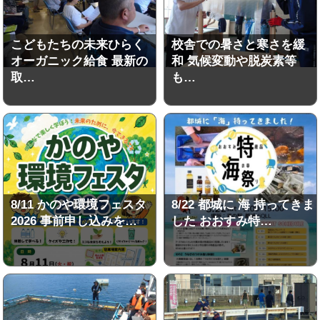
こどもたちの未来ひらく
校舎での暑さと寒さを緩
オーガニック給食 最新の
和 気候変動や脱炭素等
取…
も…
8/11 かのや環境フェスタ
8/22 都城に 海 持ってきま
2026 事前申し込みを…
した おおすみ特…