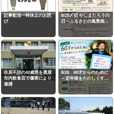
記事配信一時休止のお詫
8/25〆切 やしまたろうの
び
日～ふるさとの風景画…
住居不詳の40歳男を鹿屋
8/26 60才からのために
市内飲食店で傷害により
～定年後をたのしくす…
逮捕