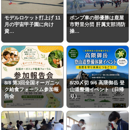
モデルロケット打上げ 11
ポンプ車の部優勝は鹿屋
月の宇宙甲子園に向け
市野里分団 肝属支部消防
資…
操…
8/8 第3回全国オーガニッ
8/20〆切 9/6 高隈御岳 登
ク給食フォーラム参加報
山道整備イベント（日帰
告会
り）