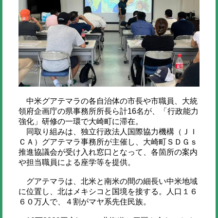
中米グアテマラの各自治体の市長や市職員、大統
領府企画庁の県事務所所長ら計16名が、「行政能力
強化」研修の一環で大崎町に滞在。
同取り組みは、独立行政法人国際協力機構（ＪＩ
ＣＡ）グアテマラ事務所が主催し、大崎町ＳＤＧｓ
推進協議会が受け入れ窓口となって、各箇所の案内
や担当職員による座学等を提供。
グアテマラは、北米と南米の間の細長い中米地域
に位置し、北はメキシコと国境を接する。人口１６
６０万人で、４割がマヤ系先住民族。