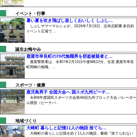
イベント・行事
暑い夏を吹き飛ばし楽しくおいしく しぶし…
しぶしサマーマルシェが、2026年7月19日、志布志駅隣 多目的
イベント広場で…
誕生お悔やみ
鹿屋市串良町の70代無職男を窃盗被疑者と…
鹿屋警察署は、令和7年2月10日午後9時22分、住居 鹿屋市串良
町岡崎の無職、…
スポーツ・健康
鹿児島男子 全国大会へ 国スポ九州ビーチ…
令和8年度国民スポーツ大会第46回九州ブロック大会 バレーボー
ル競技（ビーチバ…
地域づくり
大崎町 暮らしと記憶11人の物語 捨てら…
大崎町の暮らしと記憶を紡ぐ11人の物語、書籍『捨てられない