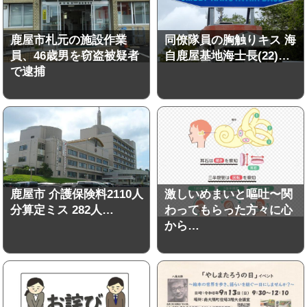
鹿屋市札元の施設作業
同僚隊員の胸触りキス 海
員、46歳男を窃盗被疑者
自鹿屋基地海士長(22)…
で逮捕
鹿屋市 介護保険料2110人
激しいめまいと嘔吐〜関
分算定ミス 282人…
わってもらった方々に心
から…