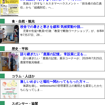
見抜け！許すな！カスタマーハラスメント～「担当者の自己責
任」から「組織対応」へ…
食・自然・観光
校舎での暑さと寒さを緩和 気候変動や脱…
児童や生徒×教員×行政「教室で断熱ワークショップ」が、令和8
年7月27日、28…
歴史・平和
語り継ぎたい「鹿屋の記憶」 常設展に足を…
語り継ぎたい「鹿屋の記憶」展示コーナーが、2026年7月25日、
鹿屋市観光物産…
コラム・人ほか
激しいめまいと嘔吐〜関わってもらった方々…
体調を崩し、weboosumiの管理運営上の脆弱さを露呈したかた
ちになってしま…
スポンサー・協賛