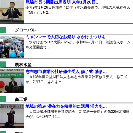
尾脇市長 5期目出馬表明 来年1月26日…
令和9年1月26日任期満了に伴う垂水市長選で、現職の尾脇雅弥氏
（59）が5月2…
グローバル
ミャンマーで大切なお祭り 水かけまつりを…
水かけまつりin大隅2026が、令和8年7月25日、養護老人ホーム
寿光園園庭で…
農林水産
志布志市農業公社研修生受入 修了式 励ま…
令和8年度公益財団法人志布志市農業公社研修生受入・修了式
が、7月7日、志布志市…
商工業
地域の強み 潜在力を積極的に活用 活力あ…
大隅経済地域開発推進協議会（新屋浩一会長）の第32回定期総
会が、令和8年7月2…