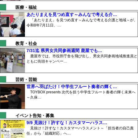
医療・福祉
あたりまえを見つめ直す～みんなで考える介…
「あたりまえ」を見つめ直す～みんなで考える介護と地域～が、
令和8年7月11日、…
教育・社会
7/31迄 県男女共同参画週間 鹿屋でも…
鹿屋市では、市役所庁舎を飛び出し、男女共同参画地域推進員と
ともに街頭キャンペー…
芸術・芸能
世界へ羽ばたけ！中学生フルート奏者の輝く…
TOYBOX presents 次代を担う中学生フルート奏者の輝く未来へ
～久保…
イベント告知・募集
9/9 見抜け！許すな！カスタマーハラス…
見抜け！許すな！カスタマーハラスメント～「担当者の自己責
任」から「組織対応」へ…