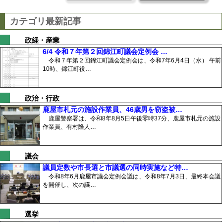
カテゴリ最新記事
政経・産業
6/4 令和７年第２回錦江町議会定例会 …
令和７年第２回錦江町議会定例会は、令和7年6月4日（水） 午前
10時、錦江町役…
政治・行政
鹿屋市札元の施設作業員、46歳男を窃盗被…
鹿屋警察署は、令和8年8月5日午後零時37分、鹿屋市札元の施設
作業員、有村隆人…
議会
議員定数や市長選と市議選の同時実施など特…
令和8年6月鹿屋市議会定例会議は、令和8年7月3日、最終本会議
を開催し、次の議…
選挙