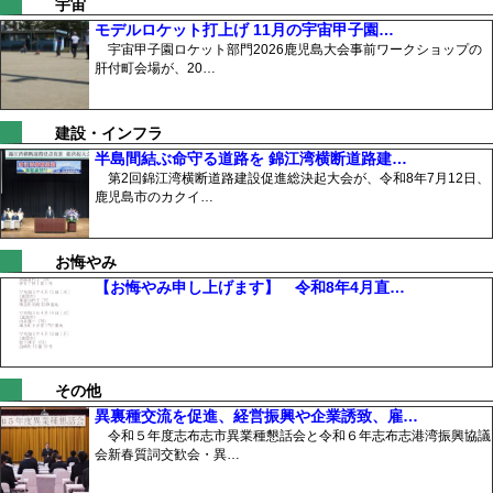
宇宙
モデルロケット打上げ 11月の宇宙甲子園…
宇宙甲子園ロケット部門2026鹿児島大会事前ワークショップの
肝付町会場が、20…
建設・インフラ
半島間結ぶ命守る道路を 錦江湾横断道路建…
第2回錦江湾横断道路建設促進総決起大会が、令和8年7月12日、
鹿児島市のカクイ…
お悔やみ
【お悔やみ申し上げます】 令和8年4月直…
その他
異裏種交流を促進、経営振興や企業誘致、雇…
令和５年度志布志市異業種懇話会と令和６年志布志港湾振興協議
会新春質詞交歓会・異…