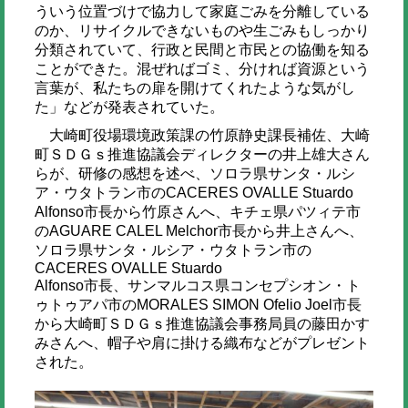
ういう位置づけで協力して家庭ごみを分離している
のか、リサイクルできないものや生ごみもしっかり
分類されていて、行政と民間と市民との協働を知る
ことができた。混ぜればゴミ、分ければ資源という
言葉が、私たちの扉を開けてくれたような気がし
た」などが発表されていた。
大崎町役場環境政策課の竹原静史課長補佐、大崎
町ＳＤＧｓ推進協議会ディレクターの井上雄大さん
らが、研修の感想を述べ、ソロラ県サンタ・ルシ
ア・ウタトラン市のCACERES OVALLE Stuardo
Alfonso市長から竹原さんへ、キチェ県パツィテ市
のAGUARE CALEL Melchor市長から井上さんへ、
ソロラ県サンタ・ルシア・ウタトラン市の
CACERES OVALLE Stuardo
Alfonso市長、サンマルコス県コンセプシオン・ト
ゥトゥアパ市のMORALES SIMON Ofelio Joel市長
から大崎町ＳＤＧｓ推進協議会事務局員の藤田かす
みさんへ、帽子や肩に掛ける織布などがプレゼント
された。