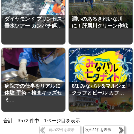
ダイヤモンド プリンセス
潤いのあるきれいな川
垂水ツアー カンパチ餌…
に！肝属川クリーン作戦
病院での仕事をリアルに
8/1 みなバル＆マルシェ
体験 手術・検査キッズセ
クラフとビール カフ…
ミ…
合計
3572
件中
1
ページ目を表示
前の22件を表示
次の22件を表示