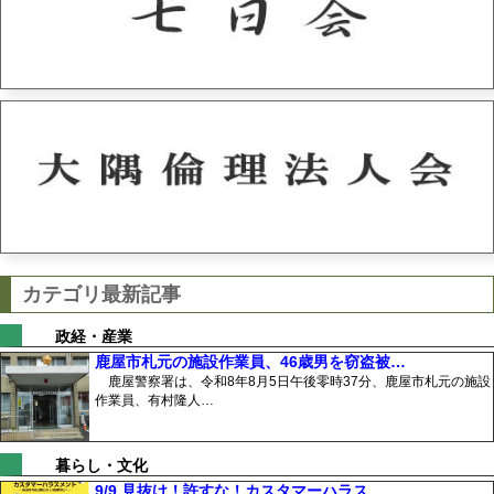
カテゴリ最新記事
政経・産業
鹿屋市札元の施設作業員、46歳男を窃盗被…
鹿屋警察署は、令和8年8月5日午後零時37分、鹿屋市札元の施設
作業員、有村隆人…
暮らし・文化
9/9 見抜け！許すな！カスタマーハラス…