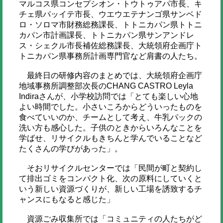
マルコス県コンセプシオン・トウトゥアパ市長、キ
チェ県パッイテ市長、ウエウエテナンゴ県サンベド
ロ・ソロマ市財務総務課長、トトニカパン県トトニ
カパン市計画課長、トトニカパン県サンアンドレ
ス・シェクル市長補佐総務課長、大統領府企画庁ト
トニカパン県事務所計画専門官など肩書の人たち。
最終日の研修内容のまとめでは、大統領府企画庁
地域事務所調整部次長のCHANG CASTRO Leyla
Indiraさんが、小学校訪問では「とても楽しい心地
よい時間でした。小さいころからどういったものを
食べていいのか、チームとして考え、牛乳パックの
洗い方も感心した。子供のときからいろんなことを
学ばせ、リサイクルもきちんと学んでいることなど
たくさんの学びがあった」。
そおリサイクルセンターでは「民間が町と契約し
て排出ゴミをコンパクト化、次の原料にしていくと
いう新しい資源づくりが、新しい工場を誘致するチ
ャンスにもなると感じた」
資源ごみ収集所では「コミュニティの人たちがど