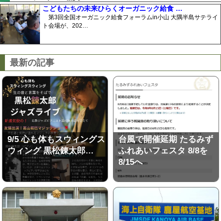
こどもたちの未来ひらくオーガニック給食 …
第3回全国オーガニック給食フォーラムin小山 大隅半島サテライ
ト会場が、202…
最新の記事
9/5 心も体もスウィングス
台風で開催延期 たるみず
ウィング 黒松錬太郎…
ふれあいフェスタ 8/8を
8/15へ