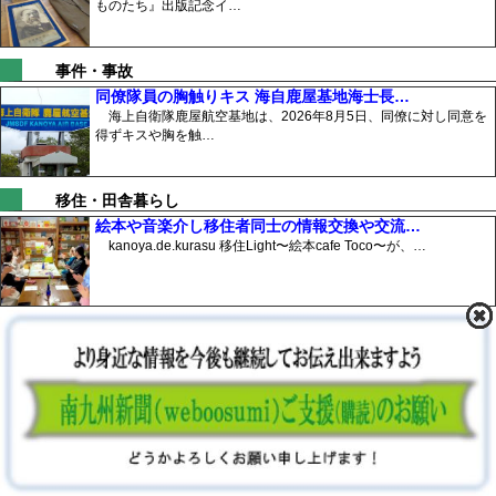
ものたち』出版記念イ…
事件・事故
同僚隊員の胸触りキス 海自鹿屋基地海士長…
海上自衛隊鹿屋航空基地は、2026年8月5日、同僚に対し同意を
得ずキスや胸を触…
移住・田舎暮らし
絵本や音楽介し移住者同士の情報交換や交流…
kanoya.de.kurasu 移住Light〜絵本cafe Toco〜が、…
食・物産
大隅うなぎは日本一！笠野原小おやじの会う…
大隅のうなぎは日本一！笠野原小学校おやじの会による「うなぎ
つかみどり体験」が、…
グルメ
鹿屋市の夢乃蔵 Garden Terrace YUMENOKURAオープ