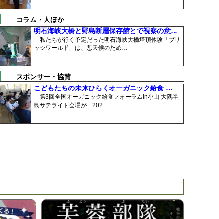
コラム・人ほか
明石海峡大橋と野島断層保存館とで視察の意…
私たちが行く予定だった明石海峡大橋塔頂体験「ブリ
ッジワールド」は、悪天候のため…
スポンサー・協賛
こどもたちの未来ひらくオーガニック給食 …
第3回全国オーガニック給食フォーラムin小山 大隅半
島サテライト会場が、202…