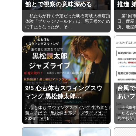
館とで視察の意味深める
推進 
私たちが行く予定だった明石海峡大橋塔頂
第1回市
体験「ブリッジワールド」は、悪天候のため
日、鹿屋
に中止となったが、そ…
所、鹿屋
9/5 心も体もスウィングスウ
台風で
ィング 黒松錬太郎…
あいフェ
心も体も スウィングスウィング 生の音と言
令和8年
葉をそばで 黒松錬太郎ジャズライブは、
「たるみ
2026年 9⽉5…
号の接近