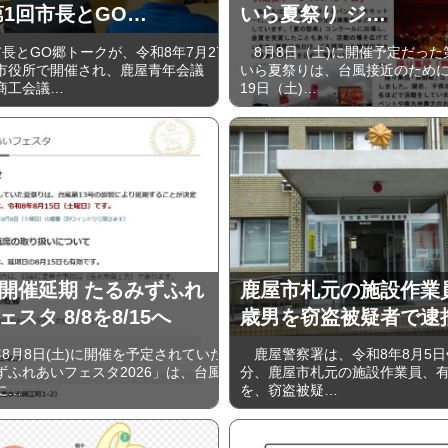
第1回市長とGO…
いら夏祭り ジ…
長とGO郷トークが、令和8年7月27
8月8日（土)に開催予定だった
市役所で開催され、鹿屋青年会議
いら夏祭りは、台風接近のために
商工会議…
19日（土)…
開催延期 たるみずふれ
鹿屋市札元の施設作業員
スタ 8/8を8/15へ
歳男を窃盗被疑者で逮
8月8日(土)に開催を予定されていた
鹿屋警察署は、令和8年8月5日
ずふれあいフェスタ2026」は、台風
分、鹿屋市札元の施設作業員、有
に…
を、窃盗被疑…