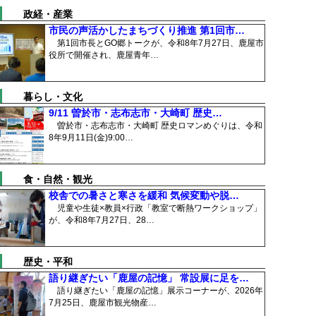
政経・産業
市民の声活かしたまちづくり推進 第1回市…
第1回市長とGO郷トークが、令和8年7月27日、鹿屋市
役所で開催され、鹿屋青年…
暮らし・文化
9/11 曽於市・志布志市・大崎町 歴史…
曽於市・志布志市・大崎町 歴史ロマンめぐりは、令和
8年9月11日(金)9:00…
食・自然・観光
校舎での暑さと寒さを緩和 気候変動や脱…
児童や生徒×教員×行政「教室で断熱ワークショップ」
が、令和8年7月27日、28…
歴史・平和
語り継ぎたい「鹿屋の記憶」 常設展に足を…
語り継ぎたい「鹿屋の記憶」展示コーナーが、2026年
7月25日、鹿屋市観光物産…