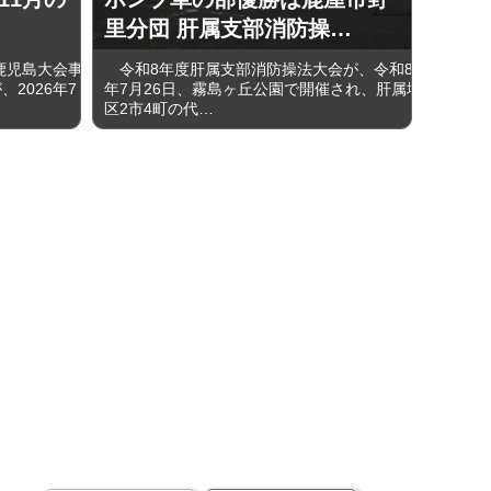
里分団 肝属支部消防操…
鹿児島大会事
令和8年度肝属支部消防操法大会が、令和8
2026年7
年7月26日、霧島ヶ丘公園で開催され、肝属地
区2市4町の代…