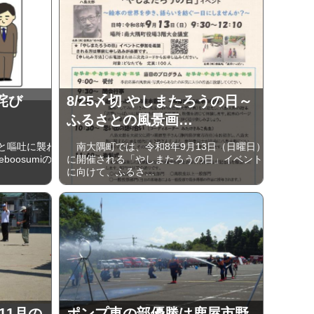
詫び
8/25〆切 やしまたろうの日～
ふるさとの風景画…
と嘔吐に襲わ
南大隅町では、令和8年9月13日（日曜日）
oosumiの
に開催される「やしまたろうの日」イベント
に向けて、ふるさ…
11月の
ポンプ車の部優勝は鹿屋市野