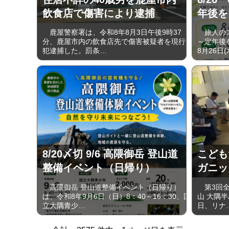
飲食店で傷害により逮捕
年後を
鹿屋警察署は、令和8年8月3日午後9時37
旅人のス
分、鹿屋市内の飲食店先で傷害被疑者を現行
～定年後
犯逮捕した。罰条…
8月26日
8/20〆切 9/6 高隈御岳 登山道
こども
整備イベント（日帰り）
ガニッ
高隈御岳 登山道整備イベント（日帰り）
第3回全
は、令和8年9月6日（日）8：40～16：30、国
山 大隅半
立大隅青少…
日、リナ