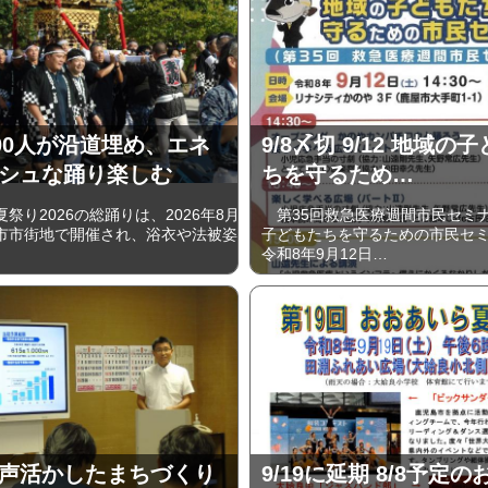
000人が沿道埋め、エネ
9/8〆切 9/12 地域の
シュな踊り楽しむ
ちを守るため…
り2026の総踊りは、2026年8月1
第35回救急医療週間市民セミ
市市街地で開催され、浴衣や法被姿
子どもたちを守るための市民セ
令和8年9月12日…
声活かしたまちづくり
9/19に延期 8/8予定