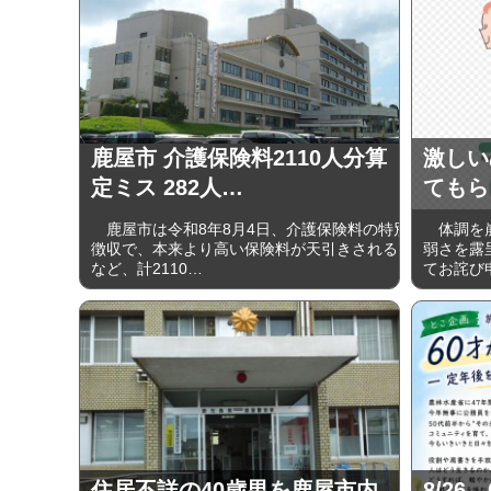
鹿屋市 介護保険料2110人分算
激しい
定ミス 282人…
てもら
鹿屋市は令和8年8月4日、介護保険料の特別
体調を崩し
徴収で、本来より高い保険料が天引きされる
弱さを露
など、計2110…
てお詫び
住居不詳の40歳男を鹿屋市内
8/2