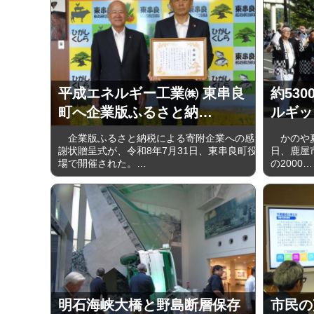
平成エネルギー工業㈱ 東串良
約53
町へ企業版ふるさと納…
ルギッ
企業版ふるさと納税による寄附企業への感
かのや夏祭
謝状贈呈式が、令和8年7月31日、東串良町役
日、鹿屋
場で開催された。…
の2000…
明石海峡大橋と野島断層保存
市民の