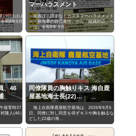
マーハラスメント
第19回おおあ
見抜け！許すな！カスタマーハラスメント
令和8年9月
～「担当者の自己責任」から「組織対応」へ
～は、令和8年 9月…
、46
同僚隊員の胸触りキス 海自鹿
捕
屋基地海士長(22)…
午後零時37
海上自衛隊鹿屋航空基地は、2026年8月5
村隆人(46）
日、同僚に対し同意を得ずキスや胸を触るな
どした22歳の海…