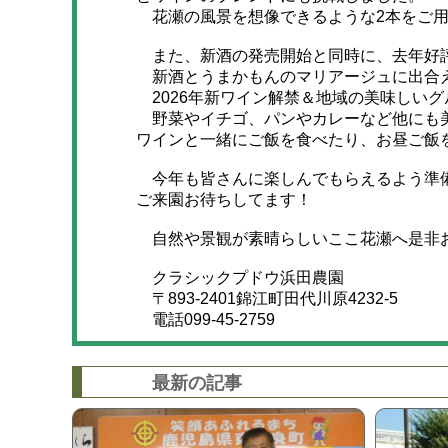
花瀬の風景を想像できるような2本をご用
また、新酒の発売開始と同時に、去年好
新酒とうまかもんのマリアージュに出合
2026年新ワイン解禁＆地域の美味しい
野菜やイチゴ、パンやカレーなど他にも美
ワインと一緒にご飯を食べたり、お昼ご飯
今年も皆さんに楽しんでもらえるよう準備
ご来園お待ちしてます！
自然や景観が素晴らしいここ花瀬へ是非
クラシックプドウ浜田農園
〒893-2401錦江町田代川原4232-5
電話099-45-2759
最新の記事