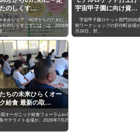
たのしくす…
宇宙甲子園に向け資…
キルシェア「60才からのために」
宇宙甲子園ロケット部門2026
をたのしくすごずには～は、2026年
前ワークショップの肝付町会場が、
(水…
月26日、肝…
たちの未来ひらくオー
ク給食 最新の取…
国オーガニック給食フォーラムin小
島サテライト会場が、2026年7月25
…