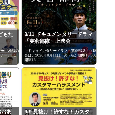
子どもた
8/11 ドキュメンタリードラマ
「芙蓉部隊」上映会
ナー『地域の
ドキュメンタリードラマ「芙蓉部隊」上映
ミナー』は、
会は、2026年8月11日（火・祝）開場13:00、
開演13…
のおおあ
9/9 見抜け！許すな！カスタ