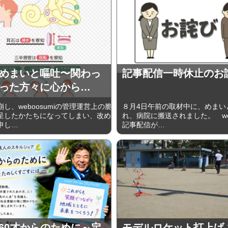
めまいと嘔吐〜関わっ
記事配信一時休止のお
った方々に心から…
、weboosumiの管理運営上の脆
８月4日午前の取材中に、めまい
呈したかたちになってしまい、改め
れ、病院に搬送されました。 web
申し…
記事配信が…
6 60才からのために～定
モデルロケット打上げ 