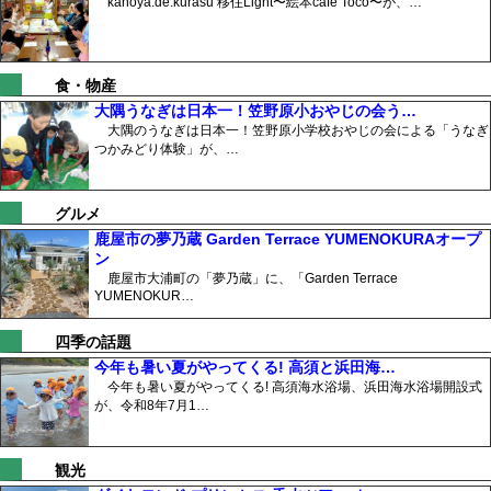
kanoya.de.kurasu 移住Light〜絵本cafe Toco〜が、…
食・物産
大隅うなぎは日本一！笠野原小おやじの会う…
大隅のうなぎは日本一！笠野原小学校おやじの会による「うなぎ
つかみどり体験」が、…
グルメ
鹿屋市の夢乃蔵 Garden Terrace YUMENOKURAオープ
ン
鹿屋市大浦町の「夢乃蔵」に、「Garden Terrace
YUMENOKUR…
四季の話題
今年も暑い夏がやってくる! 高須と浜田海…
今年も暑い夏がやってくる! 高須海水浴場、浜田海水浴場開設式
が、令和8年7月1…
観光