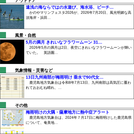
アウトドア
遠浅の海ならではの水遊び、海水浴、ビーチ…
かのやマリンフェスタ2026が、2026年7月20日、風光明媚な高
須海岸・浜田…
風景・自然
5月の満月 きれいなフラワームーン 31…
2026年5月の満月は2日、夜空にきれいなフラワームーンが輝い
ていた。 英語圏…
気象情報・災害など
13日九州南部が梅雨明け 垂水で90代女…
鹿児島地方気象台は令和8年7月13日、九州南部は高気圧に覆わ
れておおむね晴れ、…
その他
梅雨明けの大隅・薩摩地方に熱中症アラート
鹿児島地方気象台は、2024年７月17日に梅雨明けした鹿児島県
について、奄美地…