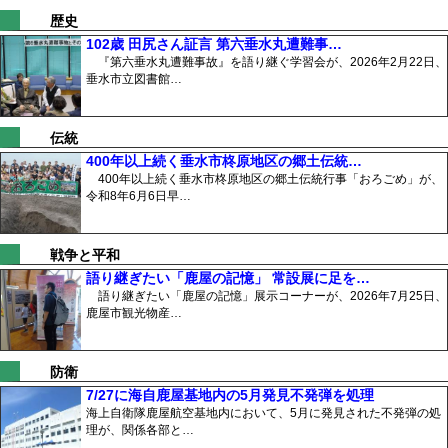
歴史
102歳 田尻さん証言 第六垂水丸遭難事…
『第六垂水丸遭難事故』を語り継ぐ学習会が、2026年2月22日、
垂水市立図書館…
伝統
400年以上続く垂水市柊原地区の郷土伝統…
400年以上続く垂水市柊原地区の郷土伝統行事「おろごめ」が、
令和8年6月6日早…
戦争と平和
語り継ぎたい「鹿屋の記憶」 常設展に足を…
語り継ぎたい「鹿屋の記憶」展示コーナーが、2026年7月25日、
鹿屋市観光物産…
防衛
7/27に海自鹿屋基地内の5月発見不発弾を処理
海上自衛隊鹿屋航空基地内において、5月に発見された不発弾の処
理が、関係各部と…