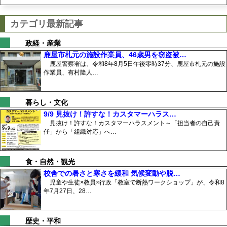
カテゴリ最新記事
政経・産業
鹿屋市札元の施設作業員、46歳男を窃盗被…
鹿屋警察署は、令和8年8月5日午後零時37分、鹿屋市札元の施設
作業員、有村隆人…
暮らし・文化
9/9 見抜け！許すな！カスタマーハラス…
見抜け！許すな！カスタマーハラスメント～「担当者の自己責
任」から「組織対応」へ…
食・自然・観光
校舎での暑さと寒さを緩和 気候変動や脱…
児童や生徒×教員×行政「教室で断熱ワークショップ」が、令和8
年7月27日、28…
歴史・平和