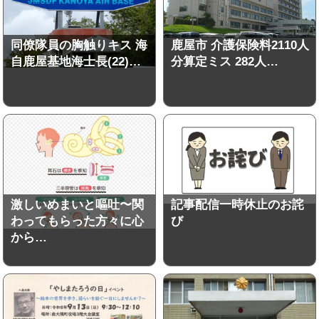
同僚隊員の胸触りキス 海
鹿屋市 介護保険料2110人
自鹿屋基地海士長(22)…
分算定ミス 282人…
激しいめまいと嘔吐〜関
記事配信一時休止のお詫
わってもらった方々に心
び
から…