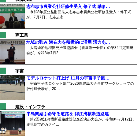
志布志市農業公社研修生受入 修了式 励ま…
令和8年度公益財団法人志布志市農業公社研修生受入・修了式
が、7月7日、志布志市…
商工業
地域の強み 潜在力を積極的に活用 活力あ…
大隅経済地域開発推進協議会（新屋浩一会長）の第32回定期総
会が、令和8年7月2…
宇宙
モデルロケット打上げ 11月の宇宙甲子園…
宇宙甲子園ロケット部門2026鹿児島大会事前ワークショップの
肝付町会場が、20…
建設・インフラ
半島間結ぶ命守る道路を 錦江湾横断道路建…
第2回錦江湾横断道路建設促進総決起大会が、令和8年7月12日、
鹿児島市のカクイ…