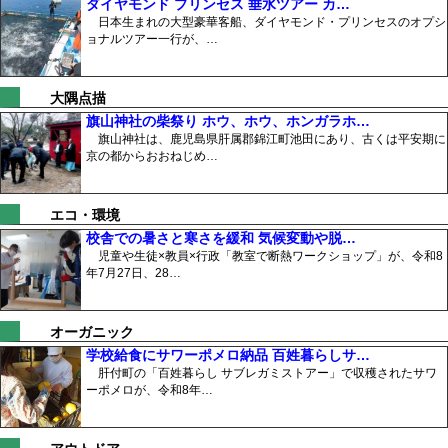
ダイヤモンド プリンセス 垂水ツアー カ…
日本生まれの大型豪華客船、ダイヤモンド・プリンセスのオプシ
ョナルツアー一行が、…
大隅点描
旗山神社の柴祭り ホウ、ホウ、ホンガラホ…
旗山神社は、鹿児島県肝属郡錦江町池田にあり、古くは平安期に
京の都からおおねじめ…
エコ・環境
校舎での暑さと寒さを緩和 気候変動や脱…
児童や生徒×教員×行政「教室で断熱ワークショップ」が、令和8
年7月27日、28…
オーガニック
学校給食にサワーポメロ納品 百姓暮らしサ…
肝付町の「百姓暮らし サブレガミストアー」で収穫されたサワ
ーポメロが、令和8年…