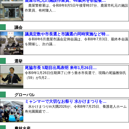
鹿屋市札元の施設作業員、46歳男を窃盗被…
鹿屋警察署は、令和8年8月5日午後零時37分、鹿屋市札元の施設
作業員、有村隆人…
議会
議員定数や市長選と市議選の同時実施など特…
令和8年6月鹿屋市議会定例会議は、令和8年7月3日、最終本会議
を開催し、次の議…
選挙
尾脇市長 5期目出馬表明 来年1月26日…
令和9年1月26日任期満了に伴う垂水市長選で、現職の尾脇雅弥氏
（59）が5月2…
グローバル
ミャンマーで大切なお祭り 水かけまつりを…
水かけまつりin大隅2026が、令和8年7月25日、養護老人ホーム
寿光園園庭で…
農林水産