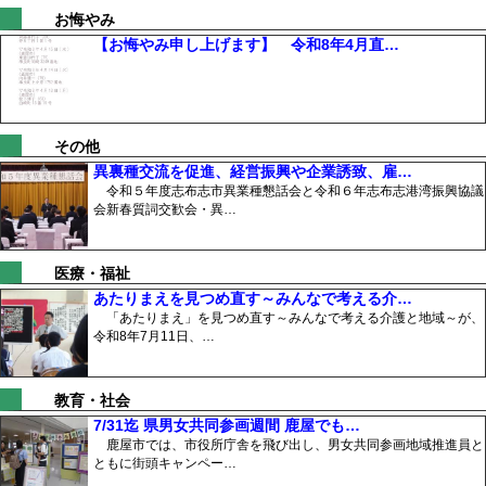
お悔やみ
【お悔やみ申し上げます】 令和8年4月直…
その他
異裏種交流を促進、経営振興や企業誘致、雇…
令和５年度志布志市異業種懇話会と令和６年志布志港湾振興協議
会新春質詞交歓会・異…
医療・福祉
あたりまえを見つめ直す～みんなで考える介…
「あたりまえ」を見つめ直す～みんなで考える介護と地域～が、
令和8年7月11日、…
教育・社会
7/31迄 県男女共同参画週間 鹿屋でも…
鹿屋市では、市役所庁舎を飛び出し、男女共同参画地域推進員と
ともに街頭キャンペー…