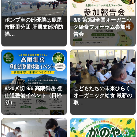
ポンプ車の部優勝は鹿屋
8/8 第3回全国オーガニッ
市野里分団 肝属支部消防
ク給食フォーラム参加報
操…
告会
8/20〆切 9/6 高隈御岳 登
こどもたちの未来ひらく
山道整備イベント（日帰
オーガニック給食 最新の
り）
取…