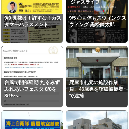
9/9 見抜け！許すな！カス
9/5 心も体もスウィングス
タマーハラスメント
ウィング 黒松錬太郎…
台風で開催延期 たるみず
鹿屋市札元の施設作業
ふれあいフェスタ 8/8を
員、46歳男を窃盗被疑者
8/15へ
で逮捕