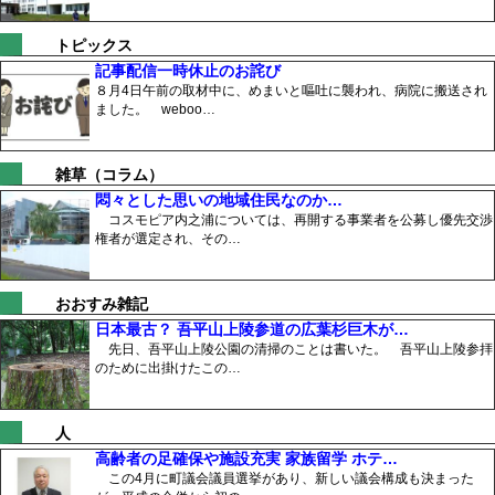
トピックス
記事配信一時休止のお詫び
８月4日午前の取材中に、めまいと嘔吐に襲われ、病院に搬送され
ました。 weboo…
雑草（コラム）
悶々とした思いの地域住民なのか…
コスモピア内之浦については、再開する事業者を公募し優先交渉
権者が選定され、その…
おおすみ雑記
日本最古？ 吾平山上陵参道の広葉杉巨木が…
先日、吾平山上陵公園の清掃のことは書いた。 吾平山上陵参拝
のために出掛けたこの…
人
高齢者の足確保や施設充実 家族留学 ホテ…
この4月に町議会議員選挙があり、新しい議会構成も決まった