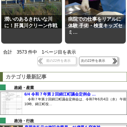
潤いのあるきれいな川
病院での仕事をリアルに
に！肝属川クリーン作戦
体験 手術・検査キッズセ
ミ…
合計
3573
件中
1
ページ目を表示
前の22件を表示
次の22件を表示
カテゴリ最新記事
政経・産業
6/4 令和７年第２回錦江町議会定例会 …
令和７年第２回錦江町議会定例会は、令和7年6月4日（水） 午前
10時、錦江町役…
政治・行政