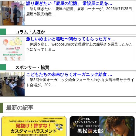
語り継ぎたい「鹿屋の記憶」 常設展に足を…
語り継ぎたい「鹿屋の記憶」展示コーナーが、2026年7月25日、
鹿屋市観光物産…
コラム・人ほか
激しいめまいと嘔吐〜関わってもらった方々…
体調を崩し、weboosumiの管理運営上の脆弱さを露呈したかた
ちになってしま…
スポンサー・協賛
こどもたちの未来ひらくオーガニック給食 …
第3回全国オーガニック給食フォーラムin小山 大隅半島サテライ
ト会場が、202…
最新の記事