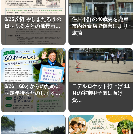
8/25〆切 やしまたろうの
住居不詳の40歳男を鹿屋
日～ふるさとの風景画…
市内飲食店で傷害により
逮捕
8/26 60才からのために
モデルロケット打上げ 11
～定年後をたのしくす…
月の宇宙甲子園に向け
資…