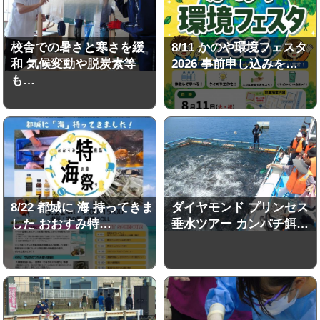
校舎での暑さと寒さを緩
8/11 かのや環境フェスタ
和 気候変動や脱炭素等
2026 事前申し込みを…
も…
8/22 都城に 海 持ってきま
ダイヤモンド プリンセス
した おおすみ特…
垂水ツアー カンパチ餌…