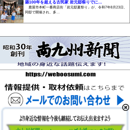
築100年を超える古民家 岩元邸祭りでに…
鹿屋市本町一番商店街「岩元邸夏祭り」が、令和7年8月23日、
同邸で開催され、多…
〒893-0061 鹿児島県鹿屋市上谷町9-5-5 FAX 0994-42-