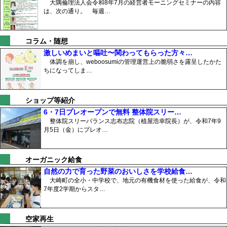
大隅倫理法人会令和8年7月の経営者モーニングセミナーの内容
は、次の通り。 毎週…
コラム・随想
激しいめまいと嘔吐〜関わってもらった方々…
体調を崩し、weboosumiの管理運営上の脆弱さを露呈したかた
ちになってしま…
ショップ等紹介
6・7日プレオープンで無料 整体院スリー…
整体院スリーバランス志布志院（植屋浩幸院長）が、令和7年9
月5日（金）にプレオ…
オーガニック給食
自然の力で育った野菜のおいしさを学校給食…
大崎町の全小・中学校で、地元の有機食材を使った給食が、令和
7年度2学期からスタ…
空家再生