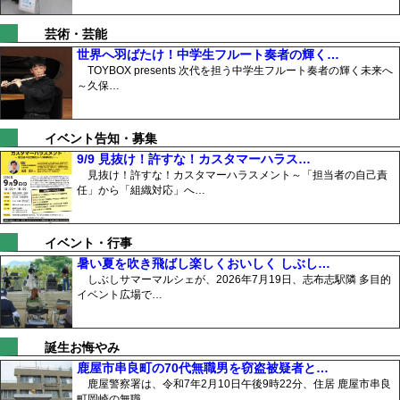
芸術・芸能
世界へ羽ばたけ！中学生フルート奏者の輝く…
TOYBOX presents 次代を担う中学生フルート奏者の輝く未来へ
～久保…
イベント告知・募集
9/9 見抜け！許すな！カスタマーハラス…
見抜け！許すな！カスタマーハラスメント～「担当者の自己責
任」から「組織対応」へ…
イベント・行事
暑い夏を吹き飛ばし楽しくおいしく しぶし…
しぶしサマーマルシェが、2026年7月19日、志布志駅隣 多目的
イベント広場で…
誕生お悔やみ
鹿屋市串良町の70代無職男を窃盗被疑者と…
鹿屋警察署は、令和7年2月10日午後9時22分、住居 鹿屋市串良
町岡崎の無職、…