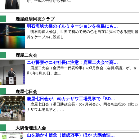
が、平成の合併から初の…
鹿屋経済同友クラブ
明石海峡大橋のイルミネーションを桜島にも…
明石海峡大橋は、世界で初めて光の色を自在に演出できる照明器
具をケーブルに設置し…
鹿屋二火会
ニセ警察やニセ社長に注意！鹿屋二火会で髙…
鹿屋二火会（金沢幸一代表幹事）の3月例会（会員卓話）が、令
和8年3月10日、鹿…
鹿屋七日会
鹿屋七日会が、㈱カナザワ工場見学で「SD…
鹿屋七日会（湯田勝政会長）の7月例会が、同会相談役の（株)カ
ナザワ工場見学と、…
大隅倫理法人会
山を動かす信念（信成万事）ほか 大隅倫理…