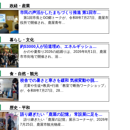
政経・産業
市民の声活かしたまちづくり推進 第1回市…
第1回市長とGO郷トークが、令和8年7月27日、鹿屋市
役所で開催され、鹿屋青年…
暮らし・文化
約53000人が沿道埋め、エネルギッシュ…
かのや夏祭り2026の総踊りは、2026年8月1日、鹿屋
市市街地で開催され、浴…
食・自然・観光
校舎での暑さと寒さを緩和 気候変動や脱…
児童や生徒×教員×行政「教室で断熱ワークショップ」
が、令和8年7月27日、28…
歴史・平和
語り継ぎたい「鹿屋の記憶」 常設展に足を…
語り継ぎたい「鹿屋の記憶」展示コーナーが、2026年
7月25日、鹿屋市観光物産…