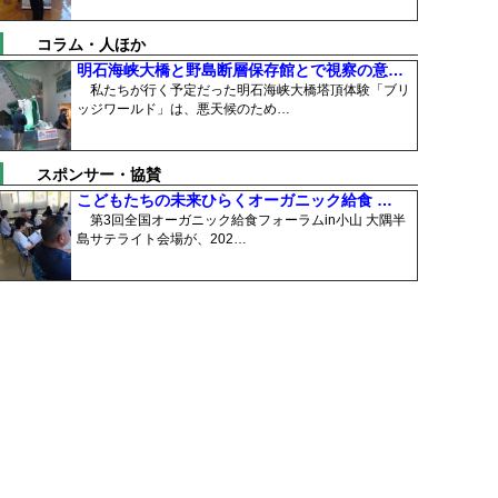
コラム・人ほか
明石海峡大橋と野島断層保存館とで視察の意…
私たちが行く予定だった明石海峡大橋塔頂体験「ブリ
ッジワールド」は、悪天候のため…
スポンサー・協賛
こどもたちの未来ひらくオーガニック給食 …
第3回全国オーガニック給食フォーラムin小山 大隅半
島サテライト会場が、202…