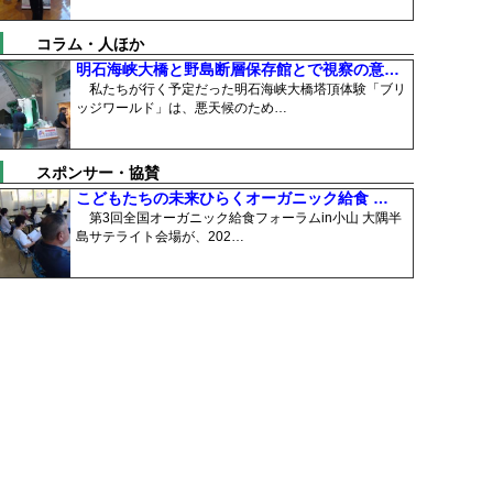
コラム・人ほか
明石海峡大橋と野島断層保存館とで視察の意…
私たちが行く予定だった明石海峡大橋塔頂体験「ブリ
ッジワールド」は、悪天候のため…
スポンサー・協賛
こどもたちの未来ひらくオーガニック給食 …
第3回全国オーガニック給食フォーラムin小山 大隅半
島サテライト会場が、202…