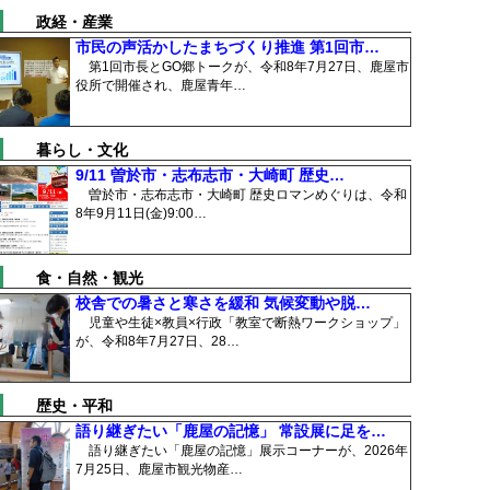
政経・産業
市民の声活かしたまちづくり推進 第1回市…
第1回市長とGO郷トークが、令和8年7月27日、鹿屋市
役所で開催され、鹿屋青年…
暮らし・文化
9/11 曽於市・志布志市・大崎町 歴史…
曽於市・志布志市・大崎町 歴史ロマンめぐりは、令和
8年9月11日(金)9:00…
食・自然・観光
校舎での暑さと寒さを緩和 気候変動や脱…
児童や生徒×教員×行政「教室で断熱ワークショップ」
が、令和8年7月27日、28…
歴史・平和
語り継ぎたい「鹿屋の記憶」 常設展に足を…
語り継ぎたい「鹿屋の記憶」展示コーナーが、2026年
7月25日、鹿屋市観光物産…