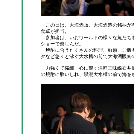
この日は、大海酒販、大海酒造の銘柄が準
食卓が担当。
参加者は、いおワールドの様々な魚たちを
ショーで楽しんだ。
焼酎に合うたくさんの料理、麺類、ご飯も
タなど悠々と泳ぐ大水槽の前で大海酒販㈱
力強くて繊細、心に響く津軽三味線石井流
の焼酎に酔いしれ、黒潮大水槽の前で海を