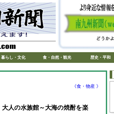
暮らし・文化
食・自然・観光
歴史・平和
《食・物産 》
 大人の水族館～大海の焼酎を楽