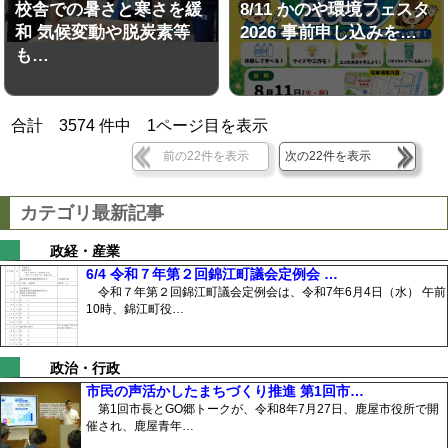
校舎での暑さと寒さを緩
8/11 かのや環境フェスタ
和 気候変動や脱炭素等
2026 事前申し込みを…
も…
合計
3574
件中
1
ページ目を表示
前の22件を表示
次の22件を表示
カテゴリ最新記事
政経・産業
6/4 令和７年第２回錦江町議会定例会 …
令和７年第２回錦江町議会定例会は、令和7年6月4日（水） 午前
10時、錦江町役…
政治・行政
市民の声活かしたまちづくり推進 第1回市…
第1回市長とGO郷トークが、令和8年7月27日、鹿屋市役所で開
催され、鹿屋青年…