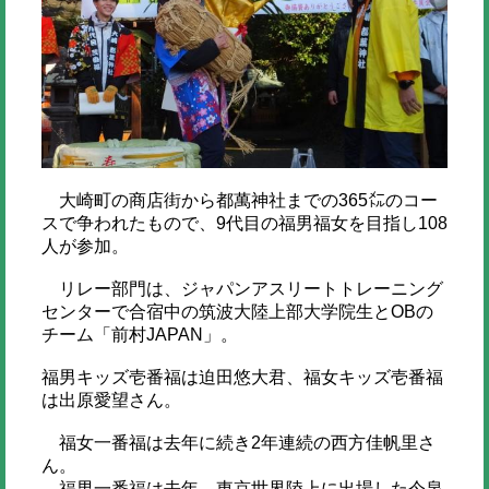
大崎町の商店街から都萬神社までの365㍍のコー
スで争われたもので、9代目の福男福女を目指し108
人が参加。
リレー部門は、ジャパンアスリートトレーニング
センターで合宿中の筑波大陸上部大学院生とOBの
チーム「前村JAPAN」。
福男キッズ壱番福は迫田悠大君、福女キッズ壱番福
は出原愛望さん。
福女一番福は去年に続き2年連続の西方佳帆里さ
ん。
福男一番福は去年、東京世界陸上に出場した今泉