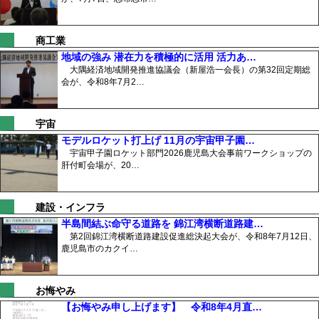
商工業
地域の強み 潜在力を積極的に活用 活力あ…
大隅経済地域開発推進協議会（新屋浩一会長）の第32回定期総
会が、令和8年7月2…
宇宙
モデルロケット打上げ 11月の宇宙甲子園…
宇宙甲子園ロケット部門2026鹿児島大会事前ワークショップの
肝付町会場が、20…
建設・インフラ
半島間結ぶ命守る道路を 錦江湾横断道路建…
第2回錦江湾横断道路建設促進総決起大会が、令和8年7月12日、
鹿児島市のカクイ…
お悔やみ
【お悔やみ申し上げます】 令和8年4月直…