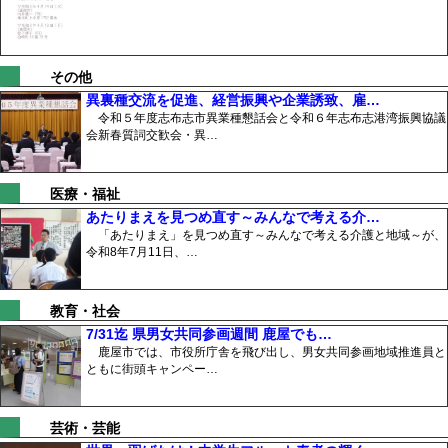
その他
異裏種交流を促進、経営振興や企業誘致、雇…
令和５年度志布志市異業種懇話会と令和６年志布志港湾振興協議
会新春質詞交歓会・異…
医療・福祉
あたりまえを見つめ直す～みんなで考える介…
「あたりまえ」を見つめ直す～みんなで考える介護と地域～が、
令和8年7月11日、…
教育・社会
7/31迄 県男女共同参画週間 鹿屋でも…
鹿屋市では、市役所庁舎を飛び出し、男女共同参画地域推進員と
ともに街頭キャンペー…
芸術・芸能