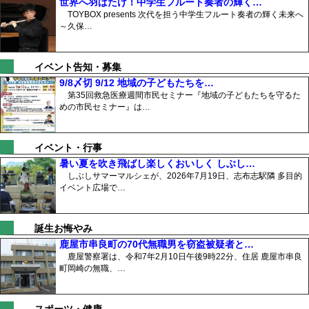
世界へ羽ばたけ！中学生フルート奏者の輝く…
TOYBOX presents 次代を担う中学生フルート奏者の輝く未来へ
～久保…
イベント告知・募集
9/8〆切 9/12 地域の子どもたちを…
第35回救急医療週間市民セミナー『地域の子どもたちを守るた
めの市民セミナー』は…
イベント・行事
暑い夏を吹き飛ばし楽しくおいしく しぶし…
しぶしサマーマルシェが、2026年7月19日、志布志駅隣 多目的
イベント広場で…
誕生お悔やみ
鹿屋市串良町の70代無職男を窃盗被疑者と…
鹿屋警察署は、令和7年2月10日午後9時22分、住居 鹿屋市串良
町岡崎の無職、…