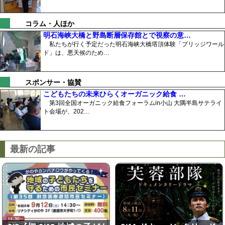
コラム・人ほか
明石海峡大橋と野島断層保存館とで視察の意…
私たちが行く予定だった明石海峡大橋塔頂体験「ブリッジワール
ド」は、悪天候のため…
スポンサー・協賛
こどもたちの未来ひらくオーガニック給食 …
第3回全国オーガニック給食フォーラムin小山 大隅半島サテライ
ト会場が、202…
最新の記事