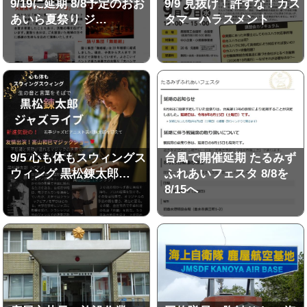
9/19に延期 8/8予定のおお
9/9 見抜け！許すな！カス
あいら夏祭り ジ…
タマーハラスメント
9/5 心も体もスウィングス
台風で開催延期 たるみず
ウィング 黒松錬太郎…
ふれあいフェスタ 8/8を
8/15へ