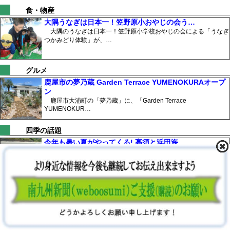
食・物産
大隅うなぎは日本一！笠野原小おやじの会う…
大隅のうなぎは日本一！笠野原小学校おやじの会による「うなぎ
つかみどり体験」が、…
グルメ
鹿屋市の夢乃蔵 Garden Terrace YUMENOKURAオープ
ン
鹿屋市大浦町の「夢乃蔵」に、「Garden Terrace
YUMENOKUR…
四季の話題
今年も暑い夏がやってくる! 高須と浜田海…
今年も暑い夏がやってくる! 高須海水浴場、浜田海水浴場開設式
が、令和8年7月1…
観光
ダイヤモンド プリンセス 垂水ツアー カ…
日本生まれの大型豪華客船、ダイヤモンド・プリンセスのオプシ
ョナルツアー一行が、…