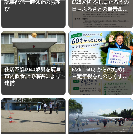
記事配信一時休止のお詫
8/25〆切 やしまたろうの
び
日～ふるさとの風景画…
住居不詳の40歳男を鹿屋
8/26 60才からのために
市内飲食店で傷害により
～定年後をたのしくす…
逮捕