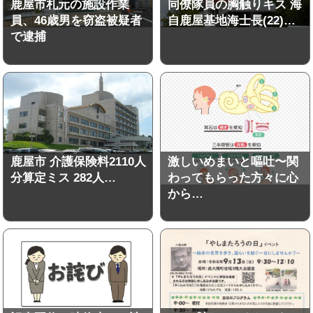
鹿屋市札元の施設作業
同僚隊員の胸触りキス 海
員、46歳男を窃盗被疑者
自鹿屋基地海士長(22)…
で逮捕
鹿屋市 介護保険料2110人
激しいめまいと嘔吐〜関
分算定ミス 282人…
わってもらった方々に心
から…