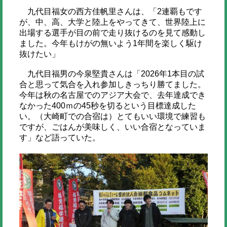
九代目福女の西方佳帆里さんは、「2連覇もです
が、中、高、大学と陸上をやってきて、世界陸上に
出場する選手が目の前で走り抜けるのを見て感動し
ました。今年もけがの無いよう1年間を楽しく駆け
抜けたい」
九代目福男の今泉堅貴さんは「2026年1本目の試
合と思って気合を入れ参加しきっちり勝てました。
今年は秋の名古屋でのアジア大会で、去年達成でき
なかった400ｍの45秒を切るという目標達成した
い。（大崎町での合宿は）とてもいい環境で練習も
ですが、ごはんが美味しく、いい合宿となっていま
す」など語っていた。