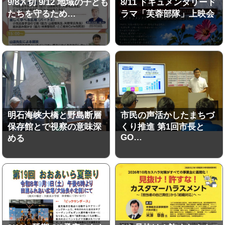
9/8〆切 9/12 地域の子ども
8/11 ドキュメンタリード
たちを守るため…
ラマ「芙蓉部隊」上映会
明石海峡大橋と野島断層
市民の声活かしたまちづ
保存館とで視察の意味深
くり推進 第1回市長と
GO…
める