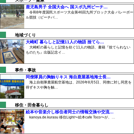
スポーツ・健康
鹿児島男子 全国大会へ 国スポ九州ビーチ…
令和8年度国民スポーツ大会第46回九州ブロック大会 バレーボー
ル競技（ビーチバ…
地域づくり
大崎町 暮らしと記憶11人の物語 捨てら…
大崎町の暮らしと記憶を紡ぐ11人の物語、書籍『捨てられない
ものたち』出版記念イ…
事件・事故
同僚隊員の胸触りキス 海自鹿屋基地海士長…
海上自衛隊鹿屋航空基地は、2026年8月5日、同僚に対し同意を
得ずキスや胸を触…
移住・田舎暮らし
絵本や音楽介し移住者同士の情報交換や交流…
kanoya.de.kurasu 移住Light〜絵本cafe Toco〜が、…