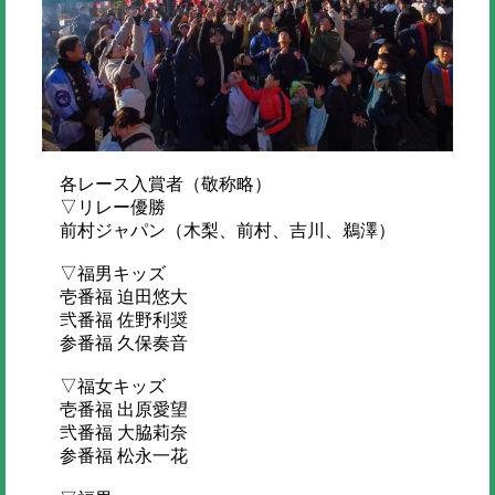
各レース入賞者（敬称略）
▽リレー優勝
前村ジャパン（木梨、前村、吉川、鵜澤）
▽福男キッズ
壱番福 迫田悠大
弐番福 佐野利奨
参番福 久保奏音
▽福女キッズ
壱番福 出原愛望
弐番福 大脇莉奈
参番福 松永一花