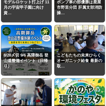
モデルロケット打上げ 11
ポンプ車の部優勝は鹿屋
月の宇宙甲子園に向け
市野里分団 肝属支部消防
資…
操…
8/20〆切 9/6 高隈御岳 登
こどもたちの未来ひらく
山道整備イベント（日帰
オーガニック給食 最新の
り）
取…