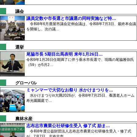
議会
議員定数や市長選と市議選の同時実施など特…
令和8年6月鹿屋市議会定例会議は、令和8年7月3日、最終本会議
を開催し、次の議…
選挙
尾脇市長 5期目出馬表明 来年1月26日…
令和9年1月26日任期満了に伴う垂水市長選で、現職の尾脇雅弥氏
（59）が5月2…
グローバル
ミャンマーで大切なお祭り 水かけまつりを…
水かけまつりin大隅2026が、令和8年7月25日、養護老人ホーム
寿光園園庭で…
農林水産
志布志市農業公社研修生受入 修了式 励ま…
令和8年度公益財団法人志布志市農業公社研修生受入・修了式
が、7月7日、志布志市…