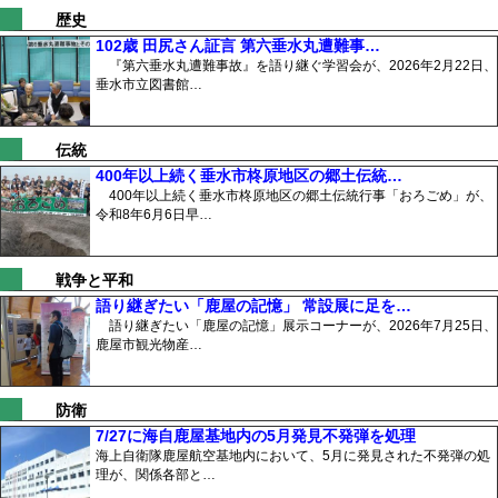
歴史
102歳 田尻さん証言 第六垂水丸遭難事…
『第六垂水丸遭難事故』を語り継ぐ学習会が、2026年2月22日、
垂水市立図書館…
伝統
400年以上続く垂水市柊原地区の郷土伝統…
400年以上続く垂水市柊原地区の郷土伝統行事「おろごめ」が、
令和8年6月6日早…
戦争と平和
語り継ぎたい「鹿屋の記憶」 常設展に足を…
語り継ぎたい「鹿屋の記憶」展示コーナーが、2026年7月25日、
鹿屋市観光物産…
防衛
7/27に海自鹿屋基地内の5月発見不発弾を処理
海上自衛隊鹿屋航空基地内において、5月に発見された不発弾の処
理が、関係各部と…