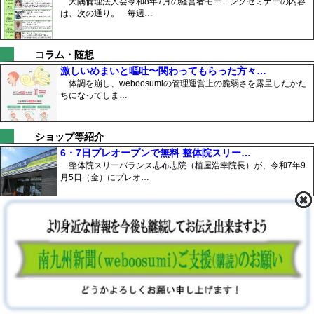
大隅倫理法人会令和8年7月の経営者モーニングセミナーの内容
は、次の通り。 毎週…
コラム・随想
激しいめまいと嘔吐〜関わってもらった方々…
体調を崩し、weboosumiの管理運営上の脆弱さを露呈したかた
ちになってしま…
ショップ等紹介
6・7日プレオープンで無料 整体院スリー…
整体院スリーバランス志布志院（植屋浩幸院長）が、令和7年9
月5日（金）にプレオ…
オーガニック給食
自然の力で育った野菜のおいしさを学校給食…
大崎町の全小・中学校で、地元の有機食材を使った給食が、令和
7年度2学期からスタ…
空家再生