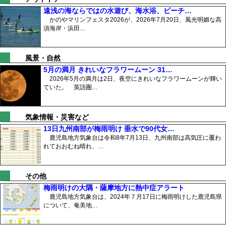
遠浅の海ならではの水遊び、海水浴、ビーチ…
かのやマリンフェスタ2026が、2026年7月20日、風光明媚な高
須海岸・浜田…
風景・自然
5月の満月 きれいなフラワームーン 31…
2026年5月の満月は2日、夜空にきれいなフラワームーンが輝い
ていた。 英語圏…
気象情報・災害など
13日九州南部が梅雨明け 垂水で90代女…
鹿児島地方気象台は令和8年7月13日、九州南部は高気圧に覆わ
れておおむね晴れ、…
その他
梅雨明けの大隅・薩摩地方に熱中症アラート
鹿児島地方気象台は、2024年７月17日に梅雨明けした鹿児島県
について、奄美地…