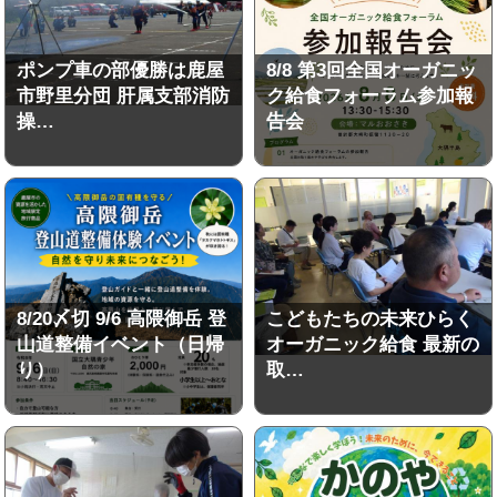
ポンプ車の部優勝は鹿屋
8/8 第3回全国オーガニッ
市野里分団 肝属支部消防
ク給食フォーラム参加報
操…
告会
8/20〆切 9/6 高隈御岳 登
こどもたちの未来ひらく
山道整備イベント（日帰
オーガニック給食 最新の
り）
取…