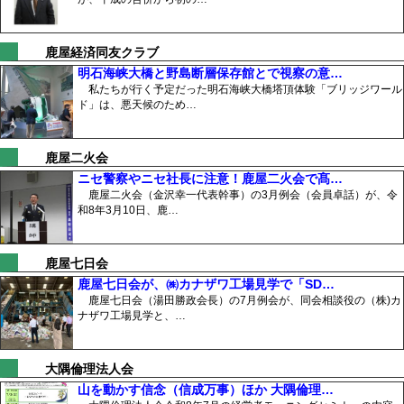
鹿屋経済同友クラブ
明石海峡大橋と野島断層保存館とで視察の意…
私たちが行く予定だった明石海峡大橋塔頂体験「ブリッジワール
ド」は、悪天候のため…
鹿屋二火会
ニセ警察やニセ社長に注意！鹿屋二火会で髙…
鹿屋二火会（金沢幸一代表幹事）の3月例会（会員卓話）が、令
和8年3月10日、鹿…
鹿屋七日会
鹿屋七日会が、㈱カナザワ工場見学で「SD…
鹿屋七日会（湯田勝政会長）の7月例会が、同会相談役の（株)カ
ナザワ工場見学と、…
大隅倫理法人会
山を動かす信念（信成万事）ほか 大隅倫理…