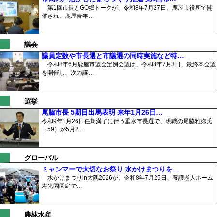
第1回市長とGO郷トークが、令和8年7月27日、鹿屋市役所で開
催され、鹿屋青年…
議会
議員定数や市長選と市議選の同時実施など特…
令和8年6月鹿屋市議会定例会議は、令和8年7月3日、最終本会議
を開催し、次の議…
選挙
尾脇市長 5期目出馬表明 来年1月26日…
令和9年1月26日任期満了に伴う垂水市長選で、現職の尾脇雅弥氏
（59）が5月2…
グローバル
ミャンマーで大切なお祭り 水かけまつりを…
水かけまつりin大隅2026が、令和8年7月25日、養護老人ホーム
寿光園園庭で…
農林水産