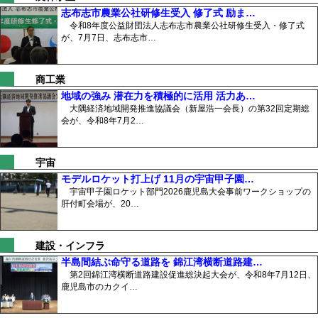
志布志市農業公社研修生受入 修了式 励ま…
令和8年度公益財団法人志布志市農業公社研修生受入・修了式
が、7月7日、志布志市…
商工業
地域の強み 潜在力を積極的に活用 活力あ…
大隅経済地域開発推進協議会（新屋浩一会長）の第32回定期総
会が、令和8年7月2…
宇宙
モデルロケット打上げ 11月の宇宙甲子園…
宇宙甲子園ロケット部門2026鹿児島大会事前ワークショップの
肝付町会場が、20…
建設・インフラ
半島間結ぶ命守る道路を 錦江湾横断道路建…
第2回錦江湾横断道路建設促進総決起大会が、令和8年7月12日、
鹿児島市のカクイ…