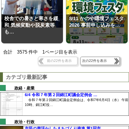
校舎での暑さと寒さを緩
8/11 かのや環境フェスタ
和 気候変動や脱炭素等
2026 事前申し込みを…
も…
合計
3575
件中
1
ページ目を表示
前の22件を表示
次の22件を表示
カテゴリ最新記事
政経・産業
6/4 令和７年第２回錦江町議会定例会 …
令和７年第２回錦江町議会定例会は、令和7年6月4日（水） 午前
10時、錦江町役…
政治・行政
市民の声活かしたまちづくり推進 第1回市…