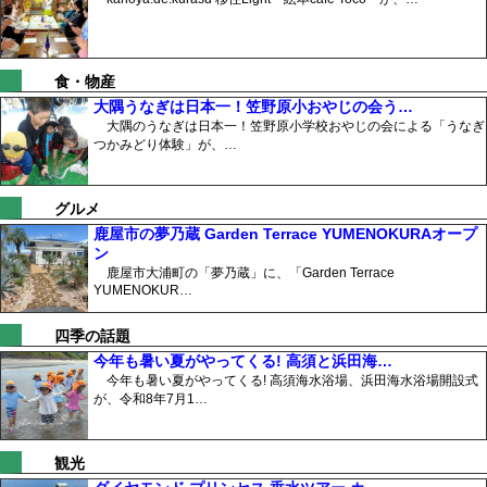
食・物産
大隅うなぎは日本一！笠野原小おやじの会う…
大隅のうなぎは日本一！笠野原小学校おやじの会による「うなぎ
つかみどり体験」が、…
グルメ
鹿屋市の夢乃蔵 Garden Terrace YUMENOKURAオープ
ン
鹿屋市大浦町の「夢乃蔵」に、「Garden Terrace
YUMENOKUR…
四季の話題
今年も暑い夏がやってくる! 高須と浜田海…
今年も暑い夏がやってくる! 高須海水浴場、浜田海水浴場開設式
が、令和8年7月1…
観光