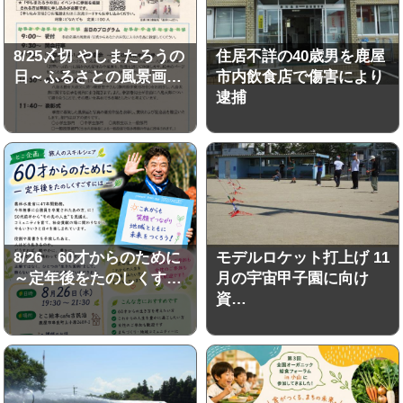
8/25〆切 やしまたろうの
住居不詳の40歳男を鹿屋
日～ふるさとの風景画…
市内飲食店で傷害により
逮捕
8/26 60才からのために
モデルロケット打上げ 11
～定年後をたのしくす…
月の宇宙甲子園に向け
資…