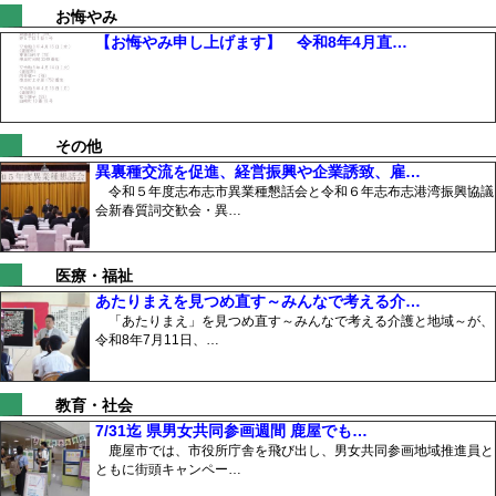
お悔やみ
【お悔やみ申し上げます】 令和8年4月直…
その他
異裏種交流を促進、経営振興や企業誘致、雇…
令和５年度志布志市異業種懇話会と令和６年志布志港湾振興協議
会新春質詞交歓会・異…
医療・福祉
あたりまえを見つめ直す～みんなで考える介…
「あたりまえ」を見つめ直す～みんなで考える介護と地域～が、
令和8年7月11日、…
教育・社会
7/31迄 県男女共同参画週間 鹿屋でも…
鹿屋市では、市役所庁舎を飛び出し、男女共同参画地域推進員と
ともに街頭キャンペー…