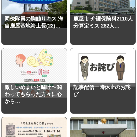
同僚隊員の胸触りキス 海
鹿屋市 介護保険料2110人
自鹿屋基地海士長(22)…
分算定ミス 282人…
激しいめまいと嘔吐〜関
記事配信一時休止のお詫
わってもらった方々に心
び
から…