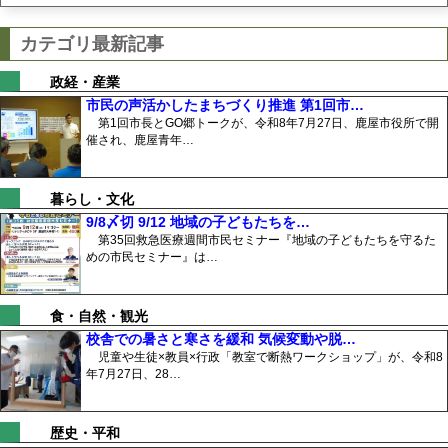
カテゴリ最新記事
政経・産業
市民の声活かしたまちづくり推進 第1回市…
第1回市長とGO郷トークが、令和8年7月27日、鹿屋市役所で開
催され、鹿屋青年…
暮らし・文化
9/8〆切 9/12 地域の子どもたちを…
第35回救急医療週間市民セミナー『地域の子どもたちを守るた
めの市民セミナー』は…
食・自然・観光
校舎での暑さと寒さを緩和 気候変動や脱…
児童や生徒×教員×行政「教室で断熱ワークショップ」が、令和8
年7月27日、28…
歴史・平和