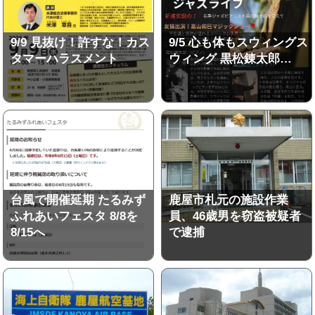
9/9 見抜け！許すな！カス
9/5 心も体もスウィングス
タマーハラスメント
ウィング 黒松錬太郎…
台風で開催延期 たるみず
鹿屋市札元の施設作業
ふれあいフェスタ 8/8を
員、46歳男を窃盗被疑者
8/15へ
で逮捕