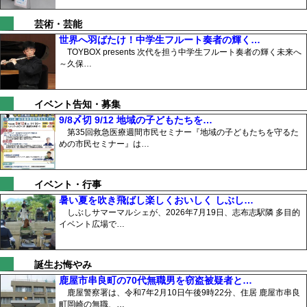
芸術・芸能
世界へ羽ばたけ！中学生フルート奏者の輝く…
TOYBOX presents 次代を担う中学生フルート奏者の輝く未来へ
～久保…
イベント告知・募集
9/8〆切 9/12 地域の子どもたちを…
第35回救急医療週間市民セミナー『地域の子どもたちを守るた
めの市民セミナー』は…
イベント・行事
暑い夏を吹き飛ばし楽しくおいしく しぶし…
しぶしサマーマルシェが、2026年7月19日、志布志駅隣 多目的
イベント広場で…
誕生お悔やみ
鹿屋市串良町の70代無職男を窃盗被疑者と…
鹿屋警察署は、令和7年2月10日午後9時22分、住居 鹿屋市串良
町岡崎の無職、…