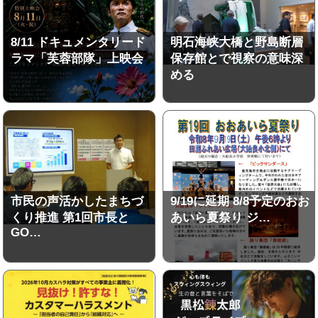
8/11 ドキュメンタリード
明石海峡大橋と野島断層
ラマ「芙蓉部隊」上映会
保存館とで視察の意味深
める
市民の声活かしたまちづ
9/19に延期 8/8予定のおお
くり推進 第1回市長と
あいら夏祭り ジ…
GO…