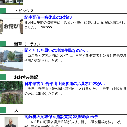
トピックス
記事配信一時休止のお詫び
８月4日午前の取材中に、めまいと嘔吐に襲われ、病院に搬送され
ました。 weboo…
雑草（コラム）
悶々とした思いの地域住民なのか…
コスモピア内之浦については、再開する事業者を公募し優先交渉
権者が選定され、その…
おおすみ雑記
日本最古？ 吾平山上陵参道の広葉杉巨木が…
先日、吾平山上陵公園の清掃のことは書いた。 吾平山上陵参拝
のために出掛けたこの…
人
高齢者の足確保や施設充実 家族留学 ホテ…
この4月に町議会議員選挙があり、新しい議会構成も決まった
が、平成の合併から初の…