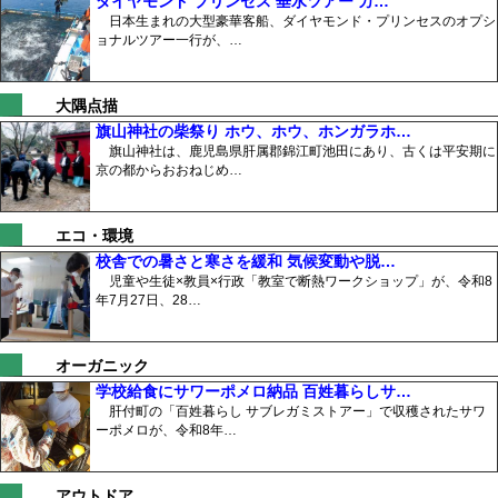
ダイヤモンド プリンセス 垂水ツアー カ…
日本生まれの大型豪華客船、ダイヤモンド・プリンセスのオプシ
ョナルツアー一行が、…
大隅点描
旗山神社の柴祭り ホウ、ホウ、ホンガラホ…
旗山神社は、鹿児島県肝属郡錦江町池田にあり、古くは平安期に
京の都からおおねじめ…
エコ・環境
校舎での暑さと寒さを緩和 気候変動や脱…
児童や生徒×教員×行政「教室で断熱ワークショップ」が、令和8
年7月27日、28…
オーガニック
学校給食にサワーポメロ納品 百姓暮らしサ…
肝付町の「百姓暮らし サブレガミストアー」で収穫されたサワ
ーポメロが、令和8年…
アウトドア