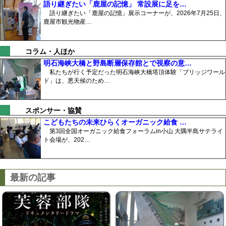
語り継ぎたい「鹿屋の記憶」 常設展に足を…
語り継ぎたい「鹿屋の記憶」展示コーナーが、2026年7月25日、
鹿屋市観光物産…
コラム・人ほか
明石海峡大橋と野島断層保存館とで視察の意…
私たちが行く予定だった明石海峡大橋塔頂体験「ブリッジワール
ド」は、悪天候のため…
スポンサー・協賛
こどもたちの未来ひらくオーガニック給食 …
第3回全国オーガニック給食フォーラムin小山 大隅半島サテライ
ト会場が、202…
最新の記事