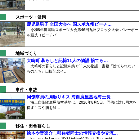
スポーツ・健康
鹿児島男子 全国大会へ 国スポ九州ビーチ…
令和8年度国民スポーツ大会第46回九州ブロック大会 バレーボー
ル競技（ビーチバ…
地域づくり
大崎町 暮らしと記憶11人の物語 捨てら…
大崎町の暮らしと記憶を紡ぐ11人の物語、書籍『捨てられない
ものたち』出版記念イ…
事件・事故
同僚隊員の胸触りキス 海自鹿屋基地海士長…
海上自衛隊鹿屋航空基地は、2026年8月5日、同僚に対し同意を
得ずキスや胸を触…
移住・田舎暮らし
絵本や音楽介し移住者同士の情報交換や交流…
kanoya.de.kurasu 移住Light〜絵本cafe Toco〜が、…