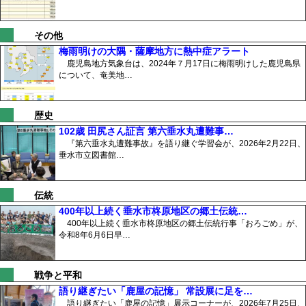
その他
梅雨明けの大隅・薩摩地方に熱中症アラート
鹿児島地方気象台は、2024年７月17日に梅雨明けした鹿児島県
について、奄美地…
歴史
102歳 田尻さん証言 第六垂水丸遭難事…
『第六垂水丸遭難事故』を語り継ぐ学習会が、2026年2月22日、
垂水市立図書館…
伝統
400年以上続く垂水市柊原地区の郷土伝統…
400年以上続く垂水市柊原地区の郷土伝統行事「おろごめ」が、
令和8年6月6日早…
戦争と平和
語り継ぎたい「鹿屋の記憶」 常設展に足を…
語り継ぎたい「鹿屋の記憶」展示コーナーが、2026年7月25日、