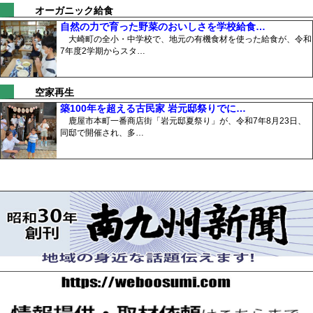
オーガニック給食
自然の力で育った野菜のおいしさを学校給食…
大崎町の全小・中学校で、地元の有機食材を使った給食が、令和
7年度2学期からスタ…
空家再生
築100年を超える古民家 岩元邸祭りでに…
鹿屋市本町一番商店街「岩元邸夏祭り」が、令和7年8月23日、
同邸で開催され、多…