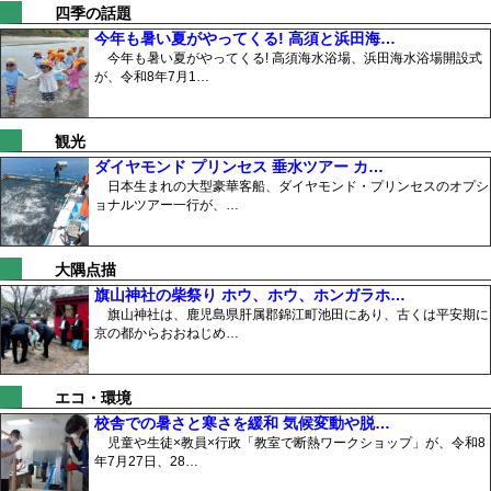
四季の話題
今年も暑い夏がやってくる! 高須と浜田海…
今年も暑い夏がやってくる! 高須海水浴場、浜田海水浴場開設式
が、令和8年7月1…
観光
ダイヤモンド プリンセス 垂水ツアー カ…
日本生まれの大型豪華客船、ダイヤモンド・プリンセスのオプシ
ョナルツアー一行が、…
大隅点描
旗山神社の柴祭り ホウ、ホウ、ホンガラホ…
旗山神社は、鹿児島県肝属郡錦江町池田にあり、古くは平安期に
京の都からおおねじめ…
エコ・環境
校舎での暑さと寒さを緩和 気候変動や脱…
児童や生徒×教員×行政「教室で断熱ワークショップ」が、令和8
年7月27日、28…