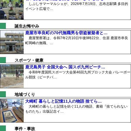
しぶしサマーマルシェが、2026年7月19日、志布志駅隣 多目的
イベント広場で…
誕生お悔やみ
鹿屋市串良町の70代無職男を窃盗被疑者と…
鹿屋警察署は、令和7年2月10日午後9時22分、住居 鹿屋市串良
町岡崎の無職、…
スポーツ・健康
鹿児島男子 全国大会へ 国スポ九州ビーチ…
令和8年度国民スポーツ大会第46回九州ブロック大会 バレーボー
ル競技（ビーチバ…
地域づくり
大崎町 暮らしと記憶11人の物語 捨てら…
大崎町の暮らしと記憶を紡ぐ11人の物語、書籍『捨てられない
ものたち』出版記念イ…
事件・事故