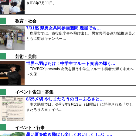
令和8年7月11日、…
教育・社会
7/31迄 県男女共同参画週間 鹿屋でも…
鹿屋市では、市役所庁舎を飛び出し、男女共同参画地域推進員と
ともに街頭キャンペー…
芸術・芸能
世界へ羽ばたけ！中学生フルート奏者の輝く…
TOYBOX presents 次代を担う中学生フルート奏者の輝く未来へ
～久保…
イベント告知・募集
8/25〆切 やしまたろうの日～ふるさと…
南大隅町では、令和8年9月13日（日曜日）に開催される「やし
またろうの日」イベ…
イベント・行事
暑い夏を吹き飛ばし楽しくおいしく しぶし…