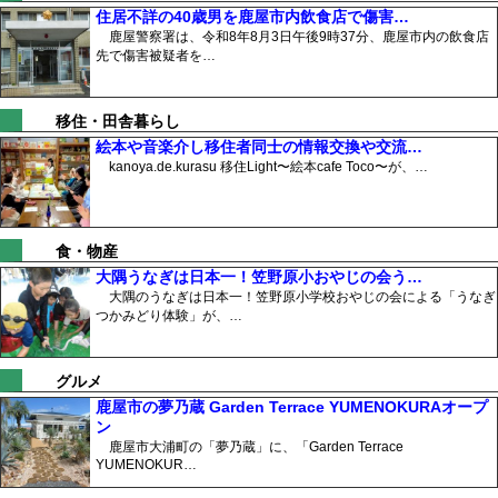
住居不詳の40歳男を鹿屋市内飲食店で傷害…
鹿屋警察署は、令和8年8月3日午後9時37分、鹿屋市内の飲食店
先で傷害被疑者を…
移住・田舎暮らし
絵本や音楽介し移住者同士の情報交換や交流…
kanoya.de.kurasu 移住Light〜絵本cafe Toco〜が、…
食・物産
大隅うなぎは日本一！笠野原小おやじの会う…
大隅のうなぎは日本一！笠野原小学校おやじの会による「うなぎ
つかみどり体験」が、…
グルメ
鹿屋市の夢乃蔵 Garden Terrace YUMENOKURAオープ
ン
鹿屋市大浦町の「夢乃蔵」に、「Garden Terrace
YUMENOKUR…