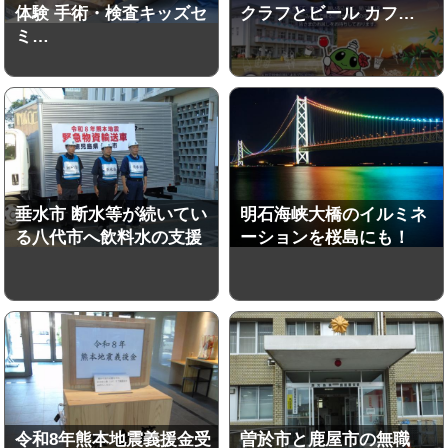
体験 手術・検査キッズセ
クラフとビール カフ…
ミ…
垂水市 断水等が続いてい
明石海峡大橋のイルミネ
る八代市へ飲料水の支援
ーションを桜島にも！
令和8年熊本地震義援金受
曽於市と鹿屋市の無職