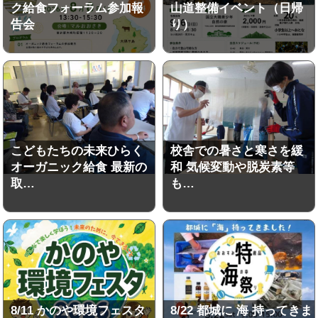
ク給食フォーラム参加報
山道整備イベント（日帰
告会
り）
こどもたちの未来ひらく
校舎での暑さと寒さを緩
オーガニック給食 最新の
和 気候変動や脱炭素等
取…
も…
8/11 かのや環境フェスタ
8/22 都城に 海 持ってきま