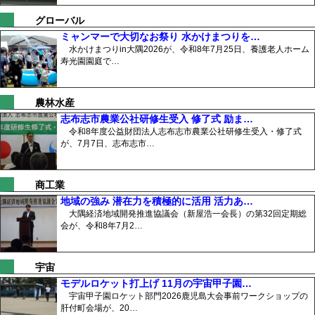
グローバル
ミャンマーで大切なお祭り 水かけまつりを…
水かけまつりin大隅2026が、令和8年7月25日、養護老人ホーム
寿光園園庭で…
農林水産
志布志市農業公社研修生受入 修了式 励ま…
令和8年度公益財団法人志布志市農業公社研修生受入・修了式
が、7月7日、志布志市…
商工業
地域の強み 潜在力を積極的に活用 活力あ…
大隅経済地域開発推進協議会（新屋浩一会長）の第32回定期総
会が、令和8年7月2…
宇宙
モデルロケット打上げ 11月の宇宙甲子園…
宇宙甲子園ロケット部門2026鹿児島大会事前ワークショップの
肝付町会場が、20…