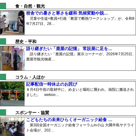
食・自然・観光
校舎での暑さと寒さを緩和 気候変動や脱…
児童や生徒×教員×行政「教室で断熱ワークショップ」が、令和8
年7月27日、28…
歴史・平和
語り継ぎたい「鹿屋の記憶」 常設展に足を…
語り継ぎたい「鹿屋の記憶」展示コーナーが、2026年7月25日、
鹿屋市観光物産…
コラム・人ほか
記事配信一時休止のお詫び
８月4日午前の取材中に、めまいと嘔吐に襲われ、病院に搬送され
ました。 weboo…
スポンサー・協賛
こどもたちの未来ひらくオーガニック給食 …
第3回全国オーガニック給食フォーラムin小山 大隅半島サテライ
ト会場が、202…