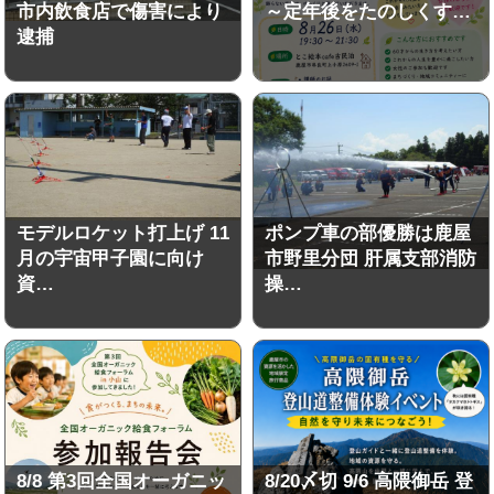
市内飲食店で傷害により
～定年後をたのしくす…
逮捕
モデルロケット打上げ 11
ポンプ車の部優勝は鹿屋
月の宇宙甲子園に向け
市野里分団 肝属支部消防
資…
操…
8/8 第3回全国オーガニッ
8/20〆切 9/6 高隈御岳 登