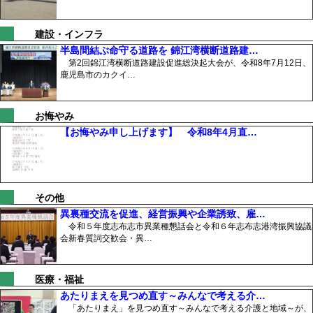
建設・インフラ
半島間結ぶ命守る道路を 錦江湾横断道路建…
第2回錦江湾横断道路建設促進総決起大会が、令和8年7月12日、
鹿児島市のカクイ…
お悔やみ
【お悔やみ申し上げます】 令和8年4月直…
その他
異裏種交流を促進、経営振興や企業誘致、雇…
令和５年度志布志市異業種懇話会と令和６年志布志港湾振興協議
会新春質詞交歓会・異…
医療・福祉
あたりまえを見つめ直す～みんなで考える介…
「あたりまえ」を見つめ直す～みんなで考える介護と地域～が、