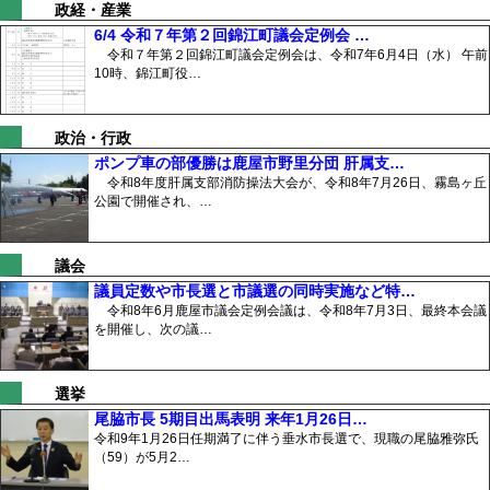
政経・産業
6/4 令和７年第２回錦江町議会定例会 …
令和７年第２回錦江町議会定例会は、令和7年6月4日（水） 午前
10時、錦江町役…
政治・行政
ポンプ車の部優勝は鹿屋市野里分団 肝属支…
令和8年度肝属支部消防操法大会が、令和8年7月26日、霧島ヶ丘
公園で開催され、…
議会
議員定数や市長選と市議選の同時実施など特…
令和8年6月鹿屋市議会定例会議は、令和8年7月3日、最終本会議
を開催し、次の議…
選挙
尾脇市長 5期目出馬表明 来年1月26日…
令和9年1月26日任期満了に伴う垂水市長選で、現職の尾脇雅弥氏
（59）が5月2…