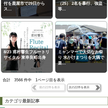
付を鹿屋市で29日から
（25） 2名を暴行、強盜
ス…
等…
8/23 甫村響生フルートリ
ミャンマーで大切なお祭
サイタル 東串良町出身
り 水かけまつりを大隅で
楽…
合計
3566
件中
1
ページ目を表示
前の22件を表示
次の22件を表示
カテゴリ最新記事