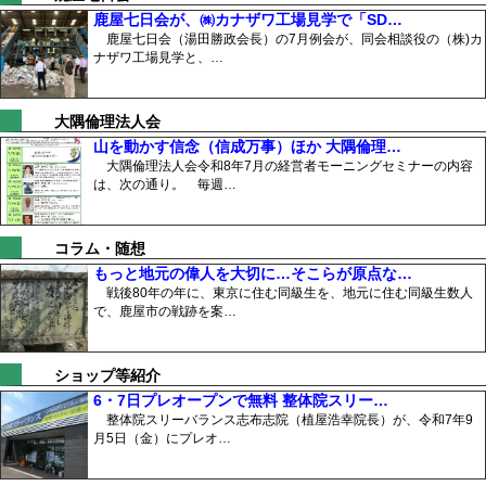
鹿屋七日会が、㈱カナザワ工場見学で「SD…
鹿屋七日会（湯田勝政会長）の7月例会が、同会相談役の（株)カ
ナザワ工場見学と、…
大隅倫理法人会
山を動かす信念（信成万事）ほか 大隅倫理…
大隅倫理法人会令和8年7月の経営者モーニングセミナーの内容
は、次の通り。 毎週…
コラム・随想
もっと地元の偉人を大切に…そこらが原点な…
戦後80年の年に、東京に住む同級生を、地元に住む同級生数人
で、鹿屋市の戦跡を案…
ショップ等紹介
6・7日プレオープンで無料 整体院スリー…
整体院スリーバランス志布志院（植屋浩幸院長）が、令和7年9
月5日（金）にプレオ…