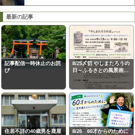
最新の記事
記事配信一時休止のお詫
8/25〆切 やしまたろうの
び
日～ふるさとの風景画…
住居不詳の40歳男を鹿屋
8/26 60才からのために