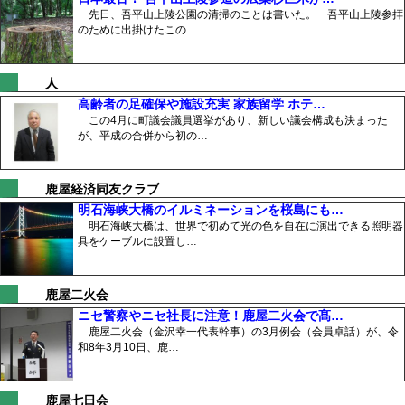
先日、吾平山上陵公園の清掃のことは書いた。 吾平山上陵参拝
のために出掛けたこの…
人
高齢者の足確保や施設充実 家族留学 ホテ…
この4月に町議会議員選挙があり、新しい議会構成も決まった
が、平成の合併から初の…
鹿屋経済同友クラブ
明石海峡大橋のイルミネーションを桜島にも…
明石海峡大橋は、世界で初めて光の色を自在に演出できる照明器
具をケーブルに設置し…
鹿屋二火会
ニセ警察やニセ社長に注意！鹿屋二火会で髙…
鹿屋二火会（金沢幸一代表幹事）の3月例会（会員卓話）が、令
和8年3月10日、鹿…
鹿屋七日会