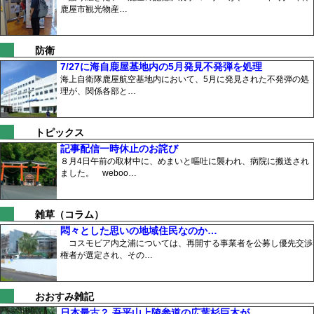
鹿屋市観光物産…
防衛
7/27に海自鹿屋基地内の5月発見不発弾を処理
海上自衛隊鹿屋航空基地内において、5月に発見された不発弾の処
理が、関係各部と…
トピックス
記事配信一時休止のお詫び
８月4日午前の取材中に、めまいと嘔吐に襲われ、病院に搬送され
ました。 weboo…
雑草（コラム）
悶々とした思いの地域住民なのか…
コスモピア内之浦については、再開する事業者を公募し優先交渉
権者が選定され、その…
おおすみ雑記
日本最古？ 吾平山上陵参道の広葉杉巨木が…