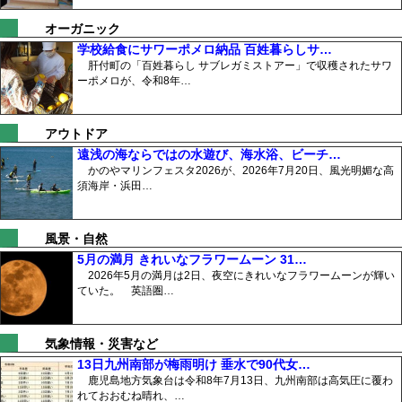
オーガニック
学校給食にサワーポメロ納品 百姓暮らしサ…
肝付町の「百姓暮らし サブレガミストアー」で収穫されたサワ
ーポメロが、令和8年…
アウトドア
遠浅の海ならではの水遊び、海水浴、ビーチ…
かのやマリンフェスタ2026が、2026年7月20日、風光明媚な高
須海岸・浜田…
風景・自然
5月の満月 きれいなフラワームーン 31…
2026年5月の満月は2日、夜空にきれいなフラワームーンが輝い
ていた。 英語圏…
気象情報・災害など
13日九州南部が梅雨明け 垂水で90代女…
鹿児島地方気象台は令和8年7月13日、九州南部は高気圧に覆わ
れておおむね晴れ、…