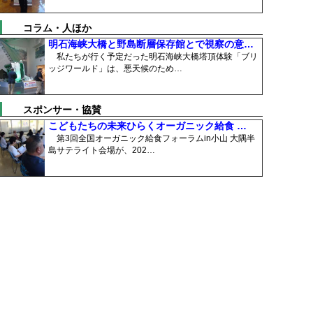
コラム・人ほか
明石海峡大橋と野島断層保存館とで視察の意…
私たちが行く予定だった明石海峡大橋塔頂体験「ブリ
ッジワールド」は、悪天候のため…
スポンサー・協賛
こどもたちの未来ひらくオーガニック給食 …
第3回全国オーガニック給食フォーラムin小山 大隅半
島サテライト会場が、202…