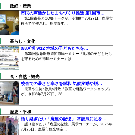
政経・産業
市民の声活かしたまちづくり推進 第1回市…
第1回市長とGO郷トークが、令和8年7月27日、鹿屋市
役所で開催され、鹿屋青年…
暮らし・文化
9/8〆切 9/12 地域の子どもたちを…
第35回救急医療週間市民セミナー『地域の子どもたち
を守るための市民セミナー』は…
食・自然・観光
校舎での暑さと寒さを緩和 気候変動や脱…
児童や生徒×教員×行政「教室で断熱ワークショップ」
が、令和8年7月27日、28…
歴史・平和
語り継ぎたい「鹿屋の記憶」 常設展に足を…
語り継ぎたい「鹿屋の記憶」展示コーナーが、2026年
7月25日、鹿屋市観光物産…