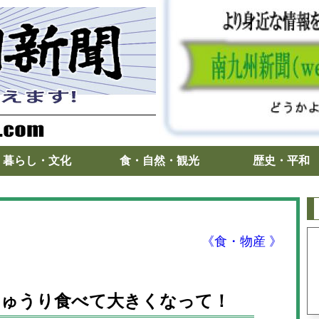
暮らし・文化
食・自然・観光
歴史・平和
《食・物産 》
きゅうり食べて大きくなって！