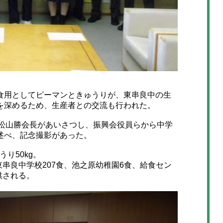
用としてピーマンときゅうりが、東串良中の生
を深めるため、生産者との交流も行われた。
松山勝会長があいさつし、振興会役員らから中学
述べ、記念撮影があった。
り50kg。
東串良中学校207食、池之原幼稚園6食、給食セン
供される。