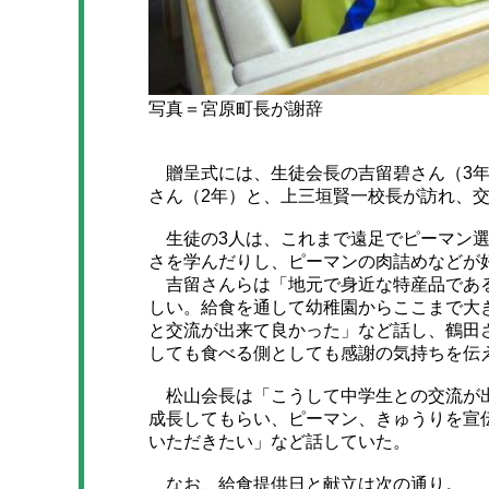
写真＝宮原町長が謝辞
贈呈式には、生徒会長の吉留碧さん（3年
さん（2年）と、上三垣賢一校長が訪れ、
生徒の3人は、これまで遠足でピーマン選
さを学んだりし、ピーマンの肉詰めなどが
吉留さんらは「地元で身近な特産品である
しい。給食を通して幼稚園からここまで大
と交流が出来て良かった」など話し、鶴田
しても食べる側としても感謝の気持ちを伝
松山会長は「こうして中学生との交流が出
成長してもらい、ピーマン、きゅうりを宣
いただきたい」など話していた。
なお、給食提供日と献立は次の通り。