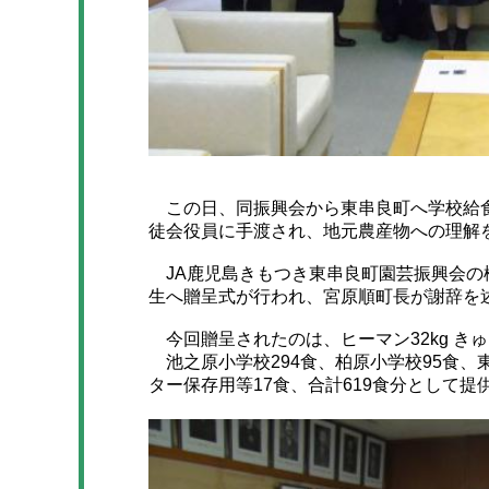
この日、同振興会から東串良町へ学校給食
徒会役員に手渡され、地元農産物への理解
JA鹿児島きもつき東串良町園芸振興会の
生へ贈呈式が行われ、宮原順町長が謝辞を
今回贈呈されたのは、ヒーマン32kg きゅう
池之原小学校294食、柏原小学校95食、
ター保存用等17食、合計619食分として提