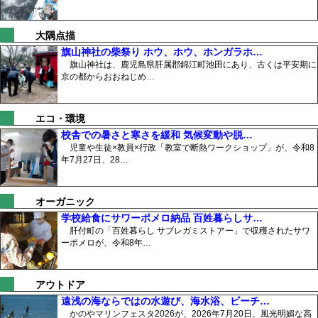
大隅点描
旗山神社の柴祭り ホウ、ホウ、ホンガラホ…
旗山神社は、鹿児島県肝属郡錦江町池田にあり、古くは平安期に
京の都からおおねじめ…
エコ・環境
校舎での暑さと寒さを緩和 気候変動や脱…
児童や生徒×教員×行政「教室で断熱ワークショップ」が、令和8
年7月27日、28…
オーガニック
学校給食にサワーポメロ納品 百姓暮らしサ…
肝付町の「百姓暮らし サブレガミストアー」で収穫されたサワ
ーポメロが、令和8年…
アウトドア
遠浅の海ならではの水遊び、海水浴、ビーチ…
かのやマリンフェスタ2026が、2026年7月20日、風光明媚な高