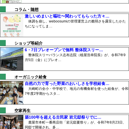
コラム・随想
激しいめまいと嘔吐〜関わってもらった方々…
体調を崩し、weboosumiの管理運営上の脆弱さを露呈したかた
ちになってしま…
ショップ等紹介
6・7日プレオープンで無料 整体院スリー…
整体院スリーバランス志布志院（植屋浩幸院長）が、令和7年9
月5日（金）にプレオ…
オーガニック給食
自然の力で育った野菜のおいしさを学校給食…
大崎町の全小・中学校で、地元の有機食材を使った給食が、令和
7年度2学期からスタ…
空家再生
築100年を超える古民家 岩元邸祭りでに…
鹿屋市本町一番商店街「岩元邸夏祭り」が、令和7年8月23日、
同邸で開催され、多…