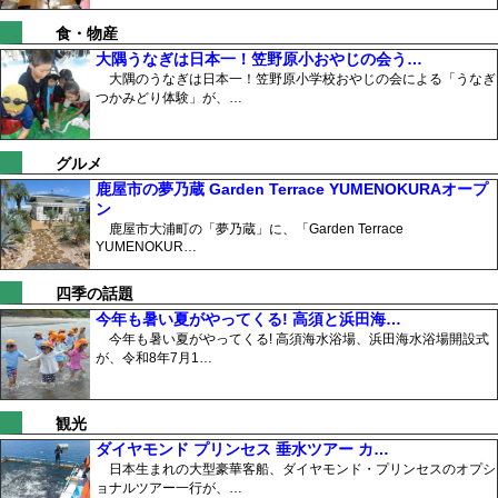
食・物産
大隅うなぎは日本一！笠野原小おやじの会う…
大隅のうなぎは日本一！笠野原小学校おやじの会による「うなぎ
つかみどり体験」が、…
グルメ
鹿屋市の夢乃蔵 Garden Terrace YUMENOKURAオープ
ン
鹿屋市大浦町の「夢乃蔵」に、「Garden Terrace
YUMENOKUR…
四季の話題
今年も暑い夏がやってくる! 高須と浜田海…
今年も暑い夏がやってくる! 高須海水浴場、浜田海水浴場開設式
が、令和8年7月1…
観光
ダイヤモンド プリンセス 垂水ツアー カ…
日本生まれの大型豪華客船、ダイヤモンド・プリンセスのオプシ
ョナルツアー一行が、…