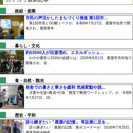
政経・産業
市民の声活かしたまちづくり推進 第1回市…
第1回市長とGO郷トークが、令和8年7月27日、鹿屋市役所で開
催され、鹿屋青年…
暮らし・文化
約53000人が沿道埋め、エネルギッシュ…
かのや夏祭り2026の総踊りは、2026年8月1日、鹿屋市市街地で
開催され、浴…
食・自然・観光
校舎での暑さと寒さを緩和 気候変動や脱…
児童や生徒×教員×行政「教室で断熱ワークショップ」が、令和8
年7月27日、28…
歴史・平和
語り継ぎたい「鹿屋の記憶」 常設展に足を…
語り継ぎたい「鹿屋の記憶」展示コーナーが、2026年7月25日、
鹿屋市観光物産…