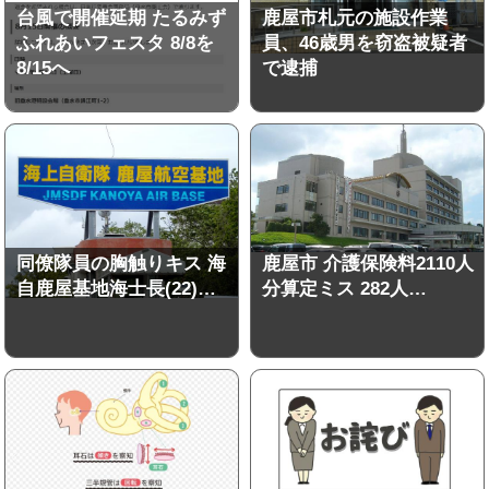
台風で開催延期 たるみず
鹿屋市札元の施設作業
ふれあいフェスタ 8/8を
員、46歳男を窃盗被疑者
8/15へ
で逮捕
同僚隊員の胸触りキス 海
鹿屋市 介護保険料2110人
自鹿屋基地海士長(22)…
分算定ミス 282人…