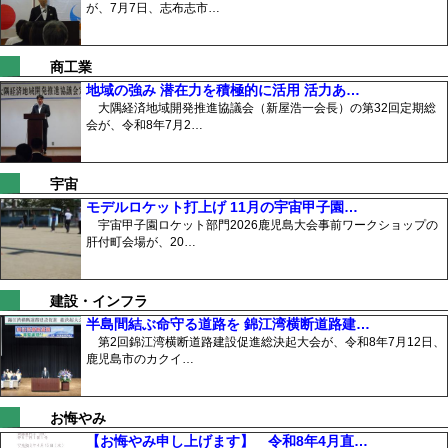
が、7月7日、志布志市…
商工業
地域の強み 潜在力を積極的に活用 活力あ…
大隅経済地域開発推進協議会（新屋浩一会長）の第32回定期総
会が、令和8年7月2…
宇宙
モデルロケット打上げ 11月の宇宙甲子園…
宇宙甲子園ロケット部門2026鹿児島大会事前ワークショップの
肝付町会場が、20…
建設・インフラ
半島間結ぶ命守る道路を 錦江湾横断道路建…
第2回錦江湾横断道路建設促進総決起大会が、令和8年7月12日、
鹿児島市のカクイ…
お悔やみ
【お悔やみ申し上げます】 令和8年4月直…