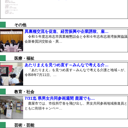
その他
異裏種交流を促進、経営振興や企業誘致、雇…
令和５年度志布志市異業種懇話会と令和６年志布志港湾振興協議
会新春質詞交歓会・異…
医療・福祉
あたりまえを見つめ直す～みんなで考える介…
「あたりまえ」を見つめ直す～みんなで考える介護と地域～が、
令和8年7月11日、…
教育・社会
7/31迄 県男女共同参画週間 鹿屋でも…
鹿屋市では、市役所庁舎を飛び出し、男女共同参画地域推進員と
ともに街頭キャンペー…
芸術・芸能