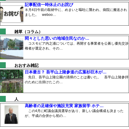
記事配信一時休止のお詫び
８月4日午前の取材中に、めまいと嘔吐に襲われ、病院に搬送され
ました。 weboo…
雑草（コラム）
悶々とした思いの地域住民なのか…
コスモピア内之浦については、再開する事業者を公募し優先交渉
権者が選定され、その…
おおすみ雑記
日本最古？ 吾平山上陵参道の広葉杉巨木が…
先日、吾平山上陵公園の清掃のことは書いた。 吾平山上陵参拝
のために出掛けたこの…
人
高齢者の足確保や施設充実 家族留学 ホテ…
この4月に町議会議員選挙があり、新しい議会構成も決まった
が、平成の合併から初の…