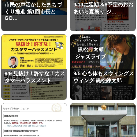
市民の声活かしたまちづ
9/19に延期 8/8予定のおお
くり推進 第1回市長と
あいら夏祭り ジ…
GO…
9/9 見抜け！許すな！カス
9/5 心も体もスウィングス
タマーハラスメント
ウィング 黒松錬太郎…