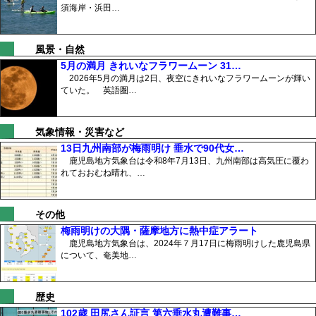
須海岸・浜田…
風景・自然
5月の満月 きれいなフラワームーン 31…
2026年5月の満月は2日、夜空にきれいなフラワームーンが輝い
ていた。 英語圏…
気象情報・災害など
13日九州南部が梅雨明け 垂水で90代女…
鹿児島地方気象台は令和8年7月13日、九州南部は高気圧に覆わ
れておおむね晴れ、…
その他
梅雨明けの大隅・薩摩地方に熱中症アラート
鹿児島地方気象台は、2024年７月17日に梅雨明けした鹿児島県
について、奄美地…
歴史
102歳 田尻さん証言 第六垂水丸遭難事…