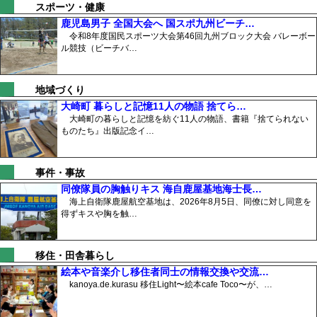
スポーツ・健康
鹿児島男子 全国大会へ 国スポ九州ビーチ…
令和8年度国民スポーツ大会第46回九州ブロック大会 バレーボー
ル競技（ビーチバ…
地域づくり
大崎町 暮らしと記憶11人の物語 捨てら…
大崎町の暮らしと記憶を紡ぐ11人の物語、書籍『捨てられない
ものたち』出版記念イ…
事件・事故
同僚隊員の胸触りキス 海自鹿屋基地海士長…
海上自衛隊鹿屋航空基地は、2026年8月5日、同僚に対し同意を
得ずキスや胸を触…
移住・田舎暮らし
絵本や音楽介し移住者同士の情報交換や交流…
kanoya.de.kurasu 移住Light〜絵本cafe Toco〜が、…