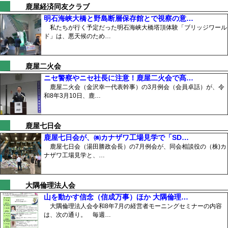
鹿屋経済同友クラブ
明石海峡大橋と野島断層保存館とで視察の意…
私たちが行く予定だった明石海峡大橋塔頂体験「ブリッジワール
ド」は、悪天候のため…
鹿屋二火会
ニセ警察やニセ社長に注意！鹿屋二火会で髙…
鹿屋二火会（金沢幸一代表幹事）の3月例会（会員卓話）が、令
和8年3月10日、鹿…
鹿屋七日会
鹿屋七日会が、㈱カナザワ工場見学で「SD…
鹿屋七日会（湯田勝政会長）の7月例会が、同会相談役の（株)カ
ナザワ工場見学と、…
大隅倫理法人会
山を動かす信念（信成万事）ほか 大隅倫理…
大隅倫理法人会令和8年7月の経営者モーニングセミナーの内容
は、次の通り。 毎週…