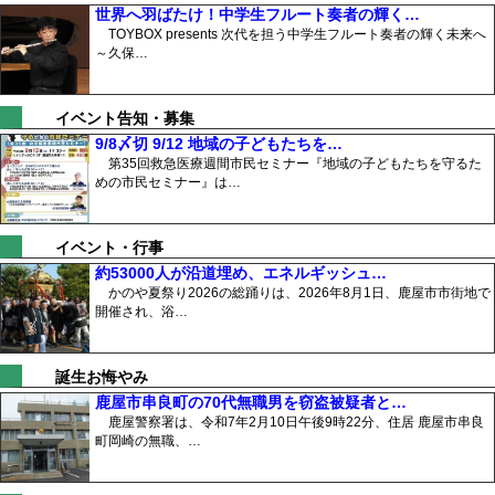
世界へ羽ばたけ！中学生フルート奏者の輝く…
TOYBOX presents 次代を担う中学生フルート奏者の輝く未来へ
～久保…
イベント告知・募集
9/8〆切 9/12 地域の子どもたちを…
第35回救急医療週間市民セミナー『地域の子どもたちを守るた
めの市民セミナー』は…
イベント・行事
約53000人が沿道埋め、エネルギッシュ…
かのや夏祭り2026の総踊りは、2026年8月1日、鹿屋市市街地で
開催され、浴…
誕生お悔やみ
鹿屋市串良町の70代無職男を窃盗被疑者と…
鹿屋警察署は、令和7年2月10日午後9時22分、住居 鹿屋市串良
町岡崎の無職、…