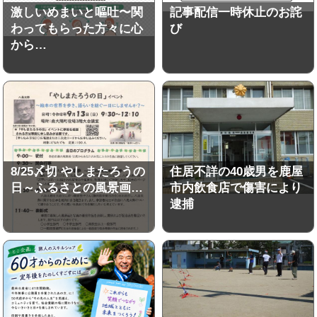
激しいめまいと嘔吐〜関
記事配信一時休止のお詫
わってもらった方々に心
び
から…
8/25〆切 やしまたろうの
住居不詳の40歳男を鹿屋
日～ふるさとの風景画…
市内飲食店で傷害により
逮捕