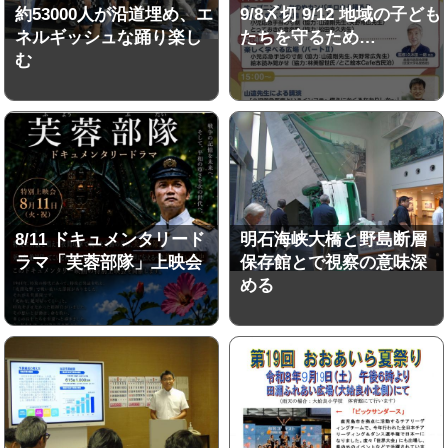
約53000人が沿道埋め、エ
9/8〆切 9/12 地域の子ども
ネルギッシュな踊り楽し
たちを守るため…
む
8/11 ドキュメンタリード
明石海峡大橋と野島断層
ラマ「芙蓉部隊」上映会
保存館とで視察の意味深
める