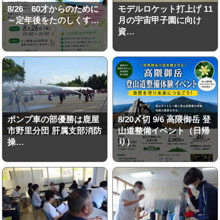
8/26 60才からのために
モデルロケット打上げ 11
～定年後をたのしくす…
月の宇宙甲子園に向け
資…
ポンプ車の部優勝は鹿屋
8/20〆切 9/6 高隈御岳 登
市野里分団 肝属支部消防
山道整備イベント（日帰
操…
り）