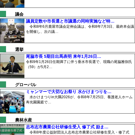
議会
議員定数や市長選と市議選の同時実施など特…
令和8年6月鹿屋市議会定例会議は、令和8年7月3日、最終本会議
を開催し、次の議…
選挙
尾脇市長 5期目出馬表明 来年1月26日…
令和9年1月26日任期満了に伴う垂水市長選で、現職の尾脇雅弥氏
（59）が5月2…
グローバル
ミャンマーで大切なお祭り 水かけまつりを…
水かけまつりin大隅2026が、令和8年7月25日、養護老人ホーム
寿光園園庭で…
農林水産
志布志市農業公社研修生受入 修了式 励ま…
令和8年度公益財団法人志布志市農業公社研修生受入・修了式