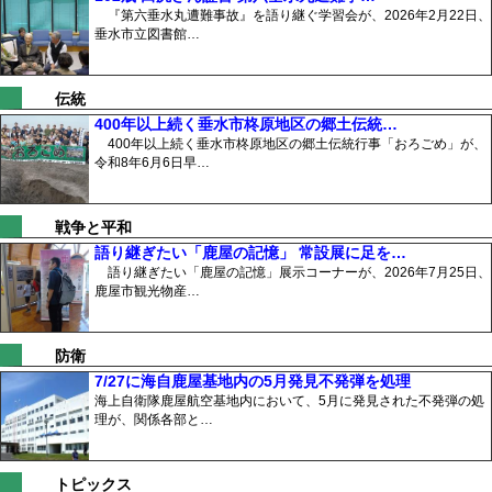
『第六垂水丸遭難事故』を語り継ぐ学習会が、2026年2月22日、
垂水市立図書館…
伝統
400年以上続く垂水市柊原地区の郷土伝統…
400年以上続く垂水市柊原地区の郷土伝統行事「おろごめ」が、
令和8年6月6日早…
戦争と平和
語り継ぎたい「鹿屋の記憶」 常設展に足を…
語り継ぎたい「鹿屋の記憶」展示コーナーが、2026年7月25日、
鹿屋市観光物産…
防衛
7/27に海自鹿屋基地内の5月発見不発弾を処理
海上自衛隊鹿屋航空基地内において、5月に発見された不発弾の処
理が、関係各部と…
トピックス