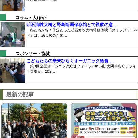
コラム・人ほか
明石海峡大橋と野島断層保存館とで視察の意…
私たちが行く予定だった明石海峡大橋塔頂体験「ブリッジワール
ド」は、悪天候のため…
スポンサー・協賛
こどもたちの未来ひらくオーガニック給食 …
第3回全国オーガニック給食フォーラムin小山 大隅半島サテライ
ト会場が、202…
最新の記事