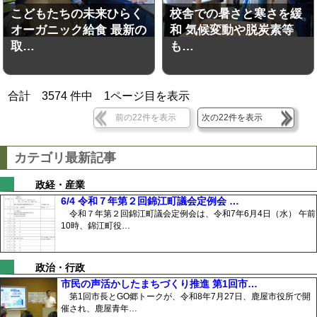
こどもたちの未来ひらく
校舎での暑さと寒さを緩
オーガニック給食 最新の
和 気候変動や脱炭素等
取…
も…
合計
3574
件中
1
ページ目を表示
前の22件を表示
次の22件を表示
カテゴリ最新記事
政経・産業
6/4 令和７年第２回錦江町議会定例会 …
令和７年第２回錦江町議会定例会は、令和7年6月4日（水） 午前
10時、錦江町役…
政治・行政
市民の声活かしたまちづくり推進 第1回市…
第1回市長とGO郷トークが、令和8年7月27日、鹿屋市役所で開
催され、鹿屋青年…