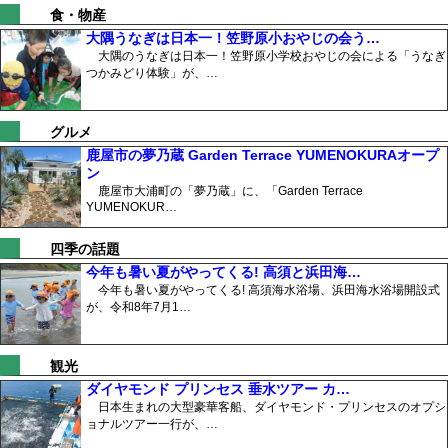
食・物産
大隅うなぎは日本一！笠野原小おやじの会う…
大隅のうなぎは日本一！笠野原小学校おやじの会による「うなぎ
つかみどり体験」が、…
グルメ
鹿屋市の夢乃蔵 Garden Terrace YUMENOKURAオープ
ン
鹿屋市大浦町の「夢乃蔵」に、「Garden Terrace
YUMENOKUR…
四季の話題
今年も暑い夏がやってくる! 高須と浜田海…
今年も暑い夏がやってくる! 高須海水浴場、浜田海水浴場開設式
が、令和8年7月1…
観光
ダイヤモンド プリンセス 垂水ツアー カ…
日本生まれの大型豪華客船、ダイヤモンド・プリンセスのオプシ
ョナルツアー一行が、…