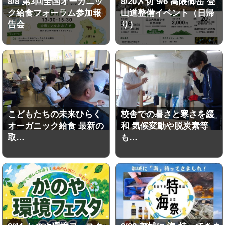
8/8 第3回全国オーガニッ
8/20〆切 9/6 高隈御岳 登
ク給食フォーラム参加報
山道整備イベント（日帰
告会
り）
こどもたちの未来ひらく
校舎での暑さと寒さを緩
オーガニック給食 最新の
和 気候変動や脱炭素等
取…
も…