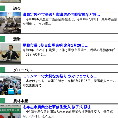
議会
議員定数や市長選と市議選の同時実施など特…
令和8年6月鹿屋市議会定例会議は、令和8年7月3日、最終本会議
を開催し、次の議…
選挙
尾脇市長 5期目出馬表明 来年1月26日…
令和9年1月26日任期満了に伴う垂水市長選で、現職の尾脇雅弥氏
（59）が5月2…
グローバル
ミャンマーで大切なお祭り 水かけまつりを…
水かけまつりin大隅2026が、令和8年7月25日、養護老人ホーム
寿光園園庭で…
農林水産
志布志市農業公社研修生受入 修了式 励ま…
令和8年度公益財団法人志布志市農業公社研修生受入・修了式
が、7月7日、志布志市…