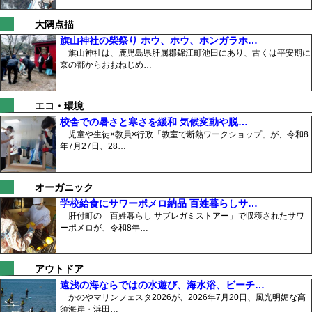
大隅点描
旗山神社の柴祭り ホウ、ホウ、ホンガラホ…
旗山神社は、鹿児島県肝属郡錦江町池田にあり、古くは平安期に
京の都からおおねじめ…
エコ・環境
校舎での暑さと寒さを緩和 気候変動や脱…
児童や生徒×教員×行政「教室で断熱ワークショップ」が、令和8
年7月27日、28…
オーガニック
学校給食にサワーポメロ納品 百姓暮らしサ…
肝付町の「百姓暮らし サブレガミストアー」で収穫されたサワ
ーポメロが、令和8年…
アウトドア
遠浅の海ならではの水遊び、海水浴、ビーチ…
かのやマリンフェスタ2026が、2026年7月20日、風光明媚な高
須海岸・浜田…