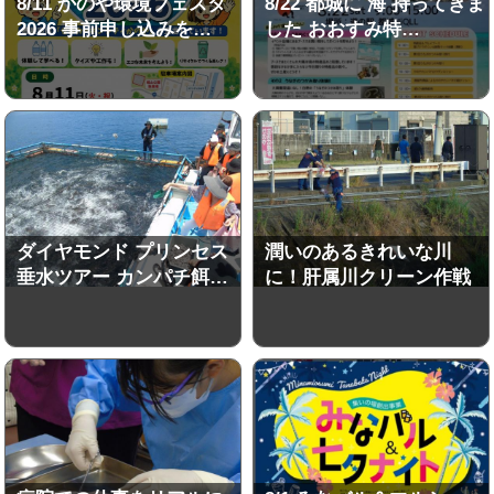
8/11 かのや環境フェスタ
8/22 都城に 海 持ってきま
2026 事前申し込みを…
した おおすみ特…
ダイヤモンド プリンセス
潤いのあるきれいな川
垂水ツアー カンパチ餌…
に！肝属川クリーン作戦