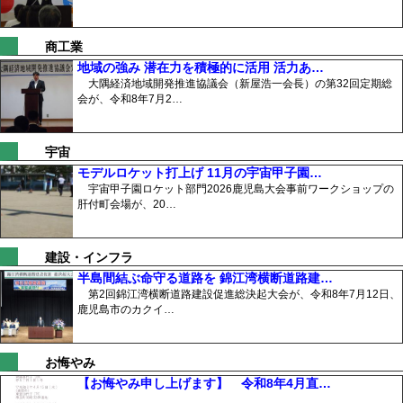
商工業
地域の強み 潜在力を積極的に活用 活力あ…
大隅経済地域開発推進協議会（新屋浩一会長）の第32回定期総
会が、令和8年7月2…
宇宙
モデルロケット打上げ 11月の宇宙甲子園…
宇宙甲子園ロケット部門2026鹿児島大会事前ワークショップの
肝付町会場が、20…
建設・インフラ
半島間結ぶ命守る道路を 錦江湾横断道路建…
第2回錦江湾横断道路建設促進総決起大会が、令和8年7月12日、
鹿児島市のカクイ…
お悔やみ
【お悔やみ申し上げます】 令和8年4月直…