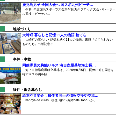
鹿児島男子 全国大会へ 国スポ九州ビーチ…
令和8年度国民スポーツ大会第46回九州ブロック大会 バレーボー
ル競技（ビーチバ…
地域づくり
大崎町 暮らしと記憶11人の物語 捨てら…
大崎町の暮らしと記憶を紡ぐ11人の物語、書籍『捨てられない
ものたち』出版記念イ…
事件・事故
同僚隊員の胸触りキス 海自鹿屋基地海士長…
海上自衛隊鹿屋航空基地は、2026年8月5日、同僚に対し同意を
得ずキスや胸を触…
移住・田舎暮らし
絵本や音楽介し移住者同士の情報交換や交流…
kanoya.de.kurasu 移住Light〜絵本cafe Toco〜が、…