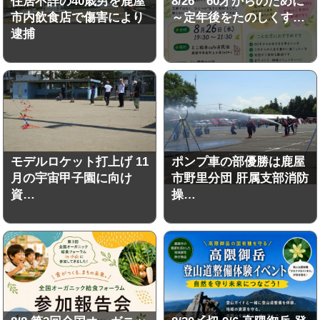
住居不詳の40歳男を鹿屋
8/26 60才からのために
市内飲食店で傷害により
～定年後をたのしくす…
逮捕
モデルロケット打上げ 11
ポンプ車の部優勝は鹿屋
月の宇宙甲子園に向け
市野里分団 肝属支部消防
資…
操…