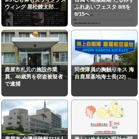
ウィング 黒松錬太郎…
ふれあいフェスタ 8/8を
8/15へ
鹿屋市札元の施設作業
同僚隊員の胸触りキス 海
員、46歳男を窃盗被疑者
自鹿屋基地海士長(22)…
で逮捕