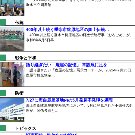
垂水市立図書館…
伝統
400年以上続く垂水市柊原地区の郷土伝統…
400年以上続く垂水市柊原地区の郷土伝統行事「おろごめ」が、
令和8年6月6日早…
戦争と平和
語り継ぎたい「鹿屋の記憶」 常設展に足を…
語り継ぎたい「鹿屋の記憶」展示コーナーが、2026年7月25日、
鹿屋市観光物産…
防衛
7/27に海自鹿屋基地内の5月発見不発弾を処理
海上自衛隊鹿屋航空基地内において、5月に発見された不発弾の処
理が、関係各部と…
トピックス