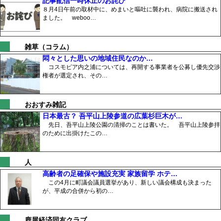
記事配信一時休止のお詫び
８月4日午前の取材中に、めまいと嘔吐に襲われ、病院に搬送され
ました。 weboo…
雑草（コラム）
悶々とした思いの地域住民なのか…
コスモピア内之浦については、再開する事業者を公募し優先交渉
権者が選定され、その…
おおすみ雑記
日本最古？ 吾平山上陵参道の広葉杉巨木が…
先日、吾平山上陵公園の清掃のことは書いた。 吾平山上陵参拝
のために出掛けたこの…
人
高齢者の足確保や施設充実 家族留学 ホテ…
この4月に町議会議員選挙があり、新しい議会構成も決まった
が、平成の合併から初の…
鹿屋経済同友クラブ