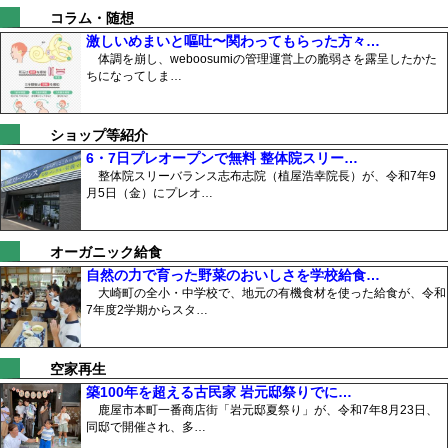
コラム・随想
激しいめまいと嘔吐〜関わってもらった方々…
体調を崩し、weboosumiの管理運営上の脆弱さを露呈したかた
ちになってしま…
ショップ等紹介
6・7日プレオープンで無料 整体院スリー…
整体院スリーバランス志布志院（植屋浩幸院長）が、令和7年9
月5日（金）にプレオ…
オーガニック給食
自然の力で育った野菜のおいしさを学校給食…
大崎町の全小・中学校で、地元の有機食材を使った給食が、令和
7年度2学期からスタ…
空家再生
築100年を超える古民家 岩元邸祭りでに…
鹿屋市本町一番商店街「岩元邸夏祭り」が、令和7年8月23日、
同邸で開催され、多…