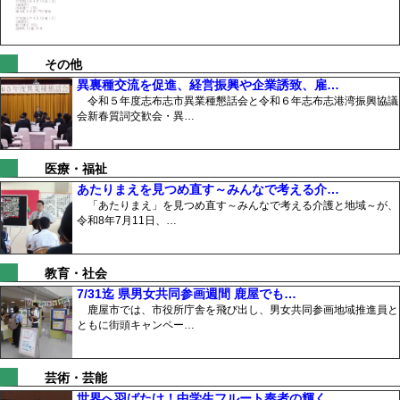
その他
異裏種交流を促進、経営振興や企業誘致、雇…
令和５年度志布志市異業種懇話会と令和６年志布志港湾振興協議
会新春質詞交歓会・異…
医療・福祉
あたりまえを見つめ直す～みんなで考える介…
「あたりまえ」を見つめ直す～みんなで考える介護と地域～が、
令和8年7月11日、…
教育・社会
7/31迄 県男女共同参画週間 鹿屋でも…
鹿屋市では、市役所庁舎を飛び出し、男女共同参画地域推進員と
ともに街頭キャンペー…
芸術・芸能
世界へ羽ばたけ！中学生フルート奏者の輝く…