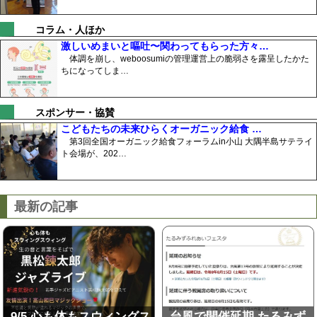
コラム・人ほか
激しいめまいと嘔吐〜関わってもらった方々…
体調を崩し、weboosumiの管理運営上の脆弱さを露呈したかた
ちになってしま…
スポンサー・協賛
こどもたちの未来ひらくオーガニック給食 …
第3回全国オーガニック給食フォーラムin小山 大隅半島サテライ
ト会場が、202…
最新の記事
9/5 心も体もスウィングス
台風で開催延期 たるみず