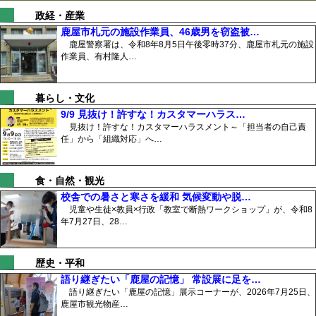
政経・産業
鹿屋市札元の施設作業員、46歳男を窃盗被…
鹿屋警察署は、令和8年8月5日午後零時37分、鹿屋市札元の施設
作業員、有村隆人…
暮らし・文化
9/9 見抜け！許すな！カスタマーハラス…
見抜け！許すな！カスタマーハラスメント～「担当者の自己責
任」から「組織対応」へ…
食・自然・観光
校舎での暑さと寒さを緩和 気候変動や脱…
児童や生徒×教員×行政「教室で断熱ワークショップ」が、令和8
年7月27日、28…
歴史・平和
語り継ぎたい「鹿屋の記憶」 常設展に足を…
語り継ぎたい「鹿屋の記憶」展示コーナーが、2026年7月25日、
鹿屋市観光物産…