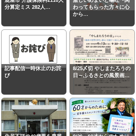
鹿屋市 介護保険料2110人
激しいめまいと嘔吐〜関
分算定ミス 282人…
わってもらった方々に心
から…
記事配信一時休止のお詫
8/25〆切 やしまたろうの
び
日～ふるさとの風景画…