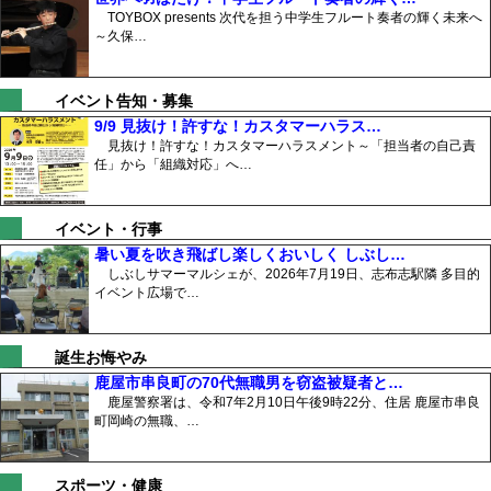
TOYBOX presents 次代を担う中学生フルート奏者の輝く未来へ
～久保…
イベント告知・募集
9/9 見抜け！許すな！カスタマーハラス…
見抜け！許すな！カスタマーハラスメント～「担当者の自己責
任」から「組織対応」へ…
イベント・行事
暑い夏を吹き飛ばし楽しくおいしく しぶし…
しぶしサマーマルシェが、2026年7月19日、志布志駅隣 多目的
イベント広場で…
誕生お悔やみ
鹿屋市串良町の70代無職男を窃盗被疑者と…
鹿屋警察署は、令和7年2月10日午後9時22分、住居 鹿屋市串良
町岡崎の無職、…
スポーツ・健康