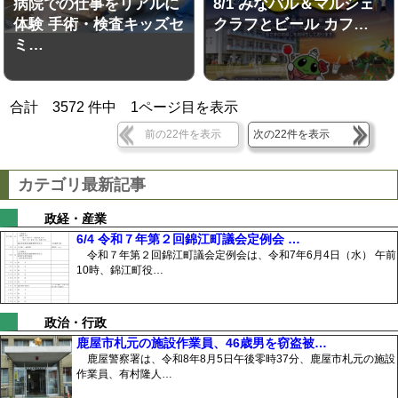
病院での仕事をリアルに
8/1 みなバル＆マルシェ
体験 手術・検査キッズセ
クラフとビール カフ…
ミ…
合計
3572
件中
1
ページ目を表示
前の22件を表示
次の22件を表示
カテゴリ最新記事
政経・産業
6/4 令和７年第２回錦江町議会定例会 …
令和７年第２回錦江町議会定例会は、令和7年6月4日（水） 午前
10時、錦江町役…
政治・行政
鹿屋市札元の施設作業員、46歳男を窃盗被…
鹿屋警察署は、令和8年8月5日午後零時37分、鹿屋市札元の施設
作業員、有村隆人…