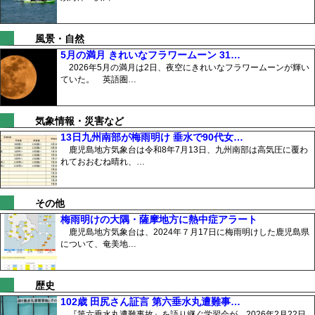
風景・自然
5月の満月 きれいなフラワームーン 31…
2026年5月の満月は2日、夜空にきれいなフラワームーンが輝い
ていた。 英語圏…
気象情報・災害など
13日九州南部が梅雨明け 垂水で90代女…
鹿児島地方気象台は令和8年7月13日、九州南部は高気圧に覆わ
れておおむね晴れ、…
その他
梅雨明けの大隅・薩摩地方に熱中症アラート
鹿児島地方気象台は、2024年７月17日に梅雨明けした鹿児島県
について、奄美地…
歴史
102歳 田尻さん証言 第六垂水丸遭難事…
『第六垂水丸遭難事故』を語り継ぐ学習会が、2026年2月22日、