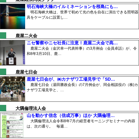
明石海峡大橋のイルミネーションを桜島にも…
明石海峡大橋は、世界で初めて光の色を自在に演出できる照明器
具をケーブルに設置し…
鹿屋二火会
ニセ警察やニセ社長に注意！鹿屋二火会で髙…
鹿屋二火会（金沢幸一代表幹事）の3月例会（会員卓話）が、令
和8年3月10日、鹿…
鹿屋七日会
鹿屋七日会が、㈱カナザワ工場見学で「SD…
鹿屋七日会（湯田勝政会長）の7月例会が、同会相談役の（株)カ
ナザワ工場見学と、…
大隅倫理法人会
山を動かす信念（信成万事）ほか 大隅倫理…
大隅倫理法人会令和8年7月の経営者モーニングセミナーの内容
は、次の通り。 毎週…