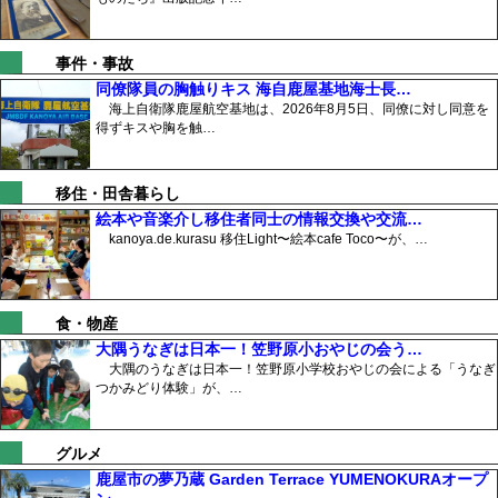
事件・事故
同僚隊員の胸触りキス 海自鹿屋基地海士長…
海上自衛隊鹿屋航空基地は、2026年8月5日、同僚に対し同意を
得ずキスや胸を触…
移住・田舎暮らし
絵本や音楽介し移住者同士の情報交換や交流…
kanoya.de.kurasu 移住Light〜絵本cafe Toco〜が、…
食・物産
大隅うなぎは日本一！笠野原小おやじの会う…
大隅のうなぎは日本一！笠野原小学校おやじの会による「うなぎ
つかみどり体験」が、…
グルメ
鹿屋市の夢乃蔵 Garden Terrace YUMENOKURAオープ