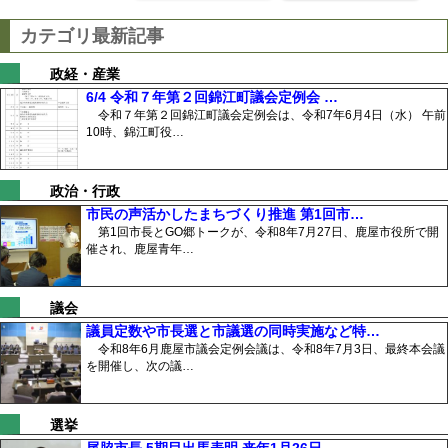
カテゴリ最新記事
政経・産業
6/4 令和７年第２回錦江町議会定例会 …
令和７年第２回錦江町議会定例会は、令和7年6月4日（水） 午前
10時、錦江町役…
政治・行政
市民の声活かしたまちづくり推進 第1回市…
第1回市長とGO郷トークが、令和8年7月27日、鹿屋市役所で開
催され、鹿屋青年…
議会
議員定数や市長選と市議選の同時実施など特…
令和8年6月鹿屋市議会定例会議は、令和8年7月3日、最終本会議
を開催し、次の議…
選挙