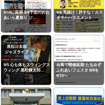
9/19に延期 8/8予定のおお
9/9 見抜け！許すな！カス
あいら夏祭り ジ…
タマーハラスメント
9/5 心も体もスウィングス
台風で開催延期 たるみず
ウィング 黒松錬太郎…
ふれあいフェスタ 8/8を
8/15へ