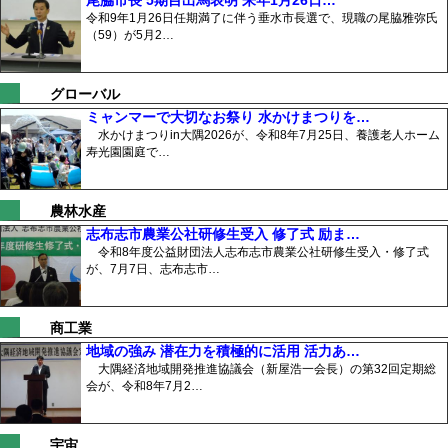
尾脇市長 5期目出馬表明 来年1月26日…
令和9年1月26日任期満了に伴う垂水市長選で、現職の尾脇雅弥氏
（59）が5月2…
グローバル
ミャンマーで大切なお祭り 水かけまつりを…
水かけまつりin大隅2026が、令和8年7月25日、養護老人ホーム
寿光園園庭で…
農林水産
志布志市農業公社研修生受入 修了式 励ま…
令和8年度公益財団法人志布志市農業公社研修生受入・修了式
が、7月7日、志布志市…
商工業
地域の強み 潜在力を積極的に活用 活力あ…
大隅経済地域開発推進協議会（新屋浩一会長）の第32回定期総
会が、令和8年7月2…
宇宙