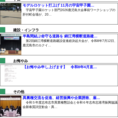
モデルロケット打上げ 11月の宇宙甲子園…
宇宙甲子園ロケット部門2026鹿児島大会事前ワークショップの
肝付町会場が、20…
建設・インフラ
半島間結ぶ命守る道路を 錦江湾横断道路建…
第2回錦江湾横断道路建設促進総決起大会が、令和8年7月12日、
鹿児島市のカクイ…
お悔やみ
【お悔やみ申し上げます】 令和8年4月直…
その他
異裏種交流を促進、経営振興や企業誘致、雇…
令和５年度志布志市異業種懇話会と令和６年志布志港湾振興協議
会新春質詞交歓会・異…