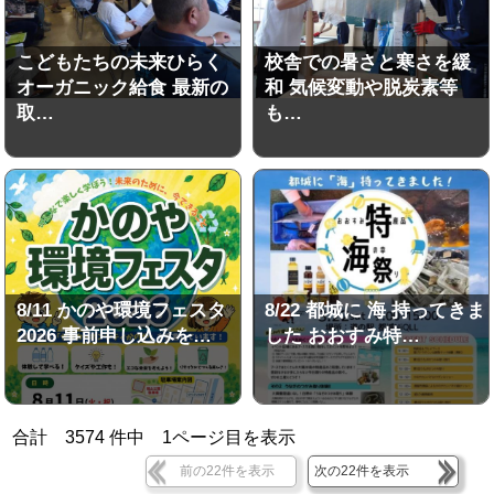
こどもたちの未来ひらく
校舎での暑さと寒さを緩
オーガニック給食 最新の
和 気候変動や脱炭素等
取…
も…
8/11 かのや環境フェスタ
8/22 都城に 海 持ってきま
2026 事前申し込みを…
した おおすみ特…
合計
3574
件中
1
ページ目を表示
前の22件を表示
次の22件を表示