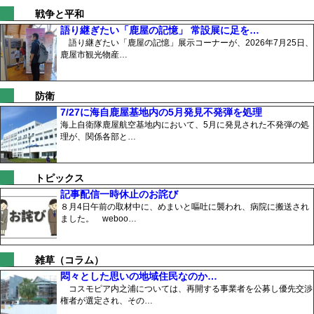
戦争と平和
語り継ぎたい「鹿屋の記憶」 常設展に足を…
語り継ぎたい「鹿屋の記憶」展示コーナーが、2026年7月25日、
鹿屋市観光物産…
防衛
7/27に海自鹿屋基地内の5月発見不発弾を処理
海上自衛隊鹿屋航空基地内において、5月に発見された不発弾の処
理が、関係各部と…
トピックス
記事配信一時休止のお詫び
８月4日午前の取材中に、めまいと嘔吐に襲われ、病院に搬送され
ました。 weboo…
雑草（コラム）
悶々とした思いの地域住民なのか…
コスモピア内之浦については、再開する事業者を公募し優先交渉
権者が選定され、その…