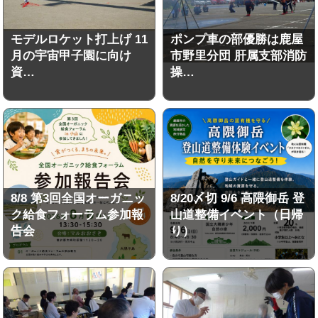
モデルロケット打上げ 11
ポンプ車の部優勝は鹿屋
月の宇宙甲子園に向け
市野里分団 肝属支部消防
資…
操…
8/8 第3回全国オーガニッ
8/20〆切 9/6 高隈御岳 登
ク給食フォーラム参加報
山道整備イベント（日帰
告会
り）