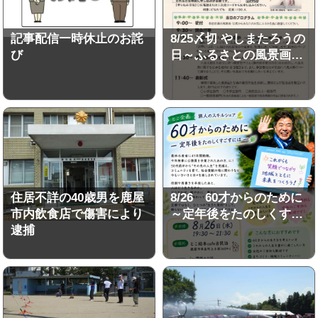
記事配信一時休止のお詫
8/25〆切 やしまたろうの
び
日～ふるさとの風景画…
住居不詳の40歳男を鹿屋
8/26 60才からのために
市内飲食店で傷害により
～定年後をたのしくす…
逮捕