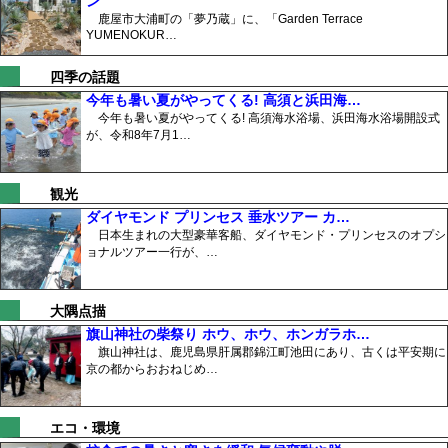
ン
鹿屋市大浦町の「夢乃蔵」に、「Garden Terrace
YUMENOKUR…
四季の話題
今年も暑い夏がやってくる! 高須と浜田海…
今年も暑い夏がやってくる! 高須海水浴場、浜田海水浴場開設式
が、令和8年7月1…
観光
ダイヤモンド プリンセス 垂水ツアー カ…
日本生まれの大型豪華客船、ダイヤモンド・プリンセスのオプシ
ョナルツアー一行が、…
大隅点描
旗山神社の柴祭り ホウ、ホウ、ホンガラホ…
旗山神社は、鹿児島県肝属郡錦江町池田にあり、古くは平安期に
京の都からおおねじめ…
エコ・環境