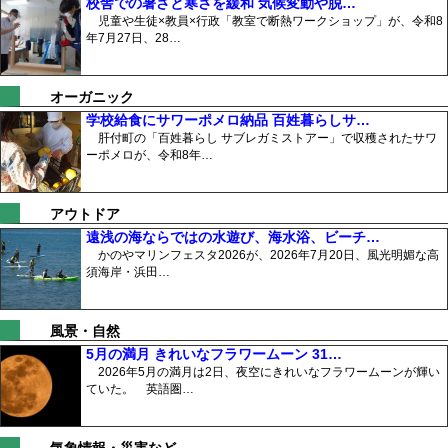
校舎での暑さと寒さを緩和 気候変動や脱…
児童や生徒×教員×行政「教室で断熱ワークショップ」が、令和8
年7月27日、28…
オーガニック
学校給食にサワーポメロ納品 百姓暮らしサ…
肝付町の「百姓暮らし サブレガミストアー」で収穫されたサワ
ーポメロが、令和8年…
アウトドア
遠浅の海ならではの水遊び、海水浴、ビーチ…
かのやマリンフェスタ2026が、2026年7月20日、風光明媚な高
須海岸・浜田…
風景・自然
5月の満月 きれいなフラワームーン 31…
2026年5月の満月は2日、夜空にきれいなフラワームーンが輝い
ていた。 英語圏…