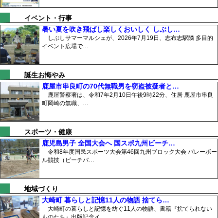
イベント・行事
暑い夏を吹き飛ばし楽しくおいしく しぶし…
しぶしサマーマルシェが、2026年7月19日、志布志駅隣 多目的
イベント広場で…
誕生お悔やみ
鹿屋市串良町の70代無職男を窃盗被疑者と…
鹿屋警察署は、令和7年2月10日午後9時22分、住居 鹿屋市串良
町岡崎の無職、…
スポーツ・健康
鹿児島男子 全国大会へ 国スポ九州ビーチ…
令和8年度国民スポーツ大会第46回九州ブロック大会 バレーボー
ル競技（ビーチバ…
地域づくり
大崎町 暮らしと記憶11人の物語 捨てら…
大崎町の暮らしと記憶を紡ぐ11人の物語、書籍『捨てられない
ものたち』出版記念イ…