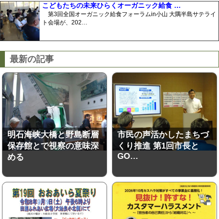
こどもたちの未来ひらくオーガニック給食 …
第3回全国オーガニック給食フォーラムin小山 大隅半島サテライ
ト会場が、202…
最新の記事
明石海峡大橋と野島断層
市民の声活かしたまちづ
保存館とで視察の意味深
くり推進 第1回市長と
GO…
める