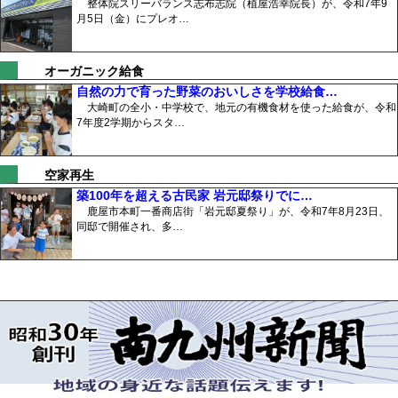
整体院スリーバランス志布志院（植屋浩幸院長）が、令和7年9
月5日（金）にプレオ…
オーガニック給食
自然の力で育った野菜のおいしさを学校給食…
大崎町の全小・中学校で、地元の有機食材を使った給食が、令和
7年度2学期からスタ…
空家再生
築100年を超える古民家 岩元邸祭りでに…
鹿屋市本町一番商店街「岩元邸夏祭り」が、令和7年8月23日、
同邸で開催され、多…