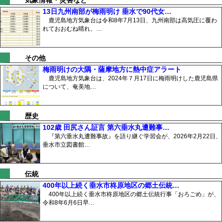
気象情報・災害など
13日九州南部が梅雨明け 垂水で90代女…
鹿児島地方気象台は令和8年7月13日、九州南部は高気圧に覆わ
れておおむね晴れ、…
その他
梅雨明けの大隅・薩摩地方に熱中症アラート
鹿児島地方気象台は、2024年７月17日に梅雨明けした鹿児島県
について、奄美地…
歴史
102歳 田尻さん証言 第六垂水丸遭難事…
『第六垂水丸遭難事故』を語り継ぐ学習会が、2026年2月22日、
垂水市立図書館…
伝統
400年以上続く垂水市柊原地区の郷土伝統…
400年以上続く垂水市柊原地区の郷土伝統行事「おろごめ」が、
令和8年6月6日早…