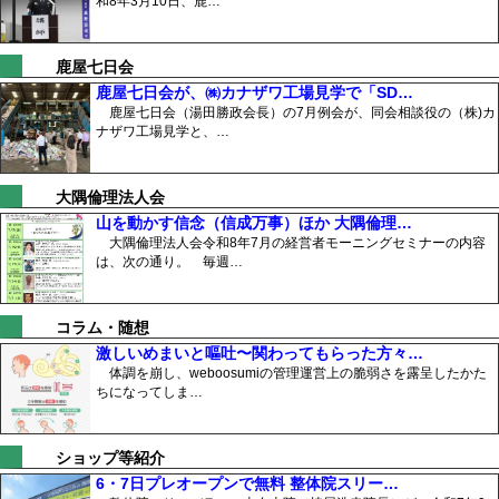
和8年3月10日、鹿…
鹿屋七日会
鹿屋七日会が、㈱カナザワ工場見学で「SD…
鹿屋七日会（湯田勝政会長）の7月例会が、同会相談役の（株)カ
ナザワ工場見学と、…
大隅倫理法人会
山を動かす信念（信成万事）ほか 大隅倫理…
大隅倫理法人会令和8年7月の経営者モーニングセミナーの内容
は、次の通り。 毎週…
コラム・随想
激しいめまいと嘔吐〜関わってもらった方々…
体調を崩し、weboosumiの管理運営上の脆弱さを露呈したかた
ちになってしま…
ショップ等紹介
6・7日プレオープンで無料 整体院スリー…