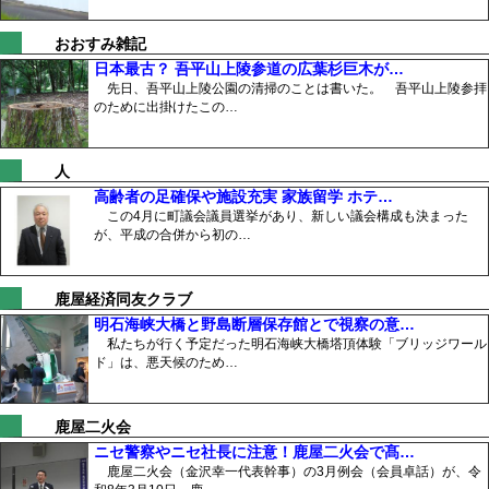
おおすみ雑記
日本最古？ 吾平山上陵参道の広葉杉巨木が…
先日、吾平山上陵公園の清掃のことは書いた。 吾平山上陵参拝
のために出掛けたこの…
人
高齢者の足確保や施設充実 家族留学 ホテ…
この4月に町議会議員選挙があり、新しい議会構成も決まった
が、平成の合併から初の…
鹿屋経済同友クラブ
明石海峡大橋と野島断層保存館とで視察の意…
私たちが行く予定だった明石海峡大橋塔頂体験「ブリッジワール
ド」は、悪天候のため…
鹿屋二火会
ニセ警察やニセ社長に注意！鹿屋二火会で髙…
鹿屋二火会（金沢幸一代表幹事）の3月例会（会員卓話）が、令