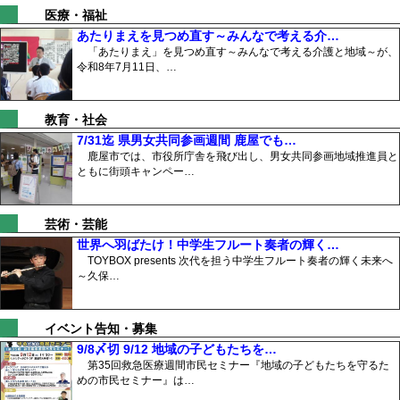
医療・福祉
あたりまえを見つめ直す～みんなで考える介…
「あたりまえ」を見つめ直す～みんなで考える介護と地域～が、
令和8年7月11日、…
教育・社会
7/31迄 県男女共同参画週間 鹿屋でも…
鹿屋市では、市役所庁舎を飛び出し、男女共同参画地域推進員と
ともに街頭キャンペー…
芸術・芸能
世界へ羽ばたけ！中学生フルート奏者の輝く…
TOYBOX presents 次代を担う中学生フルート奏者の輝く未来へ
～久保…
イベント告知・募集
9/8〆切 9/12 地域の子どもたちを…
第35回救急医療週間市民セミナー『地域の子どもたちを守るた
めの市民セミナー』は…