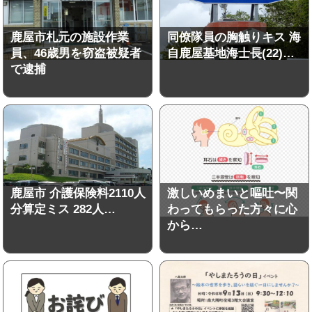
鹿屋市札元の施設作業
同僚隊員の胸触りキス 海
員、46歳男を窃盗被疑者
自鹿屋基地海士長(22)…
で逮捕
鹿屋市 介護保険料2110人
激しいめまいと嘔吐〜関
分算定ミス 282人…
わってもらった方々に心
から…