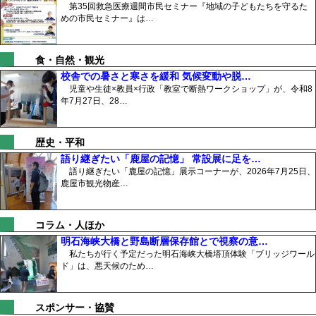
第35回救急医療週間市民セミナー『地域の子どもたちを守るた
めの市民セミナー』は…
食・自然・観光
校舎での暑さと寒さを緩和 気候変動や脱…
児童や生徒×教員×行政「教室で断熱ワークショップ」が、令和8
年7月27日、28…
歴史・平和
語り継ぎたい「鹿屋の記憶」 常設展に足を…
語り継ぎたい「鹿屋の記憶」展示コーナーが、2026年7月25日、
鹿屋市観光物産…
コラム・人ほか
明石海峡大橋と野島断層保存館とで視察の意…
私たちが行く予定だった明石海峡大橋塔頂体験「ブリッジワール
ド」は、悪天候のため…
スポンサー・協賛