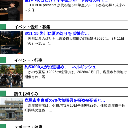
世界へ羽ばたけ！中学生フルート奏者の輝く…
TOYBOX presents 次代を担う中学生フルート奏者の輝く未来へ
～久保…
イベント告知・募集
8/11-15 岩川に夏の灯りを 曽於市…
岩川に夏の灯りを…曽於市大隅町の灯籠祭り2026は、8月11日
（火）〜15日（…
イベント・行事
約53000人が沿道埋め、エネルギッシュ…
かのや夏祭り2026の総踊りは、2026年8月1日、鹿屋市市街地で
開催され、浴…
誕生お悔やみ
鹿屋市串良町の70代無職男を窃盗被疑者と…
鹿屋警察署は、令和7年2月10日午後9時22分、住居 鹿屋市串良
町岡崎の無職、…
スポーツ・健康