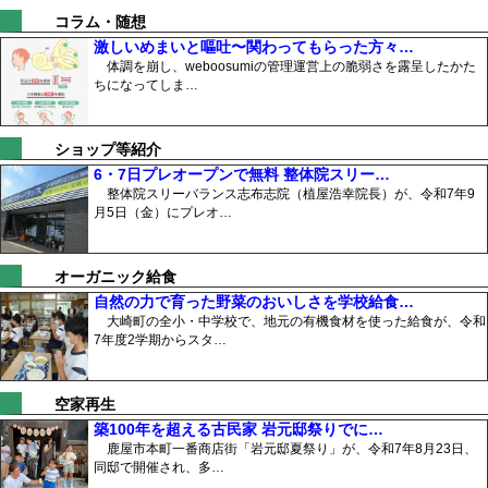
コラム・随想
激しいめまいと嘔吐〜関わってもらった方々…
体調を崩し、weboosumiの管理運営上の脆弱さを露呈したかた
ちになってしま…
ショップ等紹介
6・7日プレオープンで無料 整体院スリー…
整体院スリーバランス志布志院（植屋浩幸院長）が、令和7年9
月5日（金）にプレオ…
オーガニック給食
自然の力で育った野菜のおいしさを学校給食…
大崎町の全小・中学校で、地元の有機食材を使った給食が、令和
7年度2学期からスタ…
空家再生
築100年を超える古民家 岩元邸祭りでに…
鹿屋市本町一番商店街「岩元邸夏祭り」が、令和7年8月23日、
同邸で開催され、多…