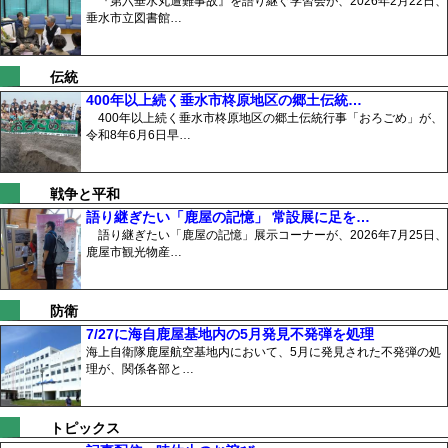
『第六垂水丸遭難事故』を語り継ぐ学習会が、2026年2月22日、
垂水市立図書館…
伝統
400年以上続く垂水市柊原地区の郷土伝統…
400年以上続く垂水市柊原地区の郷土伝統行事「おろごめ」が、
令和8年6月6日早…
戦争と平和
語り継ぎたい「鹿屋の記憶」 常設展に足を…
語り継ぎたい「鹿屋の記憶」展示コーナーが、2026年7月25日、
鹿屋市観光物産…
防衛
7/27に海自鹿屋基地内の5月発見不発弾を処理
海上自衛隊鹿屋航空基地内において、5月に発見された不発弾の処
理が、関係各部と…
トピックス