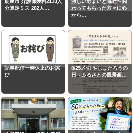
鹿屋市 介護保険料2110人
激しいめまいと嘔吐〜関
分算定ミス 282人…
わってもらった方々に心
から…
記事配信一時休止のお詫
8/25〆切 やしまたろうの
び
日～ふるさとの風景画…