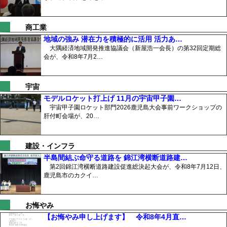
商工業
地域の強み 潜在力を積極的に活用 活力あ…
大隅経済地域開発推進協議会（新屋浩一会長）の第32回定期総
会が、令和8年7月2…
宇宙
モデルロケット打上げ 11月の宇宙甲子園…
宇宙甲子園ロケット部門2026鹿児島大会事前ワークショップの
肝付町会場が、20…
建設・インフラ
半島間結ぶ命守る道路を 錦江湾横断道路建…
第2回錦江湾横断道路建設促進総決起大会が、令和8年7月12日、
鹿児島市のカクイ…
お悔やみ
【お悔やみ申し上げます】 令和8年4月直…