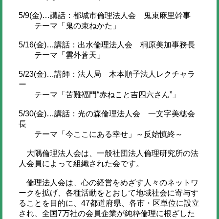
5/9(金)…講話：都城市倫理法人会 鬼束麻里幹事
テーマ「鬼の束ねかた」
5/16(金)…講話：出水倫理法人会 桐原美加事務長
テーマ「雲外蒼天」
5/23(金)…講師：法人局 木本順子法人レクチャラ
ー
テーマ「苦難福門“赤ねこと吉四六さん”」
5/30(金)…講話：光の森倫理法人会 一文字美穂会
長
テーマ「今ここにある幸せ」～反始慎終～
大隅倫理法人会は、一般社団法人倫理研究所の法
人会員によって組織された会です。
倫理法人会は、心の経営をめざす人々のネットワ
ークを拡げ、各種活動をとおして地域社会に寄与す
ることを目的に、47都道府県、各市・区単位に設立
され、全国7万社の会員企業が純粋倫理に根ざした