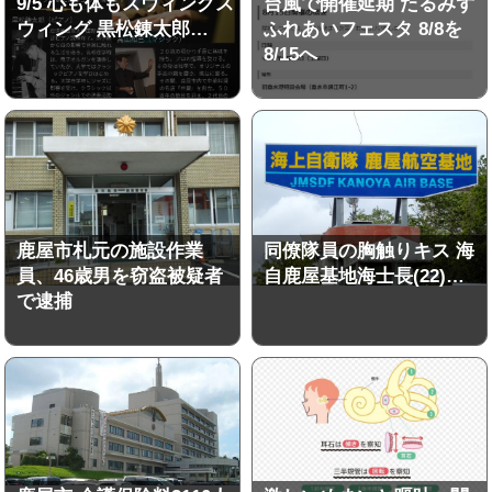
9/5 心も体もスウィングス
台風で開催延期 たるみず
ウィング 黒松錬太郎…
ふれあいフェスタ 8/8を
8/15へ
鹿屋市札元の施設作業
同僚隊員の胸触りキス 海
員、46歳男を窃盗被疑者
自鹿屋基地海士長(22)…
で逮捕