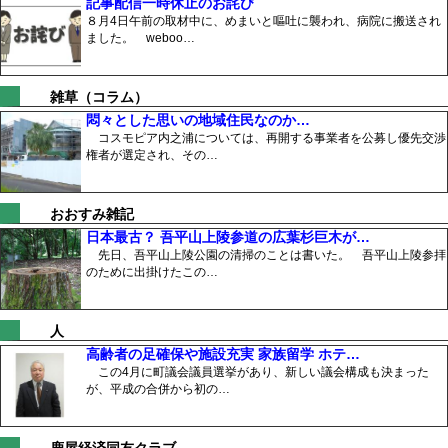
記事配信一時休止のお詫び
８月4日午前の取材中に、めまいと嘔吐に襲われ、病院に搬送され
ました。 weboo…
雑草（コラム）
悶々とした思いの地域住民なのか…
コスモピア内之浦については、再開する事業者を公募し優先交渉
権者が選定され、その…
おおすみ雑記
日本最古？ 吾平山上陵参道の広葉杉巨木が…
先日、吾平山上陵公園の清掃のことは書いた。 吾平山上陵参拝
のために出掛けたこの…
人
高齢者の足確保や施設充実 家族留学 ホテ…
この4月に町議会議員選挙があり、新しい議会構成も決まった
が、平成の合併から初の…