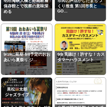
明石海峡大橋と野島断層
市民の声活かしたまちづ
保存館とで視察の意味深
くり推進 第1回市長と
GO…
める
9/19に延期 8/8予定のおお
9/9 見抜け！許すな！カス
あいら夏祭り ジ…
タマーハラスメント