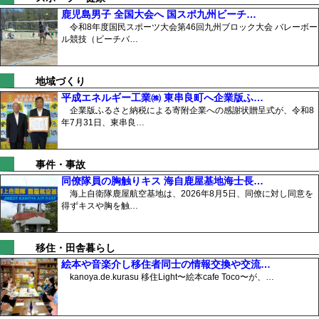
鹿児島男子 全国大会へ 国スポ九州ビーチ…
令和8年度国民スポーツ大会第46回九州ブロック大会 バレーボー
ル競技（ビーチバ…
地域づくり
平成エネルギー工業㈱ 東串良町へ企業版ふ…
企業版ふるさと納税による寄附企業への感謝状贈呈式が、令和8
年7月31日、東串良…
事件・事故
同僚隊員の胸触りキス 海自鹿屋基地海士長…
海上自衛隊鹿屋航空基地は、2026年8月5日、同僚に対し同意を
得ずキスや胸を触…
移住・田舎暮らし
絵本や音楽介し移住者同士の情報交換や交流…
kanoya.de.kurasu 移住Light〜絵本cafe Toco〜が、…