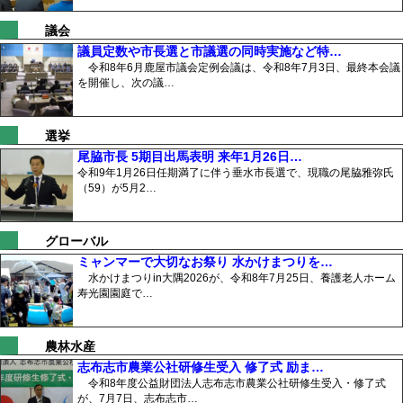
議会
議員定数や市長選と市議選の同時実施など特…
令和8年6月鹿屋市議会定例会議は、令和8年7月3日、最終本会議
を開催し、次の議…
選挙
尾脇市長 5期目出馬表明 来年1月26日…
令和9年1月26日任期満了に伴う垂水市長選で、現職の尾脇雅弥氏
（59）が5月2…
グローバル
ミャンマーで大切なお祭り 水かけまつりを…
水かけまつりin大隅2026が、令和8年7月25日、養護老人ホーム
寿光園園庭で…
農林水産
志布志市農業公社研修生受入 修了式 励ま…
令和8年度公益財団法人志布志市農業公社研修生受入・修了式
が、7月7日、志布志市…