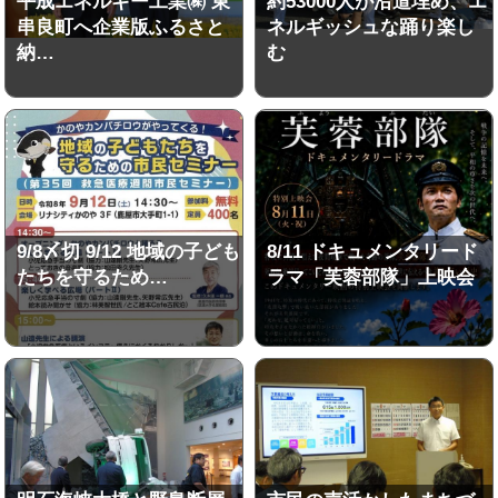
平成エネルギー工業㈱ 東
約53000人が沿道埋め、エ
串良町へ企業版ふるさと
ネルギッシュな踊り楽し
納…
む
9/8〆切 9/12 地域の子ども
8/11 ドキュメンタリード
たちを守るため…
ラマ「芙蓉部隊」上映会