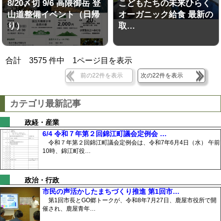
8/20〆切 9/6 高隈御岳 登
こどもたちの未来ひらく
山道整備イベント（日帰
オーガニック給食 最新の
り）
取…
合計
3575
件中
1
ページ目を表示
前の22件を表示
次の22件を表示
カテゴリ最新記事
政経・産業
6/4 令和７年第２回錦江町議会定例会 …
令和７年第２回錦江町議会定例会は、令和7年6月4日（水） 午前
10時、錦江町役…
政治・行政
市民の声活かしたまちづくり推進 第1回市…
第1回市長とGO郷トークが、令和8年7月27日、鹿屋市役所で開
催され、鹿屋青年…