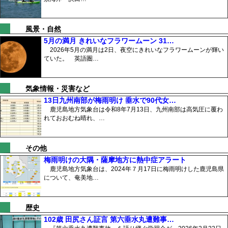
風景・自然
5月の満月 きれいなフラワームーン 31…
2026年5月の満月は2日、夜空にきれいなフラワームーンが輝い
ていた。 英語圏…
気象情報・災害など
13日九州南部が梅雨明け 垂水で90代女…
鹿児島地方気象台は令和8年7月13日、九州南部は高気圧に覆わ
れておおむね晴れ、…
その他
梅雨明けの大隅・薩摩地方に熱中症アラート
鹿児島地方気象台は、2024年７月17日に梅雨明けした鹿児島県
について、奄美地…
歴史
102歳 田尻さん証言 第六垂水丸遭難事…