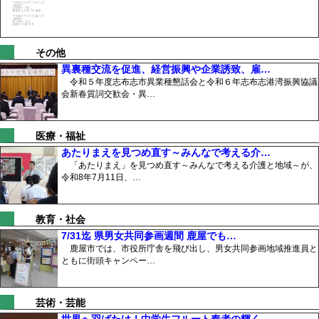
その他
異裏種交流を促進、経営振興や企業誘致、雇…
令和５年度志布志市異業種懇話会と令和６年志布志港湾振興協議
会新春質詞交歓会・異…
医療・福祉
あたりまえを見つめ直す～みんなで考える介…
「あたりまえ」を見つめ直す～みんなで考える介護と地域～が、
令和8年7月11日、…
教育・社会
7/31迄 県男女共同参画週間 鹿屋でも…
鹿屋市では、市役所庁舎を飛び出し、男女共同参画地域推進員と
ともに街頭キャンペー…
芸術・芸能