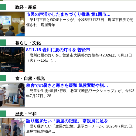
政経・産業
市民の声活かしたまちづくり推進 第1回市…
第1回市長とGO郷トークが、令和8年7月27日、鹿屋市役所で開
催され、鹿屋青年…
暮らし・文化
8/11-15 岩川に夏の灯りを 曽於市…
岩川に夏の灯りを…曽於市大隅町の灯籠祭り2026は、8月11日
（火）〜15日（…
食・自然・観光
校舎での暑さと寒さを緩和 気候変動や脱…
児童や生徒×教員×行政「教室で断熱ワークショップ」が、令和8
年7月27日、28…
歴史・平和
語り継ぎたい「鹿屋の記憶」 常設展に足を…
語り継ぎたい「鹿屋の記憶」展示コーナーが、2026年7月25日、
鹿屋市観光物産…