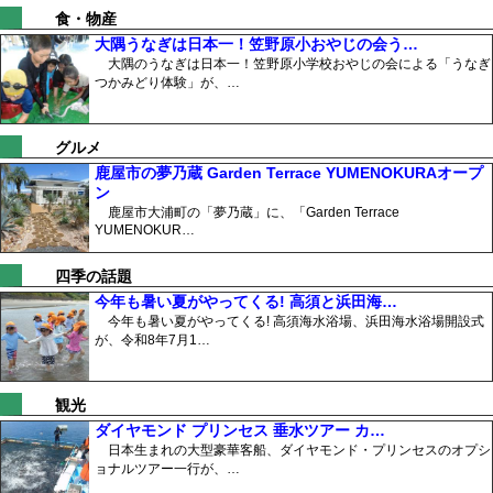
食・物産
大隅うなぎは日本一！笠野原小おやじの会う…
大隅のうなぎは日本一！笠野原小学校おやじの会による「うなぎ
つかみどり体験」が、…
グルメ
鹿屋市の夢乃蔵 Garden Terrace YUMENOKURAオープ
ン
鹿屋市大浦町の「夢乃蔵」に、「Garden Terrace
YUMENOKUR…
四季の話題
今年も暑い夏がやってくる! 高須と浜田海…
今年も暑い夏がやってくる! 高須海水浴場、浜田海水浴場開設式
が、令和8年7月1…
観光
ダイヤモンド プリンセス 垂水ツアー カ…
日本生まれの大型豪華客船、ダイヤモンド・プリンセスのオプシ
ョナルツアー一行が、…