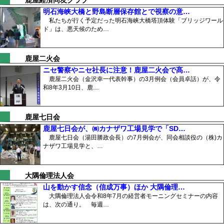
鹿屋経済同友クラブ
明石海峡大橋と野島断層保存館とで視察の意…
私たちが行く予定だった明石海峡大橋塔頂体験「ブリッジワール
ド」は、悪天候のため…
鹿屋二火会
ニセ警察やニセ社長に注意！鹿屋二火会で髙…
鹿屋二火会（金沢幸一代表幹事）の3月例会（会員卓話）が、令
和8年3月10日、鹿…
鹿屋七日会
鹿屋七日会が、㈱カナザワ工場見学で「SD…
鹿屋七日会（湯田勝政会長）の7月例会が、同会相談役の（株)カ
ナザワ工場見学と、…
大隅倫理法人会
山を動かす信念（信成万事）ほか 大隅倫理…
大隅倫理法人会令和8年7月の経営者モーニングセミナーの内容
は、次の通り。 毎週…