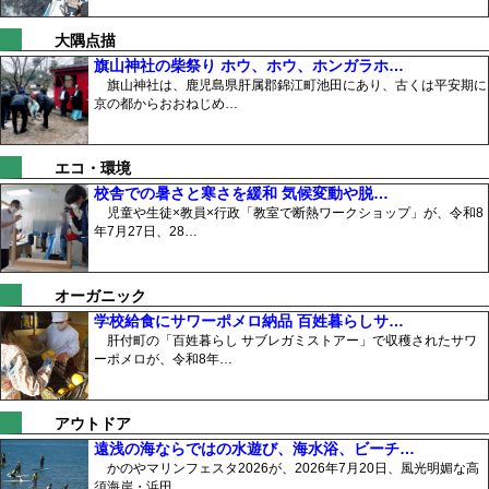
大隅点描
旗山神社の柴祭り ホウ、ホウ、ホンガラホ…
旗山神社は、鹿児島県肝属郡錦江町池田にあり、古くは平安期に
京の都からおおねじめ…
エコ・環境
校舎での暑さと寒さを緩和 気候変動や脱…
児童や生徒×教員×行政「教室で断熱ワークショップ」が、令和8
年7月27日、28…
オーガニック
学校給食にサワーポメロ納品 百姓暮らしサ…
肝付町の「百姓暮らし サブレガミストアー」で収穫されたサワ
ーポメロが、令和8年…
アウトドア
遠浅の海ならではの水遊び、海水浴、ビーチ…
かのやマリンフェスタ2026が、2026年7月20日、風光明媚な高
須海岸・浜田…