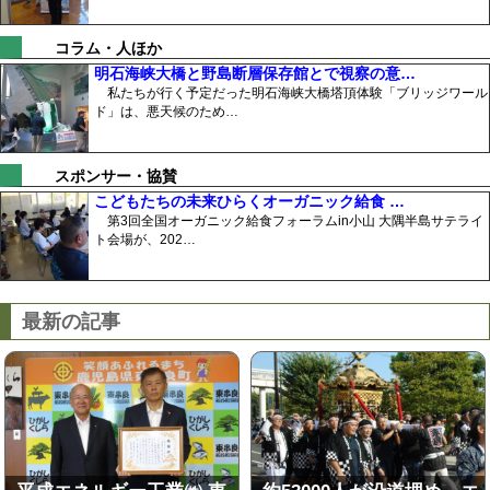
コラム・人ほか
明石海峡大橋と野島断層保存館とで視察の意…
私たちが行く予定だった明石海峡大橋塔頂体験「ブリッジワール
ド」は、悪天候のため…
スポンサー・協賛
こどもたちの未来ひらくオーガニック給食 …
第3回全国オーガニック給食フォーラムin小山 大隅半島サテライ
ト会場が、202…
最新の記事