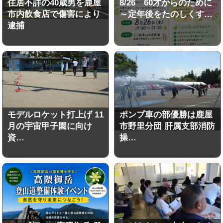
住居不詳の40歳男を鹿屋
8/26 60才からのために
市内飲食店で傷害により
～定年後をたのしくす…
逮捕
モデルロケット打上げ 11
ポンプ車の部優勝は鹿屋
月の宇宙甲子園に向け
市野里分団 肝属支部消防
資…
操…