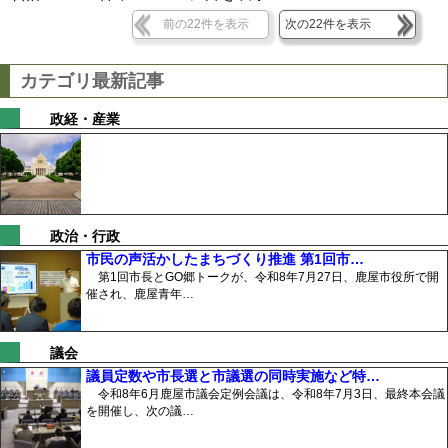
前の22件を表示
次の22件を表示
カテゴリ最新記事
政経・産業
政治・行政
市民の声活かしたまちづくり推進 第1回市…
第1回市長とGO郷トークが、令和8年7月27日、鹿屋市役所で開
催され、鹿屋青年…
議会
議員定数や市長選と市議選の同時実施など特…
令和8年6月鹿屋市議会定例会議は、令和8年7月3日、最終本会議
を開催し、次の議…