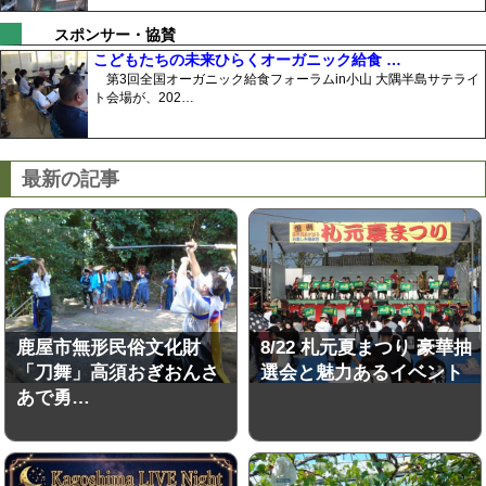
スポンサー・協賛
こどもたちの未来ひらくオーガニック給食 …
第3回全国オーガニック給食フォーラムin小山 大隅半島サテライ
ト会場が、202…
最新の記事
鹿屋市無形民俗文化財
8/22 札元夏まつり 豪華抽
「刀舞」高須おぎおんさ
選会と魅力あるイベント
あで勇…