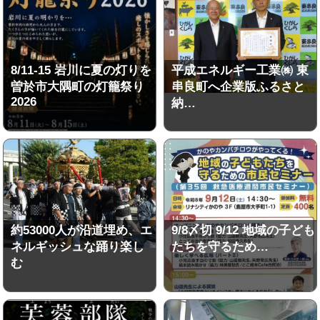
8/11-15 岩川に夏の灯りを
平成エネルギー工業㈱ 東
曽於市大隅町の灯籠祭り
串良町へ企業版ふるさと
2026
納…
約53000人が沿道埋め、エ
9/8〆切 9/12 地域の子ども
ネルギッシュな踊り楽し
たちを守るため…
む