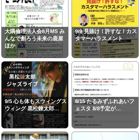
大隅倫理法人会8月MS み
9/9 見抜け！許すな！カス
んなで創ろう未来の鹿屋
タマーハラスメント
ほか
9/5 心も体もスウィングス
8/15 たるみずふれあいフ
ウィング 黒松錬太郎…
ェスタ 8/8予定が…