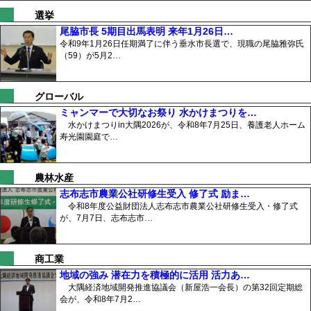
選挙
尾脇市長 5期目出馬表明 来年1月26日…
令和9年1月26日任期満了に伴う垂水市長選で、現職の尾脇雅弥氏
（59）が5月2…
グローバル
ミャンマーで大切なお祭り 水かけまつりを…
水かけまつりin大隅2026が、令和8年7月25日、養護老人ホーム
寿光園園庭で…
農林水産
志布志市農業公社研修生受入 修了式 励ま…
令和8年度公益財団法人志布志市農業公社研修生受入・修了式
が、7月7日、志布志市…
商工業
地域の強み 潜在力を積極的に活用 活力あ…
大隅経済地域開発推進協議会（新屋浩一会長）の第32回定期総
会が、令和8年7月2…