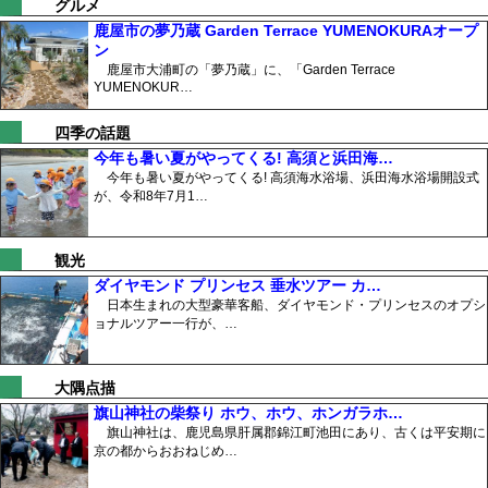
グルメ
鹿屋市の夢乃蔵 Garden Terrace YUMENOKURAオープ
ン
鹿屋市大浦町の「夢乃蔵」に、「Garden Terrace
YUMENOKUR…
四季の話題
今年も暑い夏がやってくる! 高須と浜田海…
今年も暑い夏がやってくる! 高須海水浴場、浜田海水浴場開設式
が、令和8年7月1…
観光
ダイヤモンド プリンセス 垂水ツアー カ…
日本生まれの大型豪華客船、ダイヤモンド・プリンセスのオプシ
ョナルツアー一行が、…
大隅点描
旗山神社の柴祭り ホウ、ホウ、ホンガラホ…
旗山神社は、鹿児島県肝属郡錦江町池田にあり、古くは平安期に
京の都からおおねじめ…