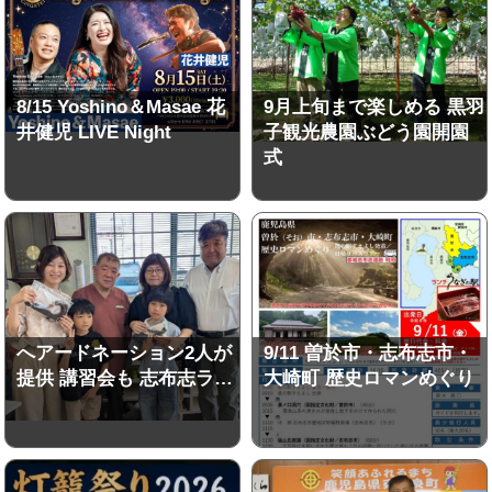
8/15 Yoshino＆Masae 花
9月上旬まで楽しめる 黒羽
井健児 LIVE Night
子観光農園ぶどう園開園
式
へアードネーション2人が
9/11 曽於市・志布志市・
提供 講習会も 志布志ラ…
大崎町 歴史ロマンめぐり