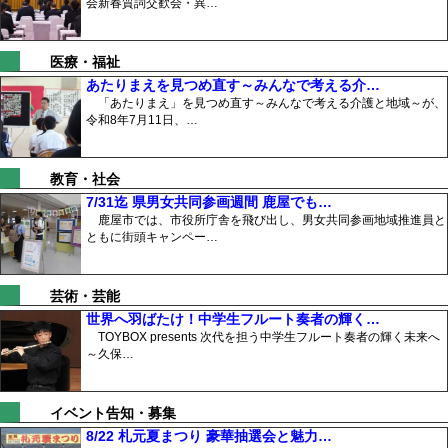
会新春質詞交歓会・異…
医療・福祉
あたりまえを見つめ直す～みんなで考える介…
「あたりまえ」を見つめ直す～みんなで考える介護と地域～が、
令和8年7月11日、…
教育・社会
7/31迄 県男女共同参画週間 鹿屋でも…
鹿屋市では、市役所庁舎を飛び出し、男女共同参画地域推進員と
ともに街頭キャンペー…
芸術・芸能
世界へ羽ばたけ！中学生フルート奏者の輝く…
TOYBOX presents 次代を担う中学生フルート奏者の輝く未来へ
～久保…
イベント告知・募集
8/22 札元夏まつり 豪華抽選会と魅力…