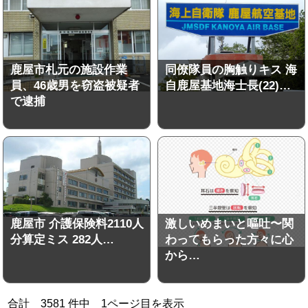
鹿屋市札元の施設作業
同僚隊員の胸触りキス 海
員、46歳男を窃盗被疑者
自鹿屋基地海士長(22)…
で逮捕
鹿屋市 介護保険料2110人
激しいめまいと嘔吐〜関
分算定ミス 282人…
わってもらった方々に心
から…
合計
3581
件中
1
ページ目を表示