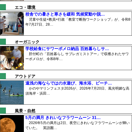
エコ・環境
校舎での暑さと寒さを緩和 気候変動や脱…
児童や生徒×教員×行政「教室で断熱ワークショップ」が、令和8
年7月27日、28…
オーガニック
学校給食にサワーポメロ納品 百姓暮らしサ…
肝付町の「百姓暮らし サブレガミストアー」で収穫されたサワ
ーポメロが、令和8年…
アウトドア
遠浅の海ならではの水遊び、海水浴、ビーチ…
かのやマリンフェスタ2026が、2026年7月20日、風光明媚な高
須海岸・浜田…
風景・自然
5月の満月 きれいなフラワームーン 31…
2026年5月の満月は2日、夜空にきれいなフラワームーンが輝い
ていた。 英語圏…