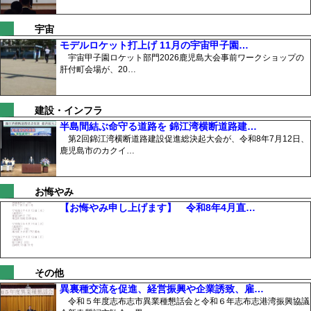
宇宙
モデルロケット打上げ 11月の宇宙甲子園…
宇宙甲子園ロケット部門2026鹿児島大会事前ワークショップの
肝付町会場が、20…
建設・インフラ
半島間結ぶ命守る道路を 錦江湾横断道路建…
第2回錦江湾横断道路建設促進総決起大会が、令和8年7月12日、
鹿児島市のカクイ…
お悔やみ
【お悔やみ申し上げます】 令和8年4月直…
その他
異裏種交流を促進、経営振興や企業誘致、雇…
令和５年度志布志市異業種懇話会と令和６年志布志港湾振興協議