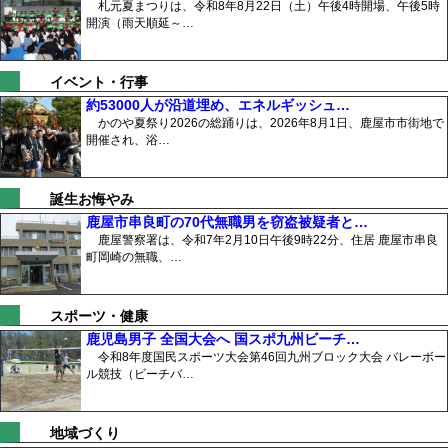
札元夏まつりは、令和8年8月22日（土）午後4時開場、午後5時
開演（雨天順延～…
イベント・行事
約53000人が沿道埋め、エネルギッシュ…
かのや夏祭り2026の総踊りは、2026年8月1日、鹿屋市市街地で
開催され、浴…
誕生お悔やみ
鹿屋市串良町の70代無職男を窃盗被疑者と…
鹿屋警察署は、令和7年2月10日午後9時22分、住居 鹿屋市串良
町岡崎の無職、…
スポーツ・健康
鹿児島男子 全国大会へ 国スポ九州ビーチ…
令和8年度国民スポーツ大会第46回九州ブロック大会 バレーボー
ル競技（ビーチバ…
地域づくり