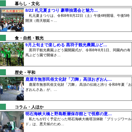
暮らし・文化
8/22 札元夏まつり 豪華抽選会と魅力…
札元夏まつりは、令和8年8月22日（土）午後4時開場、午後5時
開演（雨天順延～…
食・自然・観光
9月上旬まで楽しめる 黒羽子観光農園ぶど…
黒羽子観光農園ぶどう園開園式が、令和8年8月1日、同園内の有
馬ぶどう園で開催さ…
歴史・平和
鹿屋市無形民俗文化財「刀舞」高須おぎおん…
鹿屋市無形民俗文化財「刀舞」 高須の伝統と誇り 令和8年夏「お
ぎおんさあ」が、…
コラム・人ほか
明石海峡大橋と野島断層保存館とで視察の意…
私たちが行く予定だった明石海峡大橋塔頂体験「ブリッジワール
ド」は、悪天候のため…