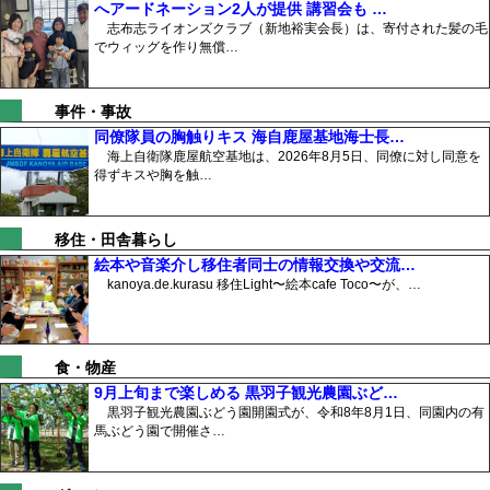
へアードネーション2人が提供 講習会も …
志布志ライオンズクラブ（新地裕実会長）は、寄付された髪の毛
でウィッグを作り無償…
事件・事故
同僚隊員の胸触りキス 海自鹿屋基地海士長…
海上自衛隊鹿屋航空基地は、2026年8月5日、同僚に対し同意を
得ずキスや胸を触…
移住・田舎暮らし
絵本や音楽介し移住者同士の情報交換や交流…
kanoya.de.kurasu 移住Light〜絵本cafe Toco〜が、…
食・物産
9月上旬まで楽しめる 黒羽子観光農園ぶど…
黒羽子観光農園ぶどう園開園式が、令和8年8月1日、同園内の有
馬ぶどう園で開催さ…