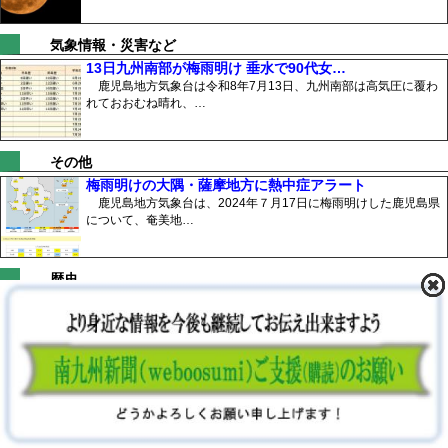
気象情報・災害など
13日九州南部が梅雨明け 垂水で90代女…
鹿児島地方気象台は令和8年7月13日、九州南部は高気圧に覆わ
れておおむね晴れ、…
その他
梅雨明けの大隅・薩摩地方に熱中症アラート
鹿児島地方気象台は、2024年７月17日に梅雨明けした鹿児島県
について、奄美地…
歴史
102歳 田尻さん証言 第六垂水丸遭難事…
『第六垂水丸遭難事故』を語り継ぐ学習会が、2026年2月22日、
垂水市立図書館…
伝統
鹿屋市無形民俗文化財「刀舞」高須おぎおん…
鹿屋市無形民俗文化財「刀舞」 高須の伝統と誇り 令和8年夏「お