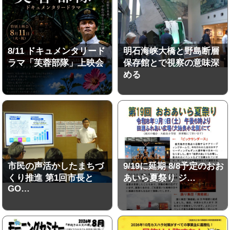
8/11 ドキュメンタリード
明石海峡大橋と野島断層
ラマ「芙蓉部隊」上映会
保存館とで視察の意味深
める
市民の声活かしたまちづ
9/19に延期 8/8予定のおお
くり推進 第1回市長と
あいら夏祭り ジ…
GO…