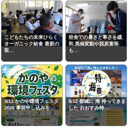
こどもたちの未来ひらく
校舎での暑さと寒さを緩
オーガニック給食 最新の
和 気候変動や脱炭素等
取…
も…
8/11 かのや環境フェスタ
8/22 都城に 海 持ってきま
2026 事前申し込みを…
した おおすみ特…