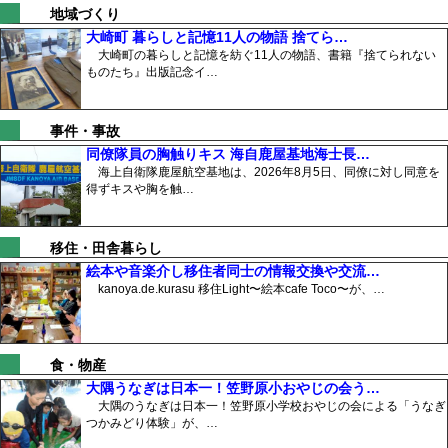
地域づくり
大崎町 暮らしと記憶11人の物語 捨てら…
大崎町の暮らしと記憶を紡ぐ11人の物語、書籍『捨てられない
ものたち』出版記念イ…
事件・事故
同僚隊員の胸触りキス 海自鹿屋基地海士長…
海上自衛隊鹿屋航空基地は、2026年8月5日、同僚に対し同意を
得ずキスや胸を触…
移住・田舎暮らし
絵本や音楽介し移住者同士の情報交換や交流…
kanoya.de.kurasu 移住Light〜絵本cafe Toco〜が、…
食・物産
大隅うなぎは日本一！笠野原小おやじの会う…
大隅のうなぎは日本一！笠野原小学校おやじの会による「うなぎ
つかみどり体験」が、…