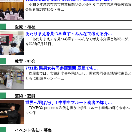
令和５年度志布志市異業種懇話会と令和６年志布志港湾振興協議
会新春質詞交歓会・異…
医療・福祉
あたりまえを見つめ直す～みんなで考える介…
「あたりまえ」を見つめ直す～みんなで考える介護と地域～が、
令和8年7月11日、…
教育・社会
7/31迄 県男女共同参画週間 鹿屋でも…
鹿屋市では、市役所庁舎を飛び出し、男女共同参画地域推進員と
ともに街頭キャンペー…
芸術・芸能
世界へ羽ばたけ！中学生フルート奏者の輝く…
TOYBOX presents 次代を担う中学生フルート奏者の輝く未来へ
～久保…
イベント告知・募集