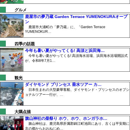
グルメ
鹿屋市の夢乃蔵 Garden Terrace YUMENOKURAオープ
ン
鹿屋市大浦町の「夢乃蔵」に、「Garden Terrace
YUMENOKUR…
四季の話題
今年も暑い夏がやってくる! 高須と浜田海…
今年も暑い夏がやってくる! 高須海水浴場、浜田海水浴場開設式
が、令和8年7月1…
観光
ダイヤモンド プリンセス 垂水ツアー カ…
日本生まれの大型豪華客船、ダイヤモンド・プリンセスのオプシ
ョナルツアー一行が、…
大隅点描
旗山神社の柴祭り ホウ、ホウ、ホンガラホ…
旗山神社は、鹿児島県肝属郡錦江町池田にあり、古くは平安期に
京の都からおおねじめ…