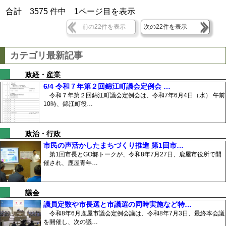
合計
3575
件中
1
ページ目を表示
前の22件を表示
次の22件を表示
カテゴリ最新記事
政経・産業
6/4 令和７年第２回錦江町議会定例会 …
令和７年第２回錦江町議会定例会は、令和7年6月4日（水） 午前
10時、錦江町役…
政治・行政
市民の声活かしたまちづくり推進 第1回市…
第1回市長とGO郷トークが、令和8年7月27日、鹿屋市役所で開
催され、鹿屋青年…
議会
議員定数や市長選と市議選の同時実施など特…
令和8年6月鹿屋市議会定例会議は、令和8年7月3日、最終本会議
を開催し、次の議…