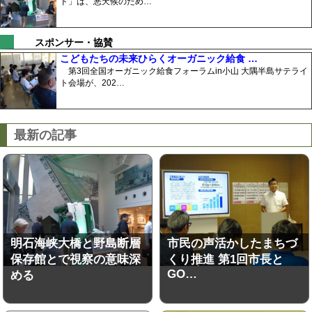
ド」は、悪天候のため…
スポンサー・協賛
こどもたちの未来ひらくオーガニック給食 …
第3回全国オーガニック給食フォーラムin小山 大隅半島サテライ
ト会場が、202…
最新の記事
明石海峡大橋と野島断層
市民の声活かしたまちづ
保存館とで視察の意味深
くり推進 第1回市長と
GO…
める