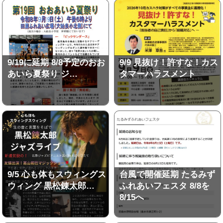
9/19に延期 8/8予定のおお
9/9 見抜け！許すな！カス
あいら夏祭り ジ…
タマーハラスメント
9/5 心も体もスウィングス
台風で開催延期 たるみず
ウィング 黒松錬太郎…
ふれあいフェスタ 8/8を
8/15へ