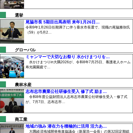
選挙
尾脇市長 5期目出馬表明 来年1月26日…
令和9年1月26日任期満了に伴う垂水市長選で、現職の尾脇雅弥氏
（59）が5月2…
グローバル
ミャンマーで大切なお祭り 水かけまつりを…
水かけまつりin大隅2026が、令和8年7月25日、養護老人ホーム
寿光園園庭で…
農林水産
志布志市農業公社研修生受入 修了式 励ま…
令和8年度公益財団法人志布志市農業公社研修生受入・修了式
が、7月7日、志布志市…
商工業
地域の強み 潜在力を積極的に活用 活力あ…
大隅経済地域開発推進協議会（新屋浩一会長）の第32回定期総