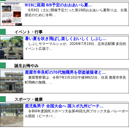
9/19に延期 8/8予定のおおあいら夏…
8月8日（土)に開催予定だった第19回おおあいら夏祭りは、台風
接近のために令和…
イベント・行事
暑い夏を吹き飛ばし楽しくおいしく しぶし…
しぶしサマーマルシェが、2026年7月19日、志布志駅隣 多目的
イベント広場で…
誕生お悔やみ
鹿屋市串良町の70代無職男を窃盗被疑者と…
鹿屋警察署は、令和7年2月10日午後9時22分、住居 鹿屋市串良
町岡崎の無職、…
スポーツ・健康
鹿児島男子 全国大会へ 国スポ九州ビーチ…
令和8年度国民スポーツ大会第46回九州ブロック大会 バレーボー
ル競技（ビーチバ…