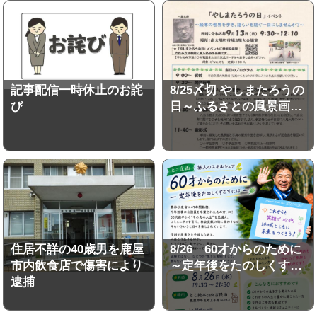
記事配信一時休止のお詫
8/25〆切 やしまたろうの
び
日～ふるさとの風景画…
住居不詳の40歳男を鹿屋
8/26 60才からのために
市内飲食店で傷害により
～定年後をたのしくす…
逮捕