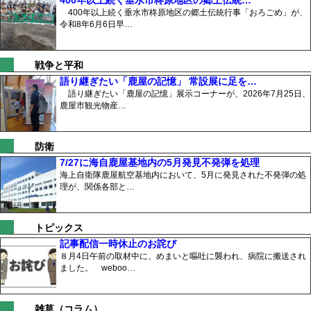
400年以上続く垂水市柊原地区の郷土伝統行事「おろごめ」が、
令和8年6月6日早…
戦争と平和
語り継ぎたい「鹿屋の記憶」 常設展に足を…
語り継ぎたい「鹿屋の記憶」展示コーナーが、2026年7月25日、
鹿屋市観光物産…
防衛
7/27に海自鹿屋基地内の5月発見不発弾を処理
海上自衛隊鹿屋航空基地内において、5月に発見された不発弾の処
理が、関係各部と…
トピックス
記事配信一時休止のお詫び
８月4日午前の取材中に、めまいと嘔吐に襲われ、病院に搬送され
ました。 weboo…
雑草（コラム）