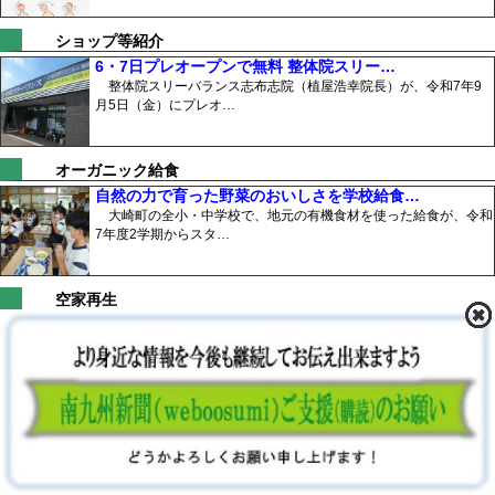
ショップ等紹介
6・7日プレオープンで無料 整体院スリー…
整体院スリーバランス志布志院（植屋浩幸院長）が、令和7年9
月5日（金）にプレオ…
オーガニック給食
自然の力で育った野菜のおいしさを学校給食…
大崎町の全小・中学校で、地元の有機食材を使った給食が、令和
7年度2学期からスタ…
空家再生
築100年を超える古民家 岩元邸祭りでに…
鹿屋市本町一番商店街「岩元邸夏祭り」が、令和7年8月23日、
同邸で開催され、多…