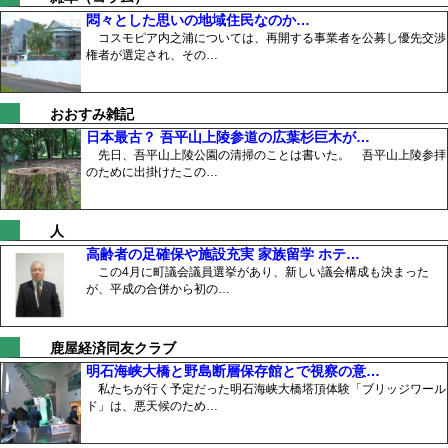
悶々とした思いの地域住民なのか…
コスモピア内之浦については、再開する事業者を公募し優先交渉
権者が選定され、その…
おおすみ雑記
日本最古？ 吾平山上陵参道の広葉杉巨木が…
先日、吾平山上陵公園の清掃のことは書いた。 吾平山上陵参拝
のために出掛けたこの…
人
高齢者の足確保や施設充実 家族留学 ホテ…
この4月に町議会議員選挙があり、新しい議会構成も決まった
が、平成の合併から初の…
鹿屋経済同友クラブ
明石海峡大橋と野島断層保存館とで視察の意…
私たちが行く予定だった明石海峡大橋塔頂体験「ブリッジワール
ド」は、悪天候のため…