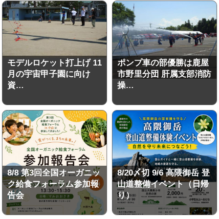
モデルロケット打上げ 11
ポンプ車の部優勝は鹿屋
月の宇宙甲子園に向け
市野里分団 肝属支部消防
資…
操…
8/8 第3回全国オーガニッ
8/20〆切 9/6 高隈御岳 登
ク給食フォーラム参加報
山道整備イベント（日帰
告会
り）