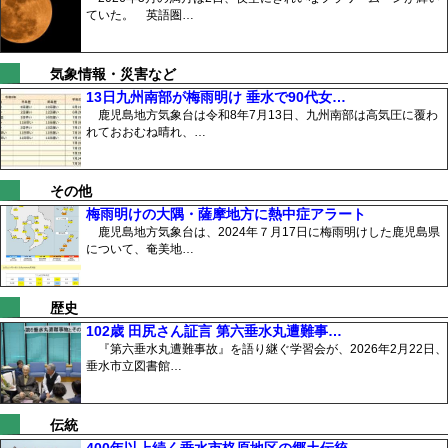
ていた。 英語圏…
気象情報・災害など
13日九州南部が梅雨明け 垂水で90代女…
鹿児島地方気象台は令和8年7月13日、九州南部は高気圧に覆わ
れておおむね晴れ、…
その他
梅雨明けの大隅・薩摩地方に熱中症アラート
鹿児島地方気象台は、2024年７月17日に梅雨明けした鹿児島県
について、奄美地…
歴史
102歳 田尻さん証言 第六垂水丸遭難事…
『第六垂水丸遭難事故』を語り継ぐ学習会が、2026年2月22日、
垂水市立図書館…
伝統
400年以上続く垂水市柊原地区の郷土伝統…