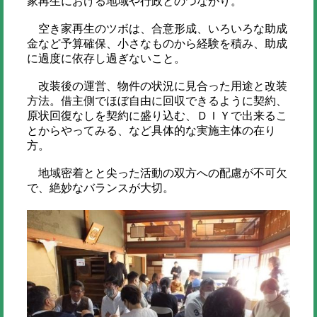
家再生における地域や行政とのつながり。
空き家再生のツボは、合意形成、いろいろな助成
金など予算確保、小さなものから経験を積み、助成
に過度に依存し過ぎないこと。
改装後の運営、物件の状況に見合った用途と改装
方法。借主側でほぼ自由に回収できるように契約、
原状回復なしを契約に盛り込む、ＤＩＹで出来るこ
とからやってみる、など具体的な実施主体の在り
方。
地域密着とと尖った活動の双方への配慮が不可欠
で、絶妙なバランスが大切。