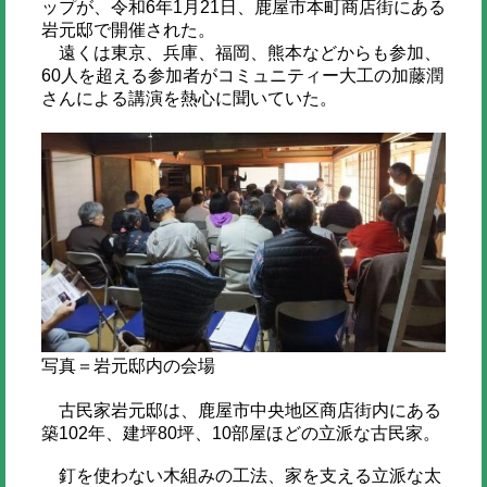
ップが、令和6年1月21日、鹿屋市本町商店街にある
岩元邸で開催された。
遠くは東京、兵庫、福岡、熊本などからも参加、
60人を超える参加者がコミュニティー大工の加藤潤
さんによる講演を熱心に聞いていた。
写真＝岩元邸内の会場
古民家岩元邸は、鹿屋市中央地区商店街内にある
築102年、建坪80坪、10部屋ほどの立派な古民家。
釘を使わない木組みの工法、家を支える立派な太