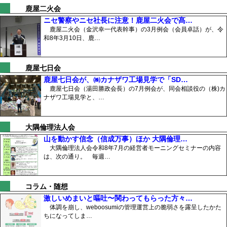
鹿屋二火会
ニセ警察やニセ社長に注意！鹿屋二火会で髙…
鹿屋二火会（金沢幸一代表幹事）の3月例会（会員卓話）が、令
和8年3月10日、鹿…
鹿屋七日会
鹿屋七日会が、㈱カナザワ工場見学で「SD…
鹿屋七日会（湯田勝政会長）の7月例会が、同会相談役の（株)カ
ナザワ工場見学と、…
大隅倫理法人会
山を動かす信念（信成万事）ほか 大隅倫理…
大隅倫理法人会令和8年7月の経営者モーニングセミナーの内容
は、次の通り。 毎週…
コラム・随想
激しいめまいと嘔吐〜関わってもらった方々…
体調を崩し、weboosumiの管理運営上の脆弱さを露呈したかた
ちになってしま…