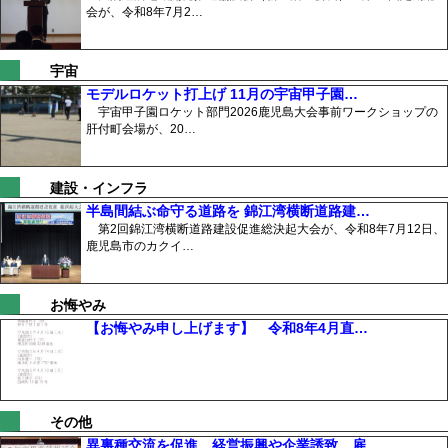
会が、令和8年7月2…
宇宙
モデルロケット打上げ 11月の宇宙甲子園…
宇宙甲子園ロケット部門2026鹿児島大会事前ワークショップの
肝付町会場が、20…
建設・インフラ
半島間結ぶ命守る道路を 錦江湾横断道路建…
第2回錦江湾横断道路建設促進総決起大会が、令和8年7月12日、
鹿児島市のカクイ…
お悔やみ
【お悔やみ申し上げます】 令和8年4月直…
その他
異裏種交流を促進、経営振興や企業誘致、雇…