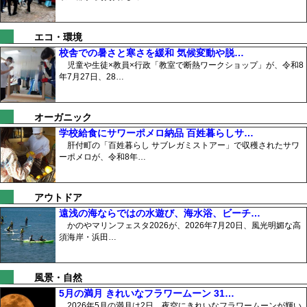
エコ・環境
校舎での暑さと寒さを緩和 気候変動や脱…
児童や生徒×教員×行政「教室で断熱ワークショップ」が、令和8
年7月27日、28…
オーガニック
学校給食にサワーポメロ納品 百姓暮らしサ…
肝付町の「百姓暮らし サブレガミストアー」で収穫されたサワ
ーポメロが、令和8年…
アウトドア
遠浅の海ならではの水遊び、海水浴、ビーチ…
かのやマリンフェスタ2026が、2026年7月20日、風光明媚な高
須海岸・浜田…
風景・自然
5月の満月 きれいなフラワームーン 31…
2026年5月の満月は2日、夜空にきれいなフラワームーンが輝い