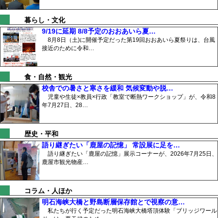
暮らし・文化
9/19に延期 8/8予定のおおあいら夏…
8月8日（土)に開催予定だった第19回おおあいら夏祭りは、台風
接近のために令和…
食・自然・観光
校舎での暑さと寒さを緩和 気候変動や脱…
児童や生徒×教員×行政「教室で断熱ワークショップ」が、令和8
年7月27日、28…
歴史・平和
語り継ぎたい「鹿屋の記憶」 常設展に足を…
語り継ぎたい「鹿屋の記憶」展示コーナーが、2026年7月25日、
鹿屋市観光物産…
コラム・人ほか
明石海峡大橋と野島断層保存館とで視察の意…
私たちが行く予定だった明石海峡大橋塔頂体験「ブリッジワール