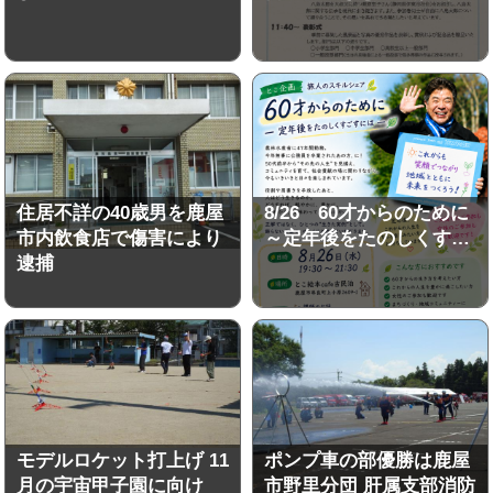
住居不詳の40歳男を鹿屋
8/26 60才からのために
市内飲食店で傷害により
～定年後をたのしくす…
逮捕
モデルロケット打上げ 11
ポンプ車の部優勝は鹿屋
月の宇宙甲子園に向け
市野里分団 肝属支部消防