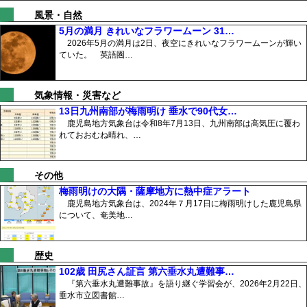
風景・自然
5月の満月 きれいなフラワームーン 31…
2026年5月の満月は2日、夜空にきれいなフラワームーンが輝い
ていた。 英語圏…
気象情報・災害など
13日九州南部が梅雨明け 垂水で90代女…
鹿児島地方気象台は令和8年7月13日、九州南部は高気圧に覆わ
れておおむね晴れ、…
その他
梅雨明けの大隅・薩摩地方に熱中症アラート
鹿児島地方気象台は、2024年７月17日に梅雨明けした鹿児島県
について、奄美地…
歴史
102歳 田尻さん証言 第六垂水丸遭難事…
『第六垂水丸遭難事故』を語り継ぐ学習会が、2026年2月22日、
垂水市立図書館…