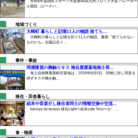
令和8年度国民スポーツ大会第46回九州ブロック大会 バレーボー
ル競技（ビーチバ…
地域づくり
大崎町 暮らしと記憶11人の物語 捨てら…
大崎町の暮らしと記憶を紡ぐ11人の物語、書籍『捨てられない
ものたち』出版記念イ…
事件・事故
同僚隊員の胸触りキス 海自鹿屋基地海士長…
海上自衛隊鹿屋航空基地は、2026年8月5日、同僚に対し同意を
得ずキスや胸を触…
移住・田舎暮らし
絵本や音楽介し移住者同士の情報交換や交流…
kanoya.de.kurasu 移住Light〜絵本cafe Toco〜が、…
食・物産