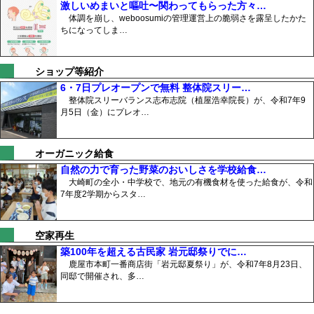
激しいめまいと嘔吐〜関わってもらった方々…
体調を崩し、weboosumiの管理運営上の脆弱さを露呈したかた
ちになってしま…
ショップ等紹介
6・7日プレオープンで無料 整体院スリー…
整体院スリーバランス志布志院（植屋浩幸院長）が、令和7年9
月5日（金）にプレオ…
オーガニック給食
自然の力で育った野菜のおいしさを学校給食…
大崎町の全小・中学校で、地元の有機食材を使った給食が、令和
7年度2学期からスタ…
空家再生
築100年を超える古民家 岩元邸祭りでに…
鹿屋市本町一番商店街「岩元邸夏祭り」が、令和7年8月23日、
同邸で開催され、多…