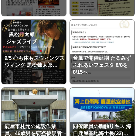
9/5 心も体もスウィングス
台風で開催延期 たるみず
ウィング 黒松錬太郎…
ふれあいフェスタ 8/8を
8/15へ
鹿屋市札元の施設作業
同僚隊員の胸触りキス 海
員、46歳男を窃盗被疑者
自鹿屋基地海士長(22)…