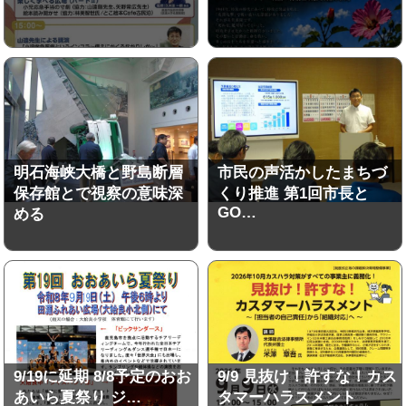
明石海峡大橋と野島断層
市民の声活かしたまちづ
保存館とで視察の意味深
くり推進 第1回市長と
GO…
める
9/19に延期 8/8予定のおお
9/9 見抜け！許すな！カス
あいら夏祭り ジ…
タマーハラスメント