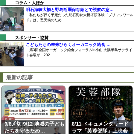
コラム・人ほか
明石海峡大橋と野島断層保存館とで視察の意…
私たちが行く予定だった明石海峡大橋塔頂体験「ブリッジワール
ド」は、悪天候のため…
スポンサー・協賛
こどもたちの未来ひらくオーガニック給食 …
第3回全国オーガニック給食フォーラムin小山 大隅半島サテライ
ト会場が、202…
最新の記事
9/8〆切 9/12 地域の子ども
8/11 ドキュメンタリード
たちを守るため…
ラマ「芙蓉部隊」上映会