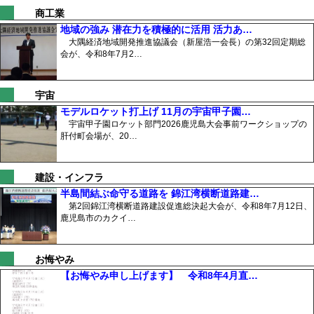
商工業
地域の強み 潜在力を積極的に活用 活力あ…
大隅経済地域開発推進協議会（新屋浩一会長）の第32回定期総
会が、令和8年7月2…
宇宙
モデルロケット打上げ 11月の宇宙甲子園…
宇宙甲子園ロケット部門2026鹿児島大会事前ワークショップの
肝付町会場が、20…
建設・インフラ
半島間結ぶ命守る道路を 錦江湾横断道路建…
第2回錦江湾横断道路建設促進総決起大会が、令和8年7月12日、
鹿児島市のカクイ…
お悔やみ
【お悔やみ申し上げます】 令和8年4月直…