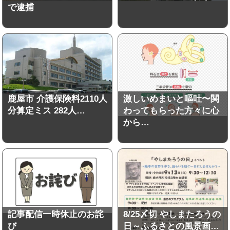
で逮捕
鹿屋市 介護保険料2110人
激しいめまいと嘔吐〜関
分算定ミス 282人…
わってもらった方々に心
から…
記事配信一時休止のお詫
8/25〆切 やしまたろうの
び
日～ふるさとの風景画…