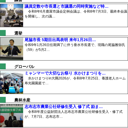
議員定数や市長選と市議選の同時実施など特…
令和8年6月鹿屋市議会定例会議は、令和8年7月3日、最終本会議
を開催し、次の議…
選挙
尾脇市長 5期目出馬表明 来年1月26日…
令和9年1月26日任期満了に伴う垂水市長選で、現職の尾脇雅弥氏
（59）が5月2…
グローバル
ミャンマーで大切なお祭り 水かけまつりを…
水かけまつりin大隅2026が、令和8年7月25日、養護老人ホーム
寿光園園庭で…
農林水産
志布志市農業公社研修生受入 修了式 励ま…
令和8年度公益財団法人志布志市農業公社研修生受入・修了式
が、7月7日、志布志市…