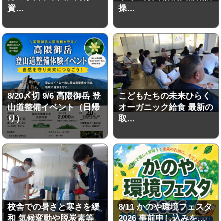
資…
操…
8/20〆切 9/6 高隈御岳 登
こどもたちの未来ひらく
山道整備イベント（日帰
オーガニック給食 最新の
り）
取…
校舎での暑さと寒さを緩
8/11 かのや環境フェスタ
和 気候変動や脱炭素等
2026 事前申し込みを…