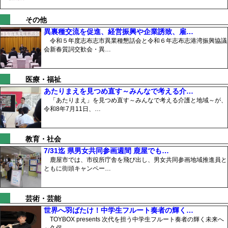
その他
異裏種交流を促進、経営振興や企業誘致、雇…
令和５年度志布志市異業種懇話会と令和６年志布志港湾振興協議
会新春質詞交歓会・異…
医療・福祉
あたりまえを見つめ直す～みんなで考える介…
「あたりまえ」を見つめ直す～みんなで考える介護と地域～が、
令和8年7月11日、…
教育・社会
7/31迄 県男女共同参画週間 鹿屋でも…
鹿屋市では、市役所庁舎を飛び出し、男女共同参画地域推進員と
ともに街頭キャンペー…
芸術・芸能
世界へ羽ばたけ！中学生フルート奏者の輝く…
TOYBOX presents 次代を担う中学生フルート奏者の輝く未来へ
～久保…