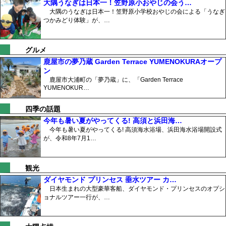
大隅うなぎは日本一！笠野原小おやじの会う…
大隅のうなぎは日本一！笠野原小学校おやじの会による「うなぎ
つかみどり体験」が、…
グルメ
鹿屋市の夢乃蔵 Garden Terrace YUMENOKURAオープ
ン
鹿屋市大浦町の「夢乃蔵」に、「Garden Terrace
YUMENOKUR…
四季の話題
今年も暑い夏がやってくる! 高須と浜田海…
今年も暑い夏がやってくる! 高須海水浴場、浜田海水浴場開設式
が、令和8年7月1…
観光
ダイヤモンド プリンセス 垂水ツアー カ…
日本生まれの大型豪華客船、ダイヤモンド・プリンセスのオプシ
ョナルツアー一行が、…