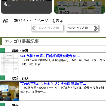
も…
合計
3574
件中
1
ページ目を表示
前の22件を表示
次の22件を表示
カテゴリ最新記事
政経・産業
6/4 令和７年第２回錦江町議会定例会 …
令和７年第２回錦江町議会定例会は、令和7年6月4日（水） 午前
10時、錦江町役…
政治・行政
市民の声活かしたまちづくり推進 第1回市…
第1回市長とGO郷トークが、令和8年7月27日、鹿屋市役所で開
催され、鹿屋青年…
議会