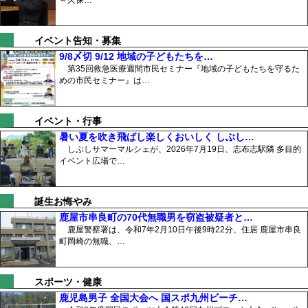
イベント告知・募集
9/8〆切 9/12 地域の子どもたちを…
第35回救急医療週間市民セミナー『地域の子どもたちを守るた
めの市民セミナー』は…
イベント・行事
暑い夏を吹き飛ばし楽しくおいしく しぶし…
しぶしサマーマルシェが、2026年7月19日、志布志駅隣 多目的
イベント広場で…
誕生お悔やみ
鹿屋市串良町の70代無職男を窃盗被疑者と…
鹿屋警察署は、令和7年2月10日午後9時22分、住居 鹿屋市串良
町岡崎の無職、…
スポーツ・健康
鹿児島男子 全国大会へ 国スポ九州ビーチ…