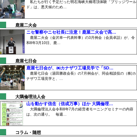
私たちが行く予定だった明石海峡大橋塔頂体験「ブリッジワール
ド」は、悪天候のため…
鹿屋二火会
ニセ警察やニセ社長に注意！鹿屋二火会で髙…
鹿屋二火会（金沢幸一代表幹事）の3月例会（会員卓話）が、令
和8年3月10日、鹿…
鹿屋七日会
鹿屋七日会が、㈱カナザワ工場見学で「SD…
鹿屋七日会（湯田勝政会長）の7月例会が、同会相談役の（株)カ
ナザワ工場見学と、…
大隅倫理法人会
山を動かす信念（信成万事）ほか 大隅倫理…
大隅倫理法人会令和8年7月の経営者モーニングセミナーの内容
は、次の通り。 毎週…
コラム・随想