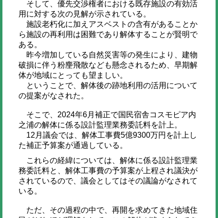
そして、優先交渉権者における既存施設の有効活
用に対する次の見解が示されている。
施設老朽化に加えアスベストの含有があることか
ら施設の再利用は困難であり解体することが賢明で
ある。
昨今増加している自然災害等の発生により、建物
破損に伴う粉麈飛散なども懸念されるため、早期解
体が地域にとっても望ましい。
ということで、解体後の跡地利用の活用について
の提案がなされた。
そこで、2024年6月補正で国民宿舎コスモピア内
之浦の解体に係る設計監理業務委託料を計上。
12月議会では、解体工事費5億9300万円を計上し
た補正予算案が通過している。
これらの経緯については、解体に係る設計監理業
務委託料と、解体工事費の予算案が上程され議決が
されているので、議会としてはその議論がなされて
いる。
ただ、その過程の中で、再開を求めてきた地域住