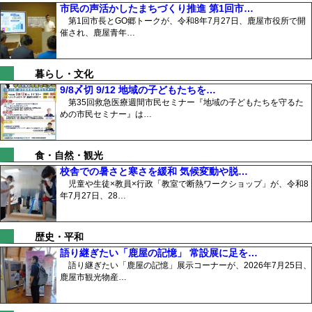
市民の声活かしたまちづくり推進 第1回市…
第1回市長とGO郷トークが、令和8年7月27日、鹿屋市役所で開
催され、鹿屋青年…
暮らし・文化
9/8〆切 9/12 地域の子どもたちを…
第35回救急医療週間市民セミナー『地域の子どもたちを守るた
めの市民セミナー』は…
食・自然・観光
校舎での暑さと寒さを緩和 気候変動や脱…
児童や生徒×教員×行政「教室で断熱ワークショップ」が、令和8
年7月27日、28…
歴史・平和
語り継ぎたい「鹿屋の記憶」 常設展に足を…
語り継ぎたい「鹿屋の記憶」展示コーナーが、2026年7月25日、
鹿屋市観光物産…