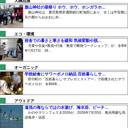
大隅点描
旗山神社の柴祭り ホウ、ホウ、ホンガラホ…
旗山神社は、鹿児島県肝属郡錦江町池田にあり、古くは平安期に
京の都からおおねじめ…
エコ・環境
校舎での暑さと寒さを緩和 気候変動や脱…
児童や生徒×教員×行政「教室で断熱ワークショップ」が、令和8
年7月27日、28…
オーガニック
学校給食にサワーポメロ納品 百姓暮らしサ…
肝付町の「百姓暮らし サブレガミストアー」で収穫されたサワ
ーポメロが、令和8年…
アウトドア
遠浅の海ならではの水遊び、海水浴、ビーチ…
かのやマリンフェスタ2026が、2026年7月20日、風光明媚な高
須海岸・浜田…