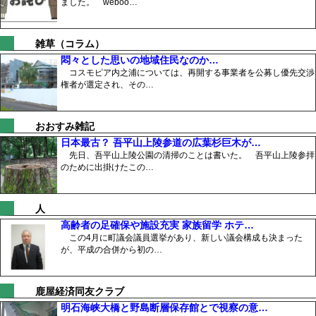
ました。 weboo…
雑草（コラム）
悶々とした思いの地域住民なのか…
コスモピア内之浦については、再開する事業者を公募し優先交渉
権者が選定され、その…
おおすみ雑記
日本最古？ 吾平山上陵参道の広葉杉巨木が…
先日、吾平山上陵公園の清掃のことは書いた。 吾平山上陵参拝
のために出掛けたこの…
人
高齢者の足確保や施設充実 家族留学 ホテ…
この4月に町議会議員選挙があり、新しい議会構成も決まった
が、平成の合併から初の…
鹿屋経済同友クラブ
明石海峡大橋と野島断層保存館とで視察の意…